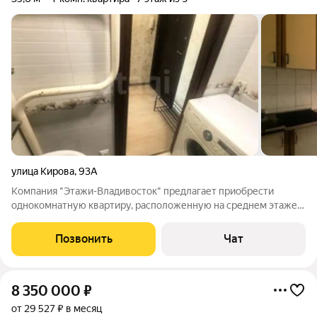
улица Кирова
,
93А
Компания "Этажи-Владивосток" предлагает приобрести
однокомнатную квартиру, расположенную на среднем этаже
девятиэтажного панельного дома 125 серии. Дом находится в
спальном зеленом районе, вблизи моря. Квартира очень
Позвонить
Чат
теплая, солнечная, уютная.
8 350 000
₽
от 29 527 ₽ в месяц