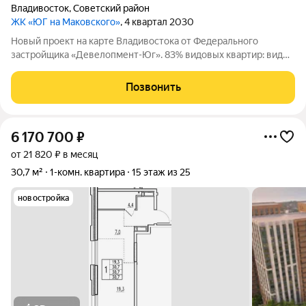
Владивосток
,
Советский район
ЖК «ЮГ на Маковского»
, 4 квартал 2030
Новый проект на карте Владивостока от Федерального
застройщика «Девелопмент-Юг». 83% видовых квартир: виды
на море и лес. Приватная территория в окружении лесного
массива, двор с прогулочным бульваром, смотровой
Позвонить
площадкой, спортивными зонами,
6 170 700
₽
от 21 820 ₽ в месяц
30,7 м²
1-комн. квартира
15 этаж из 25
новостройка