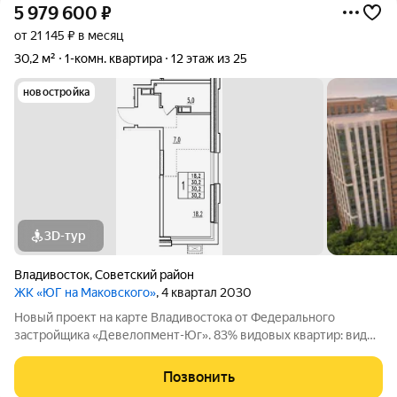
5 979 600
₽
от 21 145 ₽ в месяц
30,2 м²
1-комн. квартира
12 этаж из 25
новостройка
3D-тур
Владивосток
,
Советский район
ЖК «ЮГ на Маковского»
, 4 квартал 2030
Новый проект на карте Владивостока от Федерального
застройщика «Девелопмент-Юг». 83% видовых квартир: виды
на море и лес. Приватная территория в окружении лесного
массива, двор с прогулочным бульваром, смотровой
Позвонить
площадкой, спортивными зонами,