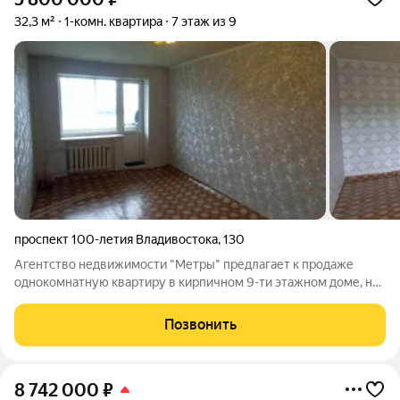
32,3 м²
1-комн. квартира
7 этаж из 9
проспект 100-летия Владивостока
,
130
Агентство недвижимости "Метры" предлагает к продаже
однокомнатную квартиру в кирпичном 9-ти этажном доме, на
7 этаже.квартира не угловая, светлая. Большая комната с
балконом. Чистая продажа. По всем вопросам обращайтесь по
Позвонить
указанным телефонам.
8 742 000
₽