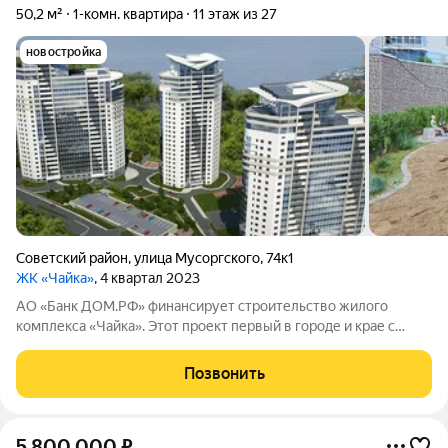
50,2 м²
1-комн. квартира
11 этаж из 27
новостройка
Советский район
,
улица Мусоргского
,
74к1
ЖК «Чайка»
, 4 квартал 2023
АО «Банк ДОМ.РФ» финансирует строительство жилого
комплекса «Чайка». Этот проект первый в городе и крае с
собственной экосистемой: на территории площадью свыше
30000кв. м будет создана инфраструктура, которая
Позвонить
обеспечит жителей не только
5 800 000
₽