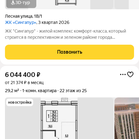
3D-тур
Лесная улица
,
1В/1
ЖК «Сингапур»
, 3 квартал 2026
ЖК "Сингапур" - жилой комплекс комфорт-класса, который
строится в перспективном и зеленом районе города
Владивостока, на Заре. Комплекс состоит из трех 24-этажных
домов, объединенных общим стилобатом, и двух этажей
Позвонить
подземного паркинга на 298
6 044 400
₽
от 21 374 ₽ в месяц
29,2 м²
1-комн. квартира
22 этаж из 25
новостройка