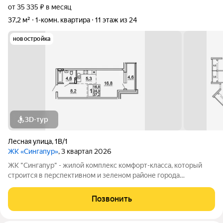
от 35 335 ₽ в месяц
37,2 м²
1-комн. квартира
11 этаж из 24
новостройка
3D-тур
Лесная улица
,
1В/1
ЖК «Сингапур»
, 3 квартал 2026
ЖК "Сингапур" - жилой комплекс комфорт-класса, который
строится в перспективном и зеленом районе города
Владивостока, на Заре. Комплекс состоит из трех 24-этажных
домов, объединенных общим стилобатом, и двух этажей
Позвонить
подземного паркинга на 298