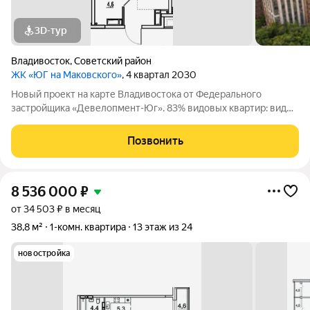
3D-тур
Владивосток
,
Советский район
ЖК «ЮГ на Маковского»
, 4 квартал 2030
Новый проект на карте Владивостока от Федерального
застройщика «Девелопмент-Юг». 83% видовых квартир: виды
на море и лес. Приватная территория в окружении лесного
массива, двор с прогулочным бульваром, смотровой
Позвонить
площадкой, спортивными зонами,
8 536 000
₽
от 34 503 ₽ в месяц
38,8 м²
1-комн. квартира
13 этаж из 24
новостройка