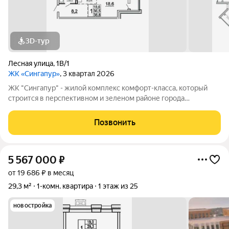
3D-тур
Лесная улица
,
1В/1
ЖК «Сингапур»
, 3 квартал 2026
ЖК "Сингапур" - жилой комплекс комфорт-класса, который
строится в перспективном и зеленом районе города
Владивостока, на Заре. Комплекс состоит из трех 24-этажных
домов, объединенных общим стилобатом, и двух этажей
Позвонить
подземного паркинга на 298
5 567 000
₽
от 19 686 ₽ в месяц
29,3 м²
1-комн. квартира
1 этаж из 25
новостройка