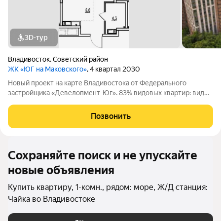
3D-тур
Владивосток
,
Советский район
ЖК «ЮГ на Маковского»
, 4 квартал 2030
Новый проект на карте Владивостока от Федерального
застройщика «Девелопмент-Юг». 83% видовых квартир: виды
на море и лес. Приватная территория в окружении лесного
массива, двор с прогулочным бульваром, смотровой
Позвонить
площадкой, спортивными зонами,
Сохраняйте поиск и не упускайте
новые объявления
Купить квартиру, 1-комн., рядом: море, Ж/Д станция:
Чайка во Владивостоке