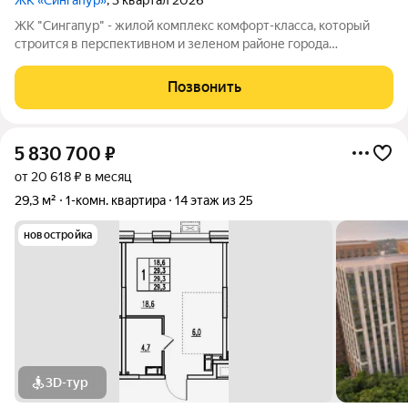
ЖК «Сингапур»
, 3 квартал 2026
ЖК "Сингапур" - жилой комплекс комфорт-класса, который
строится в перспективном и зеленом районе города
Владивостока, на Заре. Комплекс состоит из трех 24-этажных
домов, объединенных общим стилобатом, и двух этажей
Позвонить
подземного паркинга на 298
5 830 700
₽
от 20 618 ₽ в месяц
29,3 м²
1-комн. квартира
14 этаж из 25
новостройка
3D-тур