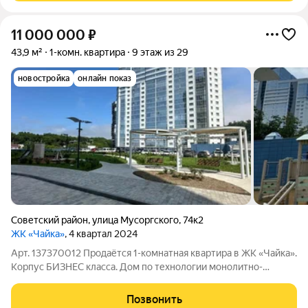
11 000 000
₽
43,9 м²
1-комн. квартира
9 этаж из 29
новостройка
онлайн показ
Советский район
,
улица Мусоргского
,
74к2
ЖК «Чайка»
, 4 квартал 2024
Арт. 137370012 Продаётся 1-комнатная квартира в ЖК «Чайка».
Корпус БИЗНЕС класса. Дом по технологии монолитно-
каркасный , с вентилируемым фасадом. Особенность ЖК «
Чайка» - близость к морю и своя экосистема. Фитнес центр с
Позвонить