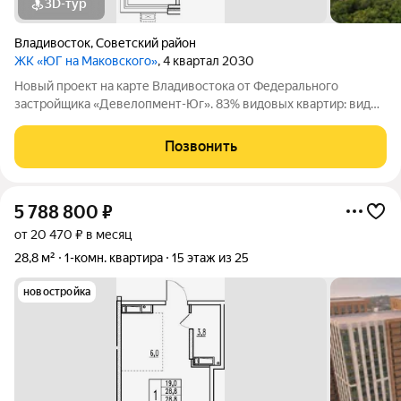
3D-тур
Владивосток
,
Советский район
ЖК «ЮГ на Маковского»
, 4 квартал 2030
Новый проект на карте Владивостока от Федерального
застройщика «Девелопмент-Юг». 83% видовых квартир: виды
на море и лес. Приватная территория в окружении лесного
массива, двор с прогулочным бульваром, смотровой
Позвонить
площадкой, спортивными зонами,
5 788 800
₽
от 20 470 ₽ в месяц
28,8 м²
1-комн. квартира
15 этаж из 25
новостройка