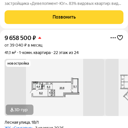
застройщика «Девелопмент-Юг». 83% видовых квартир: виды
на море и лес. Приватная территория в окружении лесного
массива, двор с прогулочным бульваром, смотровой
Позвонить
площадкой, спортивными зонами,
9 658 500
₽
от 39 040 ₽ в месяц
41,1 м²
1-комн. квартира
22 этаж из 24
новостройка
3D-тур
Лесная улица
,
1В/1