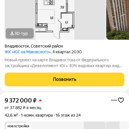
3D-тур
Владивосток
,
Советский район
ЖК «ЮГ на Маковского»
, 4 квартал 2030
Новый проект на карте Владивостока от Федерального
застройщика «Девелопмент-Юг». 83% видовых квартир: виды
на море и лес. Приватная территория в окружении лесного
массива, двор с прогулочным бульваром, смотровой
Позвонить
площадкой, спортивными зонами,
9 372 000
₽
от 37 882 ₽ в месяц
42,6 м²
1-комн. квартира
16 этаж из 24
новостройка