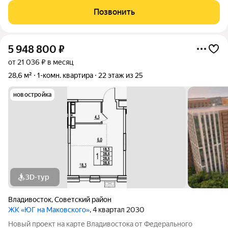
домов, объединенных общим стилобатом, и двух этажей
Позвонить
подземного паркинга на 298
5 948 800
₽
от 21 036 ₽ в месяц
28,6 м²
1-комн. квартира
22 этаж из 25
новостройка
3D-тур
Владивосток
,
Советский район
ЖК «ЮГ на Маковского»
, 4 квартал 2030
Новый проект на карте Владивостока от Федерального