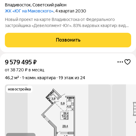
Владивосток
,
Советский район
ЖК «ЮГ на Маковского»
, 4 квартал 2030
Новый проект на карте Владивостока от Федерального
застройщика «Девелопмент-Юг». 83% видовых квартир: виды
на море и лес. Приватная территория в окружении лесного
массива, двор с прогулочным бульваром, смотровой
Позвонить
площадкой, спортивными зонами,
9 579 495
₽
от 38 720 ₽ в месяц
46,2 м²
1-комн. квартира
19 этаж из 24
новостройка