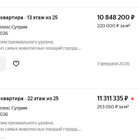
10 848 200
₽
я квартира · 13 этаж из 25
220 000 ₽ за м²
плекс Суприм
2026
ма премиального уровня,
из самых живописных локаций города.
ады цвета теплого морского песка,
видом на морской пейзаж - синергия
3 февраля 2026
й жизни.
11 311 335
₽
я квартира · 22 этаж из 25
253 050 ₽ за м²
плекс Суприм
2026
ма премиального уровня,
из самых живописных локаций города.
ады цвета теплого морского песка,