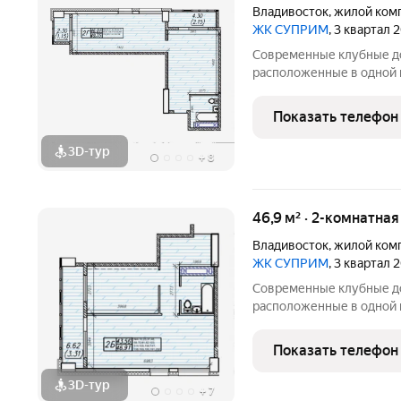
Владивосток
,
жилой ком
ЖК СУПРИМ
, 3 квартал 
Современные клубные до
расположенные в одной 
Панорамные витражи, фас
зеленые аллеи и окна с 
Показать телефон
солнца и моря для лучше
3D-тур
+
8
46,9 м² · 2-комнатна
Владивосток
,
жилой ком
ЖК СУПРИМ
, 3 квартал 
Современные клубные до
расположенные в одной 
Панорамные витражи, фас
зеленые аллеи и окна с 
Показать телефон
солнца и моря для лучше
3D-тур
+
7