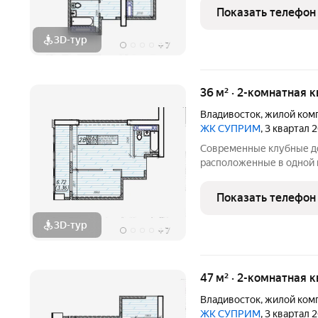
зеленые аллеи и окна с 
Показать телефон
солнца и моря для лучше
3D-тур
+
7
36 м² · 2-комнатная 
Владивосток
,
жилой ком
ЖК СУПРИМ
, 3 квартал 
Современные клубные до
расположенные в одной 
Панорамные витражи, фас
зеленые аллеи и окна с 
Показать телефон
солнца и моря для лучше
3D-тур
+
7
47 м² · 2-комнатная 
Владивосток
,
жилой ком
ЖК СУПРИМ
, 3 квартал 