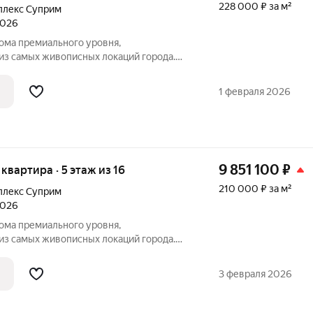
228 000 ₽ за м²
плекс Суприм
2026
ма премиального уровня,
из самых живописных локаций города.
ады цвета теплого морского песка,
видом на морской пейзаж - синергия
1 февраля 2026
й жизни.
9 851 100
₽
я квартира · 5 этаж из 16
210 000 ₽ за м²
плекс Суприм
2026
ма премиального уровня,
из самых живописных локаций города.
ады цвета теплого морского песка,
видом на морской пейзаж - синергия
3 февраля 2026
й жизни.