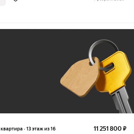
й жизни.
Ж
До 100 тыс. ₽
11 251 800
₽
я квартира · 13 этаж из 16