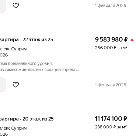
видом на морской пейзаж - синергия
1 февраля 2026
й жизни.
9 583 980
₽
квартира · 22 этаж из 25
266 000 ₽ за м²
плекс Суприм
2026
ма премиального уровня,
из самых живописных локаций города.
ады цвета теплого морского песка,
видом на морской пейзаж - синергия
1 февраля 2026
й жизни.
11 174 100
₽
квартира · 20 этаж из 25
238 000 ₽ за м²
плекс Суприм
2026