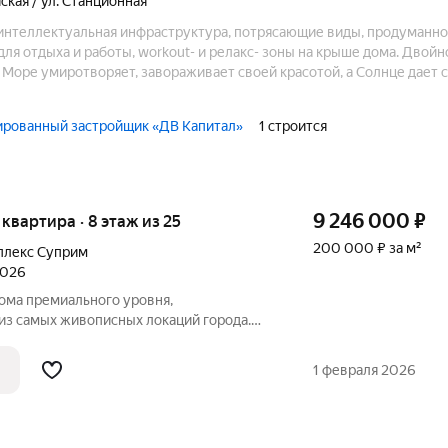
ская / ул. Станционная
интеллектуальная инфраструктура, потрясающие виды, продуманно
ля отдыха и работы, workout- и релакс- зоны на крыше дома. Двойн
. Море умиротворяет, завораживает своей красотой, а Солнце дает 
ения.
ированный застройщик «ДВ Капитал»
1 строится
9 246 000
₽
я квартира · 8 этаж из 25
200 000 ₽ за м²
плекс Суприм
2026
ма премиального уровня,
из самых живописных локаций города.
ады цвета теплого морского песка,
видом на морской пейзаж - синергия
1 февраля 2026
й жизни.