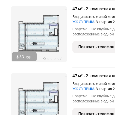
47 м² · 2-комнатная 
Владивосток
,
жилой ком
ЖК СУПРИМ
, 3 квартал 
Современные клубные до
расположенные в одной 
Панорамные витражи, фас
зеленые аллеи и окна с 
Показать телефон
солнца и моря для лучше
3D-тур
+
7
47 м² · 2-комнатная 
Владивосток
,
жилой ком
ЖК СУПРИМ
, 3 квартал 
Современные клубные до
расположенные в одной 
Панорамные витражи, фас
зеленые аллеи и окна с 
Показать телефон