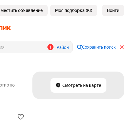
зместить объявление
Моя подборка ЖК
Войти
1
Сохранить поиск
Район
ртир по
Смотреть на карте