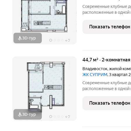
Современные клубные до
расположенные в одной 
Панорамные витражи, фас
зеленые аллеи и окна с 
Показать телефон
солнца и моря для лучше
3D-тур
+
7
44,7 м² · 2-комнатна
Владивосток
,
жилой ком
ЖК СУПРИМ
, 3 квартал 
Современные клубные до
расположенные в одной 
Панорамные витражи, фас
зеленые аллеи и окна с 
Показать телефон
солнца и моря для лучше
3D-тур
+
7