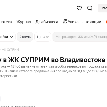
Ра
потека
Журнал
Для бизнеса
Уникальные акции
ройки
2 комн.
Цена
ЖК СУПРИМ
у в ЖК СУПРИМ во Владивостоке
ке — 151 объявление от агентств и собственников по продаже ква
. В нашем каталоге предложения площадью от 31,1 м² до 113,6 м² в
ктеристики.