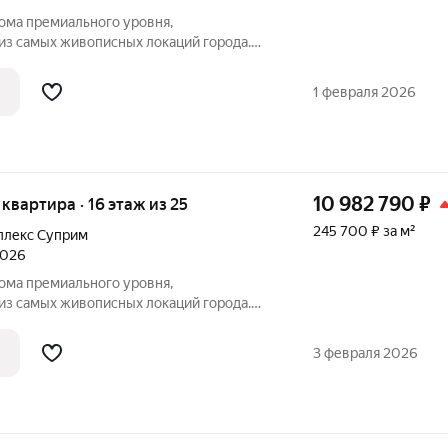
ма премиального уровня,
из самых живописных локаций города.
ады цвета теплого морского песка,
видом на морской пейзаж - синергия
1 февраля 2026
й жизни.
10 982 790
₽
я квартира · 16 этаж из 25
245 700 ₽ за м²
плекс Суприм
2026
ма премиального уровня,
из самых живописных локаций города.
ады цвета теплого морского песка,
видом на морской пейзаж - синергия
3 февраля 2026
й жизни.