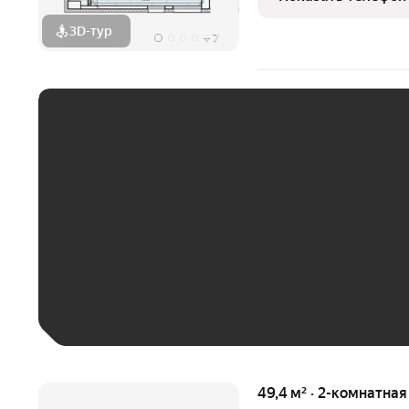
солнца и моря для лучше
3D-тур
+
7
ЕЖЕМЕСЯЧНЫЙ ПЛАТЁ
До 30 тыс. ₽
До 50 тыс. ₽
До 70 тыс. ₽
Больше 100 тыс. ₽
49,4 м² · 2-комнатна