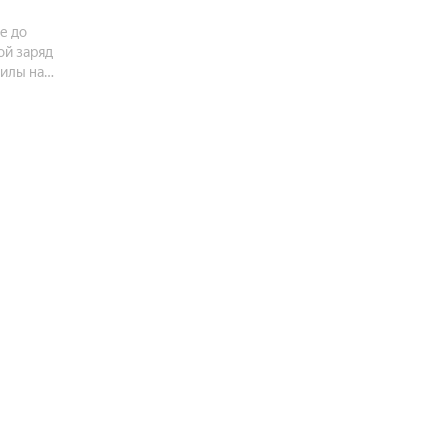
е до
ой заряд
силы на