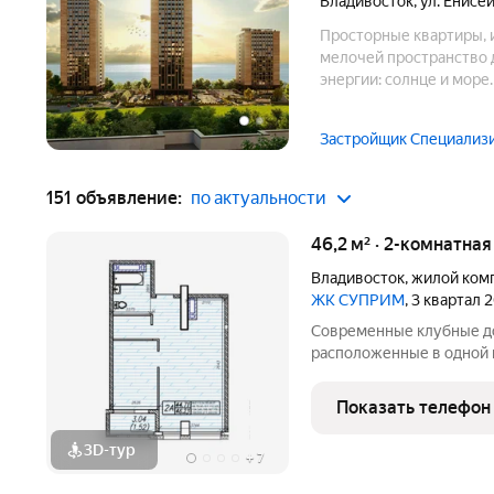
Владивосток
,
ул. Енисей
Просторные квартиры, 
мелочей пространство д
энергии: солнце и море
новые проекты и сверш
Застройщик Специализ
151 объявление:
по актуальности
46,2 м² · 2-комнатна
Владивосток
,
жилой ком
ЖК СУПРИМ
, 3 квартал 
Современные клубные до
расположенные в одной 
Панорамные витражи, фас
зеленые аллеи и окна с 
Показать телефон
солнца и моря для лучше
3D-тур
+
7