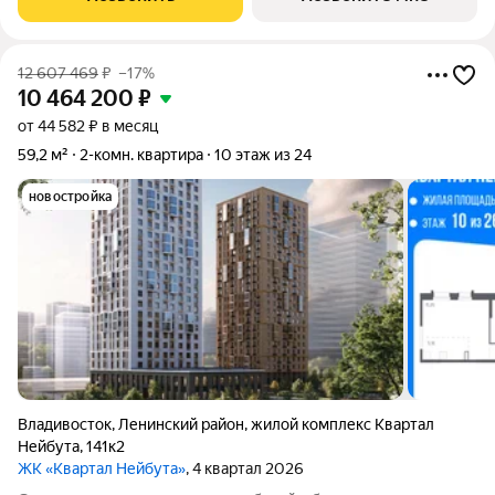
Нейбута".Выбирайте свое место для счастливой жизни:
12 607 469
₽
–17%
10 464 200
₽
от 44 582 ₽ в месяц
59,2 м²
2-комн. квартира
10 этаж из 24
новостройка
Владивосток
,
Ленинский район
,
жилой комплекс Квартал
Нейбута
,
141к2
ЖК «Квартал Нейбута»
, 4 квартал 2026