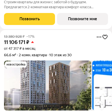
Строим кварталы для жизни с заботой о будущем.
Предлагается 2-комнатная квартира комфорт-класса
площадью 60.96 кв.м в корпусе Квартал Нейбута, корпус 6КВ
на 20-м этаже, в жилом комплексе "Квартал
Позвонить
Позвоните мне
Нейбута".Выбирайте свое место для счастливой жизни: от
13 380 928
₽
–17%
11 106 171
₽
от 47 317 ₽ в месяц
66,6 м²
2-комн. квартира
10 этаж из 30
новостройка