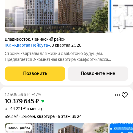
Владивосток
,
Ленинский район
ЖК «Квартал Нейбута»
, 3 квартал 2028
Строим кварталы для жизни с заботой о будущем.
Предлагается 2-комнатная квартира комфорт-класса
площадью 66.59 кв.м в корпусе Квартал Нейбута, корпус 5КВ
на 3-м этаже, в жилом комплексе "Квартал
Позвонить
Позвоните мне
Нейбута".Выбирайте свое место для счастливой жизни: от
12 505 596
₽
–17%
10 379 645
₽
от 44 221 ₽ в месяц
59,2 м²
2-комн. квартира
6 этаж из 24
новостройка