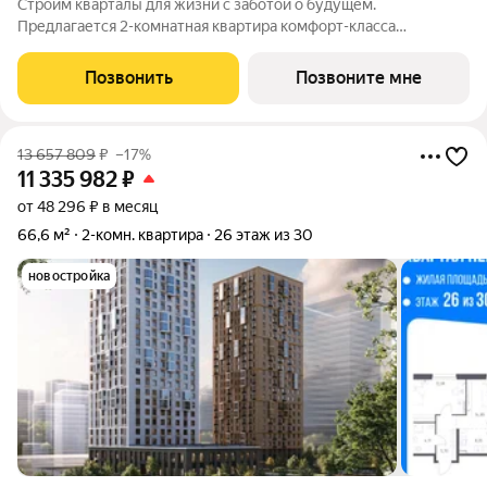
Строим кварталы для жизни с заботой о будущем.
Предлагается 2-комнатная квартира комфорт-класса
площадью 59.16 кв.м в корпусе Квартал Нейбута, корпус 1.2КВ
на 10-м этаже, в жилом комплексе "Квартал
Позвонить
Позвоните мне
Нейбута".Выбирайте свое место для счастливой жизни:
13 657 809
₽
–17%
11 335 982
₽
от 48 296 ₽ в месяц
66,6 м²
2-комн. квартира
26 этаж из 30
новостройка