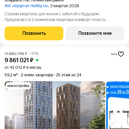
Владивосток
,
Ленинский район
ЖК «Квартал Нейбута»
, 3 квартал 2028
Строим кварталы для жизни с заботой о будущем.
Предлагается 2-комнатная квартира комфорт-класса
площадью 55.94 кв.м в корпусе Квартал Нейбута, корпус 5КВ
на 18-м этаже, в жилом комплексе "Квартал
Позвонить
Позвоните мне
Нейбута".Выбирайте свое место для счастливой жизни: от
11 880 748
₽
–17%
9 861 021
₽
от 42 012 ₽ в месяц
59,2 м²
2-комн. квартира
25 этаж из 24
новостройка