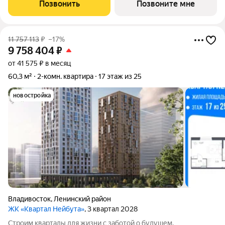
на 24-м этаже, в жилом комплексе "Квартал
Позвонить
Позвоните мне
Нейбута".Выбирайте свое место для счастливой жизни:
11 757 113
₽
–17%
9 758 404
₽
от 41 575 ₽ в месяц
60,3 м²
2-комн. квартира
17 этаж из 25
новостройка
Владивосток
,
Ленинский район
ЖК «Квартал Нейбута»
, 3 квартал 2028
Строим кварталы для жизни с заботой о будущем.