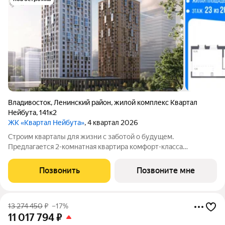
Владивосток
,
Ленинский район
,
жилой комплекс Квартал
Нейбута
,
141к2
ЖК «Квартал Нейбута»
, 4 квартал 2026
Строим кварталы для жизни с заботой о будущем.
Предлагается 2-комнатная квартира комфорт-класса
площадью 59.93 кв.м в корпусе Квартал Нейбута, корпус 1.2КВ
на 23-м этаже, в жилом комплексе "Квартал
Позвонить
Позвоните мне
Нейбута".Выбирайте свое место для счастливой жизни:
13 274 450
₽
–17%
11 017 794
₽