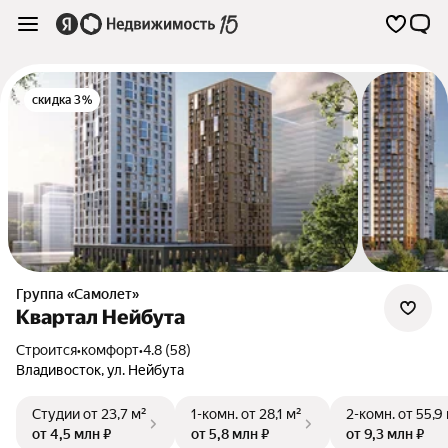
скидка 3%
Группа «Самолет»
Квартал Нейбута
Строится
•
комфорт
•
4.8 (58)
Владивосток
,
ул. Нейбута
Студии
от 23,7 м²
1-комн.
от 28,1 м²
2-комн.
от 55,9
от 4,5 млн ₽
от 5,8 млн ₽
от 9,3 млн ₽