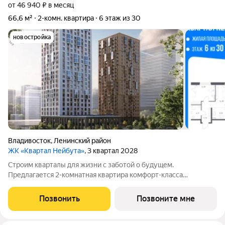
от 46 940 ₽ в месяц
66,6 м²
2-комн. квартира
6 этаж из 30
новостройка
Владивосток
,
Ленинский район
ЖК «Квартал Нейбута»
, 3 квартал 2028
Строим кварталы для жизни с заботой о будущем.
Предлагается 2-комнатная квартира комфорт-класса
площадью 66.59 кв.м в корпусе Квартал Нейбута, корпус 5КВ
на 6-м этаже, в жилом комплексе "Квартал
Позвонить
Позвоните мне
Нейбута".Выбирайте свое место для счастливой жизни: от