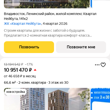
Владивосток
,
Ленинский район
,
жилой комплекс Квартал
Нейбута
,
141к2
ЖК «Квартал Нейбута»
, 4 квартал 2026
Строим кварталы для жизни с заботой о будущем.
Предлагается 2-комнатная квартира комфорт-класса
площадью 59.16 кв.м в корпусе Квартал Нейбута, корпус 1.2КВ
на 25-м этаже, в жилом комплексе "Квартал
Позвонить
Позвоните мне
Нейбута".Выбирайте свое место для счастливой жизни:
13 194 542
₽
–17%
10 951 470
₽
от 46 658 ₽ в месяц
66,6 м²
2-комн. квартира
3 этаж из 30
новостройка