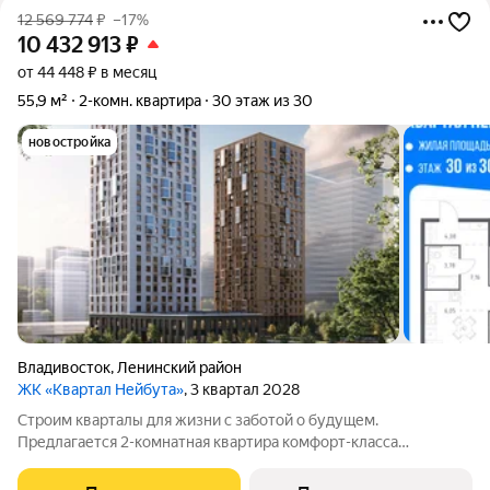
12 569 774
₽
–17%
10 432 913
₽
от 44 448 ₽ в месяц
55,9 м²
2-комн. квартира
30 этаж из 30
новостройка
Владивосток
,
Ленинский район
ЖК «Квартал Нейбута»
, 3 квартал 2028
Строим кварталы для жизни с заботой о будущем.
Предлагается 2-комнатная квартира комфорт-класса
площадью 55.94 кв.м в корпусе Квартал Нейбута, корпус 5КВ
на 30-м этаже, в жилом комплексе "Квартал