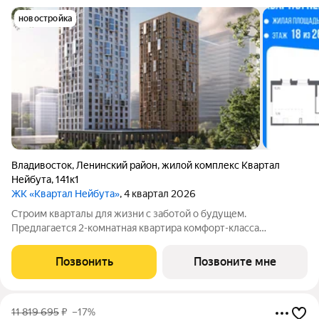
новостройка
Владивосток
,
Ленинский район
,
жилой комплекс Квартал
Нейбута
,
141к1
ЖК «Квартал Нейбута»
, 4 квартал 2026
Строим кварталы для жизни с заботой о будущем.
Предлагается 2-комнатная квартира комфорт-класса
площадью 59.16 кв.м в корпусе Квартал Нейбута, корпус 1.1КВ
на 18-м этаже, в жилом комплексе "Квартал
Позвонить
Позвоните мне
Нейбута".Выбирайте свое место для счастливой жизни:
11 819 695
₽
–17%