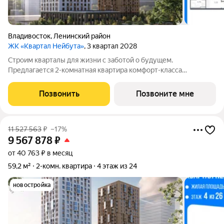
Владивосток
,
Ленинский район
ЖК «Квартал Нейбута»
, 3 квартал 2028
Строим кварталы для жизни с заботой о будущем.
Предлагается 2-комнатная квартира комфорт-класса
площадью 60.96 кв.м в корпусе Квартал Нейбута, корпус 6КВ
на 11-м этаже, в жилом комплексе "Квартал
Позвонить
Позвоните мне
Нейбута".Выбирайте свое место для счастливой жизни: от
11 527 563
₽
–17%
9 567 878
₽
от 40 763 ₽ в месяц
59,2 м²
2-комн. квартира
4 этаж из 24
новостройка