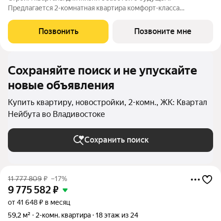
Предлагается 2-комнатная квартира комфорт-класса
площадью 60.3 кв.м в корпусе Квартал Нейбута, корпус 6КВ на
17-м этаже, в жилом комплексе "Квартал Нейбута".Выбирайте
Позвонить
Позвоните мне
свое место для счастливой жизни: от
Сохраняйте поиск и не упускайте
новые объявления
Купить квартиру, новостройки, 2-комн., ЖК: Квартал
Нейбута во Владивостоке
Сохранить поиск
11 777 809
₽
–17%
9 775 582
₽
от 41 648 ₽ в месяц
59,2 м²
2-комн. квартира
18 этаж из 24