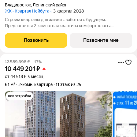
Владивосток
,
Ленинский район
ЖК «Квартал Нейбута»
, 3 квартал 2028
Строим кварталы для жизни с заботой о будущем.
Предлагается 2-комнатная квартира комфорт-класса
площадью 66.59 кв.м в корпусе Квартал Нейбута, корпус 5КВ
на 10-м этаже, в жилом комплексе "Квартал
Позвонить
Позвоните мне
Нейбута".Выбирайте свое место для счастливой жизни: от
12 589 398
₽
–17%
10 449 201
₽
от 44 518 ₽ в месяц
61 м²
2-комн. квартира
11 этаж из 25
новостройка