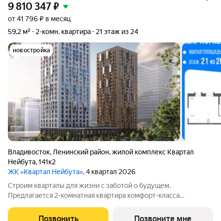
9 810 347
₽
от 41 796 ₽ в месяц
59,2 м²
2-комн. квартира
21 этаж из 24
новостройка
Владивосток
,
Ленинский район
,
жилой комплекс Квартал
Нейбута
,
141к2
ЖК «Квартал Нейбута»
, 4 квартал 2026
Строим кварталы для жизни с заботой о будущем.
Предлагается 2-комнатная квартира комфорт-класса
площадью 59.16 кв.м в корпусе Квартал Нейбута, корпус 1.2КВ
на 21-м этаже, в жилом комплексе "Квартал
Позвонить
Позвоните мне