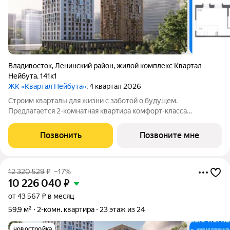
Владивосток
,
Ленинский район
,
жилой комплекс Квартал
Нейбута
,
141к1
ЖК «Квартал Нейбута»
, 4 квартал 2026
Строим кварталы для жизни с заботой о будущем.
Предлагается 2-комнатная квартира комфорт-класса
площадью 59.16 кв.м в корпусе Квартал Нейбута, корпус 1.1КВ
на 4-м этаже, в жилом комплексе "Квартал
Позвонить
Позвоните мне
Нейбута".Выбирайте свое место для счастливой жизни:
12 320 529
₽
–17%
10 226 040
₽
от 43 567 ₽ в месяц
59,9 м²
2-комн. квартира
23 этаж из 24
новостройка