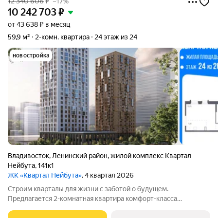
12 340 606
₽
–17%
10 242 703
₽
от 43 638 ₽ в месяц
59,9 м²
2-комн. квартира
24 этаж из 24
новостройка
Владивосток
,
Ленинский район
,
жилой комплекс Квартал
Нейбута
,
141к1
ЖК «Квартал Нейбута»
, 4 квартал 2026
Строим кварталы для жизни с заботой о будущем.
Предлагается 2-комнатная квартира комфорт-класса
площадью 59.93 кв.м в корпусе Квартал Нейбута, корпус 1.1КВ