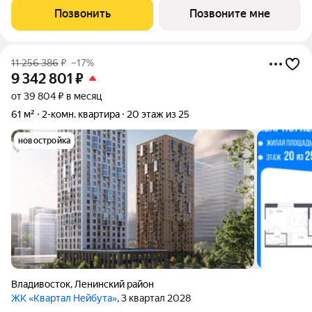
12-м этаже, в жилом комплексе "Квартал Нейбута".Выбирайте
Позвонить
Позвоните мне
свое место для счастливой жизни: от
11 256 386
₽
–17%
9 342 801
₽
от 39 804 ₽ в месяц
61 м²
2-комн. квартира
20 этаж из 25
новостройка
Владивосток
,
Ленинский район
ЖК «Квартал Нейбута»
, 3 квартал 2028