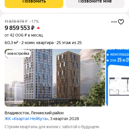
Позвонить
Позвоните мне
Нейбута".Выбирайте свое место для счастливой жизни: от
11 878 979
₽
–17%
9 859 553
₽
от 42 006 ₽ в месяц
60,3 м²
2-комн. квартира
25 этаж из 25
новостройка
Владивосток
,
Ленинский район
ЖК «Квартал Нейбута»
, 3 квартал 2028
Строим кварталы для жизни с заботой о будущем.