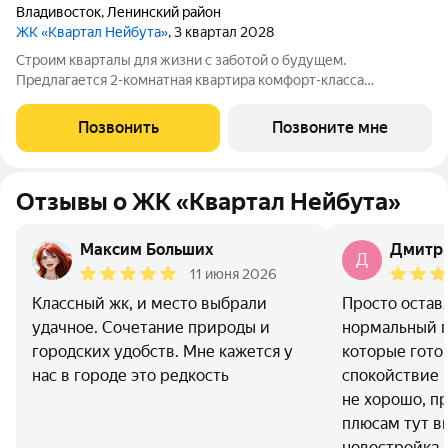
Владивосток
,
Ленинский район
ЖК «Квартал Нейбута»
, 3 квартал 2028
Строим кварталы для жизни с заботой о будущем.
Предлагается 2-комнатная квартира комфорт-класса
площадью 66.59 кв.м в корпусе Квартал Нейбута, корпус 5КВ
на 26-м этаже, в жилом комплексе "Квартал
Позвонить
Позвоните мне
Нейбута".Выбирайте свое место для счастливой жизни: от
Отзывы о ЖК «Квартал Нейбута»
Максим Больших
Дмитри
Д
11 июня 2026
Классный жк, и место выбрали
Просто остав
удачное. Сочетание природы и
нормальный п
городских удобств. Мне кажется у
которые гото
нас в городе это редкость
спокойствие 
не хорошо, пр
плюсам тут ви
новостройка.