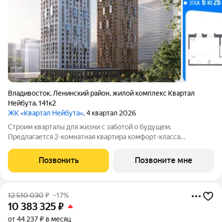
Владивосток
,
Ленинский район
,
жилой комплекс Квартал
Нейбута
,
141к2
ЖК «Квартал Нейбута»
, 4 квартал 2026
Строим кварталы для жизни с заботой о будущем.
Предлагается 2-комнатная квартира комфорт-класса
площадью 59.16 кв.м в корпусе Квартал Нейбута, корпус 1.2КВ
на 6-м этаже, в жилом комплексе "Квартал
Позвонить
Позвоните мне
Нейбута".Выбирайте свое место для счастливой жизни:
12 510 030
₽
–17%
10 383 325
₽
от 44 237 ₽ в месяц