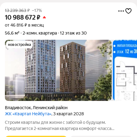
13 239 363
₽
–17%
10 988 672
₽
от 46 816 ₽ в месяц
56,6 м²
2-комн. квартира
12 этаж из 30
новостройка
Владивосток
,
Ленинский район
ЖК «Квартал Нейбута»
, 3 квартал 2028
Строим кварталы для жизни с заботой о будущем.
Предлагается 2-комнатная квартира комфорт-класса
площадью 56.6 кв.м в корпусе Квартал Нейбута, корпус 5КВ на