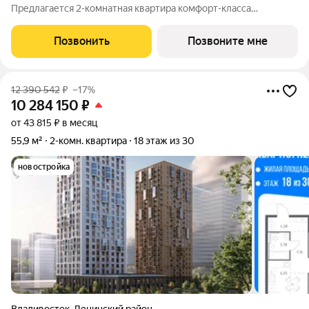
Предлагается 2-комнатная квартира комфорт-класса
площадью 60.3 кв.м в корпусе Квартал Нейбута, корпус 6КВ на
25-м этаже, в жилом комплексе "Квартал Нейбута".Выбирайте
Позвонить
Позвоните мне
свое место для счастливой жизни: от
12 390 542
₽
–17%
10 284 150
₽
от 43 815 ₽ в месяц
55,9 м²
2-комн. квартира
18 этаж из 30
новостройка