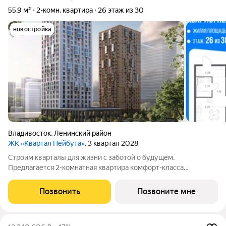
55,9 м²
2-комн. квартира
26 этаж из 30
новостройка
Владивосток
,
Ленинский район
ЖК «Квартал Нейбута»
, 3 квартал 2028
Строим кварталы для жизни с заботой о будущем.
Предлагается 2-комнатная квартира комфорт-класса
площадью 55.94 кв.м в корпусе Квартал Нейбута, корпус 5КВ
на 26-м этаже, в жилом комплексе "Квартал
Позвонить
Позвоните мне
Нейбута".Выбирайте свое место для счастливой жизни: от