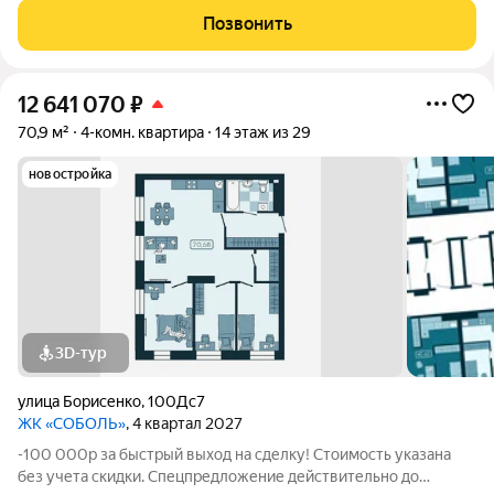
пришлем вам ссылку на 3D аэротур по ЖК "Соболь" Квартира
Позвонить
№78 на 6 этаже Отделка:
12 641 070
₽
70,9 м²
4-комн. квартира
14 этаж из 29
новостройка
3D-тур
улица Борисенко
,
100Дс7
ЖК «СОБОЛЬ»
, 4 квартал 2027
-100 000р за быстрый выход на сделку! Стоимость указана
без учета скидки. Спецпредложение действительно до