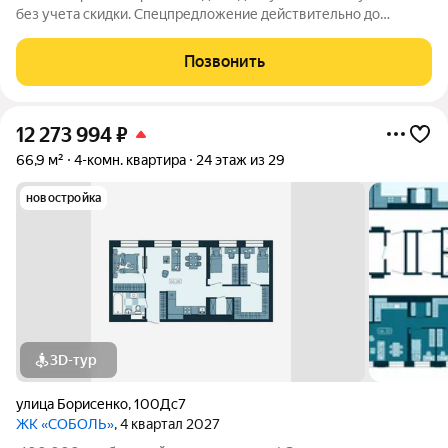
без учета скидки. Спецпредложение действительно до
31.05.26 только для новых клиентов. Напишите нам, и мы
пришлем вам ссылку на 3D аэротур по ЖК "Соболь" Квартира
Позвонить
№267 на 25 этаже Отделка:
12 273 994
₽
66,9 м²
4-комн. квартира
24 этаж из 29
новостройка
3D-тур
улица Борисенко
,
100Дс7
ЖК «СОБОЛЬ»
, 4 квартал 2027