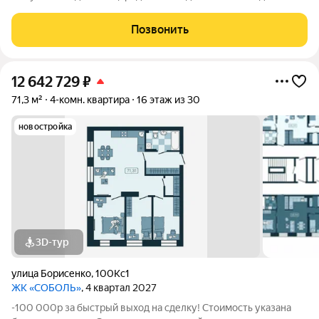
31.05.26 только для новых клиентов. Напишите нам, и мы
пришлем вам ссылку на 3D аэротур по ЖК "Соболь" Квартира
Позвонить
№217 на 20 этаже Отделка:
12 642 729
₽
71,3 м²
4-комн. квартира
16 этаж из 30
новостройка
3D-тур
улица Борисенко
,
100Кс1
ЖК «СОБОЛЬ»
, 4 квартал 2027
-100 000р за быстрый выход на сделку! Стоимость указана