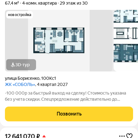
67,4 м²
4-комн. квартира
29 этаж из 30
новостройка
3D-тур
улица Борисенко
,
100Кс1
ЖК «СОБОЛЬ»
, 4 квартал 2027
-100 000р за быстрый выход на сделку! Стоимость указана
без учета скидки. Спецпредложение действительно до
31.05.26 только для новых клиентов. Напишите нам, и мы
пришлем вам ссылку на 3D аэротур по ЖК "Соболь" Квартира
Позвонить
№348 на 29 этаже Отделка:
12 641 070
₽