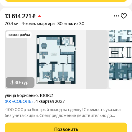
13 614 271
₽
70,4 м²
4-комн. квартира
30 этаж из 30
новостройка
3D-тур
улица Борисенко
,
100Кс1
ЖК «СОБОЛЬ»
, 4 квартал 2027
-100 000р за быстрый выход на сделку! Стоимость указана
без учета скидки. Спецпредложение действительно до
31.05.26 только для новых клиентов. Напишите нам, и мы
пришлем вам ссылку на 3D аэротур по ЖК "Соболь" Квартира
Позвонить