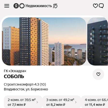
ГК «Эскадра»
СОБОЛЬ
Строится
•
комфорт
•
4.3 (10)
Владивосток
,
ул. Борисенко
2-комн.
от 39,5 м²
3-комн.
от 49,2 м²
4-комн.
от 66,
от 7,1 млн ₽
от 8,2 млн ₽
от 11,4 млн ₽