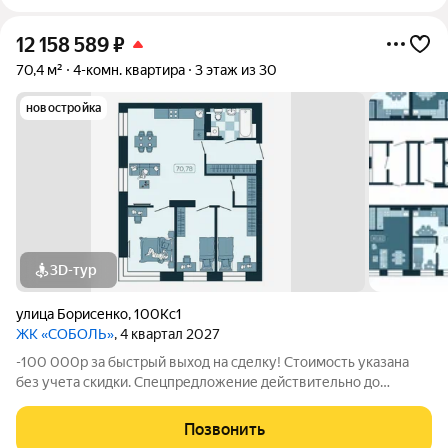
12 158 589
₽
70,4 м²
4-комн. квартира
3 этаж из 30
новостройка
3D-тур
улица Борисенко
,
100Кс1
ЖК «СОБОЛЬ»
, 4 квартал 2027
-100 000р за быстрый выход на сделку! Стоимость указана
без учета скидки. Спецпредложение действительно до
31.05.26 только для новых клиентов. Напишите нам, и мы
пришлем вам ссылку на 3D аэротур по ЖК "Соболь" Квартира
Позвонить
№36 на 3 этаже Отделка: