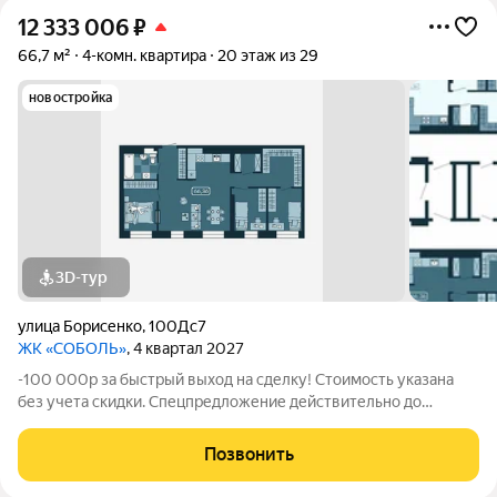
12 333 006
₽
66,7 м²
4-комн. квартира
20 этаж из 29
новостройка
3D-тур
улица Борисенко
,
100Дс7
ЖК «СОБОЛЬ»
, 4 квартал 2027
-100 000р за быстрый выход на сделку! Стоимость указана
без учета скидки. Спецпредложение действительно до
31.05.26 только для новых клиентов. Напишите нам, и мы
пришлем вам ссылку на 3D аэротур по ЖК "Соболь" Квартира
Позвонить
№217 на 20 этаже Отделка: