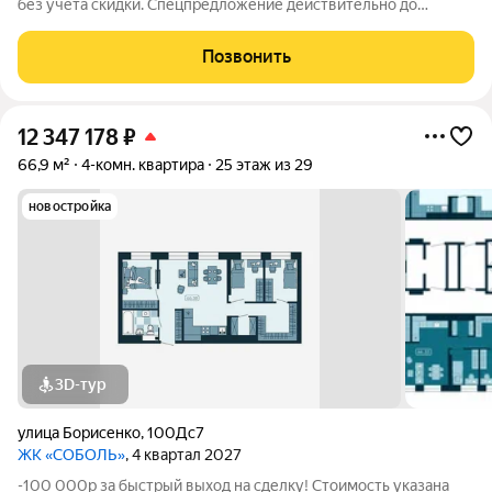
без учета скидки. Спецпредложение действительно до
31.05.26 только для новых клиентов. Напишите нам, и мы
пришлем вам ссылку на 3D аэротур по ЖК "Соболь" Квартира
Позвонить
№202 на 16 этаже Отделка:
12 347 178
₽
66,9 м²
4-комн. квартира
25 этаж из 29
новостройка
3D-тур
улица Борисенко
,
100Дс7
ЖК «СОБОЛЬ»
, 4 квартал 2027
-100 000р за быстрый выход на сделку! Стоимость указана