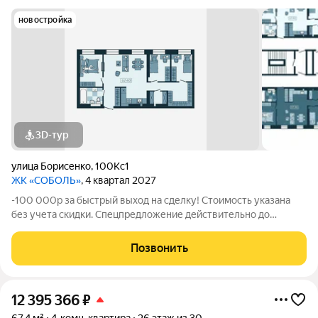
новостройка
3D-тур
улица Борисенко
,
100Кс1
ЖК «СОБОЛЬ»
, 4 квартал 2027
-100 000р за быстрый выход на сделку! Стоимость указана
без учета скидки. Спецпредложение действительно до
31.05.26 только для новых клиентов. Напишите нам, и мы
пришлем вам ссылку на 3D аэротур по ЖК "Соболь" Квартира
Позвонить
№300 на 25 этаже Отделка:
12 395 366
₽