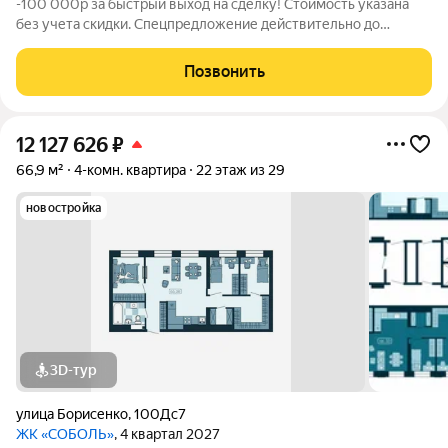
-100 000р за быстрый выход на сделку! Стоимость указана
без учета скидки. Спецпредложение действительно до
31.05.26 только для новых клиентов. Напишите нам, и мы
пришлем вам ссылку на 3D аэротур по ЖК "Соболь" Квартира
Позвонить
№255 на 24 этаже Отделка:
12 127 626
₽
66,9 м²
4-комн. квартира
22 этаж из 29
новостройка
3D-тур
улица Борисенко
,
100Дс7
ЖК «СОБОЛЬ»
, 4 квартал 2027