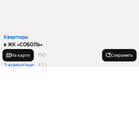
Квартиры
в ЖК «СОБОЛЬ»
2-комнатные
190
На карте
Сохранить
3-комнатные
423
4 и более комнатные
281
Города-миллионники
Москва
Города в области
Санкт-Петербург
Новосибирск