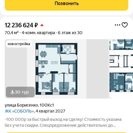
пришлем вам ссылку на 3D аэротур по ЖК "Соболь" Квартира
Позвонить
№274 на 22 этаже Отделка:
12 236 624
₽
70,4 м²
4-комн. квартира
6 этаж из 30
новостройка
3D-тур
улица Борисенко
,
100Кс1
ЖК «СОБОЛЬ»
, 4 квартал 2027
-100 000р за быстрый выход на сделку! Стоимость указана
без учета скидки. Спецпредложение действительно до
31.05.26 только для новых клиентов. Напишите нам, и мы