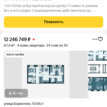
-100 000р за быстрый выход на сделку! Стоимость указана
без учета скидки. Спецпредложение действительно до
31.05.26 только для новых клиентов. Напишите нам, и мы
пришлем вам ссылку на 3D аэротур по ЖК "Соболь" Квартира
Позвонить
№240 на 20 этаже Отделка:
12 246 749
₽
67,4 м²
4-комн. квартира
24 этаж из 30
новостройка
3D-тур
улица Борисенко
,
100Кс1