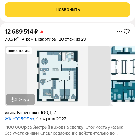
31.05.26 только для новых клиентов. Напишите нам, и мы
пришлем вам ссылку на 3D аэротур по ЖК "Соболь" Квартира
Позвонить
№137 на 14 этаже Отделка:
12 689 514
₽
70,5 м²
4-комн. квартира
20 этаж из 29
новостройка
3D-тур
улица Борисенко
,
100Дс7
ЖК «СОБОЛЬ»
, 4 квартал 2027
-100 000р за быстрый выход на сделку! Стоимость указана
без учета скидки. Спецпредложение действительно до