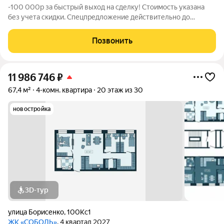
-100 000р за быстрый выход на сделку! Стоимость указана
без учета скидки. Спецпредложение действительно до
31.05.26 только для новых клиентов. Напишите нам, и мы
пришлем вам ссылку на 3D аэротур по ЖК "Соболь" Квартира
Позвонить
№231 на 22 этаже Отделка:
11 986 746
₽
67,4 м²
4-комн. квартира
20 этаж из 30
новостройка
3D-тур
улица Борисенко
,
100Кс1
ЖК «СОБОЛЬ»
, 4 квартал 2027