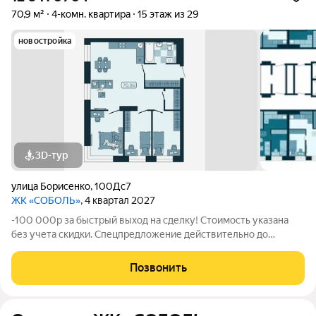
70,9 м²
4-комн. квартира
15 этаж из 29
новостройка
3D-тур
улица Борисенко
,
100Дс7
ЖК «СОБОЛЬ»
, 4 квартал 2027
-100 000р за быстрый выход на сделку! Стоимость указана
без учета скидки. Спецпредложение действительно до
31.05.26 только для новых клиентов. Напишите нам, и мы
пришлем вам ссылку на 3D аэротур по ЖК "Соболь" Квартира
Позвонить
№151 на 15 этаже Отделка: