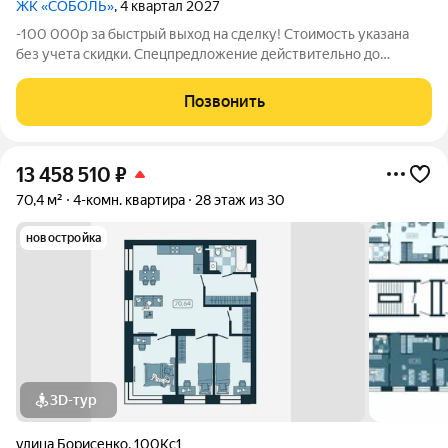
ЖК «СОБОЛЬ»
, 4 квартал 2027
-100 000р за быстрый выход на сделку! Стоимость указана
без учета скидки. Спецпредложение действительно до
31.05.26 только для новых клиентов. Напишите нам, и мы
пришлем вам ссылку на 3D аэротур по ЖК "Соболь" Квартира
Позвонить
№288 на 24 этаже Отделка:
13 458 510
₽
70,4 м²
4-комн. квартира
28 этаж из 30
новостройка
3D-тур
улица Борисенко
,
100Кс1