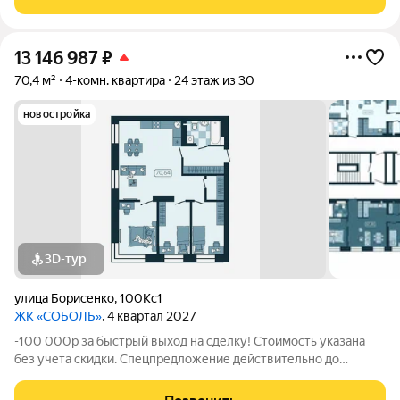
№370 на 30 этаже Отделка:
13 146 987
₽
70,4 м²
4-комн. квартира
24 этаж из 30
новостройка
3D-тур
улица Борисенко
,
100Кс1
ЖК «СОБОЛЬ»
, 4 квартал 2027
-100 000р за быстрый выход на сделку! Стоимость указана
без учета скидки. Спецпредложение действительно до
31.05.26 только для новых клиентов. Напишите нам, и мы
пришлем вам ссылку на 3D аэротур по ЖК "Соболь" Квартира