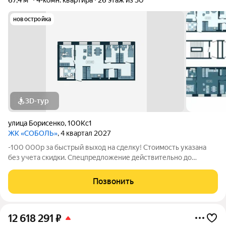
67,4 м²
4-комн. квартира
26 этаж из 30
новостройка
3D-тур
улица Борисенко
,
100Кс1
ЖК «СОБОЛЬ»
, 4 квартал 2027
-100 000р за быстрый выход на сделку! Стоимость указана
без учета скидки. Спецпредложение действительно до
31.05.26 только для новых клиентов. Напишите нам, и мы
пришлем вам ссылку на 3D аэротур по ЖК "Соболь" Квартира
Позвонить
№312 на 26 этаже Отделка:
12 618 291
₽