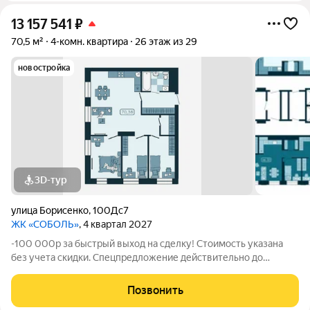
13 157 541
₽
70,5 м²
4-комн. квартира
26 этаж из 29
новостройка
3D-тур
улица Борисенко
,
100Дс7
ЖК «СОБОЛЬ»
, 4 квартал 2027
-100 000р за быстрый выход на сделку! Стоимость указана
без учета скидки. Спецпредложение действительно до
31.05.26 только для новых клиентов. Напишите нам, и мы
пришлем вам ссылку на 3D аэротур по ЖК "Соболь" Квартира
Позвонить
№289 на 26 этаже Отделка: