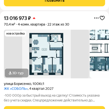
Позвонить
№298 на 24 этаже Отделка:
13 016 973
₽
70,4 м²
4-комн. квартира
22 этаж из 30
новостройка
3D-тур
улица Борисенко
,
100Кс1
ЖК «СОБОЛЬ»
, 4 квартал 2027
-100 000р за быстрый выход на сделку! Стоимость указана
без учета скидки. Спецпредложение действительно до
31.05.26 только для новых клиентов. Напишите нам, и мы