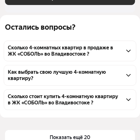
Остались вопросы?
Сколько 4-комнатных квартир в продаже в
ЖК «СОБОЛЬ» во Владивостоке ?
На Яндекс Недвижимости в продаже в ЖК 
«СОБОЛЬ» во Владивостоке 281 4-комнатных 
Как выбрать свою лучшую 4-комнатную
квартиру?
квартира 281 объявление от застройщиков
Чтобы купить 4-комнатную квартиру c 3D-туром в 
ЖК «СОБОЛЬ», воспользуйтесь тепловой картой 
Сколько стоит купить 4-комнатную квартиру
в ЖК «СОБОЛЬ» во Владивостоке ?
для оценки инфраструктуры и транспортной 
доступности в выбранном районе в ЖК «СОБОЛЬ» 
Цена за квадратный метр
153 146 — 195 811 ₽
во Владивостоке
Площадь
66 — 86 м²
Для легкого выбора подходящей квартиры в 
Самый дорогой объект
15,71 млн ₽
верхней части страницы есть самые частые 
Показать ещё 20