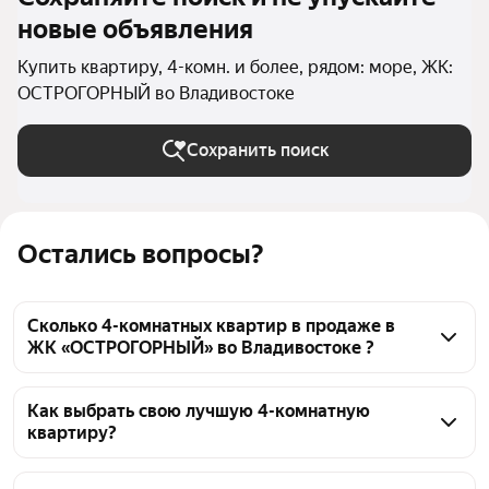
новые объявления
Купить квартиру, 4-комн. и более, рядом: море, ЖК:
ОСТРОГОРНЫЙ во Владивостоке
Сохранить поиск
Остались вопросы?
Сколько 4-комнатных квартир в продаже в
ЖК «ОСТРОГОРНЫЙ» во Владивостоке ?
На Яндекс Недвижимости в продаже в ЖК 
«ОСТРОГОРНЫЙ» во Владивостоке 29 4-комнатных 
Как выбрать свою лучшую 4-комнатную
квартиру?
квартир 29 объявлений от застройщиков
Чтобы купить 4-комнатную квартиру рядом с 