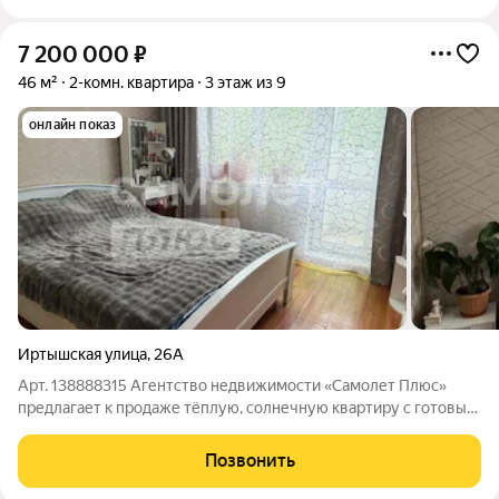
7 200 000
₽
46 м²
2-комн. квартира
3 этаж из 9
онлайн показ
Иртышская улица
,
26А
Арт. 138888315 Агентство недвижимости «Самолет Плюс»
предлагает к продаже тёплую, солнечную квартиру с готовым
хорошим ремонтом и мебелью. Свет и уют круглый год
Квартира расположена так, что солнце заливает все комнаты с
Позвонить
утра до вечера. Даже зимой