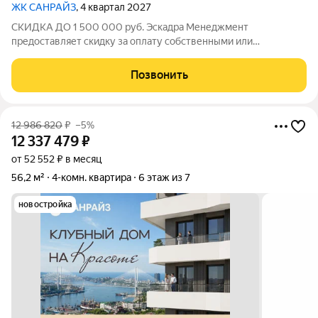
ЖК САНРАЙЗ
, 4 квартал 2027
СКИДКА ДО 1 500 000 руб. Эскадра Менеджмент
предоставляет скидку за оплату собственными или
ипотечными средства в ЖК Санрайз на приобретение
квартиры: - 2% - на квартиры площадью до 55 кв.м. - 5% - на
Позвонить
квартиры площадью от 55 кв.м. Стоимость квартиры
12 986 820
₽
–5%
12 337 479
₽
от 52 552 ₽ в месяц
56,2 м²
4-комн. квартира
6 этаж из 7
новостройка