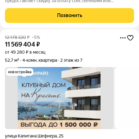
предоставляет скидку за оплату собственными или
ипотечными средства в ЖК Санрайз на приобретение
квартиры: - 2% - на квартиры площадью до 55 кв.м. - 5% - на
Позвонить
квартиры площадью от 55 кв.м. Стоимость квартиры
12 178 320
₽
–5%
11 569 404
₽
от 49 280 ₽ в месяц
52,7 м²
4-комн. квартира
2 этаж из 7
новостройка
улица Капитана Шефнера
,
25