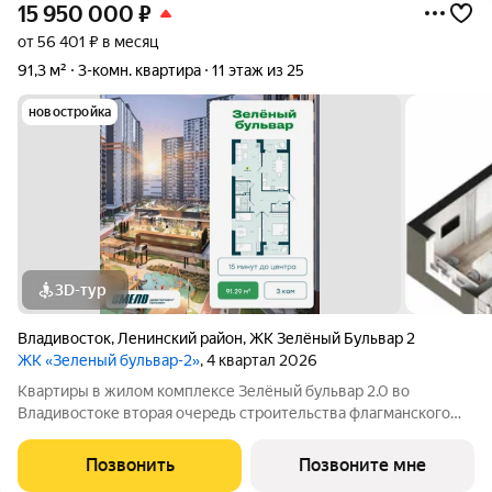
15 950 000
₽
от 56 401 ₽ в месяц
91,3 м²
3-комн. квартира
11 этаж из 25
новостройка
3D-тур
Владивосток
,
Ленинский район
,
ЖК Зелёный Бульвар 2
ЖК «Зеленый бульвар-2»
, 4 квартал 2026
Квартиры в жилом комплексе Зелёный бульвар 2.0 во
Владивостоке вторая очередь строительства флагманского
жилого комплекса «Зелёный бульвар». Жилой комплекс
«Зелёный бульвар 2.0» пространство, где природа и комфорт
Позвонить
Позвоните мне
соединяются воедино: Перспективный