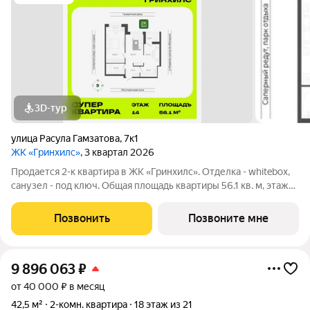
3D-тур
улица Расула Гамзатова
,
7к1
ЖК «Гринхилс»
, 3 квартал 2026
Продается 2-к квартира в ЖК «Гринхилс». Отделка - whitebox,
санузел - под ключ. Общая площадь квартиры 56.1 кв. м, этаж
14 из 19. Тип дома монолитный. Цена указана при 100% оплате.
ЖК «Гринхилс» жилой квартал комфорт-класса в выгодной
Позвонить
Позвоните мне
локации
9 896 063
₽
от 40 000 ₽ в месяц
42,5 м²
2-комн. квартира
18 этаж из 21