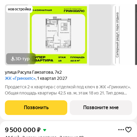
новостройка
3D-тур
улица Расула Гамзатова
,
7к2
ЖК «Гринхилс»
, 1 квартал 2027
Продается 2-к квартира с отделкой под ключ в ЖК «Гринхилс».
Общая площадь квартиры 42.5 кв. м, этаж 18 из 21. Тип дома
монолитный. Цена указана при 100% оплате. ЖК «Гринхилс»
жилой квартал комфорт-класса в выгодной локации
Позвонить
Позвоните мне
микрорайона Зеленый
9 500 000
₽