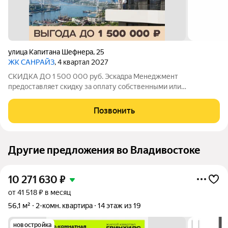
улица Капитана Шефнера
,
25
ЖК САНРАЙЗ
, 4 квартал 2027
СКИДКА ДО 1 500 000 руб. Эскадра Менеджмент
предоставляет скидку за оплату собственными или
ипотечными средства в ЖК Санрайз на приобретение
квартиры: - 2% - на квартиры площадью до 55 кв.м. - 5% - на
Позвонить
квартиры площадью от 55 кв.м. Стоимость квартиры
Другие предложения во Владивостоке
10 271 630
₽
от 41 518 ₽ в месяц
56,1 м²
2-комн. квартира
14 этаж из 19
новостройка