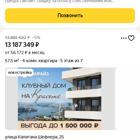
предоставляет скидку за оплату собственными или
ипотечными средства в ЖК Санрайз на приобретение
квартиры: - 2% - на квартиры площадью до 55 кв.м. - 5% - на
Позвонить
квартиры площадью от 55 кв.м. Стоимость квартиры
13 881 420
₽
–5%
13 187 349
₽
от 56 172 ₽ в месяц
57,5 м²
4-комн. квартира
5 этаж из 7
новостройка
улица Капитана Шефнера
,
25