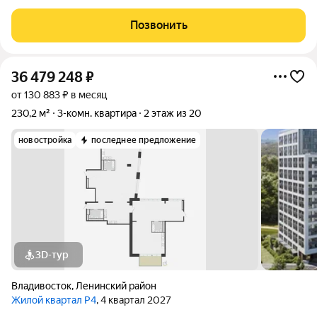
Фесюна, 22 Квартира с НОВЫМ современным РЕМОНТОМ
Высокие натяжные потолки МЕБЛИРОВАНА - кухонный
Позвонить
гарнитур - обеденная зона - холодильник -
36 479 248
₽
от 130 883 ₽ в месяц
230,2 м²
3-комн. квартира
2 этаж из 20
новостройка
последнее предложение
3D-тур
Владивосток
,
Ленинский район
Жилой квартал Р4
, 4 квартал 2027