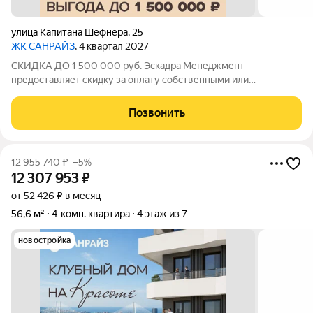
улица Капитана Шефнера
,
25
ЖК САНРАЙЗ
, 4 квартал 2027
СКИДКА ДО 1 500 000 руб. Эскадра Менеджмент
предоставляет скидку за оплату собственными или
ипотечными средства в ЖК Санрайз на приобретение
квартиры: - 2% - на квартиры площадью до 55 кв.м. - 5% - на
Позвонить
квартиры площадью от 55 кв.м. Стоимость квартиры
12 955 740
₽
–5%
12 307 953
₽
от 52 426 ₽ в месяц
56,6 м²
4-комн. квартира
4 этаж из 7
новостройка