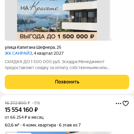
улица Капитана Шефнера
,
25
ЖК САНРАЙЗ
, 4 квартал 2027
СКИДКА ДО 1 500 000 руб. Эскадра Менеджмент
предоставляет скидку за оплату собственными или
ипотечными средства в ЖК Санрайз на приобретение
квартиры: - 2% - на квартиры площадью до 55 кв.м. - 5% - на
Позвонить
квартиры площадью от 55 кв.м. Стоимость квартиры
16 372 800
₽
–5%
15 554 160
₽
от 66 254 ₽ в месяц
60,6 м²
4-комн. квартира
6 этаж из 7