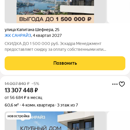
улица Капитана Шефнера
,
25
ЖК САНРАЙЗ
, 4 квартал 2027
СКИДКА ДО 1 500 000 руб. Эскадра Менеджмент
предоставляет скидку за оплату собственными или
ипотечными средства в ЖК Санрайз на приобретение
квартиры: - 2% - на квартиры площадью до 55 кв.м. - 5% - на
Позвонить
квартиры площадью от 55 кв.м. Стоимость квартиры
14 007 840
₽
–5%
13 307 448
₽
от 56 684 ₽ в месяц
60,6 м²
4-комн. квартира
3 этаж из 7
новостройка