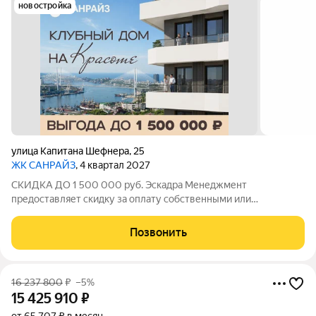
новостройка
улица Капитана Шефнера
,
25
ЖК САНРАЙЗ
, 4 квартал 2027
СКИДКА ДО 1 500 000 руб. Эскадра Менеджмент
предоставляет скидку за оплату собственными или
ипотечными средства в ЖК Санрайз на приобретение
квартиры: - 2% - на квартиры площадью до 55 кв.м. - 5% - на
Позвонить
квартиры площадью от 55 кв.м. Стоимость квартиры
16 237 800
₽
–5%
15 425 910
₽