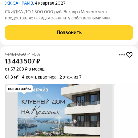
ЖК САНРАЙЗ
, 4 квартал 2027
СКИДКА ДО 1 500 000 руб. Эскадра Менеджмент
предоставляет скидку за оплату собственными или
ипотечными средства в ЖК Санрайз на приобретение
квартиры: - 2% - на квартиры площадью до 55 кв.м. - 5% - на
Позвонить
квартиры площадью от 55 кв.м. Стоимость квартиры
14 151 060
₽
–5%
13 443 507
₽
от 57 263 ₽ в месяц
61,3 м²
4-комн. квартира
2 этаж из 7
новостройка