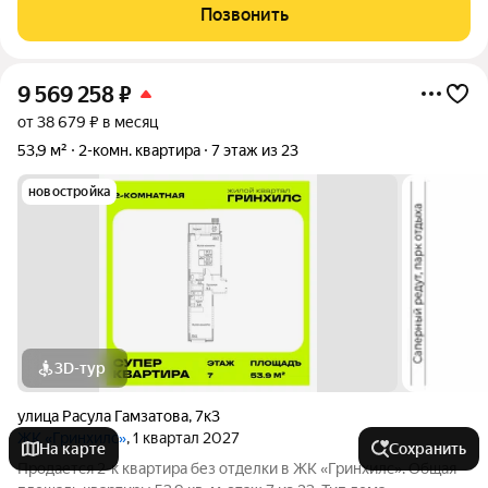
Сахалинская, д.21А, кв. 7 Преимущества квартиры: + все
Позвонить
комнаты раздельные:
9 569 258
₽
от 38 679 ₽ в месяц
53,9 м²
2-комн. квартира
7 этаж из 23
новостройка
3D-тур
улица Расула Гамзатова
,
7к3
ЖК «Гринхилс»
, 1 квартал 2027
На карте
Сохранить
Продается 2-к квартира без отделки в ЖК «Гринхилс». Общая