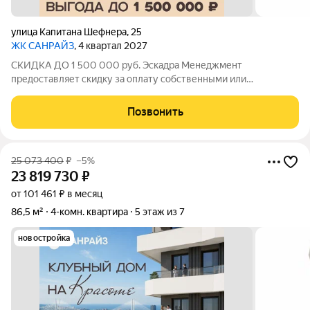
улица Капитана Шефнера
,
25
ЖК САНРАЙЗ
, 4 квартал 2027
СКИДКА ДО 1 500 000 руб. Эскадра Менеджмент
предоставляет скидку за оплату собственными или
ипотечными средства в ЖК Санрайз на приобретение
квартиры: - 2% - на квартиры площадью до 55 кв.м. - 5% - на
Позвонить
квартиры площадью от 55 кв.м. Стоимость квартиры
25 073 400
₽
–5%
23 819 730
₽
от 101 461 ₽ в месяц
86,5 м²
4-комн. квартира
5 этаж из 7
новостройка