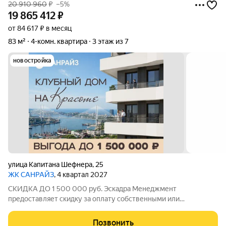
20 910 960
₽
–5%
19 865 412
₽
от 84 617 ₽ в месяц
83 м²
4-комн. квартира
3 этаж из 7
новостройка
улица Капитана Шефнера
,
25
ЖК САНРАЙЗ
, 4 квартал 2027
СКИДКА ДО 1 500 000 руб. Эскадра Менеджмент
предоставляет скидку за оплату собственными или
ипотечными средства в ЖК Санрайз на приобретение
квартиры: - 2% - на квартиры площадью до 55 кв.м. - 5% - на
Позвонить