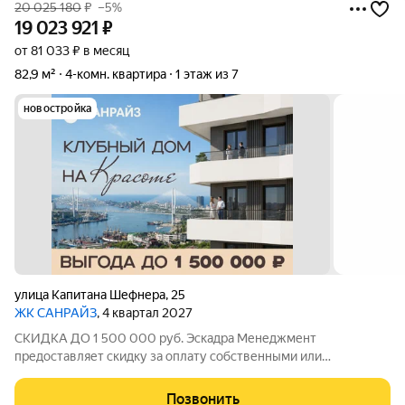
20 025 180
₽
–5%
19 023 921
₽
от 81 033 ₽ в месяц
82,9 м²
4-комн. квартира
1 этаж из 7
новостройка
улица Капитана Шефнера
,
25
ЖК САНРАЙЗ
, 4 квартал 2027
СКИДКА ДО 1 500 000 руб. Эскадра Менеджмент
предоставляет скидку за оплату собственными или
ипотечными средства в ЖК Санрайз на приобретение
квартиры: - 2% - на квартиры площадью до 55 кв.м. - 5% - на
Позвонить