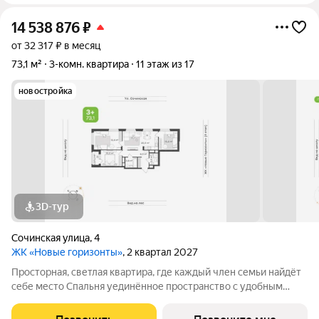
14 538 876
₽
от 32 317 ₽ в месяц
73,1 м²
3-комн. квартира
11 этаж из 17
новостройка
3D-тур
Сочинская улица
,
4
ЖК «Новые горизонты»
, 2 квартал 2027
Просторная, светлая квартира, где каждый член семьи найдёт
себе место Спальня уединённое пространство с удобным
местом для хранения и выходом на лоджию. Здесь можно
просыпаться, наслаждаясь утренним светом и свежим