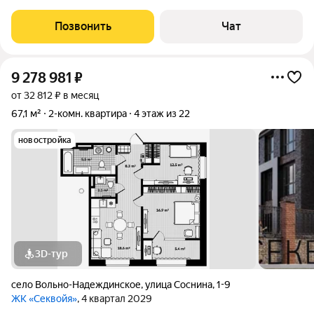
от города, но с атмосферой загородного жилья. В шаговой
доступности остановка электрички 5 минут, рядом пляж
Позвонить
Чат
«Чайка», до автобуса 15
9 278 981
₽
от 32 812 ₽ в месяц
67,1 м²
2-комн. квартира
4 этаж из 22
новостройка
3D-тур
село Вольно-Надеждинское
,
улица Соснина
,
1-9
ЖК «Cеквойя»
, 4 квартал 2029