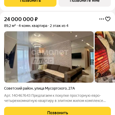
Позвонить
Позвоните мне
воздухом Просторная кухня-гостиная
24 000 000
₽
89,2 м²
4-комн. квартира
2 этаж из 4
Советский район
,
улица Мусоргского
,
27А
Арт. 140467643 Предлагаем к покупке просторную евро-
четырехкомнатную квартиру в элитном жилом комплексе
ТАУН ПАРК, расположенном в экологически чистом,
живописном санаторно-курортном районе в черте города
Позвонить