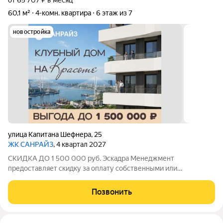
от 65 707 ₽ в месяц
60,1 м²
4-комн. квартира
6 этаж из 7
новостройка
улица Капитана Шефнера
,
25
ЖК САНРАЙЗ
, 4 квартал 2027
СКИДКА ДО 1 500 000 руб. Эскадра Менеджмент
предоставляет скидку за оплату собственными или
ипотечными средства в ЖК Санрайз на приобретение
квартиры: - 2% - на квартиры площадью до 55 кв.м. - 5% - на
Позвонить
квартиры площадью от 55 кв.м. Стоимость квартиры