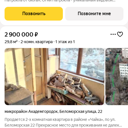
Патрокла от GloraX. Огни Патрокла - уникальный видовой
проект с выделяющейся архитектурой в развитом районе
Владивостока. Общая площадь лота составляет 46,59 кв. м, из
Позвонить
Позвоните мне
которых 25,37 кв. м
2 900 000
₽
29,8 м²
2-комн. квартира
1 этаж из 1
микрорайон Академгородок
,
Беломорская улица
,
22
Продается 2-х комнатная квартира в районе «Чайка», по ул.
Беломорская 22 Прекрасное место для проживания не далеко