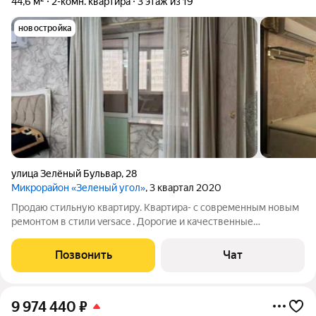
44,6 м²
2-комн. квартира
3 этаж из 19
новостройка
улица Зелёный Бульвар
,
28
Микрорайон «Зеленый угол»
, 3 квартал 2020
Продаю стильную квартиру. Квартира- с современным новым
ремонтом в стили versace . Дорогие и качественные
материалы. Квартира светлая, выходит на 3 стороны.
Прихожая- просторная с шкафом купе от Versace ,
Позвонить
Чат
изготовленный по индивидуальному заказу.
9 974 440
₽