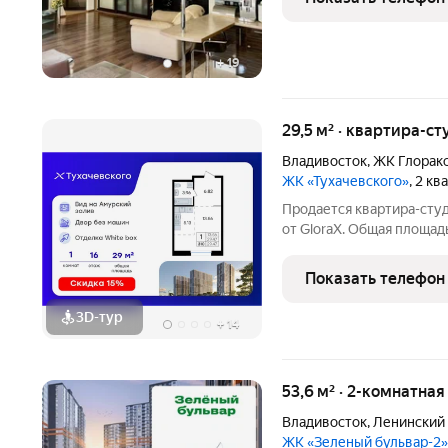
ПАРКОВОЧНОЕ МЕСТО.
И
+
19
29,5 м² · квартира-ст
Владивосток
,
ЖК Глоракс
ЖК «Тухачевского»
, 2 к
Продается квартира-студ
от GloraX. Общая площадь
кв. м включая 13,56 кв. м
Номер квартиры - 310. П
Показать телефон
3D-тур
+
14
53,6 м² · 2-комнатна
Владивосток
,
Ленинский
ЖК «Зеленый бульвар-2»