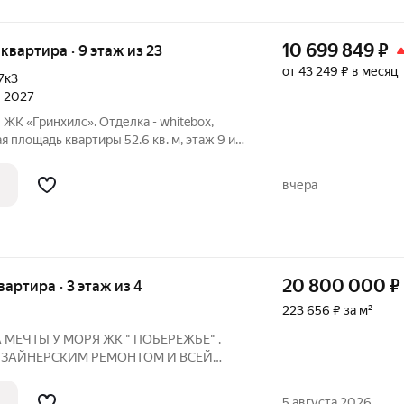
10 699 849
₽
я квартира · 9 этаж из 23
от 43 249 ₽ в месяц
7к3
л 2027
 ЖК «Гринхилс». Отделка - whitebox,
квартиры 52.6 кв. м, этаж 9 из
ой квартал комфорт-класса в выгодной локации
вчера
20 800 000
₽
квартира · 3 этаж из 4
223 656 ₽ за м²
А МЕЧТЫ У МОРЯ ЖК " ПОБЕРЕЖЬЕ" .
ДИЗАЙНЕРСКИМ РЕМОНТОМ И ВСЕЙ
 ЖИВИ. ТЕПЛАЯ И СВЕТЛАЯ .
ОРИЯ , ВИДЕОНАБЛЮДЕНИЕ, СВОЕ
5 августа 2026