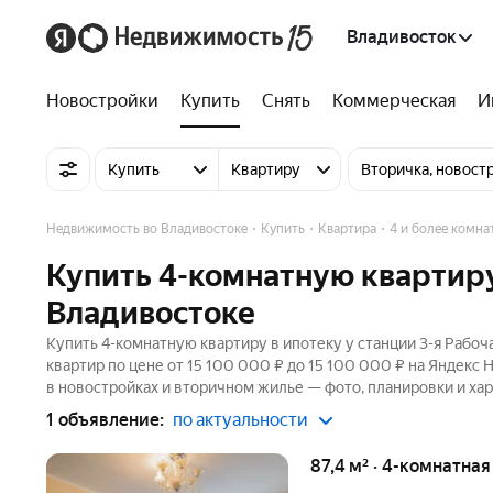
Владивосток
Новостройки
Купить
Снять
Коммерческая
И
Купить
Квартиру
Вторичка, новост
Недвижимость во Владивостоке
Купить
Квартира
4 и более комна
Купить 4-комнатную квартиру 
Владивостоке
Купить 4-комнатную квартиру в ипотеку у станции 3-я Рабоч
квартир по цене от 15 100 000 ₽ до 15 100 000 ₽ на Яндекс
в новостройках и вторичном жилье — фото, планировки и хар
1 объявление:
по актуальности
87,4 м² · 4-комнатна