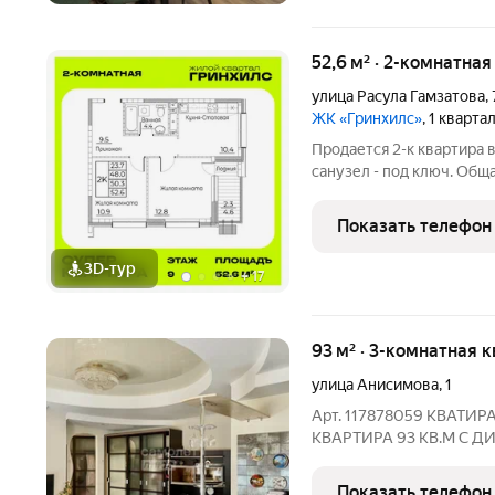
52,6 м² · 2-комнатна
улица Расула Гамзатова
,
ЖК «Гринхилс»
, 1 кварта
Продается 2-к квартира в
санузел - под ключ. Общая площадь 
23. Тип дома монолитный. Цена указана при 100% оплате. ЖК
«Гринхилс» жил
Показать телефон
3D-тур
+
17
93 м² · 3-комнатная 
улица Анисимова
,
1
Арт. 117878059 КВАТИР
КВАРТИРА 93 КВ.М С 
ТЕХНИКОЙ . ЗАЕЗЖАЙ И
ОГОРОЖЕННАЯ ТЕРРИТ
Показать телефон