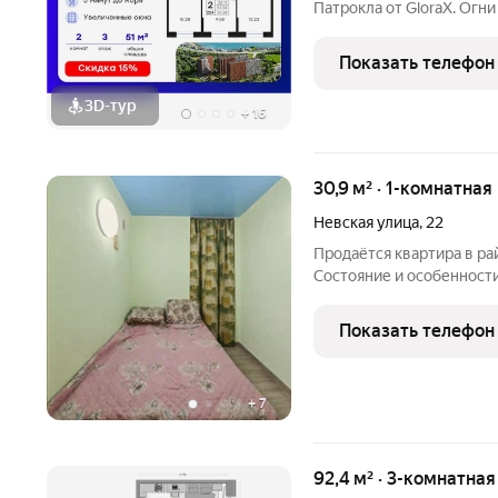
Патрокла от GloraX. Огн
выделяющейся архитекту
Общая площадь лота состав
Показать телефон
3D-тур
+
16
30,9 м² · 1-комнатная
Невская улица
,
22
Продаётся квартира в ра
Состояние и особенност
районе 100-летия, это о
города. Великолепное р
Показать телефон
доступность, позволяет 
+
7
92,4 м² · 3-комнатна