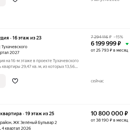
 НА ТЕРРИТОРИИ ДЕТСКАЯ ПЛОЩАДКА
7 294 116
₽
–15%
удия · 16 этаж из 23
6 199 999
₽
 Тухачевского
от 25 793 ₽ в месяц
вартал 2027
ия на 16-м этаже в проекте Тухачевского
 квартиры 29,47 кв. м, из которых 13,56
 жилого пространства и 5,13 кв. м кухни.
реимущества квартиры: студия;
сейчас
10 800 000
₽
я квартира · 19 этаж из 25
от 38 190 ₽ в месяц
 район
,
ЖК Зелёный Бульвар 2
, 4 квартал 2026