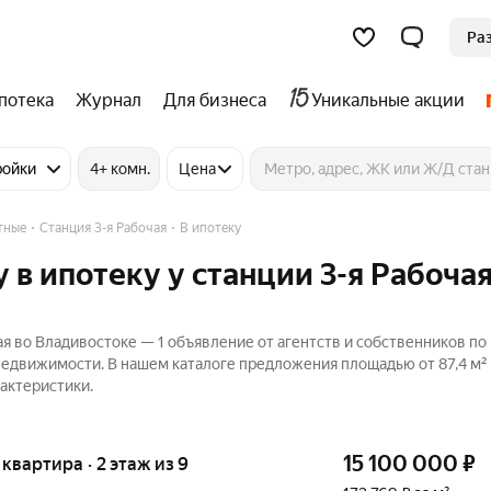
Ра
потека
Журнал
Для бизнеса
Уникальные акции
ройки
4+ комн.
Цена
тные
Станция 3-я Рабочая
В ипотеку
в ипотеку у станции 3-я Рабочая
ая во Владивостоке — 1 объявление от агентств и собственников п
 Недвижимости. В нашем каталоге предложения площадью от 87,4 м² 
актеристики.
15 100 000
₽
я квартира · 2 этаж из 9