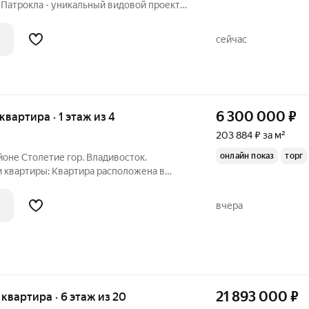
и Патрокла - уникальный видовой проект с
рой в развитом районе Владивостока.
ляет 51,34 кв. м, из которых 22,11 кв. м
сейчас
6 300 000
₽
 квартира · 1 этаж из 4
203 884 ₽ за м²
онлайн показ
торг
йоне Столетие гор. Владивосток.
и квартиры: Квартира расположена в
дин из самых востребованных районов
асположение и транспортная
вчера
уехать
21 893 000
₽
я квартира · 6 этаж из 20