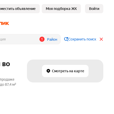
зместить объявление
Моя подборка ЖК
Войти
1
Сохранить поиск
Район
 во
Смотреть на карте
о продаже
до 87,4 м²