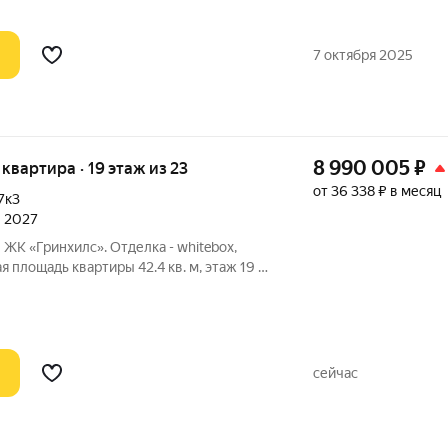
7 октября 2025
8 990 005
₽
я квартира · 19 этаж из 23
от 36 338 ₽ в месяц
7к3
л 2027
 ЖК «Гринхилс». Отделка - whitebox,
вартиры 42.4 кв. м, этаж 19 из
ой квартал комфорт-класса в выгодной локации
сейчас