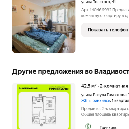
улица Толстого
,
41
Арт. 140466932 Предлага
комнатную квартиру в о
Основные преимущества 
выходят на обе стороны
Показать телефон
проветривание и
+
14
Другие предложения во Владивос
42,5 м² · 2-комнатная
улица Расула Гамзатова
,
ЖК «Гринхилс»
, 1 кварта
Продается 2-к квартира 
Общая площадь квартиры 42.5 кв. м, этаж 18 из 21. Тип д
монолитный. Цена указа
жилой квартал комфорт-
Гринхилс