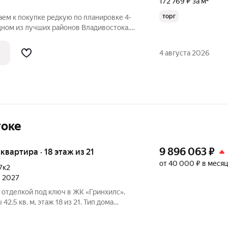
172 769 ₽ за м²
торг
ем к покупке редкую по планировке 4-
дном из лучших районов Владивостока.
квартиры: Удачная планировка: окна
 дома, обеспечивая хорошее
4 августа 2026
токе
9 896 063
₽
 квартира · 18 этаж из 21
от 40 000 ₽ в месяц
7к2
л 2027
с отделкой под ключ в ЖК «Гринхилс».
ома
на при 100% оплате. ЖК «Гринхилс»
класса в выгодной локации микрорайона