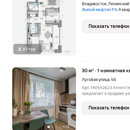
Владивосток
,
Ленинский
Жилой квартал Р4
, 4 кв
Показать телефон
3D-тур
+
8
30 м² · 1-комнатная к
Луговая улица
,
56
Арт. 140592623 Агентс
предлагает к продаже у
30 квадратных метров на
ул. Луговая, 56 во Влади
Показать телефон
которую можно заехать
+
12