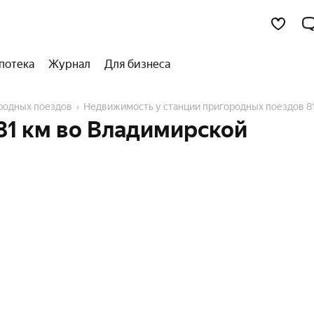
потека
Журнал
Для бизнеса
ородных поездов
Недвижимость у станции пригородных поездов 8
81 км во Владимирской