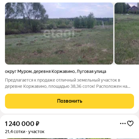
округ Муром
,
деревня Коржавино
,
Луговая улица
Предлагается к продаже отличный земельный участок в
деревне Коржавино, площадью 38,36 соток! Расположен на
краю деревни в живописном месте, рядом с улицей по которой
проходит газ. Участок ровный, хороший грунтовый подъезд.
Позвонить
Отличное предложение по
1 240 000
₽
21,4 сотки
участок