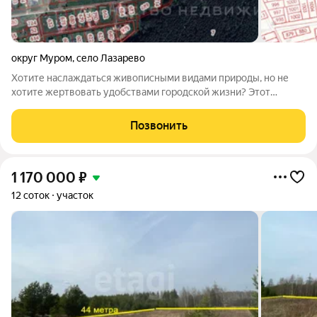
округ Муром
,
село Лазарево
Хотите наслаждаться живописными видами природы, но не
хотите жертвовать удобствами городской жизни? Этот
участок идеально подходит для вас! Расположенный всего в
нескольких минутах езды от Мурома, этот участок предлагает
Позвонить
уединение в окружении
1 170 000
₽
12 соток
участок