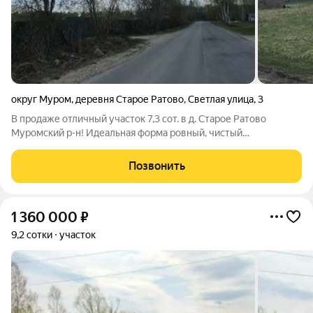
округ Муром
,
деревня Старое Ратово
,
Светлая улица
,
3
В продаже отличный участок 7,3 сот. в д. Старое Ратово
Муромский р-н! Идеальная форма ровный, чистый
прямоугольник, готовый к строительству! Коммуникации
электричество на участке , газ проходят вдоль участка
Позвонить
(подключение возможно). Хорошая
1 360 000
₽
9,2 сотки
участок