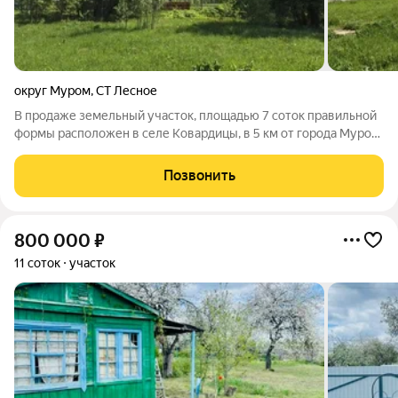
округ Муром
,
СТ Лесное
В продаже земельный участок, площадью 7 соток правильной
формы расположен в селе Ковардицы, в 5 км от города Муром.
Место отличается удаленностью от оживленных дорог и
минимальным количеством соседей, обеспечивая тишину и
Позвонить
спокойствие. Участок отлично
800 000
₽
11 соток
участок