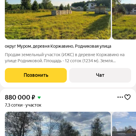
округ Муром
,
деревня Коржавино
,
Родниковая улица
Продам земельный участок (ИЖС) в деревне Коржавино на
улице Родниковой. Площадь - 12 соток (1234 м). Земля
размежевана, границы определены. Получено разрешение на
строительство жилого дома. Участок ровный, правильной
Позвонить
Чат
формы. Границы обозначены (с
880 000
₽
7,3 сотки
участок