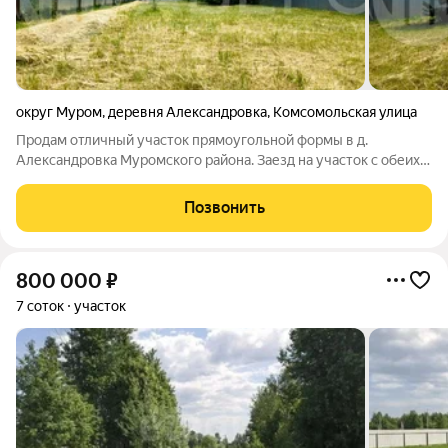
округ Муром
,
деревня Александровка
,
Комсомольская улица
Продам отличный участок прямоугольной формы в д.
Александровка Муромского района. Заезд на участок с обеих
сторон. Участок ровный, подъезд круглогодичный, По
периметру участок огорожен забором из профлиста, есть
Позвонить
ворота для заезда. Есть электричество
800 000
₽
7 соток
участок