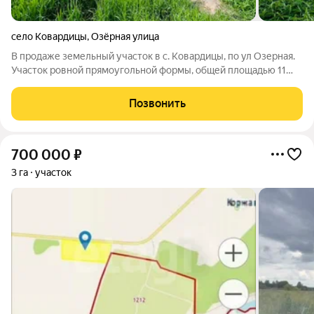
село Ковардицы
,
Озёрная улица
В продаже земельный участок в с. Ковардицы, по ул Озерная.
Участок ровной прямоугольной формы, общей площадью 11
соток. Ширина 25 м, длина 45 м. По периметру огорожен
металлическим забором. Столб с электричеством рядом с
Позвонить
участком. Газ по границе.
700 000
₽
3 га
участок