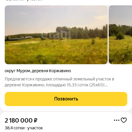
округ Муром
,
деревня Коржавино
Предлагается к продаже отличный земельный участок в
деревне Коржавино, площадью 15,33 соток (25х61)!
Расположен рядом с лесным массивом в живописном месте,
рядом с улицей по которой проходит газ (ул. Лесная). Участок
Позвонить
ровный. Отличное предложение по
2 180 000
₽
38,4 сотки
участок