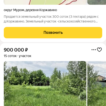
округ Муром
,
деревня Коржавино
Продается земельный участок 300 соток (3 гектара) рядом с
д.Коржавино. Земельный участок -сельскохозяйственного
назначения, вид использования:под сельскохозяйственное
производство(такие земли обладают уникальными
Позвонить
природными свойствами, плодородием,
900 000
₽
15 соток
участок