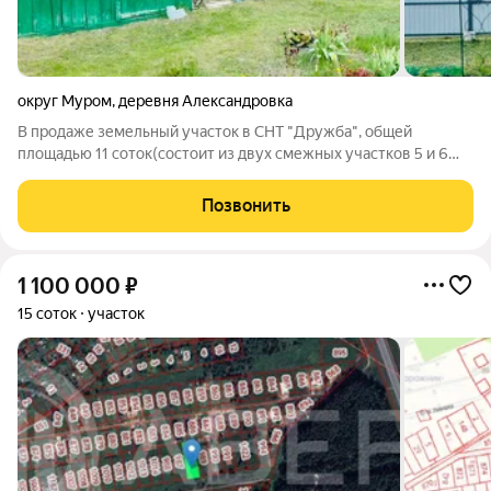
округ Муром
,
деревня Александровка
В продаже земельный участок в СНТ "Дружба", общей
площадью 11 соток(состоит из двух смежных участков 5 и 6
соток). Назначение:для садоводства и
огородничества(строиться можно). Участок ровный,без
Позвонить
уклонов,правильной формы. Также на участке имеются два
1 100 000
₽
15 соток
участок