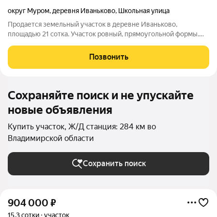
округ Муром
,
деревня Иваньково
,
Школьная улица
Продается земельный участок в деревне Иваньково,
площадью 21 сотка. Участок ровный, прямоугольной формы.
Межевание проведено. Находится недалеко от дороги
д.Лазарево-Иваньково, вначале д. Иваньково в уютном месте.
Позвонить
Подходит для ведения личного
Сохраняйте поиск и не упускайте
новые объявления
Купить участок, Ж/Д станция: 284 км во
Владимирской области
Сохранить поиск
904 000
₽
15,3 сотки
участок