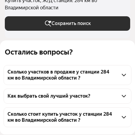
Купить участок, Ж/Д станция: 284 км во
Владимирской области
Сохранить поиск
Остались вопросы?
Сколько участков в продаже у станции 284
км во Владимирской области ?
На Яндекс Недвижимости в продаже у станции 284 
км во Владимирской области 50 участков, из них 2 
Как выбрать свой лучший участок?
объявления от собственников, 48 объявлений от 
Чтобы купить участок у станции 284 км, 
агентств
воспользуйтесь тепловой картой для оценки 
Сколько стоит купить участок у станции 284
км во Владимирской области ?
инфраструктуры и транспортной доступности в 
выбранном районе у станции 284 км во 
Цена за квадратный метр
23 — 4 348 ₽