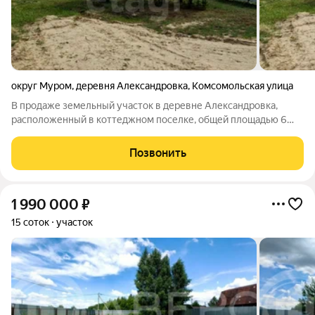
округ Муром
,
деревня Александровка
,
Комсомольская улица
В продаже земельный участок в деревне Александровка,
расположенный в коттеджном поселке, общей площадью 6
соток. Категория земель: земли населенных пунктов, для
индивидуального жилищного строительства. Участок ровный,
Позвонить
прямоугольной формы. Межевание
1 990 000
₽
15 соток
участок