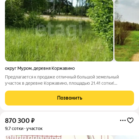
округ Муром
,
деревня Коржавино
Предлагается к продаже отличный большой земельный
участок в деревне Коржавино, площадью 21.41 сотки!
Расположен на краю деревни в живописном месте, рядом с
улицей по которой проходит газ. Участок ровный, хороший
Позвонить
грунтовый подъезд, от асфальтированной
870 300
₽
9,7 сотки
участок