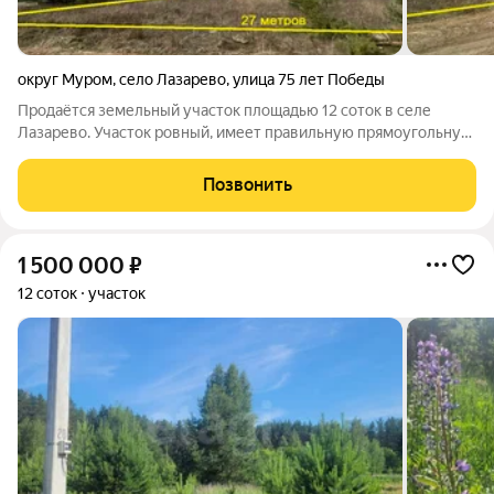
округ Муром
,
село Лазарево
,
улица 75 лет Победы
Продаётся земельный участок площадью 12 соток в селе
Лазарево. Участок ровный, имеет правильную прямоугольную
форму, газ и электричество проходят по улице, практически
вся улица уже застроена. Живописная природа, сосны,
Позвонить
недалеко протекает река
1 500 000
₽
12 соток
участок