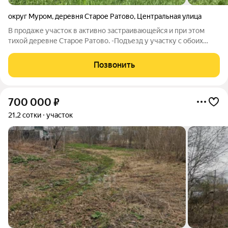
округ Муром
,
деревня Старое Ратово
,
Центральная улица
В продаже участок в активно застраивающейся и при этом
тихой деревне Старое Ратово. -Подъезд у участку с обоих
сторон. - На границе участка проложен газ и электричество
-На участке есть остатки дома,которые нужно убрать.Он снят с
Позвонить
учета. - Площадь -
700 000
₽
21,2 сотки
участок