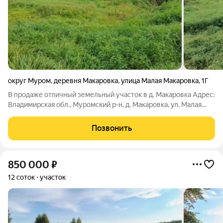
округ Муром
,
деревня Макаровка
,
улица Малая Макаровка
,
1Г
В продаже отличный земельный участок в д. Макаровка Адрес:
Владимирская обл., Муромский р-н, д. Макаровка, ул. Малая
Макаровка, д. 1г Характеристики участка: Площадь: 16 соток
(ровный, без уклона) Коммуникации: Газ по участку
Позвонить
Электричество рядом
850 000
₽
12 соток
участок