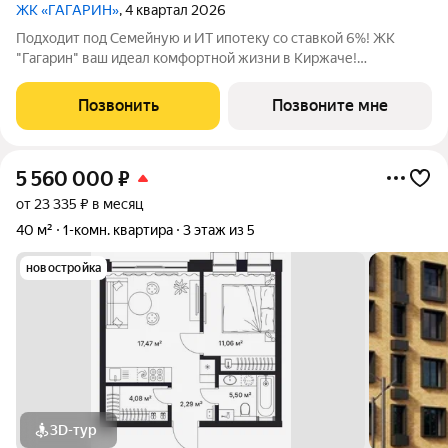
ЖК «ГАГАРИН»
, 4 квартал 2026
Подходит под Семейную и ИТ ипотеку со ставкой 6%! ЖК
"Гагарин" ваш идеал комфортной жизни в Киржаче!
Расположенный на центральной улице Свердлова 10А, ЖК
класса "Комфорт+" сочетает современные технологии,
Позвонить
Позвоните мне
продуманную инфраструктуру и уютную
5 560 000
₽
от 23 335 ₽ в месяц
40 м²
1-комн. квартира
3 этаж из 5
новостройка
3D-тур