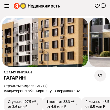
СЗ СМУ КИРЖАЧ
ГАГАРИН
Строится
•
комфорт +
•
4.2 (7)
Владимирская обл.
,
Киржач
,
ул. Свердлова
,
10А
Студии
от 27,5 м²
1-комн.
от 33,3 м²
2-комн.
от 48,5
от 3,6 млн ₽
от 4,9 млн ₽
от 6,5 млн ₽