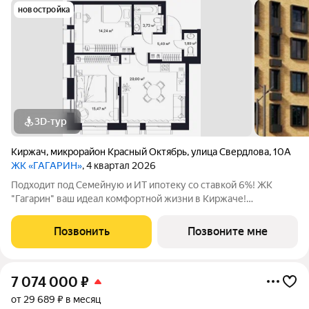
новостройка
3D-тур
Киржач
,
микрорайон Красный Октябрь
,
улица Свердлова
,
10А
ЖК «ГАГАРИН»
, 4 квартал 2026
Подходит под Семейную и ИТ ипотеку со ставкой 6%! ЖК
"Гагарин" ваш идеал комфортной жизни в Киржаче!
Расположенный на центральной улице Свердлова 10А, ЖК
класса "Комфорт+" сочетает современные технологии,
Позвонить
Позвоните мне
продуманную инфраструктуру и уютную
7 074 000
₽
от 29 689 ₽ в месяц