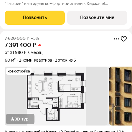
"Гагарин" ваш идеал комфортной жизни в Киржаче!
Расположенный на центральной улице Свердлова 10А, ЖК
класса "Комфорт+" сочетает современные технологии,
Позвонить
Позвоните мне
продуманную инфраструктуру и уютную
7 620 000
₽
–3%
7 391 400
₽
от 31 980 ₽ в месяц
60 м²
2-комн. квартира
2 этаж из 5
новостройка
3D-тур