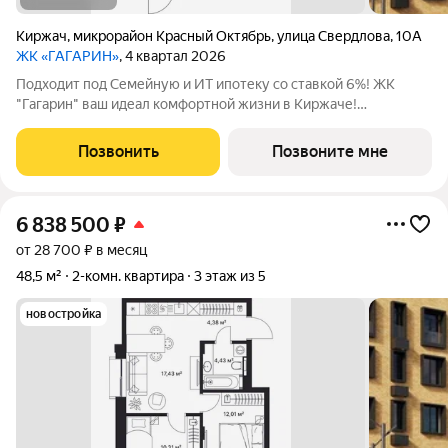
Киржач
,
микрорайон Красный Октябрь
,
улица Свердлова
,
10А
ЖК «ГАГАРИН»
, 4 квартал 2026
Подходит под Семейную и ИТ ипотеку со ставкой 6%! ЖК
"Гагарин" ваш идеал комфортной жизни в Киржаче!
Расположенный на центральной улице Свердлова 10А, ЖК
класса "Комфорт+" сочетает современные технологии,
Позвонить
Позвоните мне
продуманную инфраструктуру и уютную
6 838 500
₽
от 28 700 ₽ в месяц
48,5 м²
2-комн. квартира
3 этаж из 5
новостройка