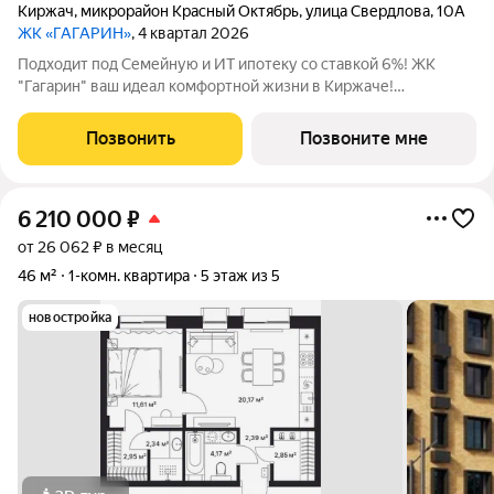
Киржач
,
микрорайон Красный Октябрь
,
улица Свердлова
,
10А
ЖК «ГАГАРИН»
, 4 квартал 2026
Подходит под Семейную и ИТ ипотеку со ставкой 6%! ЖК
"Гагарин" ваш идеал комфортной жизни в Киржаче!
Расположенный на центральной улице Свердлова 10А, ЖК
класса "Комфорт+" сочетает современные технологии,
Позвонить
Позвоните мне
продуманную инфраструктуру и уютную
6 210 000
₽
от 26 062 ₽ в месяц
46 м²
1-комн. квартира
5 этаж из 5
новостройка