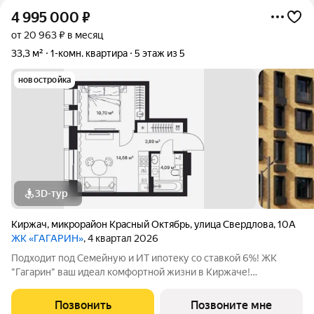
4 995 000
₽
от 20 963 ₽ в месяц
33,3 м²
1-комн. квартира
5 этаж из 5
новостройка
3D-тур
Киржач
,
микрорайон Красный Октябрь
,
улица Свердлова
,
10А
ЖК «ГАГАРИН»
, 4 квартал 2026
Подходит под Семейную и ИТ ипотеку со ставкой 6%! ЖК
"Гагарин" ваш идеал комфортной жизни в Киржаче!
Расположенный на центральной улице Свердлова 10А, ЖК
класса "Комфорт+" сочетает современные технологии,
Позвонить
Позвоните мне