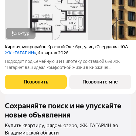
3D-тур
Киржач
,
микрорайон Красный Октябрь
,
улица Свердлова
,
10А
ЖК «ГАГАРИН»
, 4 квартал 2026
Подходит под Семейную и ИТ ипотеку со ставкой 6%! ЖК
"Гагарин" ваш идеал комфортной жизни в Киржаче!
Расположенный на центральной улице Свердлова 10А, ЖК
класса "Комфорт+" сочетает современные технологии,
Позвонить
Позвоните мне
продуманную инфраструктуру и уютную
Сохраняйте поиск и не упускайте
новые объявления
Купить квартиру, рядом: озеро, ЖК: ГАГАРИН во
Владимирской области