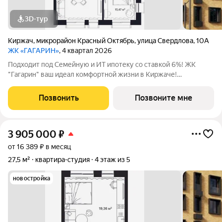
3D-тур
Киржач
,
микрорайон Красный Октябрь
,
улица Свердлова
,
10А
ЖК «ГАГАРИН»
, 4 квартал 2026
Подходит под Семейную и ИТ ипотеку со ставкой 6%! ЖК
"Гагарин" ваш идеал комфортной жизни в Киржаче!
Расположенный на центральной улице Свердлова 10А, ЖК
класса "Комфорт+" сочетает современные технологии,
Позвонить
Позвоните мне
продуманную инфраструктуру и уютную
3 905 000
₽
от 16 389 ₽ в месяц
27,5 м²
квартира-студия
4 этаж из 5
новостройка