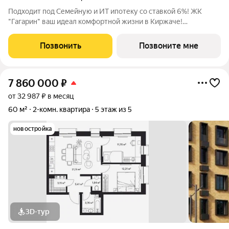
Подходит под Семейную и ИТ ипотеку со ставкой 6%! ЖК
"Гагарин" ваш идеал комфортной жизни в Киржаче!
Расположенный на центральной улице Свердлова 10А, ЖК
класса "Комфорт+" сочетает современные технологии,
Позвонить
Позвоните мне
продуманную инфраструктуру и уютную
7 860 000
₽
от 32 987 ₽ в месяц
60 м²
2-комн. квартира
5 этаж из 5
новостройка
3D-тур