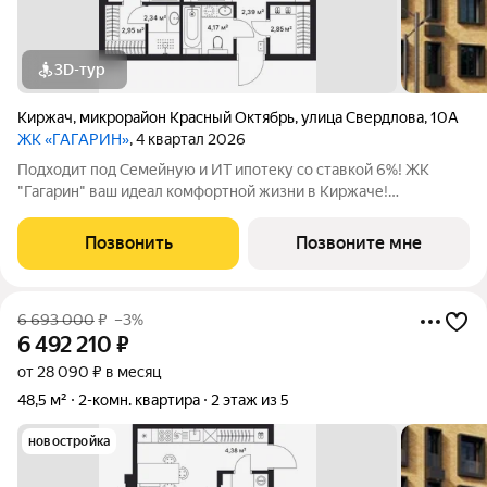
3D-тур
Киржач
,
микрорайон Красный Октябрь
,
улица Свердлова
,
10А
ЖК «ГАГАРИН»
, 4 квартал 2026
Подходит под Семейную и ИТ ипотеку со ставкой 6%! ЖК
"Гагарин" ваш идеал комфортной жизни в Киржаче!
Расположенный на центральной улице Свердлова 10А, ЖК
класса "Комфорт+" сочетает современные технологии,
Позвонить
Позвоните мне
продуманную инфраструктуру и уютную
6 693 000
₽
–3%
6 492 210
₽
от 28 090 ₽ в месяц
48,5 м²
2-комн. квартира
2 этаж из 5
новостройка