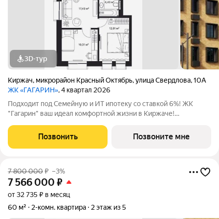
3D-тур
Киржач
,
микрорайон Красный Октябрь
,
улица Свердлова
,
10А
ЖК «ГАГАРИН»
, 4 квартал 2026
Подходит под Семейную и ИТ ипотеку со ставкой 6%! ЖК
"Гагарин" ваш идеал комфортной жизни в Киржаче!
Расположенный на центральной улице Свердлова 10А, ЖК
класса "Комфорт+" сочетает современные технологии,
Позвонить
Позвоните мне
продуманную инфраструктуру и уютную
7 800 000
₽
–3%
7 566 000
₽
от 32 735 ₽ в месяц
60 м²
2-комн. квартира
2 этаж из 5