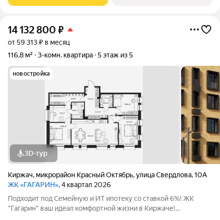
продуманную инфраструктуру и уютную
14 132 800
₽
от 59 313 ₽ в месяц
116,8 м²
3-комн. квартира
5 этаж из 5
новостройка
3D-тур
Киржач
,
микрорайон Красный Октябрь
,
улица Свердлова
,
10А
ЖК «ГАГАРИН»
, 4 квартал 2026
Подходит под Семейную и ИТ ипотеку со ставкой 6%! ЖК
"Гагарин" ваш идеал комфортной жизни в Киржаче!
Расположенный на центральной улице Свердлова 10А, ЖК