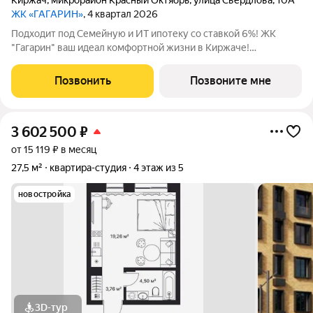
Киржач
,
микрорайон Красный Октябрь
,
улица Свердлова
,
10А
ЖК «ГАГАРИН»
, 4 квартал 2026
Подходит под Семейную и ИТ ипотеку со ставкой 6%! ЖК
"Гагарин" ваш идеал комфортной жизни в Киржаче!
Расположенный на центральной улице Свердлова 10А, ЖК
класса "Комфорт+" сочетает современные технологии,
Позвонить
Позвоните мне
продуманную инфраструктуру и уютную
3 602 500
₽
от 15 119 ₽ в месяц
27,5 м²
квартира-студия
4 этаж из 5
новостройка
3D-тур