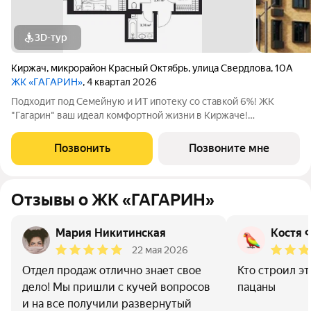
3D-тур
Киржач
,
микрорайон Красный Октябрь
,
улица Свердлова
,
10А
ЖК «ГАГАРИН»
, 4 квартал 2026
Подходит под Семейную и ИТ ипотеку со ставкой 6%! ЖК
"Гагарин" ваш идеал комфортной жизни в Киржаче!
Расположенный на центральной улице Свердлова 10А, ЖК
класса "Комфорт+" сочетает современные технологии,
Позвонить
Позвоните мне
продуманную инфраструктуру и уютную
Отзывы о ЖК «ГАГАРИН»
Мария Никитинская
Костя 
22 мая 2026
Отдел продаж отлично знает свое
Кто строил э
дело! Мы пришли с кучей вопросов
пацаны
и на все получили развернутый