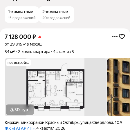
1-комнатные
2-комнатные
15 предложений
20 предложений
7 128 000
₽
от 29 915 ₽ в месяц
54 м²
2-комн. квартира
4 этаж из 5
новостройка
3D-тур
Киржач
,
микрорайон Красный Октябрь
,
улица Свердлова
,
10А
ЖК «ГАГАРИН»
, 4 квартал 2026