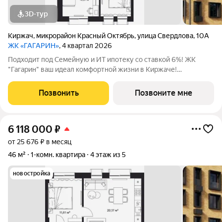
3D-тур
Киржач
,
микрорайон Красный Октябрь
,
улица Свердлова
,
10А
ЖК «ГАГАРИН»
, 4 квартал 2026
Подходит под Семейную и ИТ ипотеку со ставкой 6%! ЖК
"Гагарин" ваш идеал комфортной жизни в Киржаче!
Расположенный на центральной улице Свердлова 10А, ЖК
класса "Комфорт+" сочетает современные технологии,
Позвонить
Позвоните мне
продуманную инфраструктуру и уютную
6 118 000
₽
от 25 676 ₽ в месяц
46 м²
1-комн. квартира
4 этаж из 5
новостройка