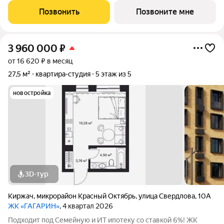
класса "Комфорт+" сочетает современные технологии,
Позвонить
Позвоните мне
продуманную инфраструктуру и уютную
3 960 000
₽
от 16 620 ₽ в месяц
27,5 м²
квартира-студия
5 этаж из 5
новостройка
3D-тур
Киржач
,
микрорайон Красный Октябрь
,
улица Свердлова
,
10А
ЖК «ГАГАРИН»
, 4 квартал 2026
Подходит под Семейную и ИТ ипотеку со ставкой 6%! ЖК