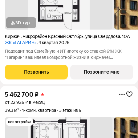
3D-тур
Киржач
,
микрорайон Красный Октябрь
,
улица Свердлова
,
10А
ЖК «ГАГАРИН»
, 4 квартал 2026
Подходит под Семейную и ИТ ипотеку со ставкой 6%! ЖК
"Гагарин" ваш идеал комфортной жизни в Киржаче!
Расположенный на центральной улице Свердлова 10А, ЖК
класса "Комфорт+" сочетает современные технологии,
Позвонить
Позвоните мне
продуманную инфраструктуру и уютную
5 462 700
₽
от 22 926 ₽ в месяц
39,3 м²
1-комн. квартира
3 этаж из 5
новостройка