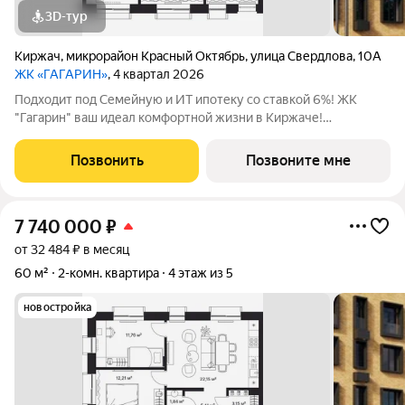
3D-тур
Киржач
,
микрорайон Красный Октябрь
,
улица Свердлова
,
10А
ЖК «ГАГАРИН»
, 4 квартал 2026
Подходит под Семейную и ИТ ипотеку со ставкой 6%! ЖК
"Гагарин" ваш идеал комфортной жизни в Киржаче!
Расположенный на центральной улице Свердлова 10А, ЖК
класса "Комфорт+" сочетает современные технологии,
Позвонить
Позвоните мне
продуманную инфраструктуру и уютную
7 740 000
₽
от 32 484 ₽ в месяц
60 м²
2-комн. квартира
4 этаж из 5
новостройка