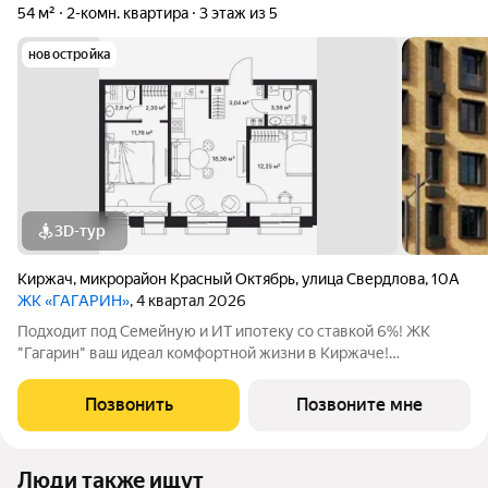
54 м²
2-комн. квартира
3 этаж из 5
новостройка
3D-тур
Киржач
,
микрорайон Красный Октябрь
,
улица Свердлова
,
10А
ЖК «ГАГАРИН»
, 4 квартал 2026
Подходит под Семейную и ИТ ипотеку со ставкой 6%! ЖК
"Гагарин" ваш идеал комфортной жизни в Киржаче!
Расположенный на центральной улице Свердлова 10А, ЖК
класса "Комфорт+" сочетает современные технологии,
Позвонить
Позвоните мне
продуманную инфраструктуру и уютную
Люди также ищут