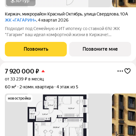
3D-тур
Киржач
,
микрорайон Красный Октябрь
,
улица Свердлова
,
10А
ЖК «ГАГАРИН»
, 4 квартал 2026
Подходит под Семейную и ИТ ипотеку со ставкой 6%! ЖК
"Гагарин" ваш идеал комфортной жизни в Киржаче!
Расположенный на центральной улице Свердлова 10А, ЖК
класса "Комфорт+" сочетает современные технологии,
Позвонить
Позвоните мне
продуманную инфраструктуру и уютную
7 920 000
₽
от 33 239 ₽ в месяц
60 м²
2-комн. квартира
4 этаж из 5
новостройка