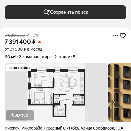
Сохранить поиск
7 620 000
₽
–3%
7 391 400
₽
от 31 980 ₽ в месяц
60 м²
2-комн. квартира
2 этаж из 5
новостройка
3D-тур
Киржач
,
микрорайон Красный Октябрь
,
улица Свердлова
,
10А