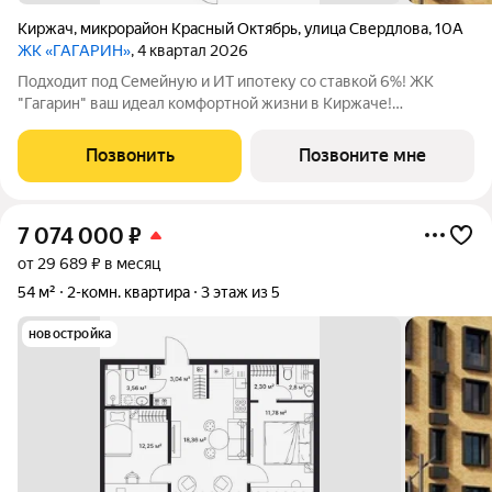
Киржач
,
микрорайон Красный Октябрь
,
улица Свердлова
,
10А
ЖК «ГАГАРИН»
, 4 квартал 2026
Подходит под Семейную и ИТ ипотеку со ставкой 6%! ЖК
"Гагарин" ваш идеал комфортной жизни в Киржаче!
Расположенный на центральной улице Свердлова 10А, ЖК
класса "Комфорт+" сочетает современные технологии,
Позвонить
Позвоните мне
продуманную инфраструктуру и уютную
7 074 000
₽
от 29 689 ₽ в месяц
54 м²
2-комн. квартира
3 этаж из 5
новостройка