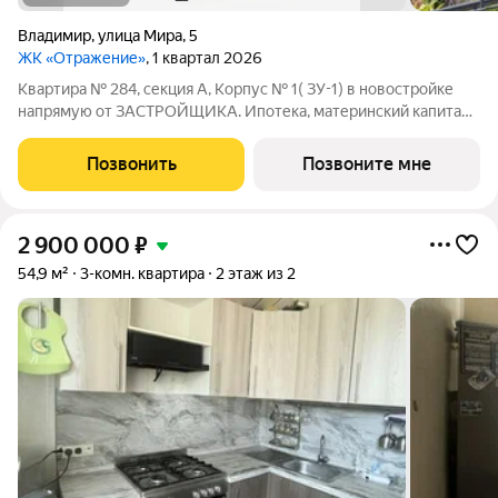
Владимир
,
улица Мира
,
5
ЖК «Отражение»
, 1 квартал 2026
Квартира № 284, секция А, Корпус № 1( ЗУ-1) в новостройке
напрямую от ЗАСТРОЙЩИКА. Ипотека, материнский капитал,
субсидии возможны г. Владимир, ул. Мира, д. 5 Отделка - Без
отделки. - - Жилой комплекс "Отражение" - это четыре 17-
Позвонить
Позвоните мне
этажных дома класса
2 900 000
₽
54,9 м²
3-комн. квартира
2 этаж из 2