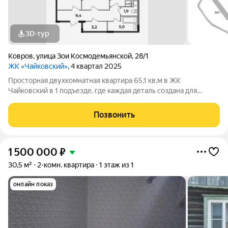
3D-тур
Ковров
,
улица Зои Космодемьянской
,
28/1
ЖК «Чайковский»
, 4 квартал 2025
Просторная двухкомнатная квартира 65,1 кв.м в ЖК
Чайковский в 1 подъезде, где каждая деталь создана для
вашего комфорта. В этой квартире: раздельный санузел:
ванная комната площадью 5 кв.м , а туалет 1,9ниша под шкаф-
Позвонить
купе в прихожей: вы сможете
1 500 000
₽
30,5 м²
2-комн. квартира
1 этаж из 1
онлайн показ