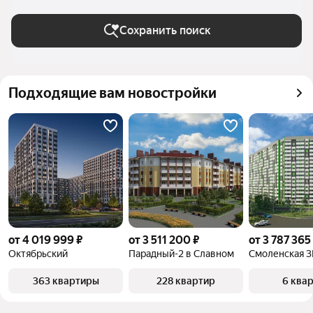
области
Сохранить поиск
Подходящие вам новостройки
от 4 019 999 ₽
от 3 511 200 ₽
от 3 787 365
Октябрьский
Парадный-2 в Славном
Смоленская 3
363 квартиры
228 квартир
6 ква