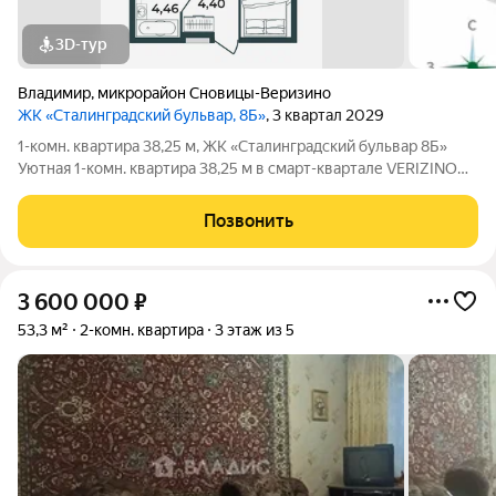
3D-тур
Владимир
,
микрорайон Сновицы-Веризино
ЖК «Сталинградский бульвар, 8Б»
, 3 квартал 2029
1-комн. квартира 38,25 м, ЖК «Сталинградский бульвар 8Б»
Уютная 1-комн. квартира 38,25 м в смарт-квартале VERIZINO
life. Отличный вариант для студентов или молодой семьи:
удобная планировка, современный дом и развитая
Позвонить
инфраструктура рядом. О
3 600 000
₽
53,3 м²
2-комн. квартира
3 этаж из 5