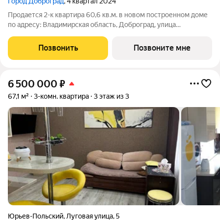
Город Доброград
, 4 квартал 2024
Продается 2-к квартира 60,6 кв.м. в новом построенном доме
по адресу: Владимирская область, Доброград, улица
Благополучия, д.1, корп. 2. В квартире предусмотрено
ИНДИВИДУАЛЬНОЕ ОТОПЛЕНИЕ двухконтурным газовым
Позвонить
Позвоните мне
котлом, что позволяет значительно
6 500 000
₽
67,1 м²
3-комн. квартира
3 этаж из 3
Юрьев-Польский
,
Луговая улица
,
5