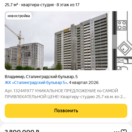
25,7 м²
квартира-студия
8 этаж из 17
новостройка
Владимир
,
Сталинградский бульвар
,
5
ЖК «Сталинградский бульвар 5»
, 4 квартал 2026
Арт. 132441977 УНИКАЛЬНОЕ ПРЕДЛОЖЕНИЕ по САМОЙ
ПРИВЛЕКАТЕЛЬНОЙ ЦЕНЕ! Квартиру-студию 25,7 кв.м. во 2
подъезде ЖК «Сталинградский бульвар 5» Правильной
геометрии пространство позволит удобно зoнирoвaть нa
Позвонить
жилую и обеденную зоны. Просторный санузел,