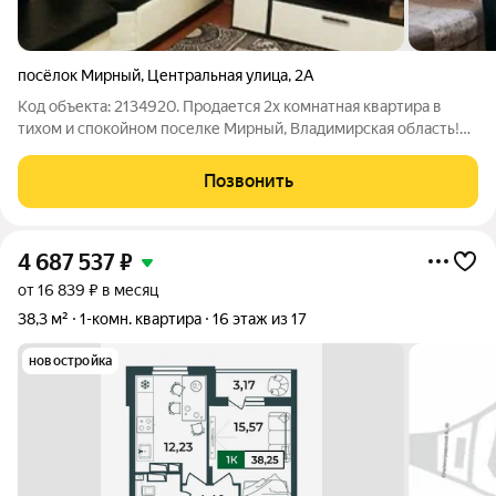
посёлок Мирный
,
Центральная улица
,
2А
Код объекта: 2134920. Продается 2х комнатная квартира в
тихом и спокойном поселке Мирный, Владимирская область!
Скромная квартира общей площадью 44 квм, комнаты
изолированные площадью 15 квм и 10 квм, комфортная кухня
Позвонить
7,5 квм, двойная застекленная
4 687 537
₽
от 16 839 ₽ в месяц
38,3 м²
1-комн. квартира
16 этаж из 17
новостройка