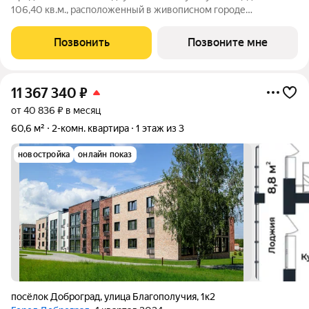
106,40 кв.м., расположенный в живописном городе
Доброграде по адресу: ул. Удачная, дом 22, корпус 6. ДОМ
СДАН! У таунхауса есть придомовой участок с террасой и
Позвонить
Позвоните мне
собственное парковочное место, отдельный
11 367 340
₽
от 40 836 ₽ в месяц
60,6 м²
2-комн. квартира
1 этаж из 3
новостройка
онлайн показ
посёлок Доброград
,
улица Благополучия
,
1к2