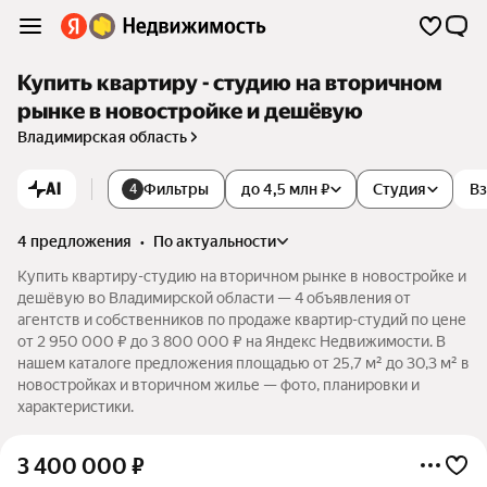
Купить квартиру - студию на вторичном
рынке в новостройке и дешёвую
Владимирская область
AI
Фильтры
до 4,5 млн ₽
Студия
Вз
4
4 предложения
•
по актуальности
Купить квартиру-студию на вторичном рынке в новостройке и
дешёвую во Владимирской области — 4 объявления от
агентств и собственников по продаже квартир-студий по цене
от 2 950 000 ₽ до 3 800 000 ₽ на Яндекс Недвижимости. В
нашем каталоге предложения площадью от 25,7 м² до 30,3 м² в
новостройках и вторичном жилье — фото, планировки и
характеристики.
3 400 000
₽