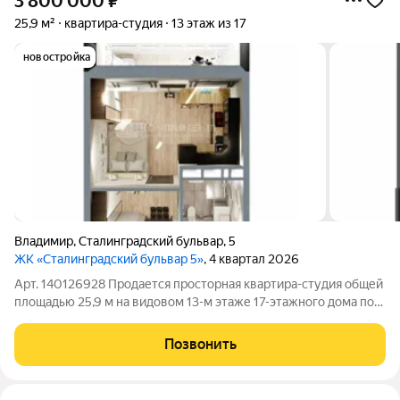
3 800 000
₽
25,9 м²
квартира-студия
13 этаж из 17
новостройка
Владимир
,
Сталинградский бульвар
,
5
ЖК «Сталинградский бульвар 5»
, 4 квартал 2026
Арт. 140126928 Продается просторная квартира-студия общей
площадью 25,9 м на видовом 13-м этаже 17-этажного дома по
адресу: ул. Сталинградский бульвар, д. 5. Почему эта студия
уникальна: 1. ДВА окна и Южная сторона (Солнце и Свет!): В
Позвонить
отличие от