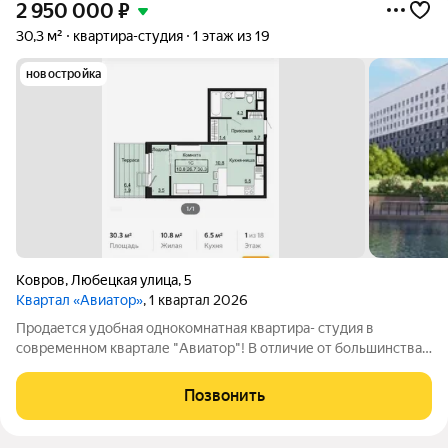
2 950 000
₽
30,3 м²
квартира-студия
1 этаж из 19
новостройка
Ковров
,
Любецкая улица
,
5
Квартал «Авиатор»
, 1 квартал 2026
Продается удобная однокомнатная квартира- студия в
современном квартале "Авиатор"! В отличие от большинства
представленных на рынке вариантов, где заходя в студию
сразу попадаешь в комнату, наша квартира имеет отдельную
Позвонить
изолированную прихожую, где