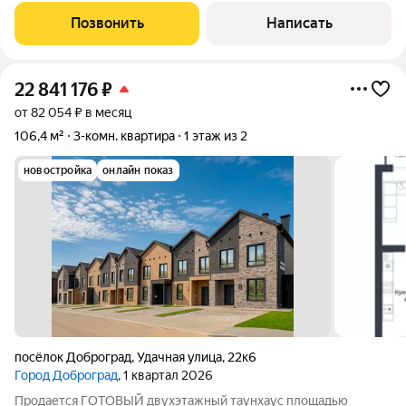
Большие изолированные комнаты 15,7 и 14,3 кв.м.. Один
Позвонить
Написать
взрослый собственник. Чистая
22 841 176
₽
от 82 054 ₽ в месяц
106,4 м²
3-комн. квартира
1 этаж из 2
новостройка
онлайн показ
посёлок Доброград
,
Удачная улица
,
22к6
Город Доброград
, 1 квартал 2026
Продается ГОТОВЫЙ двухэтажный таунхаус площадью