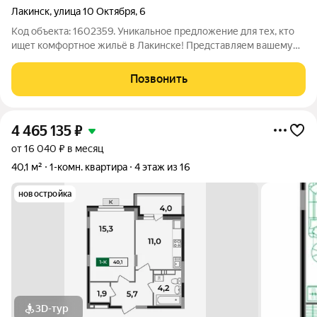
Лакинск
,
улица 10 Октября
,
6
Код объекта: 1602359. Уникальное предложение для тех, кто
ищет комфортное жильё в Лакинске! Представляем вашему
вниманию уютную однокомнатную квартиру по адресу: улица
10 Октября, 6. Квартира расположена на первом высоком
Позвонить
этаже пятиэтажного
4 465 135
₽
от 16 040 ₽ в месяц
40,1 м²
1-комн. квартира
4 этаж из 16
новостройка
3D-тур