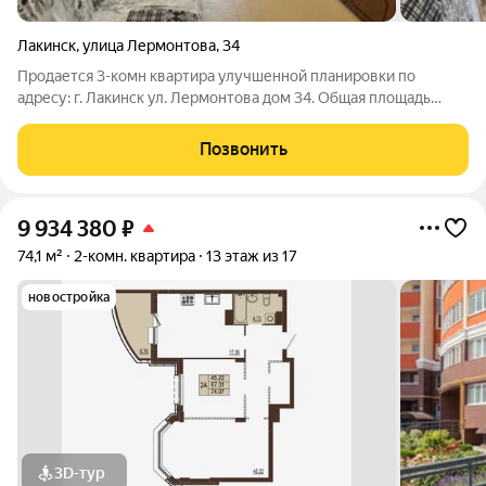
Лакинск
,
улица Лермонтова
,
34
Пpoдаетcя 3-комн квapтира улучшенной планировки по
адресу: г. Лакинск ул. Лермонтова дом 34. Общая площадь
составляет 66.2 кв. м, из которых 44 кв. м жилая площадь, 9 кв.
м кухня. Все комнаты изолированы, расположены на разные
Позвонить
стороны. Большая
9 934 380
₽
74,1 м²
2-комн. квартира
13 этаж из 17
новостройка
3D-тур