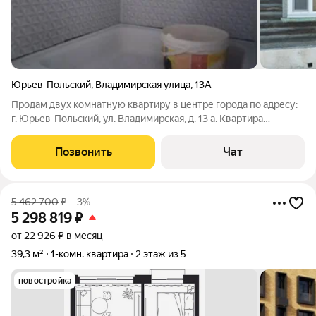
Юрьев-Польский
,
Владимирская улица
,
13А
Продам двух комнатную квартиру в центре города по адресу:
г. Юрьев-Польский, ул. Владимирская, д. 13 а. Квартира
находится в четырёх квартирном бревенчатым доме. Две
смежные комнаты , отопление, водоснабжение и канализация
Позвонить
Чат
центральные. Горячая вода
5 462 700
₽
–3%
5 298 819
₽
от 22 926 ₽ в месяц
39,3 м²
1-комн. квартира
2 этаж из 5
новостройка