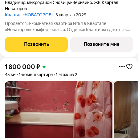
Владимир
,
микрорайон Сновицы-Веризино
,
ЖК Квартал
Новаторов
Квартал «НОВАТОРОВ»
, 3 квартал 2029
Продается 3-комнатная квартира №64 в Квартале
«Новаторов» комфорт-класса. Отделка: Квартиры сдаются в
предчистовой отделке: чистовая стяжка, гипсовая штукатурка
в комнатах и коридоре, электроразводка по квартире.
Позвонить
Позвоните мне
Обязательное остекление всех лоджий и
1 800 000
₽
45 м²
1-комн. квартира
1 этаж из 2