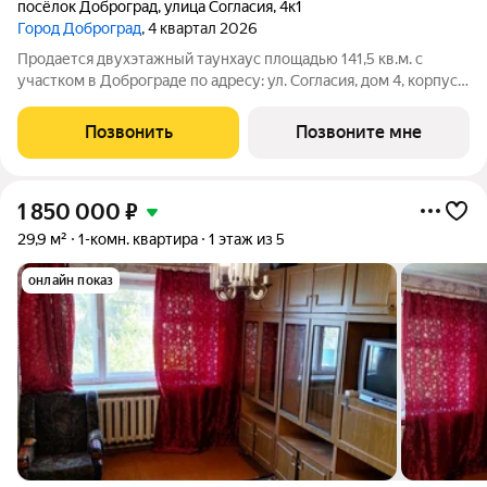
посёлок Доброград
,
улица Согласия
,
4к1
Город Доброград
, 4 квартал 2026
Продается двухэтажный таунхаус площадью 141,5 кв.м. с
участком в Доброграде по адресу: ул. Согласия, дом 4, корпус
1. Таунхаус строится из газобетонных блоков, на участке есть
собственное парковочное место. Предусмотрено
Позвонить
Позвоните мне
индивидуальное отопление
1 850 000
₽
29,9 м²
1-комн. квартира
1 этаж из 5
онлайн показ