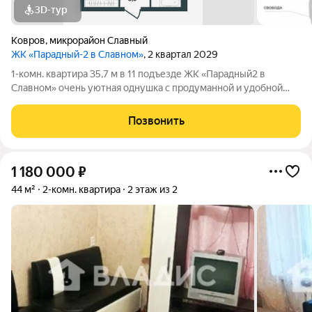
3D-тур
Ковров
,
микрорайон Славный
ЖК «Парадный-2 в Славном»
, 2 квартал 2029
1-комн. квартира 35,7 м в 11 подъезде ЖК «Парадный2 в
Славном» очень уютная однушка с продуманной и удобной
планировкой. Жилая комната площадью 16 м выглядит
просторной и комфортной, а кухня 8,7 м с выходом на лоджию
Позвонить
делает квартиру светлой и
1 180 000
₽
44 м²
2-комн. квартира
2 этаж из 2