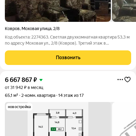
Ковров
,
Моховая улица
,
2/8
Код объекта: 2274363. Светлая двухкомнатная квартира 53,3 м
по адресу Моховая ул., 2/8 (Ковров). Третий этаж в
пятиэтажном доме, косметический ремонт и две лоджии
комфорт с первого дня и возможность быстро довести
Позвонить
интерьер до своих представлений.
6 667 867
₽
от 31 942 ₽ в месяц
65,1 м²
2-комн. квартира
14 этаж из 17
новостройка