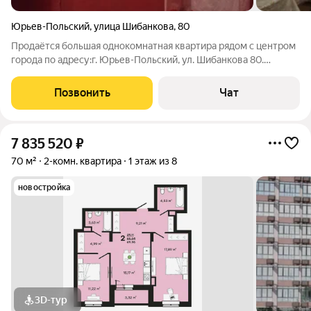
Юрьев-Польский
,
улица Шибанкова
,
80
Продаётся большая однокомнатная квартира рядом с центром
города по адресу:г. Юрьев-Польский, ул. Шибанкова 80.
Квартира находиться на первом этаже, двух этажного
кирпичного дома. Общая площадь 45м. кв. Большая комната
Позвонить
Чат
22м. кв,с гардеробной,
7 835 520
₽
70 м²
2-комн. квартира
1 этаж из 8
новостройка
3D-тур