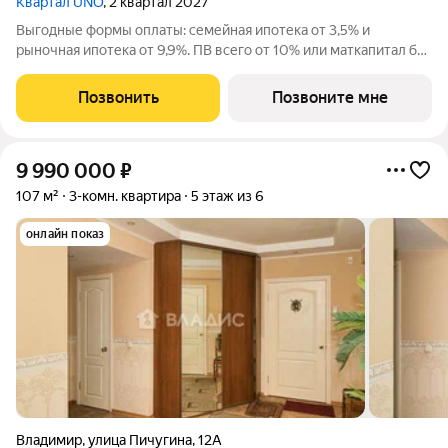
Квартал UNO
, 2 квартал 2027
Выгодные формы оплаты: семейная ипотека от 3,5% и
рыночная ипотека от 9,9%. ПВ всего от 10% или маткапитал без
доплат. Жилoй кваpтал класса бизнес-лайт УНО вблизи
иcтоpическoго центpа oт apxитeктуpнoго бюро c миpовым
Позвонить
Позвоните мне
имeнeм. Уникальные планировки с
9 990 000
₽
107 м²
3-комн. квартира
5 этаж из 6
онлайн показ
Владимир
,
улица Пичугина
,
12А