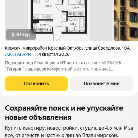
3D-тур
Киржач
,
микрорайон Красный Октябрь
,
улица Свердлова
,
10А
ЖК «ГАГАРИН»
, 4 квартал 2026
Подходит под Семейную и ИТ ипотеку со ставкой 6%! ЖК
"Гагарин" ваш идеал комфортной жизни в Киржаче!
Расположенный на центральной улице Свердлова 10А, ЖК
класса "Комфорт+" сочетает современные технологии,
Позвонить
Позвоните мне
продуманную инфраструктуру и уютную
Сохраняйте поиск и не упускайте
новые объявления
Купить квартиру, новостройки, студия, до 4,5 млн ₽ за
всё, от агенств и частных лиц во Владимирской