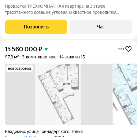
Продается ТРЕХКОМНАТНАЯ квартира на 3 этаже
трехэтажного дома, не угловая. В квартире проводился
капитальный ремонт заменена вся инженерия и коммуникация
(вода, электрика, отопление). Дом полностью утеплен и
Позвонить
Чат
сделана крыша. Отопление центральное,
15 560 000
₽
97,3 м²
3-комн. квартира
14 этаж из 15
новостройка
Владимир
,
улица Гренадерского Полка