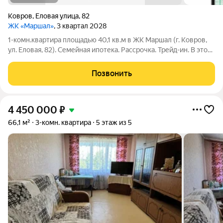
Ковров
,
Еловая улица
,
82
ЖК «Маршал»
, 3 квартал 2028
1-комн.квартира площадью 40,1 кв.м в ЖК Маршал (г. Ковров,
ул. Еловая, 82). Семейная ипотека. Рассрочка. Трейд-ин. В этой
квартире: совмещенный санузел прихожая с гардеробной 1,9
кв.м кухня с выходом на лоджию 4 кв.м окна квартиры выходят
Позвонить
на
4 450 000
₽
66,1 м²
3-комн. квартира
5 этаж из 5