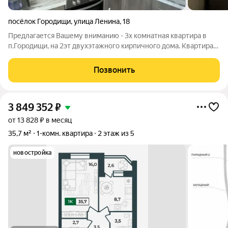
посёлок Городищи
,
улица Ленина
,
18
Предлагается Вашему вниманию - 3х комнатная квартира в
п.Городищи, на 2эт двухэтажного кирпичного дома. Квартира
угловая, но очень теплая, сухая и светлая. В квартире сделан
ремонт, но требуются незначительные доработки. Сан узел
Позвонить
совмещенный. В
3 849 352
₽
от 13 828 ₽ в месяц
35,7 м²
1-комн. квартира
2 этаж из 5
новостройка