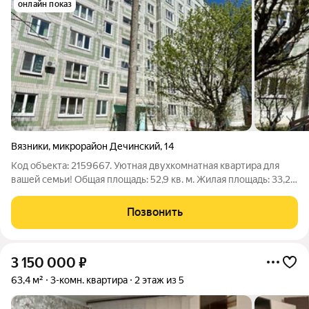
онлайн показ
Вязники
,
микрорайон Дечинский
,
14
Код объекта: 2159667. Уютная двухкомнатная квартира для
вашей семьи! Общая площадь: 52,9 кв. м. Жилая площадь: 33,2
кв. м. Площадь кухни: 8 кв. м. Высота потолков: 2,6 м. Две
изолированные комнаты, просторные и светлые, что
Позвонить
позволяет реализовать
3 150 000
₽
63,4 м²
3-комн. квартира
2 этаж из 5