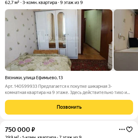
62,7 м²
3-комн. квартира
9 этаж из 9
Вязники
,
улица Ефимьево
,
13
Арт. 140599933 Предлагается к покупке шикарная 3-
комнатная квартира на 9 этаже. Здесь действительно тихо и
спокойно окна выходят в две стороны: одна часть квартиры
смотрит на уютный зеленый двор, другая на городской
Позвонить
пейзаж. Комнаты абсолютно
750 000
₽
29,9 м²
1-комн. квартира
7 этаж из 9