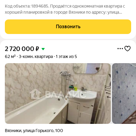
Код объекта: 1894685. Продаётся однокомнатная квартира с
хорошей планировкой в городе Вязники по адресу: улица
Металлистов, 16. Это идеальный выбор для тех, кто ищет
комфортное жильё по доступной цене. Квартира расположена
Позвонить
на 8 этаже 9-этажного
2 720 000
₽
62 м²
3-комн. квартира
1 этаж из 5
Вязники
,
улица Горького
,
100