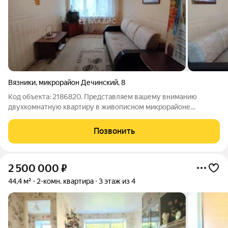
Вязники
,
микрорайон Дечинский
,
8
Код объекта: 2186820. Представляем вашему вниманию
двухкомнатную квартиру в живописном микрорайоне
Дечинский города Вязники! Квартира расположена на третьем
этаже пятиэтажного кирпичного дома 1975 года постройки.
Позвонить
Общая площадь составляет 42,4 кв. м,
2 500 000
₽
44,4 м²
2-комн. квартира
3 этаж из 4