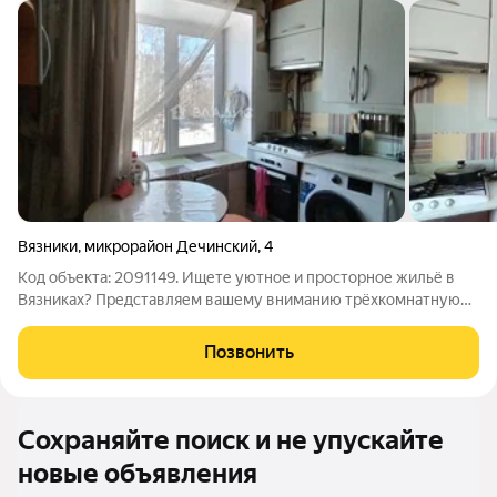
Вязники
,
микрорайон Дечинский
,
4
Код объекта: 2091149. Ищете уютное и просторное жильё в
Вязниках? Представляем вашему вниманию трёхкомнатную
квартиру в микрорайоне Дечинский по адресу: дом 4. Этот
объект идеально подойдёт как для семей с детьми, так и для
Позвонить
пар без детей,
Сохраняйте поиск и не упускайте
новые объявления