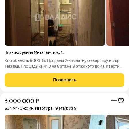
Вязники
,
улица Металлистов
,
12
Код объекта: 600935. Продаем 2-комнатную квартиру в мкр
Текмаш. Площадь кв 41,3 на 8 этаже 9 этажного дома. Квартира
с ремонтом, чисто и ухоженно, сделано все для себя. Новая
входная дверь, окна ПВХ, биметалические батареи , натяжной
Позвонить
потолок,
3 000 000
₽
63,1 м²
3-комн. квартира
9 этаж из 9