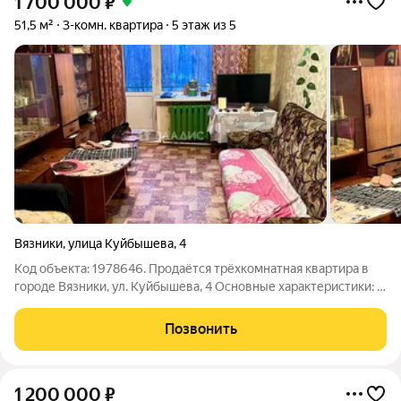
1 700 000
₽
51,5 м²
3-комн. квартира
5 этаж из 5
Вязники
,
улица Куйбышева
,
4
Код объекта: 1978646. Продаётся трёхкомнатная квартира в
городе Вязники, ул. Куйбышева, 4 Основные характеристики: -
Год постройки: 1978. - Материал постройки: кирпичный. - Этаж:
5 из 5. - Общая площадь: 51,5 кв. м. - Жилая площадь: 36 кв. м. -
Позвонить
1 200 000
₽