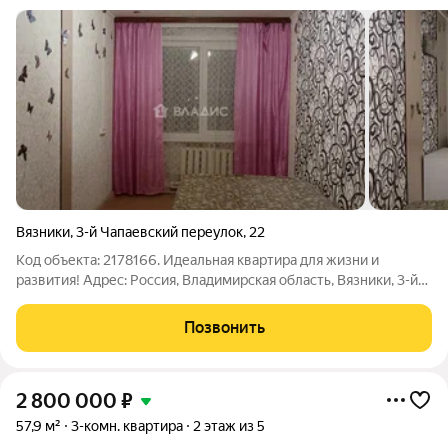
Вязники
,
3-й Чапаевский переулок
,
22
Код объекта: 2178166. Идеальная квартира для жизни и
развития! Адрес: Россия, Владимирская область, Вязники, 3-й
Чапаевский переулок, 22 Расположение: Эта уютная
трёхкомнатная квартира на пятом этаже пятиэтажного
Позвонить
панельного дома ждёт своих
2 800 000
₽
57,9 м²
3-комн. квартира
2 этаж из 5