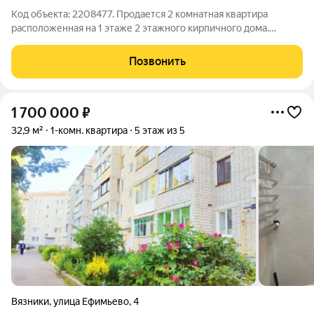
Код объекта: 2208477. Продается 2 комнатная квартира
расположенная на 1 этаже 2 этажного кирпичного дома.
Квартира не угловая, под ремонт , что позволяет сделать его
под себя и не переплачивать за чужой. В квартире
Позвонить
центральное отопление, вода, газ,
1 700 000
₽
32,9 м²
1-комн. квартира
5 этаж из 5
Вязники
,
улица Ефимьево
,
4