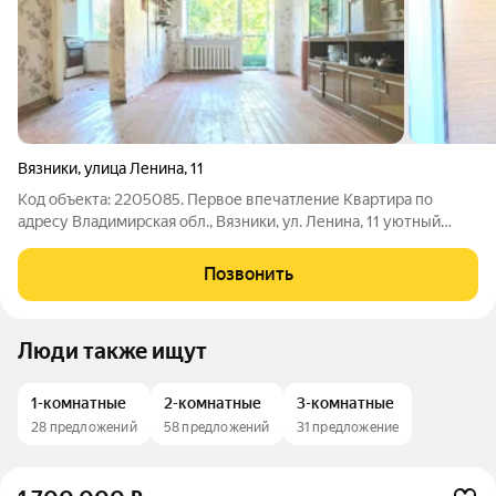
Вязники
,
улица Ленина
,
11
Код объекта: 2205085. Первое впечатление Квартира по
адресу Владимирская обл., Вязники, ул. Ленина, 11 уютный
городской вариант на 3 этаже кирпичного дома 1965 года. Две
светлые комнаты 16 и 14 м с окнами на улицу и во двор дарят
Позвонить
ощущение воздуха и
Люди также ищут
1-комнатные
2-комнатные
3-комнатные
28 предложений
58 предложений
31 предложение