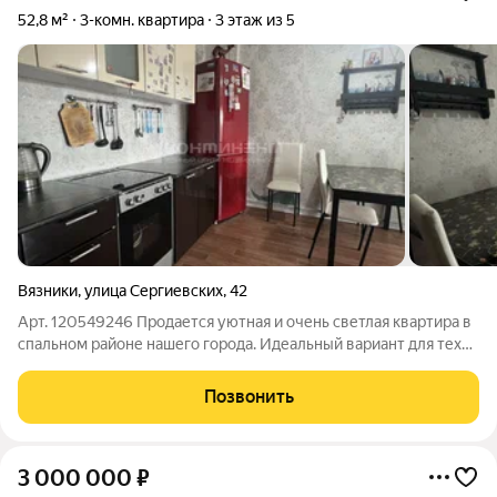
52,8 м²
3-комн. квартира
3 этаж из 5
Вязники
,
улица Сергиевских
,
42
Арт. 120549246 Продается уютная и очень светлая квартира в
спальном районе нашего города. Идеальный вариант для тех
кто ценит комфорт и уединение. Простор и свет :Комнаты
изолированные в светлых тонах и большая кухня -гостиная.
Позвонить
Солнечная сторона
3 000 000
₽