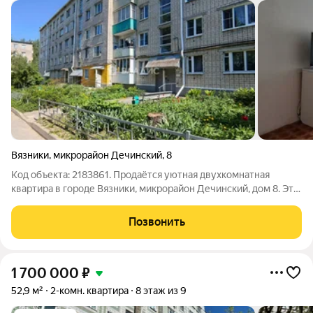
Вязники
,
микрорайон Дечинский
,
8
Код объекта: 2183861. Продаётся уютная двухкомнатная
квартира в городе Вязники, микрорайон Дечинский, дом 8. Это
идеальный выбор для тех, кто ценит комфорт и уют. Квартира
расположена на пятом этаже пятиэтажного кирпичного дома
Позвонить
1975 года постройки.
1 700 000
₽
52,9 м²
2-комн. квартира
8 этаж из 9