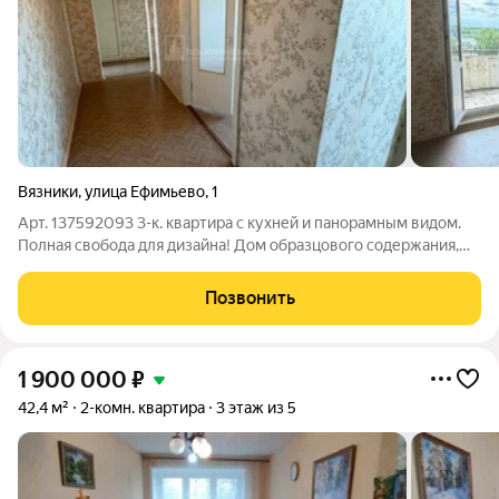
Вязники
,
улица Ефимьево
,
1
Арт. 137592093 3-к. квартира с кухней и панорамным видом.
Полная свобода для дизайна! Дом образцового содержания,
новый лифт, новый домофон! Мечтаете о пространстве, где
хочется дышать полной грудью? Эта квартира не просто
Позвонить
метры, это холст для вашей
1 900 000
₽
42,4 м²
2-комн. квартира
3 этаж из 5