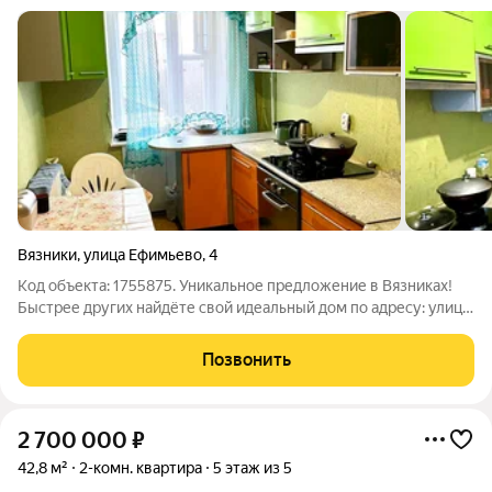
Вязники
,
улица Ефимьево
,
4
Код объекта: 1755875. Уникальное предложение в Вязниках!
Быстрее других найдёте свой идеальный дом по адресу: улица
Ефимьево, 4. Квартира с отличными планировкой и ценой не
оставит вас равнодушным. Продаётся двухкомнатная квартира
Позвонить
в кирпичном доме .
2 700 000
₽
42,8 м²
2-комн. квартира
5 этаж из 5