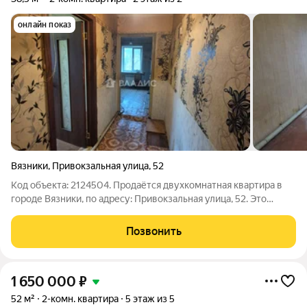
онлайн показ
Вязники
,
Привокзальная улица
,
52
Код объекта: 2124504. Продаётся двухкомнатная квартира в
городе Вязники, по адресу: Привокзальная улица, 52. Это
отличный вариант для тех, кто ищет комфортное жильё в
живописном районе. Квартира расположена на втором этаже
Позвонить
двухэтажного кирпичного
1 650 000
₽
52 м²
2-комн. квартира
5 этаж из 5