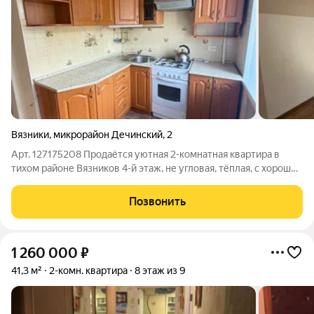
Вязники
,
микрорайон Дечинский
,
2
Арт. 127175208 Продаётся уютная 2-комнатная квартира в
тихом районе Вязников 4-й этаж, не угловая, тёплая, с хорошей
инфраструктурой Дом кирпичный, подъезд чистый, соседи
порядочные. Особенности квартиры:Общая площадь 44,5 м
Позвонить
(просторные
1 260 000
₽
41,3 м²
2-комн. квартира
8 этаж из 9