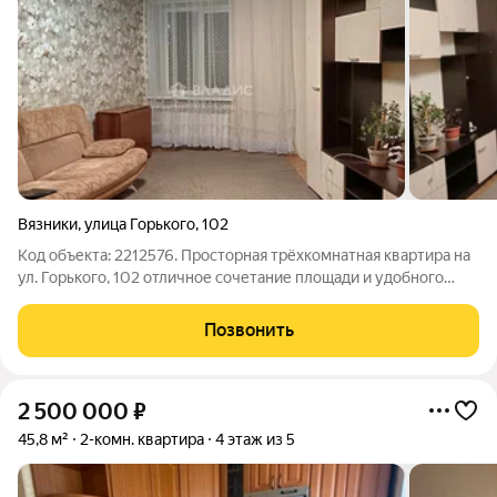
Вязники
,
улица Горького
,
102
Код объекта: 2212576. Просторная трёхкомнатная квартира на
ул. Горького, 102 отличное сочетание площади и удобного
расположения по привлекательной цене. Первое впечатление
Светлые изолированные комнаты общей площадью 63,4 м
Позвонить
дают ощущение простора и
2 500 000
₽
45,8 м²
2-комн. квартира
4 этаж из 5