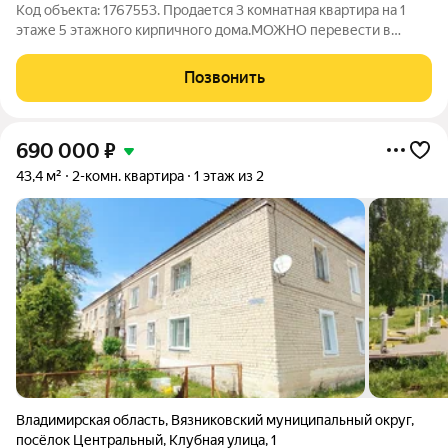
Код объекта: 1767553. Продается 3 комнатная квартира на 1
этаже 5 этажного кирпичного дома.МОЖНО перевести в
КОММЕРЧЕСКОе помещение и использовать под
коммерцию.Окна выходят на обе стороны дома поэтому
Позвонить
можно сделать отдельный вход.Удобный подъезд,
690 000
₽
43,4 м²
2-комн. квартира
1 этаж из 2
Владимирская область
,
Вязниковский муниципальный округ
,
посёлок Центральный
,
Клубная улица
,
1