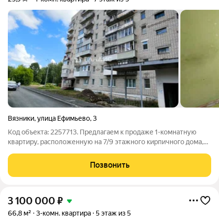
Вязники
,
улица Ефимьево
,
3
Код объекта: 2257713. Предлагаем к продаже 1-комнатную
квартиру, расположенную на 7/9 этажного кирпичного дома,
мкр. Ефимьво, д. 3, г. Вязники. Квартира светлая, теплая. С
балкона открывается красивый вид, его также можно
Позвонить
использовать как
3 100 000
₽
66,8 м²
3-комн. квартира
5 этаж из 5