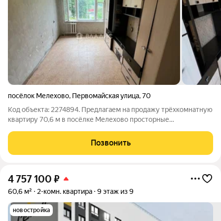
посёлок Мелехово
,
Первомайская улица
,
70
Код объекта: 2274894. Предлагаем на продажу трёхкомнатную
квартиру 70,6 м в посёлке Мелехово просторные
изолированные комнаты и удобный средний этаж делают её
комфортной и практичной в повседневной жизни. Адрес:
Позвонить
Первомайская, 70. Утреннее солнце
4 757 100
₽
60,6 м²
2-комн. квартира
9 этаж из 9
новостройка