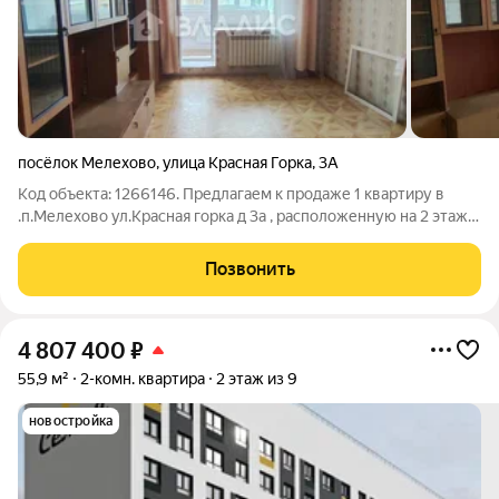
посёлок Мелехово
,
улица Красная Горка
,
3А
Код объекта: 1266146. Предлагаем к продаже 1 квартиру в
.п.Мелехово ул.Красная горка д 3а , расположенную на 2 этаже
3 этажного кирпичного дома, общей площадью 35.5 кв.м .
Квартира в хорошем, жилом состоянии с автономным
Позвонить
отоплением (газовый котел в
4 807 400
₽
55,9 м²
2-комн. квартира
2 этаж из 9
новостройка