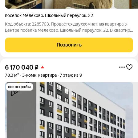
посёлок Мелехово
,
Школьный переулок
,
22
Код объекта: 2285763. Продаётся двухкомнатная квартира в
центре посёлка Мелехово, Школьный переулок, 22. В квартире
полностью сделан ремонт, что позволяет новым владельцам
сразу заселиться, мебель остается, балкон отделан и
Позвонить
застеклен. Развитая
6 170 040
₽
78,3 м²
3-комн. квартира
7 этаж из 9
новостройка