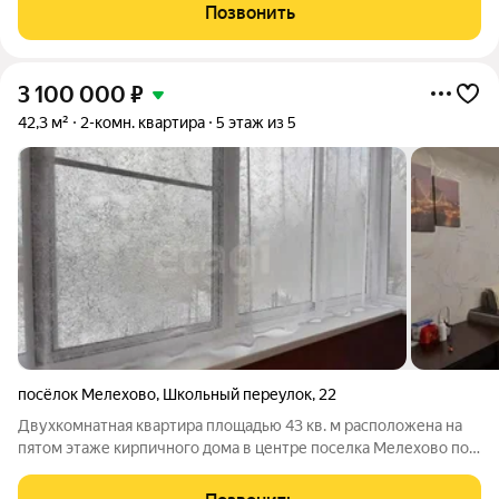
Позвонить
3 100 000
₽
42,3 м²
2-комн. квартира
5 этаж из 5
посёлок Мелехово
,
Школьный переулок
,
22
Двухкомнатная квартира площадью 43 кв. м расположена на
пятом этаже кирпичного дома в центре поселка Мелехово по
адресу ул. Школьный переулок, 22. Объект предлагается с
качественным современным ремонтом, готов к заселению.