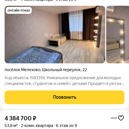
онлайн показ
посёлок Мелехово
,
Школьный переулок
,
22
Код объекта: 1583318. Уникальное предложение для молодых
специалистов, студентов и семей с детьми! Продаётся уютная
однокомнатная квартира в посёлке Мелехово Ковровского
района. Преимущества: Цена: выгодное предложение на
Позвонить
рынке недвижимости.
4 384 700
₽
53,8 м²
2-комн. квартира
6 этаж из 9