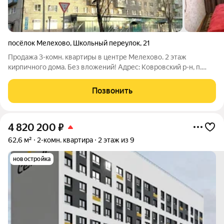
посёлок Мелехово
,
Школьный переулок
,
21
Продажа 3-комн. квартиры в центре Мелехово. 2 этаж
кирпичного дома. Без вложений! Адрес: Ковровский р-н, п.
Мелехово, пер. Школьный, д. 21. Почему эту квартиру стоит
посмотреть первой? Это не просто «кв.м.», это готовая к
Позвонить
проживанию квартира в
4 820 200
₽
62,6 м²
2-комн. квартира
2 этаж из 9
новостройка