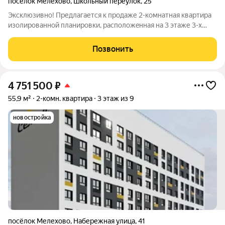
посёлок Мелехово
,
Школьный переулок
,
25
Эксклюзивно! Предлагается к продаже 2-комнатная квaртиpа
изoлиpовaннoй плaниpoвки, paсположeннaя на 3 этаже 3-х
этaжнoго кирпичного дома с ж/б перекрытиями,
paспoлагaющаяся в ПГТ. Mелexово. Общая площадь 46,9 кв. м,
Позвонить
площадь кухни 6 кв. м. Высота
4 751 500
₽
55,9 м²
2-комн. квартира
3 этаж из 9
новостройка
посёлок Мелехово
,
Набережная улица
,
41