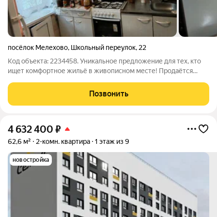
посёлок Мелехово
,
Школьный переулок
,
22
Код объекта: 2234458. Уникальное предложение для тех, кто
ищет комфортное жильё в живописном месте! Продаётся
двухкомнатная квартира в посёлке Мелехово, по адресу
Школьный переулок, 22. Квартира расположена на
Позвонить
комфортном третьем этаже пятиэтажного
4 632 400
₽
62,6 м²
2-комн. квартира
1 этаж из 9
новостройка