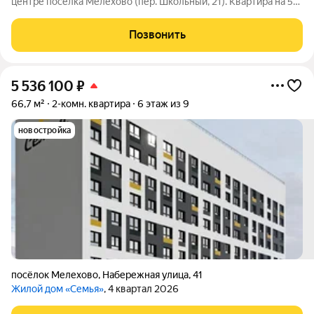
центре поселка Мелехово (пер. Школьный, 21). Квартира на 5-
м этаже кирпичной пятиэтажки: общая площадь 60,6 кв.м,
жилая 44,4 кв.м. Комнаты 16,6/11,0/8,5/8,3 кв.м, кухня 5,6 кв.м,
Позвонить
раздельный
5 536 100
₽
66,7 м²
2-комн. квартира
6 этаж из 9
новостройка
посёлок Мелехово
,
Набережная улица
,
41
Жилой дом «Семья»
, 4 квартал 2026