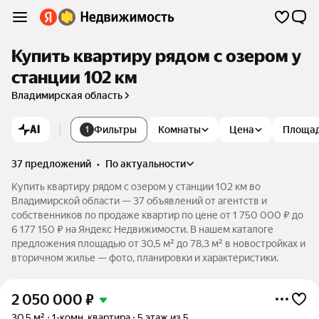
Купить квартиру рядом с озером у
станции 102 км
Владимирская область
AI
Фильтры
Комнаты
Цена
Площа
1
37 предложений
•
по актуальности
Купить квартиру рядом с озером у станции 102 км во
Владимирской области — 37 объявлений от агентств и
собственников по продаже квартир по цене от 1 750 000 ₽ до
6 177 150 ₽ на Яндекс Недвижимости. В нашем каталоге
предложения площадью от 30,5 м² до 78,3 м² в новостройках и
вторичном жилье — фото, планировки и характеристики.
2 050 000
₽
30,5 м²
1-комн. квартира
5 этаж из 5