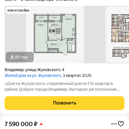
новостройка
3D-тур
Владимир
,
улица Жуковского
,
4
Жилой дом на ул. Жуковского
, 3 квартал 2025
«Дом на Жуковского» современный дом на 176 квартир в
районе Доброе города Владимир. Выгодное расположение
дома (до ближайшей остановки не более 3 минут пешком),
современный архитектурный стиль, продуманные планировки
Позвонить
далеко не все преимущества
7 590 000
₽