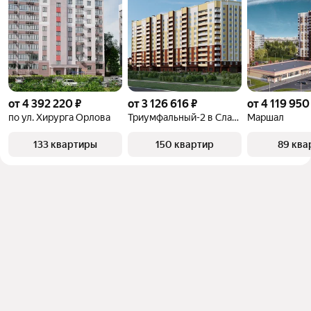
от 4 392 220 ₽
от 3 126 616 ₽
от 4 119 950
по ул. Хирурга Орлова
Триумфальный-2 в Славном
Маршал
133 квартиры
150 квартир
89 ква