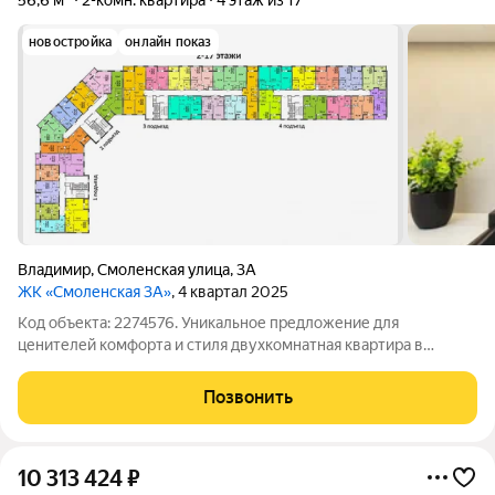
56,6 м²
2-комн. квартира
4 этаж из 17
новостройка
онлайн показ
Владимир
,
Смоленская улица
,
3А
ЖК «Смоленская 3А»
, 4 квартал 2025
Код объекта: 2274576. Уникальное предложение для
ценителей комфорта и стиля двухкомнатная квартира в
современном жилом комплексе на Смоленской улице в
городе Владимир. Квартира расположена на 4 этаже 17-
Позвонить
этажного кирпично-монолитного дома,
10 313 424
₽