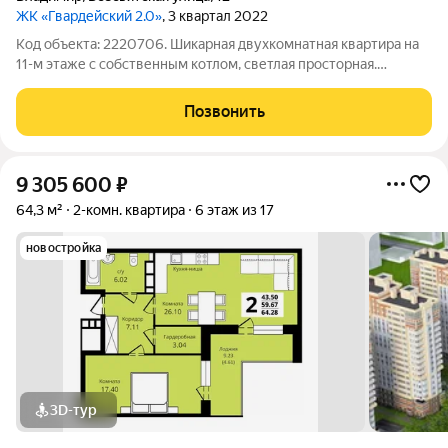
ЖК «Гвардейский 2.0»
, 3 квартал 2022
Код объекта: 2220706. Шикарная двухкомнатная квартира на
11-м этаже с собственным котлом, светлая просторная.
Всесвятская улица, 12: заходите и чувствуйте себя дома с
первых минут. Большие окна выходят на улицу утром здесь
Позвонить
мягкий дневной свет, а два
9 305 600
₽
64,3 м²
2-комн. квартира
6 этаж из 17
новостройка
3D-тур