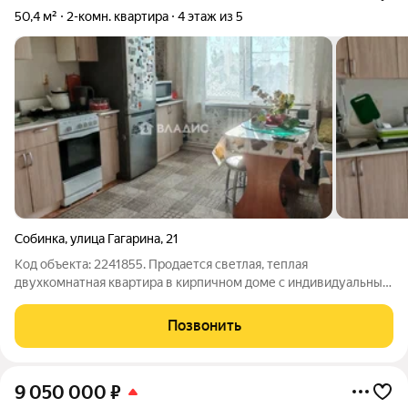
50,4 м²
2-комн. квартира
4 этаж из 5
Собинка
,
улица Гагарина
,
21
Код объекта: 2241855. Продается светлая, теплая
двухкомнатная квартира в кирпичном доме с индивидуальным
двухконтурным котлом, что обеспечивает низкие
коммунальные платежи. Квартира подходит под семейную
Позвонить
ипотеку 6%! Квартира не угловая,. Комнаты
9 050 000
₽