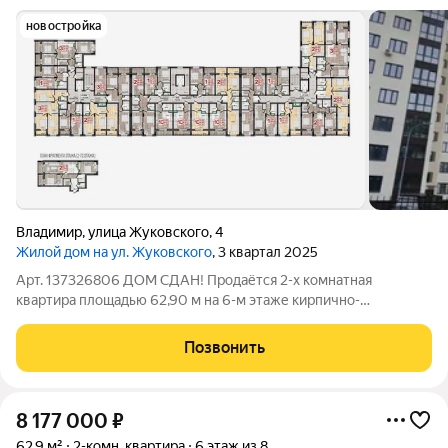
новостройка
Владимир
,
улица Жуковского
,
4
Жилой дом на ул. Жуковского
, 3 квартал 2025
Арт. 137326806 ДОМ СДАН! Продаётся 2-х комнатная
квартира площадью 62,90 м на 6-м этаже кирпично-
монолитного дома по адресу: ул.Жуковского, 4. В квартире
просторная кухня площадью 14,3 м, две комнаты 11,21 кв.м. и
Позвонить
17,82кв.м.. Год постройки 2025. В
8 177 000
₽
62,9 м²
2-комн. квартира
6 этаж из 8