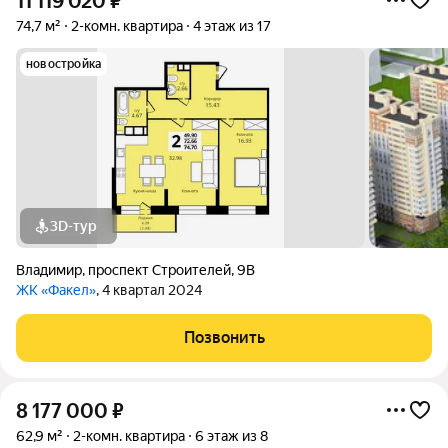
11 119 020
₽
74,7 м²
2-комн. квартира
4 этаж из 17
новостройка
3D-тур
Владимир
,
проспект Строителей
,
9В
ЖК «Факел»
, 4 квартал 2024
Позвонить
8 177 000
₽
62,9 м²
2-комн. квартира
6 этаж из 8