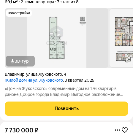
69,1 м²
2-комн. квартира
7 этаж из 8
новостройка
3D-тур
Владимир
,
улица Жуковского
,
4
Жилой дом на ул. Жуковского
, 3 квартал 2025
«Дом на Жуковского» современный дом на 176 квартир в
районе Доброе города Владимир. Выгодное расположение
дома (до ближайшей остановки не более 3 минут пешком),
современный архитектурный стиль, продуманные планировки
Позвонить
далеко не все преимущества
7 730 000
₽