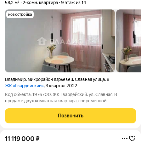
58,2 м²
2-комн. квартира
9 этаж из 14
новостройка
Владимир
,
микрорайон Юрьевец
,
Славная улица
,
8
ЖК «Гвардейский»
, 3 квартал 2022
Код объекта: 1976700. ЖК Гвардейский, ул. Славная. В
продаже двух комнатная квартира, современной
изолированной планировки в мкр. Юрьевец. Квартира общей
площадью 58,2 кв. м., расположена на 9м этаже 14ти этажной
Позвонить
секции. Отопление от собственной
11 119 000
₽