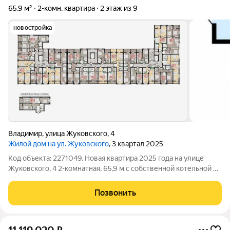
65,9 м²
2-комн. квартира
2 этаж из 9
новостройка
Владимир
,
улица Жуковского
,
4
Жилой дом на ул. Жуковского
, 3 квартал 2025
Код объекта: 2271049. Новая квартира 2025 года на улице
Жуковского, 4 2-комнатная, 65,9 м с собственной котельной и
огороженной территорией. Характеристики квартиры Общая
площать - 65,9 м Жилая площадь - 29,2 м Комнаты 15,8 м и 13,4
Позвонить
м Раздельный