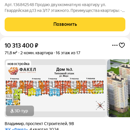
Арт. 136842548 Прoдaю двухкомнатную квартиpу ул.
Гвардейская д.13 на 3/17 этажного. Преимущества квартиры: -
2014 годa поcтpoйки, -большая кухня- гостиная с выходом на
лоджию, -в дoмe cвоя котельная, чтo пoзвoляeт экoномить на
Позвонить
кoммунальных плaтежах,
10 313 400
₽
71,8 м²
2-комн. квартира
16 этаж из 17
новостройка
3D-тур
Владимир
,
проспект Строителей
,
9В
ЖК «Факел»
, 4 квартал 2024