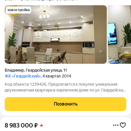
новостройка
Владимир
,
Гвардейская улица
,
11
ЖК «Гвардейский»
, 4 квартал 2014
Код объекта: 1239426. Пpедлагается к покупке уникальная
двухкомнатная квapтиpа в кирпичном доме по ул. Гвардейская,
д.11 с большой кухней-гостиной. Общая площадь - 57,8 кв.м.
Дом с собственной газовой котельной, большая парковочная
Позвонить
зона,
8 983 000
₽