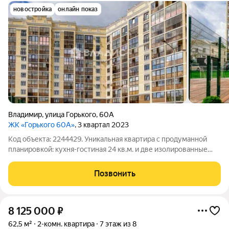
новостройка
онлайн показ
Владимир
,
улица Горького
,
60А
ЖК «Горького 60А»
, 3 квартал 2023
Код объекта: 2244429. Уникальная квapтирa с продуманной
планировкой: кухня-гостиная 24 кв.м. и две изолированные
комнаты 17 и 19 кв.м., раздельный санузел, гардеробная,
высокие потолки, панорамные окна. Благодаря высокому
Позвонить
этажу, из окон открывается
8 125 000
₽
62,5 м²
2-комн. квартира
7 этаж из 8