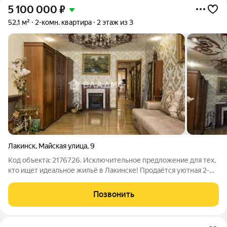
5 100 000
₽
52,1 м²
2-комн. квартира
2 этаж из 3
Лакинск
,
Майская улица
,
9
Код объекта: 2176726. Исключительное предложение для тех,
кто ищет идеальное жильё в Лакинске! Продаётся уютная 2-
комнатная квартира на Майской улице, 9. Квартира подходит
под семейную ипотеку со ставкой 6 % Расположена на втором
Позвонить
этаже трёхэтажного