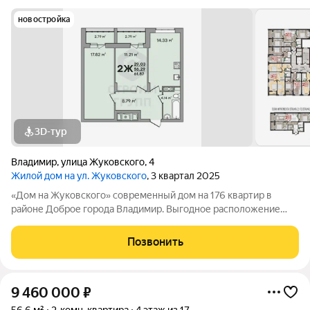
новостройка
3D-тур
Владимир
,
улица Жуковского
,
4
Жилой дом на ул. Жуковского
, 3 квартал 2025
«Дом на Жуковского» современный дом на 176 квартир в
районе Доброе города Владимир. Выгодное расположение
дома (до ближайшей остановки не более 3 минут пешком),
современный архитектурный стиль, продуманные планировки
Позвонить
далеко не все преимущества
9 460 000
₽