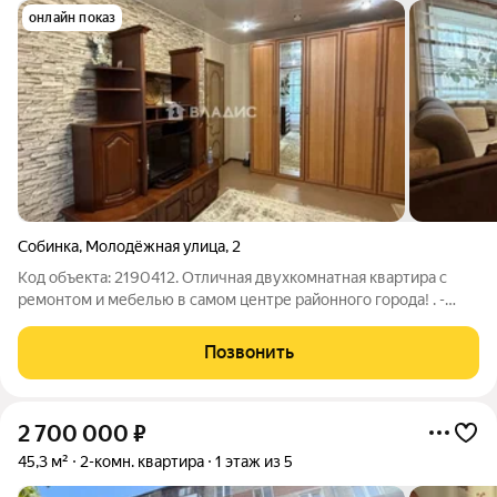
онлайн показ
Собинка
,
Молодёжная улица
,
2
Код объекта: 2190412. Отличная двухкомнатная квартира с
ремонтом и мебелью в самом центре районного города! . -
Продаётся уютная двухкомнатная квартира в Собинке,
расположенная по адресу: улица Молодёжная, 2. Это
Позвонить
идеальный выбор для тех, кто ценит
2 700 000
₽
45,3 м²
2-комн. квартира
1 этаж из 5