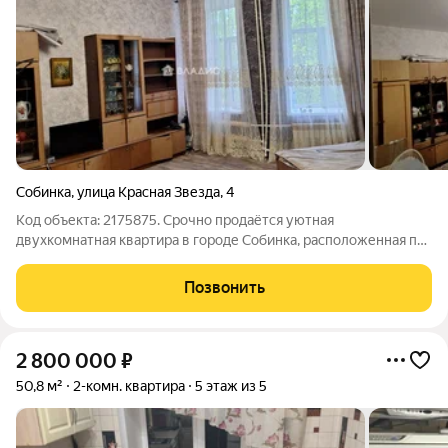
Собинка
,
улица Красная Звезда
,
4
Код объекта: 2175875. Срочно продаётся уютная
двухкомнатная квартира в городе Собинка, расположенная по
адресу: улица Красная Звезда, 4. Этот объект идеален для тех,
кто ищет комфортное жильё в спокойном районе. Рядом
Позвонить
красивые места - река Клязьма.
2 800 000
₽
50,8 м²
2-комн. квартира
5 этаж из 5