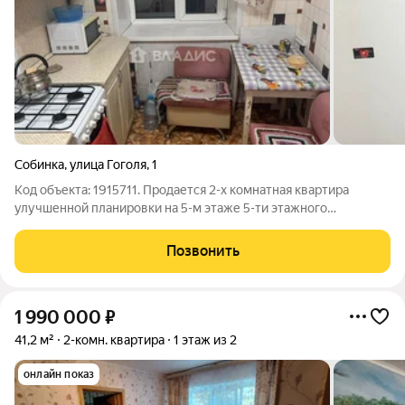
Собинка
,
улица Гоголя
,
1
Код объекта: 1915711. Продается 2-х комнатная квартира
улучшенной планировки на 5-м этаже 5-ти этажного
кирпичного дома в районе с отлично развитой
инфраструктурой. Просторная кухня, раздельный санузел,
Позвонить
комнаты изолированные, на разные стороны. В
1 990 000
₽
41,2 м²
2-комн. квартира
1 этаж из 2
онлайн показ