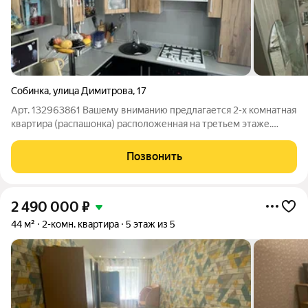
Собинка
,
улица Димитрова
,
17
Арт. 132963861 Вашему вниманию предлагается 2-х комнатная
квартира (распашонка) расположенная на третьем этаже.
Комнаты в квартире изолированные, сан. узел совмещенный.
Мебель ро договоренности, один взрослый собственник, вся
Позвонить
сумма в договоре,
2 490 000
₽
44 м²
2-комн. квартира
5 этаж из 5