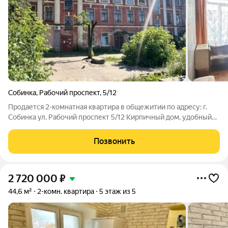
Собинка
,
Рабочий проспект
,
5/12
Продается 2-комнатная квартира в общежитии по адресу: г.
Собинка ул. Рабочий проспект 5/12 Кирпичный дом, удобный
средний этаж. Комнаты светлые, теплые, изолированные.
Общая площадь : 34 кв.м. Санузел совмещённый (на этаже,
Позвонить
чистый и ухоженный) Кухня
2 720 000
₽
44,6 м²
2-комн. квартира
5 этаж из 5