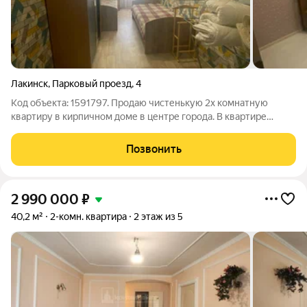
Лакинск
,
Парковый проезд
,
4
Код объекта: 1591797. Продаю чистенькую 2х комнатную
квартиру в кирпичном доме в центре города. В квартире
сделан ремонт, все окна пвх, официальная газовая колонка.
Комнаты изолированные на разные стороны, теплая, светлая
Позвонить
квартира, рядом парк, садик,
2 990 000
₽
40,2 м²
2-комн. квартира
2 этаж из 5