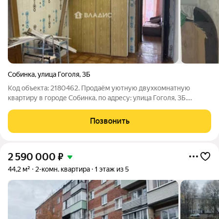
Собинка
,
улица Гоголя
,
3Б
Код объекта: 2180462. Продаём уютную двухкомнатную
квартиру в городе Собинка, по адресу: улица Гоголя, 3Б.
Квартира расположена на последнем этаже пятиэтажного
кирпичного дома 1960 года постройки. Общая площадь
Позвонить
квартиры 46,3 кв. м, жилая 29 кв. м,
2 590 000
₽
44,2 м²
2-комн. квартира
1 этаж из 5