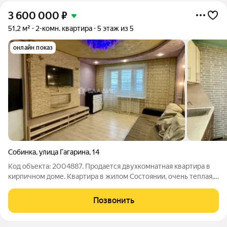
3 600 000
₽
51,2 м²
2-комн. квартира
5 этаж из 5
онлайн показ
Собинка
,
улица Гагарина
,
14
Код объекта: 2004887. Продается двухкомнатная квартира в
кирпичном доме. Квартира в жилом Состоянии, очень теплая,
светлая, комнаты на разные стороны, раздельный санузел,
просторная прихожая, уютная кухня, имеется кладовая
Позвонить
комната. Окна пвх,