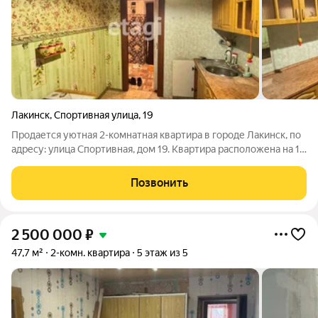
Лакинск
,
Спортивная улица
,
19
Продается уютная 2-комнатная квартира в городе Лакинск, по
адресу: улица Спортивная, дом 19. Квартира расположена на 1
этаже трехэтажного кирпичного дома и предлагает общую
площадь 38.5 кв. м. Дом признан Аварийным! Расположение
Позвонить
квартиры просто
2 500 000
₽
47,7 м²
2-комн. квартира
5 этаж из 5