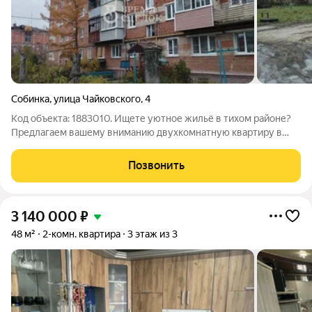
Собинка
,
улица Чайковского
,
4
Код объекта: 1883010. Ищете уютное жильё в тихом районе?
Предлагаем вашему вниманию двухкомнатную квартиру в
Собинке по адресу улица Чайковского, 4. Этот вариант
идеально подойдёт тем, кто ценит комфорт и удобство.
Позвонить
Квартира расположена на первом
3 140 000
₽
48 м²
2-комн. квартира
3 этаж из 3