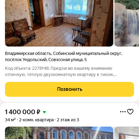
Владимирская область
,
Собинский муниципальный округ
,
посёлок Ундольский
,
Совхозная улица
,
5
Код объекта: 2278148. Предлагаю вашему вниманию
отличную, тёплую двухкомнатную квартиру в тихом,
экологически чистом районе города. Рядом лес, грибные и
ягодные места. Зимой - отличная возможность покататься на
Позвонить
лыжах в сосновом бору. Рядом с домом -
1 400 000
₽
34 м²
2-комн. квартира
2 этаж из 3