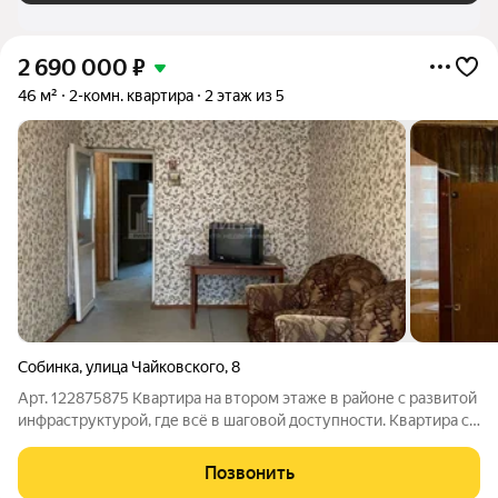
2 690 000
₽
46 м²
2-комн. квартира
2 этаж из 5
Собинка
,
улица Чайковского
,
8
Арт. 122875875 Квартира на втором этаже в районе с развитой
инфраструктурой, где всё в шаговой доступности. Квартира с
отличной планировкой, комнаты раздельные на разные
стороны, светлые, просторные, есть балкон, раздельный
Позвонить
санузел, большая