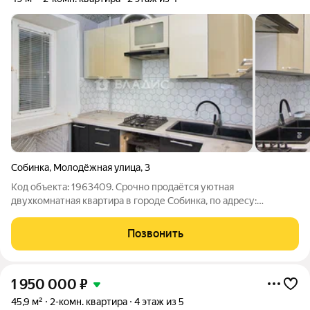
Собинка
,
Молодёжная улица
,
3
Код объекта: 1963409. Срочно продаётся уютная
двухкомнатная квартира в городе Собинка, по адресу:
Молодёжная улица, 3. Кирпичный дом 1964 года постройки
отличается своей надёжностью и долговечностью. Квартира
Позвонить
расположена на втором этаже
1 950 000
₽
45,9 м²
2-комн. квартира
4 этаж из 5