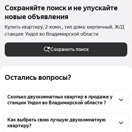
Сохраняйте поиск и не упускайте
новые объявления
Купить квартиру, 2-комн., тип дома: кирпичный, Ж/Д
станция: Ундол во Владимирской области
Сохранить поиск
Остались вопросы?
Сколько двухкомнатных квартир в продаже у
станции Ундол во Владимирской области ?
На Яндекс Недвижимости в продаже у станции 
Ундол во Владимирской области 29 двухкомнатных 
Как выбрать свою лучшую двухкомнатную
квартиру?
квартир, из них 29 объявлений от агентств