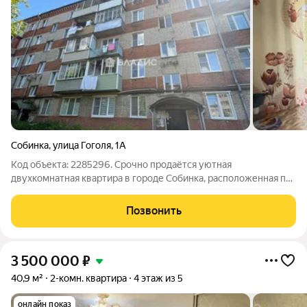
Собинка
,
улица Гоголя
,
1А
Код объекта: 2285296. Срочно продаётся уютная
двухкомнатная квартира в городе Собинка, расположенная по
адресу: улица Гоголя, д 1А. Это идеальный выбор для тех, кто
ищет комфортное жильё в спокойном районе. Квартира
Позвонить
находится на первом этаже
3 500 000
₽
40,9 м²
2-комн. квартира
4 этаж из 5
онлайн показ