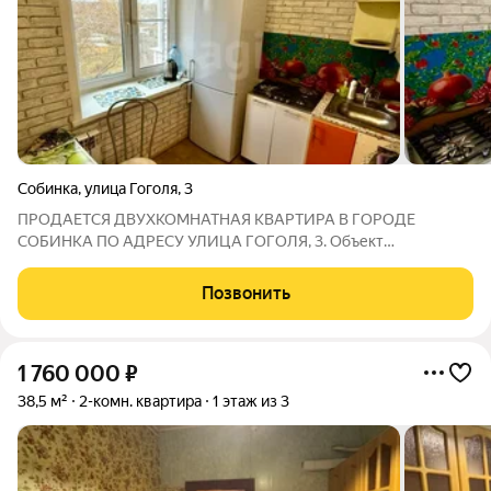
Собинка
,
улица Гоголя
,
3
ПРОДАЕТСЯ ДВУХКОМНАТНАЯ КВАРТИРА В ГОРОДЕ
СОБИНКА ПО АДРЕСУ УЛИЦА ГОГОЛЯ, 3. Объект
расположен на пятом этаже пятиэтажного кирпичного дома,
который содержится в хорошем техническом состоянии,
Позвонить
включая надежную кровлю. Квартира предлагает
продуманную
1 760 000
₽
38,5 м²
2-комн. квартира
1 этаж из 3