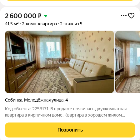
2 600 000
₽
41,5 м²
2-комн. квартира
2 этаж из 5
Собинка
,
Молодёжная улица
,
4
Код объекта: 2253171. В продаже появилась двухкомнатная
квартира в кирпичном доме. Квартира в хорошем жилом
состоянии, чистенькая, очень теплая, на солнечную сторону,
комнаты проходные, в спальне установлено окно пвх,
Позвонить
раздельный санузел,