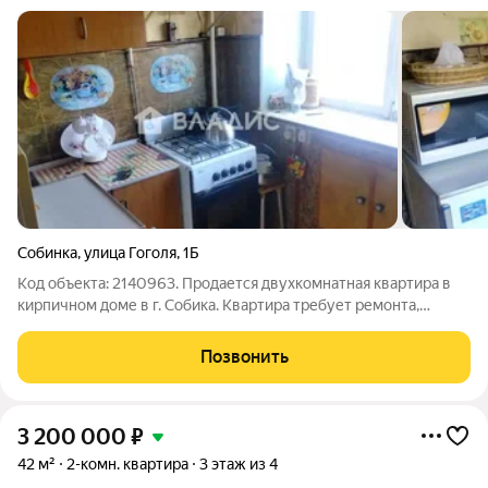
Собинка
,
улица Гоголя
,
1Б
Код объекта: 2140963. Продается двухкомнатная квартира в
кирпичном доме в г. Собика. Квартира требует ремонта,
санузел раздельный. Окна выходят на разные стороны. Около
дома наземная парковка, всегда есть место для вашего
Позвонить
автомобиля. В шаговой
3 200 000
₽
42 м²
2-комн. квартира
3 этаж из 4