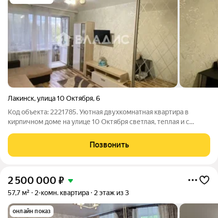
Лакинск
,
улица 10 Октября
,
6
Код объекта: 2221785. Уютная двухкомнатная квартира в
кирпичном доме на улице 10 Октября светлая, теплая и с
удобной планировкой: 4-й этаж из 5, окна выходят на улицу,
просторные комнаты и застеклённый балкон для утреннего
Позвонить
кофе. Внутри ощущение
2 500 000
₽
57,7 м²
2-комн. квартира
2 этаж из 3
онлайн показ