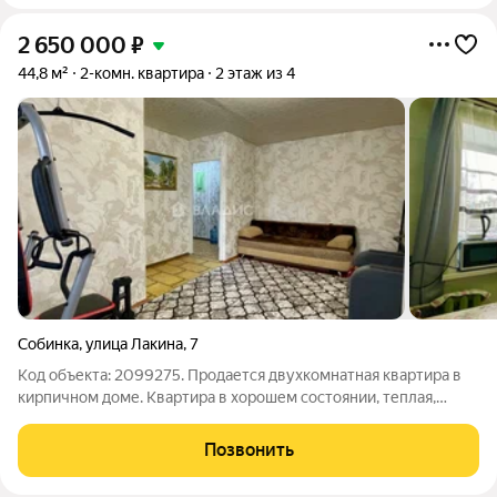
2 650 000
₽
44,8 м²
2-комн. квартира
2 этаж из 4
Собинка
,
улица Лакина
,
7
Код объекта: 2099275. Продается двухкомнатная квартира в
кирпичном доме. Квартира в хорошем состоянии, теплая,
светлая, комнаты на одну сторону, имеется кладовая, уютная
кухня, висит газовая колонка, окна пвх, застекленный балкон.
Позвонить
Хорошие соседи,