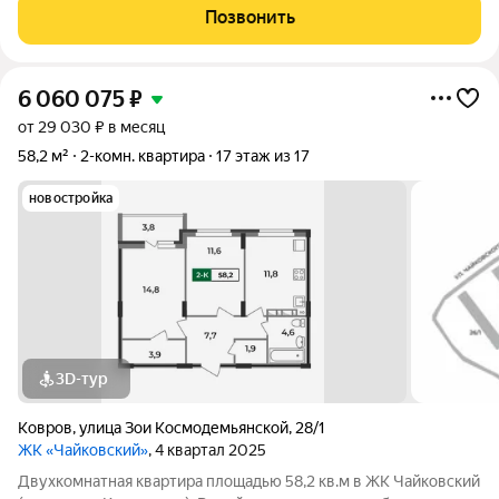
отличном состоянии и полностью готов к заселению.
Позвонить
Практичная планировка включает
6 060 075
₽
от 29 030 ₽ в месяц
58,2 м²
2-комн. квартира
17 этаж из 17
новостройка
3D-тур
Ковров
,
улица Зои Космодемьянской
,
28/1
ЖК «Чайковский»
, 4 квартал 2025
Двухкомнатная квартира площадью 58,2 кв.м в ЖК Чайковский