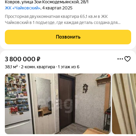
Ковров
,
улица Зои Космодемьянской
,
28/1
ЖК «Чайковский»
, 4 квартал 2025
Просторная двухкомнатная квартира 65,1 кв.м в ЖК
Чайковский в 1 подъезде, где каждая деталь создана для
вашего комфорта. В этой квартире: раздельный санузел:
ванная комната площадью 5 кв.м , а туалет 1,9ниша под шкаф-
Позвонить
купе в прихожей: вы сможете
3 800 000
₽
38,1 м²
2-комн. квартира
1 этаж из 6