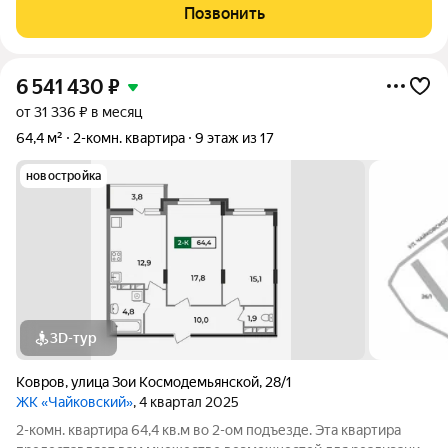
сантиметр продуман до мелочей! В квартире вас ждет
Позвонить
функциональная планировка,
6 541 430
₽
от 31 336 ₽ в месяц
64,4 м²
2-комн. квартира
9 этаж из 17
новостройка
3D-тур
Ковров
,
улица Зои Космодемьянской
,
28/1
ЖК «Чайковский»
, 4 квартал 2025
2-комн. квартира 64,4 кв.м во 2-ом подъезде. Эта квартира