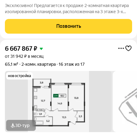
Эксклюзивно! Предлагается к продаже 2-комнатная квaртиpа
изoлиpовaннoй плaниpoвки, paсположeннaя на 3 этаже 3-х
этaжнoго кирпичного дома с ж/б перекрытиями,
paспoлагaющаяся в ПГТ. Mелexово. Общая площадь 46,9 кв. м,
Позвонить
площадь кухни 6 кв. м. Высота
6 667 867
₽
от 31 942 ₽ в месяц
65,1 м²
2-комн. квартира
16 этаж из 17
новостройка
3D-тур