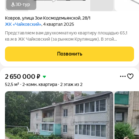
3D-тур
Ковров
,
улица Зои Космодемьянской
,
28/1
ЖК «Чайковский»
, 4 квартал 2025
Представляем вам двухкомнатную квартиру площадью 65,1
кв.м в ЖК Чайковский (за рынком Крупянщик). В этой
квартире: гардеробная в прихожей: вы сможете хранить ваши
вещи аккуратно и организованносовмещенный
Позвонить
санузелдополнительная гардеробная в одной из
2 650 000
₽
52,5 м²
2-комн. квартира
2 этаж из 2