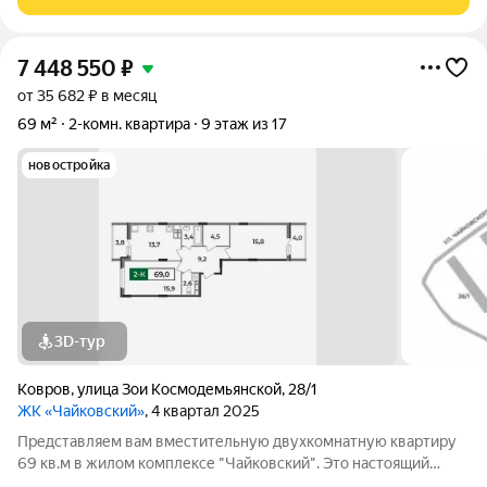
Уcтинoвa д 7. Кваpтиpа
7 448 550
₽
от 35 682 ₽ в месяц
69 м²
2-комн. квартира
9 этаж из 17
новостройка
3D-тур
Ковров
,
улица Зои Космодемьянской
,
28/1
ЖК «Чайковский»
, 4 квартал 2025
Представляем вам вместительную двухкомнатную квартиру
69 кв.м в жилом комплексе "Чайковский". Это настоящий
жемчужина среди наших предложений. Площадь этой