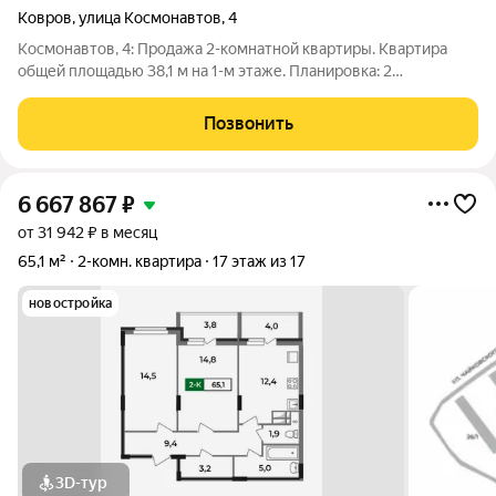
Ковров
,
улица Космонавтов
,
4
Космонавтов, 4: Продажа 2-комнатной квартиры. Квартира
общей площадью 38,1 м на 1-м этаже. Планировка: 2
изолированные комнаты, кухня (6 м), балкон (6 м). Ремонт:
Окна ПВХ, обновленные коммуникации и санузел. Статус: 1
Позвонить
взрослый собственник.
6 667 867
₽
от 31 942 ₽ в месяц
65,1 м²
2-комн. квартира
17 этаж из 17
новостройка
3D-тур