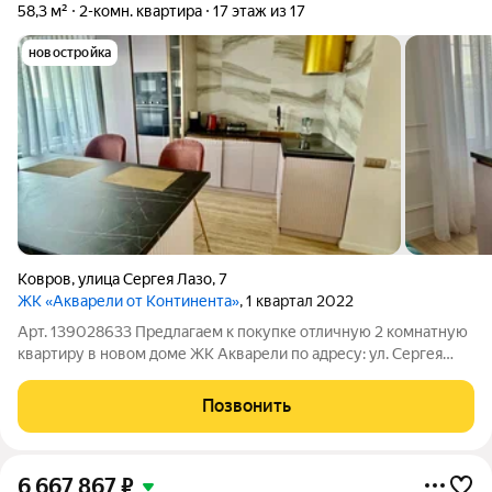
58,3 м²
2-комн. квартира
17 этаж из 17
новостройка
Ковров
,
улица Сергея Лазо
,
7
ЖК «Акварели от Континента»
, 1 квартал 2022
Арт. 139028633 Предлагаем к покупке отличную 2 комнатную
квартиру в новом доме ЖК Акварели по адресу: ул. Сергея
Лазо д.7. Квартира расположена на 17 этаже 17ти этажного
монолитного дома. Общая площадь 61.55 кв.м, кухня 13,43,
Позвонить
комнаты 19 и 12.5 кв.м.
6 667 867
₽