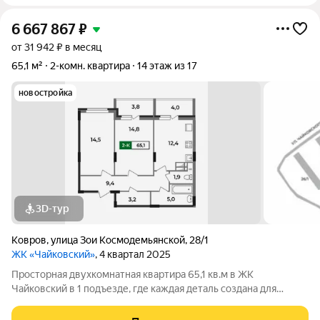
6 667 867
₽
от 31 942 ₽ в месяц
65,1 м²
2-комн. квартира
14 этаж из 17
новостройка
3D-тур
Ковров
,
улица Зои Космодемьянской
,
28/1
ЖК «Чайковский»
, 4 квартал 2025
Просторная двухкомнатная квартира 65,1 кв.м в ЖК
Чайковский в 1 подъезде, где каждая деталь создана для
вашего комфорта. В этой квартире: раздельный санузел:
ванная комната площадью 5 кв.м , а туалет 1,9ниша под шкаф-