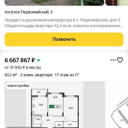
посёлок Первомайский
,
3
Продается двухкомнатная квартира в п. Первомайский, дом 3.
Общая площадь квартиры 42,2 кв.м., комнаты изолированные,
расположена на втором этаже, не угловая. Квартира требует
ремонта. Дом расположен в поселке с развитой
Позвонить
инфраструктурой: магазины, дом
6 667 867
₽
от 31 942 ₽ в месяц
65,1 м²
2-комн. квартира
17 этаж из 17
новостройка