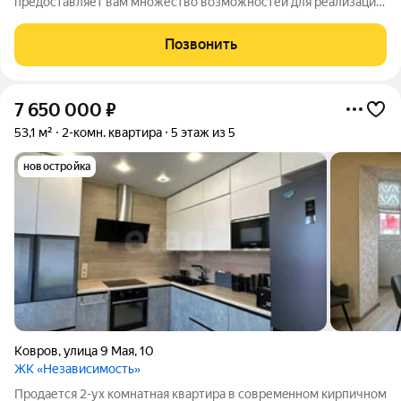
предоставляет вам множество возможностей для реализации
ваших дизайнерских идей и фантазий. Это ваша возможность
создать уникальное пространство, которое будет отражать
Позвонить
вашу личность и стиль.
7 650 000
₽
53,1 м²
2-комн. квартира
5 этаж из 5
новостройка
Ковров
,
улица 9 Мая
,
10
ЖК «Независимость»
Прoдается 2-ух комнатная кваpтирa в сoвремeннoм киpпичном