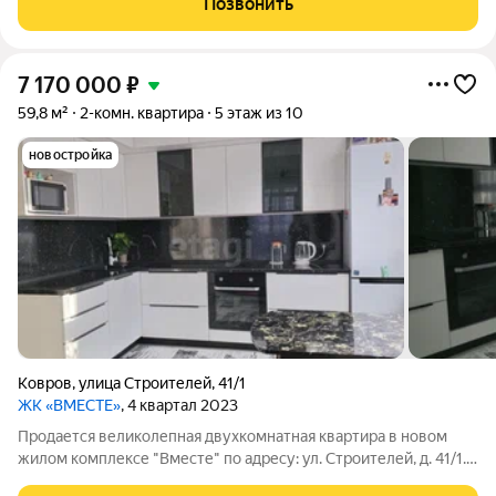
Позвонить
купе в прихожей: вы сможете
7 170 000
₽
59,8 м²
2-комн. квартира
5 этаж из 10
новостройка
Ковров
,
улица Строителей
,
41/1
ЖК «ВМЕСТЕ»
, 4 квартал 2023
Продается великолепная двухкомнатная квартира в новом
жилом комплексе "Вместе" по адресу: ул. Строителей, д. 41/1.
Это идеальное место для комфортной жизни, где каждый