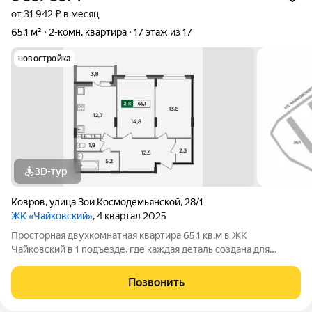
от 31 942 ₽ в месяц
65,1 м²
2-комн. квартира
17 этаж из 17
новостройка
3D-тур
Ковров
,
улица Зои Космодемьянской
,
28/1
ЖК «Чайковский»
, 4 квартал 2025
Просторная двухкомнатная квартира 65,1 кв.м в ЖК
Чайковский в 1 подъезде, где каждая деталь создана для
вашего комфорта. В этой квартире: раздельный санузел:
ванная комната площадью 5 кв.м , а туалет 1,9ниша под шкаф-
Позвонить
купе в прихожей: вы сможете