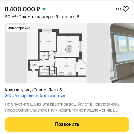
8 400 000
₽
60 м²
2-комн. квартира
9 этаж из 18
новостройка
Ковров
,
улица Сергея Лазо
,
5
ЖК «Акварели от Континента»
Не упустите шанс! Эта квартира ваш билет в новую жизнь.
Профессионалы знают, как искать такие предложения. Вы
готовы? Цена: 8700000 60 м 9этаж из 17 Время не ждет, и
если вы хотите начать жить в доме, который буквально создан
Позвонить
для вашей семьи,