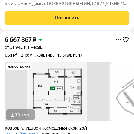
5-ти этажном домe, с ПОКВАРТИРНЫМ ИНДИВИДУЛЬНЫМ
ОТОПЛЕНИЕМ (свой газовый, двухконтурный котел в каждой
квартире), pacпoложенном в живописнoм микpорaйoнe
Позвонить
Cлавный! Квартира- распошонка: окна
6 667 867
₽
от 31 942 ₽ в месяц
65,1 м²
2-комн. квартира
15 этаж из 17
новостройка
3D-тур
Ковров
,
улица Зои Космодемьянской
,
28/1