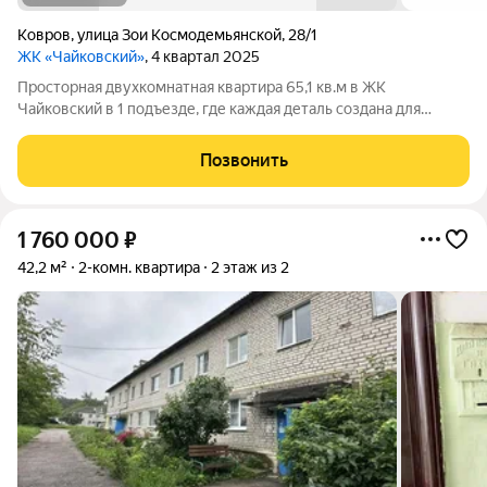
Ковров
,
улица Зои Космодемьянской
,
28/1
ЖК «Чайковский»
, 4 квартал 2025
Просторная двухкомнатная квартира 65,1 кв.м в ЖК
Чайковский в 1 подъезде, где каждая деталь создана для
вашего комфорта. В этой квартире: раздельный санузел:
ванная комната площадью 5 кв.м , а туалет 1,9ниша под шкаф-
Позвонить
купе в прихожей: вы сможете
1 760 000
₽
42,2 м²
2-комн. квартира
2 этаж из 2