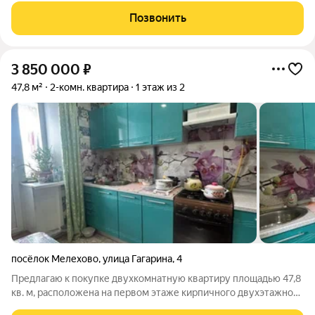
квартиры впечатляет и создает ощущение простора и
Позвонить
свободы. Раздельный санузел обеспечивает
3 850 000
₽
47,8 м²
2-комн. квартира
1 этаж из 2
посёлок Мелехово
,
улица Гагарина
,
4
Предлагаю к покупке двухкомнатную квартиру площадью 47,8
кв. м, расположена на первом этаже кирпичного двухэтажного
дома на улице Гагарина в Мелехово. Объект находится в