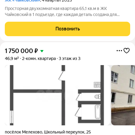
ЖК «Чайковский»
, 4 квартал 2025
Просторная двухкомнатная квартира 65,1 кв.м в ЖК
Чайковский в 1 подъезде, где каждая деталь создана для
вашего комфорта. В этой квартире: раздельный санузел:
ванная комната площадью 5 кв.м , а туалет 1,9ниша под шкаф-
Позвонить
купе в прихожей: вы сможете
1 750 000
₽
46,9 м²
2-комн. квартира
3 этаж из 3
посёлок Мелехово
,
Школьный переулок
,
25