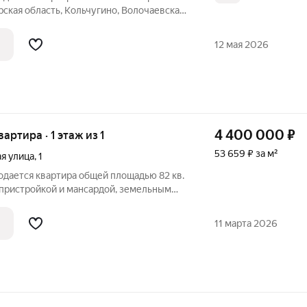
ская область, Кольчугино, Волочаевская
я площадь: 151.00 м2
Площадь кухни: 16.90 м2 Площадь комнат: 16,5-11,8-36,4-14,4 м2
12 мая 2026
4 400 000
₽
вартира · 1 этаж из 1
53 659 ₽ за м²
я улица
,
1
одается квартира общей площадью 82 кв.
 пристройкой и мансардой, земельным
ражом для парковки автомобиля. Квартира
в 1-этажном кирпичном доме на 4
11 марта 2026