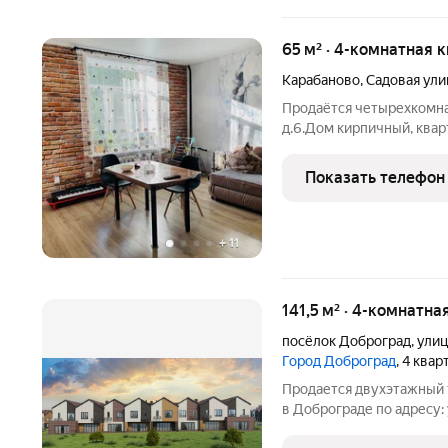
65 м² · 4-комнатная 
Карабаново
,
Садовая ули
Продаётся четырехкомнат
д.6.Дом кирпичный, квар
стороны. Квартира после
Просторная кухня-гостин
Показать телефон
+
11
141,5 м² · 4-комнатна
посёлок Доброград
,
улиц
Город Доброград
, 4 ква
Продается двухэтажный т
в Доброграде по адресу: у
строится из газобетонны