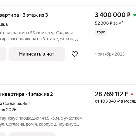
3 400 000
₽
квартира · 3 этаж из 3
52 308 ₽ за м²
ца
,
6
торг
ная квартира 65 кв.м по ул.Садовая
тира расположена на 3 этаже, окна на две
 капитального ремонта.Делали для себя.
ая,три комнаты,с/у
Написать в чат
1 октября 2025
28 769 112
₽
я квартира · 1 этаж из 2
от 103 349 ₽ в меся
а Согласия
,
4к2
ртал 2026
аунхаус площадью 141,5 кв.м. с участком
л. Согласия, дом 4, корпус 2. Таунхаус
х блоков, на участке есть собственное