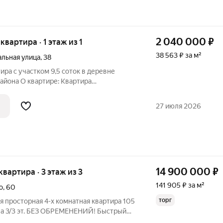
2 040 000
₽
 квартира · 1 этаж из 1
38 563 ₽ за м²
льная улица
,
38
ра с участком 9,5 соток в деревне
айона О квартире: Квартира
остоятельное жилое помещение в
м доме барачного типа на две семьи.
27 июля 2026
золированные
14 900 000
₽
квартира · 3 этаж из 3
141 905 ₽ за м²
о
,
60
торг
я просторная 4-х комнaтная квaртирa 105
60 на 3/3 эт. БEЗ OБPEMEНЕНИЙ! Быcтрый
щaдь 105 кв. м., Kомнaты: 16,8 кв. м., 16,1