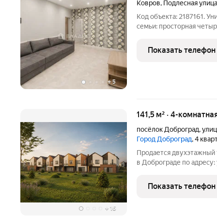
Ковров
,
Подлесная улиц
Код объекта: 2187161. У
семьи: просторная четы
районе Коврова! Продаё
общей площадью 84,9 кв.
Показать телефон
расположена на
+
5
141,5 м² · 4-комнатна
посёлок Доброград
,
улиц
Город Доброград
, 4 ква
Продается двухэтажный т
в Доброграде по адресу: у
строится из газобетонны
парковочное место. Пре
Показать телефон
+
16