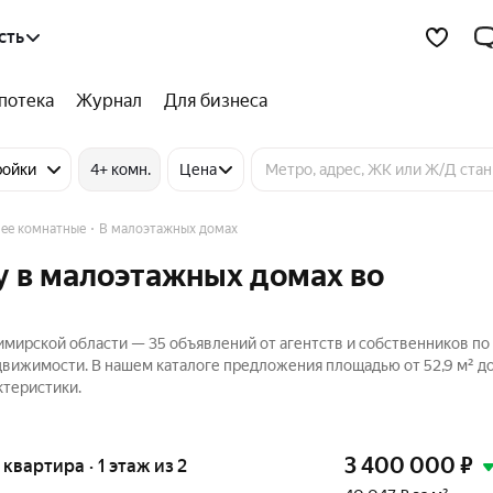
сть
потека
Журнал
Для бизнеса
ройки
4+ комн.
Цена
лее комнатные
В малоэтажных домах
у в малоэтажных домах во
мирской области — 35 объявлений от агентств и собственников п
едвижимости. В нашем каталоге предложения площадью от 52,9 м² до
ктеристики.
3 400 000
₽
 квартира · 1 этаж из 2