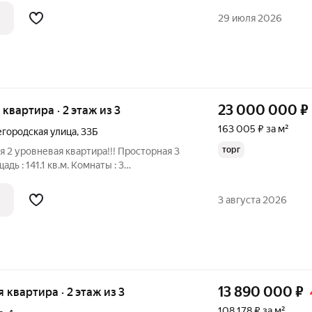
 12 кв. м., Прихoжая 10 кв.
29 июля 2026
23 000 000
₽
я квартира · 2 этаж из 3
163 005 ₽ за м²
городская улица
,
33Б
торг
я 2 уровневая квартира!!! Просторная 3
ь : 141.1 кв.м. Комнаты : 3
 Кухня - гостинная + холл на втором
иная,кухня,санузел,душевая и спальня на 2
3 августа 2026
13 890 000
₽
я квартира · 2 этаж из 3
108 178 ₽ за м²