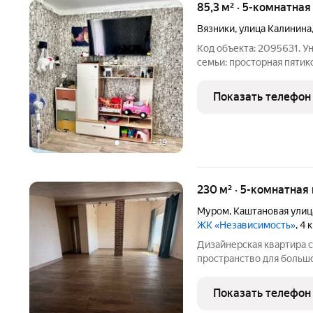
85,3 м² · 5-комнатная
Вязники
,
улица Калинина
Код объекта: 2095631. 
семьи: просторная пяти
города Вязники, по адрес
общей площадью 85,3 кв.
Показать телефон
трёхэтажного
+
19
230 м² · 5-комнатная
Муром
,
Каштановая улиц
ЖК «Независимость»
, 4
Дизайнерская квартира с ман
пространство для больш
тихом районе, где будет
отличный выбор: более 2
Показать телефон
качественный ремонт