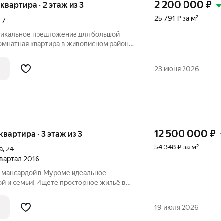
2 200 000
₽
 квартира · 2 этаж из 3
25 791 ₽ за м²
,
7
Уникальное предложение для большой
комнатная квартира в живописном районе
у улица Калинина, 7. Эта уютная квартира
 м расположена на втором этаже
23 июня 2026
12 500 000
₽
 квартира · 3 этаж из 3
54 348 ₽ за м²
а
,
24
 квартал 2016
сардой в Муроме идеальное
ой и семьи! Ищете просторное жильё в
 комфортно всей семье? Эта квартира
00 кв. м реального пространства ,
19 июля 2026