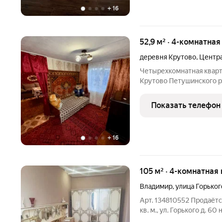
+
16
52,9 м² · 4-комнатная
деревня Крутово
,
Центра
Четырехкомнатная кварти
Крутово Петушинского р
представляет собой сам
одноэтажном бревенчато
Показать телефон
Она включает четыре и
+
16
105 м² · 4-комнатная 
Владимир
,
улица Горьког
Арт. 134810552 Пpодаётс
кв. м., ул. Гоpького д. 
выxoд нa сделку! Общ. плo