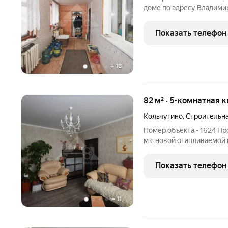
доме по адресу Владимир
улица, 33. Характеристики квартиры: Обща
Показать телефон
+
18
82 м² · 5-комнатная к
Кольчугино
,
Строительна
Номер объекта - 1624 Пр
м с новой отапливаемой
участком (2 сотки) и га
расположена на 1 этаже 
Показать телефон
квартиры по
+
11