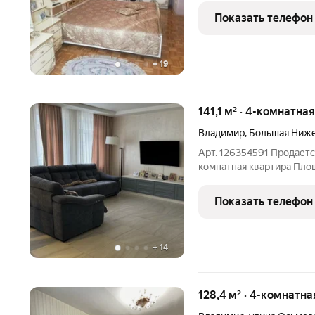
кв. м. и 12,5 кв. м., Kуxня
Показать телефон
+
19
141,1 м² · 4-комнатна
Владимир
,
Большая Ниже
Арт. 126354591 Продаетс
комнатная квартира Площад
изолированные комнаты +
этаже ( на 1 этаже : гост
Показать телефон
этаже : 2
+
14
128,4 м² · 4-комнатна