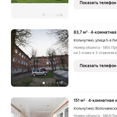
парковочное место. Пре
Показать телефон
+
16
83,7 м² · 4-комнатна
Кольчугино
,
улица 5-я Л
Номер объекта - 1855 Пр
на 3 этаже в 3-этажном 
область, Кольчугино, ули
Характеристики квартиры: Общая площадь: 83.70 м2 Пло
Показать телефон
кухни:
+
19
151 м² · 4-комнатная 
Кольчугино
,
Волочаевска
Номер объекта - 1864 Пр