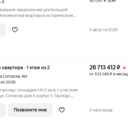
40 047 ₽ за м²
а
,
6
никальное предложение для большой
рёхкомнатная квартира в историческом
тся уютная четырёхкомнатная квартира
 м на Подлесной улице, 6. Квартира
5 августа 2026
28 713 412
₽
я квартира · 1 этаж из 2
от 103 149 ₽ в месяц
а Согласия
,
4к1
ртал 2026
аунхаус площадью 141,5 кв.м. с участком
л. Согласия, дом 4, корпус 1. Таунхаус
х блоков, на участке есть собственное
дусмотрено индивидуальное отопление
Позвоните мне
3 часа назад