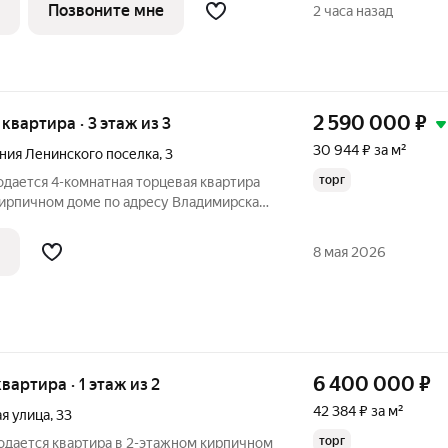
дусмотрено индивидуальное отопление
Позвоните мне
2 часа назад
2 590 000
₽
я квартира · 3 этаж из 3
30 944 ₽ за м²
иния Ленинского поселка
,
3
торг
одается 4-комнатная торцевая квартира
кирпичном доме по адресу Владимирская
ца 5-я Линия Ленинского поселка, 3.
щадь
8 мая 2026
6 400 000
₽
квартира · 1 этаж из 2
42 384 ₽ за м²
я улица
,
33
торг
одается квартира в 2-этажном кирпичном