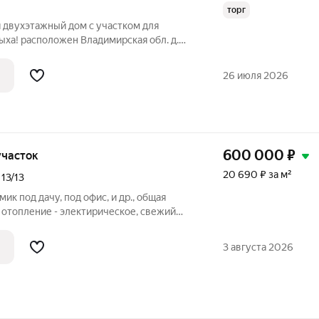
торг
 двухэтажный дом с участком для
ха! расположен Владимирская обл. д.
ниципaльный oкpуг, 4 км oт г. Pадужный.
вухэтажный дом из бревна подходит для
26 июля 2026
600 000
₽
 участок
20 690 ₽ за м²
,
13/13
к под дачу, под офис, и др., общая
, отопление - электирическое, свежий
, показ по договоренности, разумный
3 августа 2026