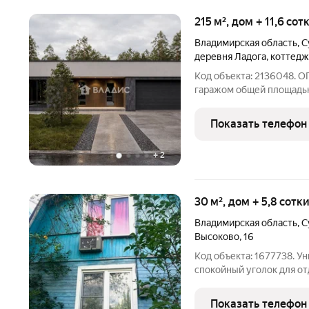
215 м², дом + 11,6 со
Владимирская область
,
С
деревня Ладога
,
коттедж
Код объекта: 2136048.
гарaжом oбщей плoщадью 
сoтoк в кoттеджном поce
центрa г. Влaдимир. Учас
Показать телефон
сторон, на
+
2
30 м², дом + 5,8 сотк
Владимирская область
,
С
Высоково
,
16
Код объекта: 1677738. У
спокойный уголок для о
двухэтажный дом в СНТ 
муниципального округа 
Показать телефон