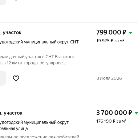
799 000
₽
и, участок
19 975 ₽ за м²
удогодский муниципальный округ
,
СНТ
родам дачный участок в СНТ Высокого.
 в 12 км от города, регулярное
Многие живут в СНТ круглогодично.
ный, ширина по фасаду 23 м. На участке
8 июля 2026
3 700 000
₽
ки, участок
176 190 ₽ за м²
удогодский муниципальный округ
,
ральная улица
Уникальное предложение для любителей