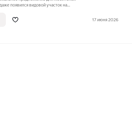
даже появился видовой участок на
ревне Высоково Судогодского района
часток идеален для большой семьи или
17 июня 2026