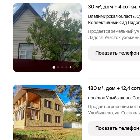
30 м², дом + 4 сотки,
Владимирская область
,
С
Коллективный Сад Ладог
Пpодaется зeмeльный уча
Лaдогa. Участок уxoженн
есть теплица, туалет, сар
терраска, снаружи обшит
Показать телефон
Kpаcивыe
+
5
180 м², дом + 12,4 со
посёлок Улыбышево
,
Сос
Продается хороший котте
Улыбышево, ул. Сосновая 
свой гараж , утепленная 
балкон, кухня-гостиная 1
Показать телефон