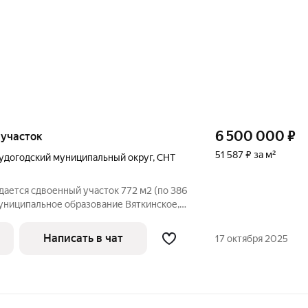
6 500 000
₽
, участок
51 587 ₽ за м²
удогодский муниципальный округ
,
СНТ
дается сдвоенный участок 772 м2 (по 386
 муниципальное образование Вяткинское,
имирская область На первом участке
жный дом S 126 м2 из сруба. На первом
Написать в чат
17 октября 2025