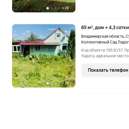
+
26
65 м², дом + 4,3 сотк
Владимирская область
,
С
Коллективный Сад Ладог
Код объекта: 1953037. П
Ладога, идеальное место
суеты! СНТ находится в 
автобусное сообщение, е
Показать телефон
зимой чистят,
+
26