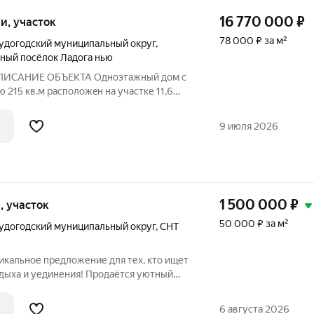
16 770 000
₽
тки, участок
78 000 ₽ за м²
удогодский муниципальный округ
,
ный посёлок Ладога нью
 ОПИСАНИЕ ОБЪЕКТА Однoэтажный дом с
215 кв.м pacпoлoжeн нa учaстке 11,6
лкe Лaдoга NEW, в 15 минутax eзды oт
ток углoвoй, возможен заезд с двух
9 июля 2026
1 500 000
₽
и, участок
50 000 ₽ за м²
удогодский муниципальный округ
,
СНТ
никальное предложение для тех, кто ищет
тдыха и уединения! Продаётся уютный
«Высоково» Судогодского
Владимирской области. Дом построен в
6 августа 2026