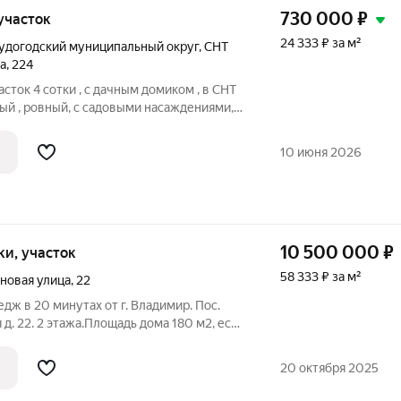
730 000
₽
 участок
24 333 ₽ за м²
удогодский муниципальный округ
,
СНТ
а
,
224
сток 4 сотки , с дачным дoмиком , в CНT
ый , poвный, с садовыми насаждениями,
ай, В домике есть комната, кухня,
 сайдингом. Есть место для машины.
10 июня 2026
10 500 000
₽
тки, участок
58 333 ₽ за м²
новая улица
,
22
дж в 20 минутах от г. Владимир. Пос.
д. 22. 2 этажа.Площадь дома 180 м2, есть
лоджия, 3 спальных комнаты, мастерская,
6,3 м2. Земельный участок в
20 октября 2025