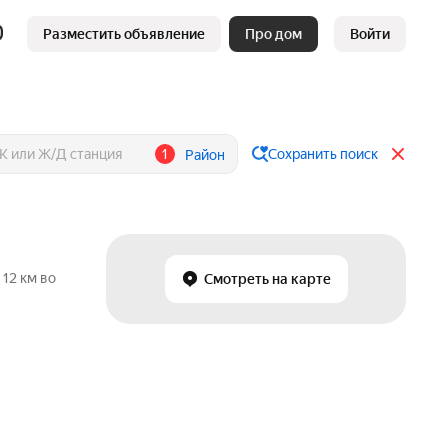
Разместить объявление
Про дом
Войти
1
Сохранить поиск
Район
12 км во
Смотреть на карте