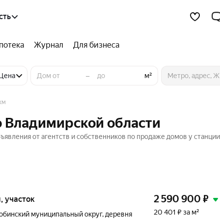
сть
потека
Журнал
Для бизнеса
–
Цена
м²
км
во Владимирской области
ъявления от агентств и собственников по продаже домов у станции 
2 590 900
₽
и, участок
20 401 ₽ за м²
обинский муниципальный округ
,
деревня