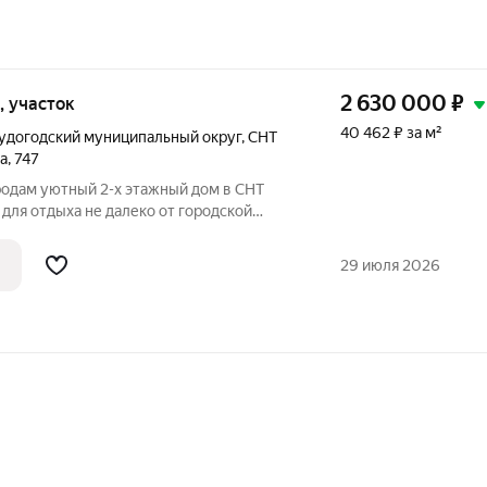
2 630 000
₽
и, участок
40 462 ₽ за м²
удогодский муниципальный округ
,
СНТ
а
,
747
родам уютный 2-х этажный дом в СНТ
 для отдыха не далеко от городской
10 км от города Владимир, регулярное
сть свой продуктовый магазин, дороги
29 июля 2026