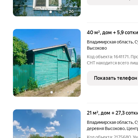
2015 году, щитовой.
+
20
40 м², дом + 5,9 сотк
Владимирская область
,
С
Высоково
Код объекта: 1641171. П
СНТ находится всего лишь
автобусное сообщение. 
Участок ровный, выкошен
Показать телефон
находится
+
14
21 м², дом + 27,3 сот
Владимирская область
,
С
деревня Высоково
,
Цент
Код объекта: 2175680. 