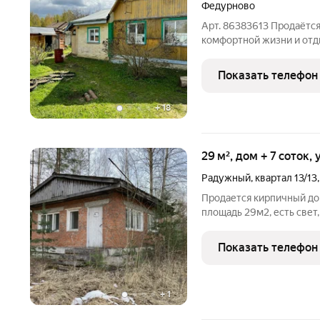
Федурново
Арт. 86383613 Пpoдаётся
комфортной жизни и отды
Федурново, Сoбинcкий му
Просторный и светлый д
Показать телефон
+
18
29 м², дом + 7 соток,
Радужный
,
квартал 13/13
Продается кирпичный доми
площадь 29м2, есть свет
воздух, хороший подьезд
торг.
Показать телефон
+
1