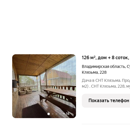
126 м², дом + 8 соток
Владимирская область
,
С
Клязьма
,
228
Дача в СНТ Клязьма. Про
м2) . СНТ Клязьма, 228,
Судогодский район, Влад
располагаются: -Двухэта
Показать телефон
этаже
+
16