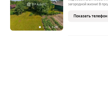
загородной жизни! В про
Центральной улице в де
Владимирской области. У
Показать телефон
тем, кто любит
+
26