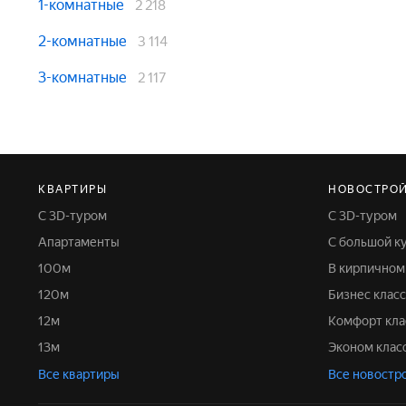
1-комнатные
2 218
2-комнатные
3 114
3-комнатные
2 117
КВАРТИРЫ
НОВОСТРО
С 3D-туром
С 3D-туром
Апартаменты
С большой к
100м
В кирпично
120м
Бизнес класс
12м
Комфорт кла
13м
Эконом клас
Все квартиры
Все новостр