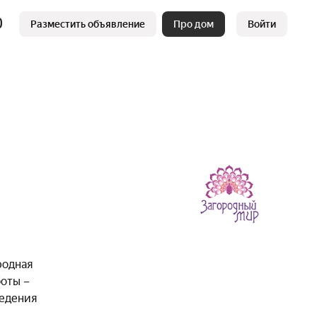
Разместить объявление
Про дом
Войти
родная
оты –
ведения