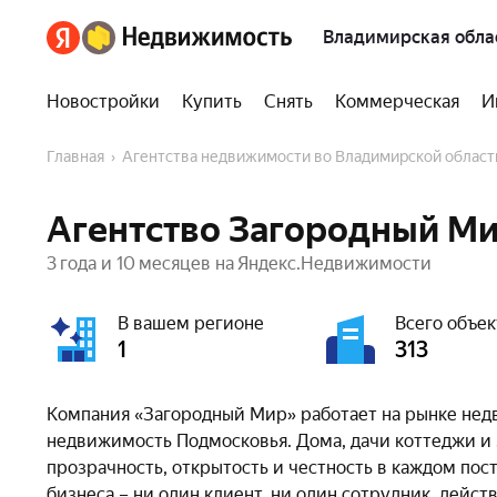
Владимирская обла
Новостройки
Купить
Снять
Коммерческая
И
Главная
Агентства недвижимости во Владимирской област
Агентство Загородный Ми
3 года и 10 месяцев на Яндекс.Недвижимости
В вашем регионе
Всего объек
1
313
Компания «Загородный Мир» работает на рынке нед
недвижимость Подмосковья. Дома, дачи коттеджи и 
прозрачность, открытость и честность в каждом пос
бизнеса – ни один клиент, ни один сотрудник, дейс