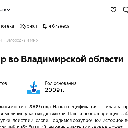
сть
потека
Журнал
Для бизнеса
и
Загородный Мир
р во Владимирской области
тов
Год основания
2009 г.
вижимости с 2009 года. Наша спецификация – жилая заго
земельные участки для жизни. Наш основной принцип раб
тупке, действии, слове. Гордимся безупречной историей 
твующий либо бывший, ни один участник рынка не может