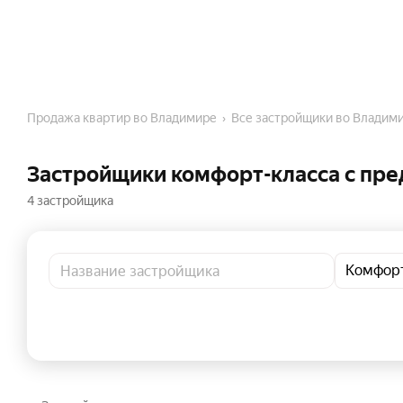
Продажа квартир во Владимире
Все застройщики во Владим
Застройщики комфорт-класса c пре
4 застройщика
Комфор