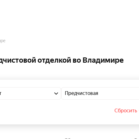
ире
дчистовой отделкой во Владимире
т
Предчистовая
Сбросить 