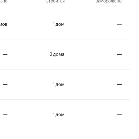
ано
Строится
Заморожено
мов
1 дом
―
―
2 дома
―
―
1 дом
―
―
1 дом
―