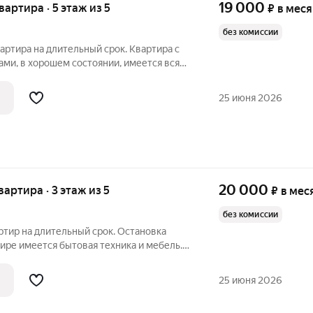
19 000
квартира · 5 этаж из 5
₽
в мес
без комиссии
вартира на длительный срок. Квартира с
ми, в хорошем состоянии, имеется вся
хника и мебель.Удобное расположение,
развитом районе - все рядом школа,
25 июня 2026
20 000
квартира · 3 этаж из 5
₽
в мес
без комиссии
ртир на длительный срок. Остановка
ире имеется бытовая техника и мебель.
ого места. В квартире очень тепло
ые окна). Можно с детьми. Развитая
25 июня 2026