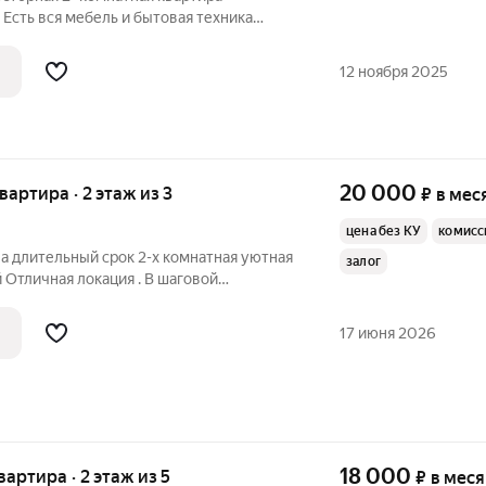
Есть вся мебель и бытовая техника
атежи входят в стоимость аренды
тчикам платить не надо, зимой
12 ноября 2025
опление уже
20 000
квартира · 2 этаж из 3
₽
в мес
цена без КУ
комисс
на длительный срок 2-х комнатная уютная
залог
Отличная локация . В шаговой
торг, Пятерочка, остановки, ВЛГУ
рнитур. Всю остальную мебель вы
17 июня 2026
 по
18 000
квартира · 2 этаж из 5
₽
в мес