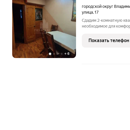
городской округ Владим
улица
,
17
Сдадим 2-комнатную квар
необходимое для комфо
изолированные. Большая
общее состояние. Комму
Показать телефон
аренды. Залог всего 300
+
6