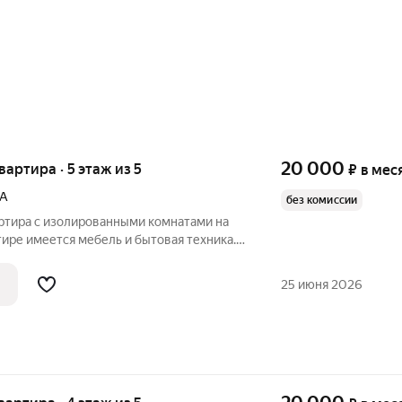
20 000
квартира · 5 этаж из 5
₽
в мес
4А
без комиссии
артира с изолированными комнатами на
тире имеется мебель и бытовая техника.
маркета, две школы, детский садик, ВлГУ,
 транспорта. Стоимость аренды 11 т.р. +
25 июня 2026