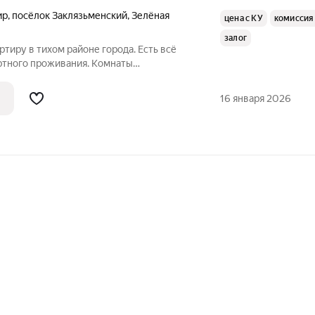
ир
,
посёлок Заклязьменский
,
Зелёная
цена с КУ
комиссия
залог
тиру в тихом районе города. Есть всё
ртного проживания. Комнаты
 кухня. Раздельный санузел. Хорошее
нальные платежи входят в стоимость
16 января 2026
0