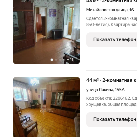
43 м² · 2-комнатная 
Михайловская улица
,
16
Сдается 2-комнатная ква
850-летия). Квартира ча
вопрос можно решить по
Показать телефон
+
11
44 м² · 2-комнатная 
улица Лакина
,
155А
Код объекта: 2286162. С
хрущёвка, общая площадь
проходные (17м.кв. + 13 м
кухонный гарнитур,мебел
Показать телефон
стол в зале,