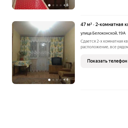
+
6
47 м² · 2-комнатная 
улица Белоконской
,
19А
Сдается 2-х комнатная к
расположение, все рядом
сад). Квартира в хороше
бытовая техника и мебель
Показать телефон
+
4