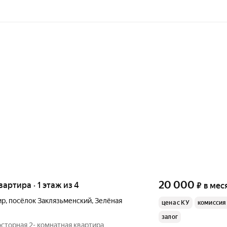
20 000
вартира · 1 этаж из 4
₽
в мес
ир
,
посёлок Заклязьменский
,
Зелёная
цена с КУ
комиссия
залог
сторная 2- комнатная квартира