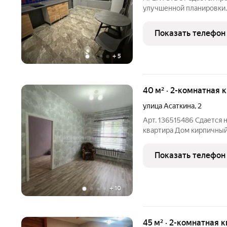
улучшенной планировки. 
новые! Коммунальные пл
(фиксированные), по сче
Показать телефон
повышения не будет. От
+
5
40 м² · 2-комнатная 
улица Асаткина
,
2
Арт. 136515486 Сдается 
квартира Дом кирпичный 
доступности: Ашан, Мега
Установлен кухонный га
Показать телефон
можете укомплектовать
+
10
45 м² · 2-комнатная 