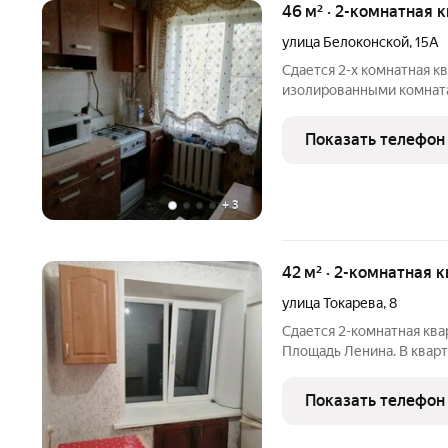
46 м² · 2-комнатная 
улица Белоконской
,
15А
Сдается 2-х комнатная к
изолированными комната
необходимая бытовая те
квартира расположена в 
Показать телефон
остановки,
+
3
42 м² · 2-комнатная 
улица Токарева
,
8
Сдается 2-комнатная ква
Площадь Ленина. В кварт
Одна комната без спальн
(качественные пластиков
Показать телефон
инфраструктура,