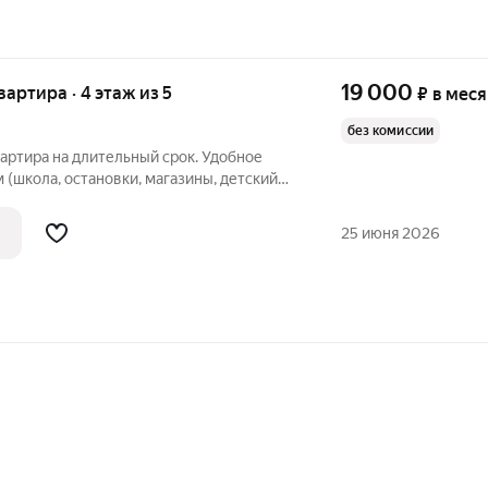
19 000
квартира · 4 этаж из 5
₽
в мес
без комиссии
вартира на длительный срок. Удобное
 (школа, остановки, магазины, детский
м состоянии, имеется вся необходимая
..
25 июня 2026