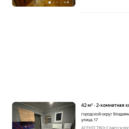
+
4
42 м² · 2-комнатная к
городской округ Владим
улица
,
17
АГЕНТСТВО! Сдается про