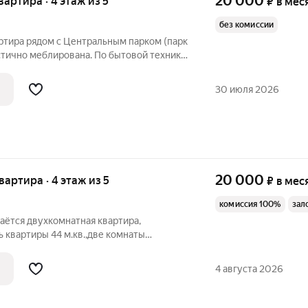
20 000
квартира · 4 этаж из 5
₽
в мес
без комиссии
ртира рядом с Центральным парком (парк
стично меблирована. По бытовой техники
 согласованию.
30 июля 2026
20 000
квартира · 4 этаж из 5
₽
в мес
комиссия 100%
зал
даётся двухкомнатная квартира,
 квартиры 44 м.кв.,две комнаты
.кв.), кладовка, балкон застеклён, есть
ь(диван, кровать) стол письменный,
4 августа 2026