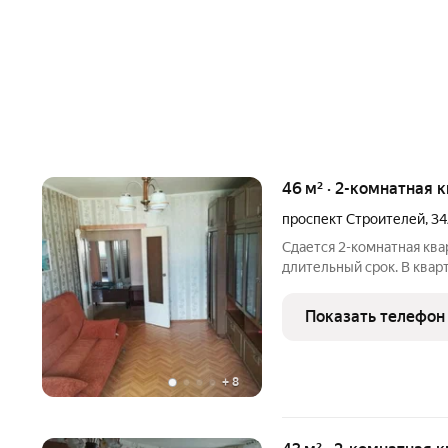
46 м² · 2-комнатная 
проспект Строителей
,
3
Сдается 2-комнатная кв
длительный срок. В квар
Рядом с домом три супер
остановка общественного
Показать телефон
+
8