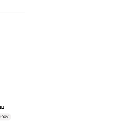
яц
 100%