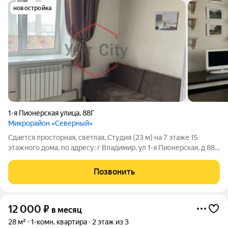
новостройка
1-я Пионерская улица
,
88Г
Микрорайон «Северный»
Сдается просторная, светлая, Студия (23 м) на 7 этаже 15
этажного дома, по адресу: г Владимир, ул 1-я Пионерская, д 88Г
Квартира оборудована всем необходимым для проживания,
заезжай и живи. Преимущества расположения: В
Позвонить
непосредственной близости
12 000
₽
в месяц
28 м²
1-комн. квартира
2 этаж из 3