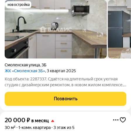
новостройка
Смоленская улица
,
3Б
ЖК «Смоленская 3Б»
, 3 квартал 2025
Код объекта: 2287337. Сдаётся на длительный срок уютная
студия с дизайнерским ремонтом, в новом жилом комплексе,
г. Владимир, ул. Смоленская, д. 3Б. Только закончили ремонт,
ещё никто никогда не жил. Ремонт, выполненный из дорогих
Позвонить
материалов,
20 000
₽
в месяц
30 м²
1-комн. квартира
3 этаж из 5