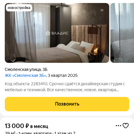
новостройка
Смоленская улица
,
3Б
ЖК «Смоленская 3Б»
, 3 квартал 2025
Код объекта: 2283410. Срочно сдаётся дизайнерская студия с
мебелью и техникой. Все качественное, новое, квартира
никогда ранее не сдавалась. Подобраны посуда, постельное
белье, можно сразу заехать и жить. С утепленной лоджии
Позвонить
открывается прекрасный
13 000
₽
в месяц
29 м²
1-комн. квартира
1 этаж из 7