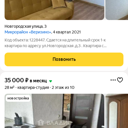
Новгородская улица
,
3
Микрорайон «Веризино»
, 4 квартал 2021
Код объекта: 1228447. Сдается на длительный срок 1-к
квартира по адресу ул.Новгородская ,д.3 . Квартира с
ремонтом . Установлен кухонный гарнитур с варочной
панелью ,холодильник ,кухонный стол, 2 стула ,1 спальное
Позвонить
место ,шкаф ,душевая кабина ,
35 000
₽
в месяц
28 м²
квартира-студия
2 этаж из 10
новостройка