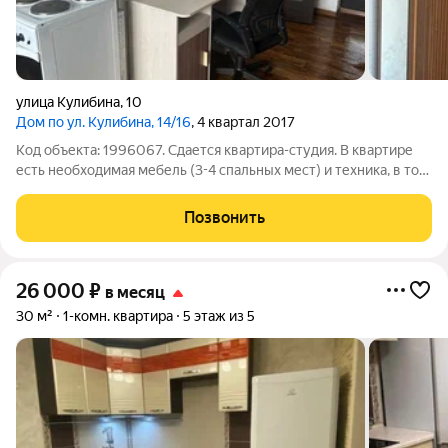
улица Кулибина
,
10
Дом по ул. Кулибина, 14/16
, 4 квартал 2017
Код объекта: 1996067. Сдается квартира-студия. В квартире
есть необходимая мебель (3-4 спальных мест) и техника, в том
числе холодильник, стиральная машина. Спальный район с
развитой инфраструктурой. Рассмотрят сотрудников
Позвонить
организации. Без залога!
26 000
₽
в месяц
30 м²
1-комн. квартира
5 этаж из 5