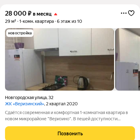
28 000
₽
в месяц
29 м²
1-комн. квартира
6 этаж из 10
новостройка
Новгородская улица
,
32
ЖК «Веризинский»
, 2 квартал 2020
Сдаётся современная и комфортная 1-комнатная квартира в
новом микрорайоне "Веризино". В пешей доступности
остановка, магазины и всегда свободный выезд в любую точку
города. Новый ремонт, новая мебель и встроенная
Позвонить
современная техника (телевизор на