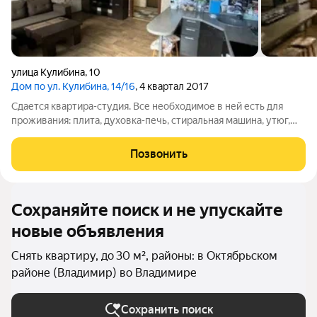
улица Кулибина
,
10
Дом по ул. Кулибина, 14/16
, 4 квартал 2017
Сдается квартира-студия. Все необходимое в ней есть для
проживания: плита, духовка-печь, стиральная машина, утюг,
телевизор+кабельное и WiFi, микроволновая печь. Квартира
тёплая. В подъезде имеются два лифта: грузовой и
Позвонить
пассажирский. Расположение
Сохраняйте поиск и не упускайте
новые объявления
Снять квартиру, до 30 м², районы: в Октябрьском
районе (Владимир) во Владимире
Сохранить поиск