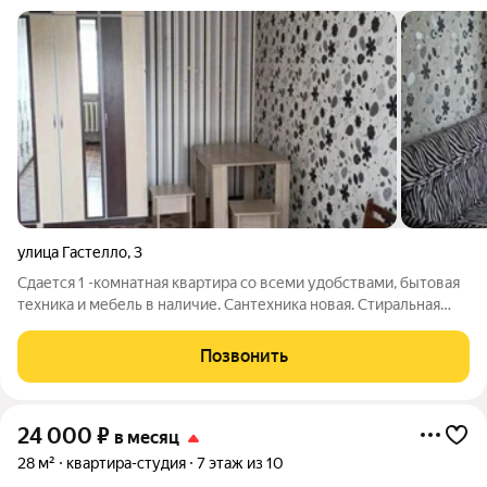
улица Гастелло
,
3
Сдается 1 -комнатная квартира со всеми удобствами, бытовая
техника и мебель в наличие. Сантехника новая. Стиральная
машинка и холодильник имеются в хорошем состоянии.
Балкона нет. Чистый подъезд.
Позвонить
24 000
₽
в месяц
28 м²
квартира-студия
7 этаж из 10