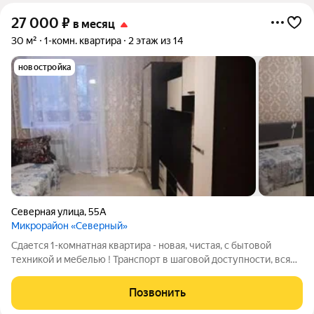
27 000
₽
в месяц
30 м²
1-комн. квартира
2 этаж из 14
новостройка
Северная улица
,
55А
Микрорайон «Северный»
Сдается 1-комнатная квартира - новая, чистая, с бытовой
техникой и мебелью ! Транспорт в шаговой доступности, вся
инфраструктура рядом! Приветливые соседи! Парковка у
дома! 15к+коммуналка!!! НА ДЛИТЕЛЬНЫЙ СРОК!!!
Позвонить