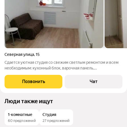
Северная улица
,
15
Сдается уютная студия со свежим светлым ремонтом и всем
необходимым: кухонный блок, варочная панель,
электрический чайник, холодильник, телевизор, стиральная
машинка, совмещённый сан.узел в кафеле,спальное место
Позвонить
Чат
122200. Окна ПВХ, полы ламинат,
Люди также ищут
1-комнатные
Студия
60 предложений
27 предложений