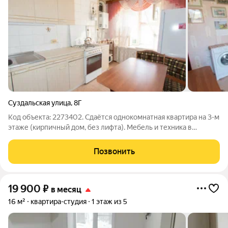
Суздальская улица
,
8Г
Код объекта: 2273402. Сдаётся однокомнатная квартира на 3-м
этаже (кирпичный дом, без лифта). Мебель и техника в
наличии. Газовая колонка горячая вода бесплатно, платежи
ниже. Сдадим ответственной семейной паре, без животных.
Позвонить
19 900
₽
в месяц
16 м²
квартира-студия
1 этаж из 5