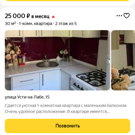
25 000
₽
в месяц
30 м²
1-комн. квартира
2 этаж из 5
улица Усти-на-Лабе
,
15
Сдается уютная 1-комнатная квартира с маленьким балконом.
Очень удобное расположение. В квартире имеется
необходимая мебель и бытовая техника. гардеробная комната.
Остановка за домом, через два дома супермаркет, ДК
Позвонить
Молодежи с фонтаном и детской