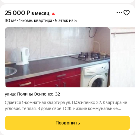
25 000
₽
в месяц
30 м²
1-комн. квартира
5 этаж из 5
улица Полины Осипенко
,
32
Сдается 1-комнатная квартира ул. П.Осипенко 32. Квартира не
угловая, теплая. В доме свое ТСЖ, низкие коммунальные
платежи. Из техники: холодильник, стиральная машина,
пылесос, микроволновая печь, электрочайник, электропечь.
Позвонить
Квартира меблирована,