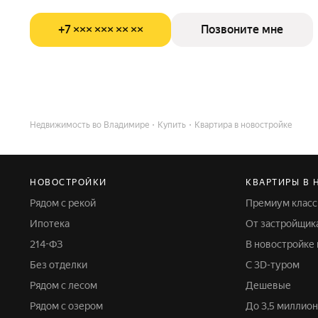
+7 ××× ××× ×× ××
Позвоните мне
Недвижимость во Владимире
Купить
Квартира в новостройке
НОВОСТРОЙКИ
КВАРТИРЫ В 
Рядом с рекой
Премиум класс
Ипотека
От застройщик
214-ФЗ
В новостройке
Без отделки
С 3D-туром
Рядом с лесом
Дешевые
Рядом с озером
До 3,5 миллио