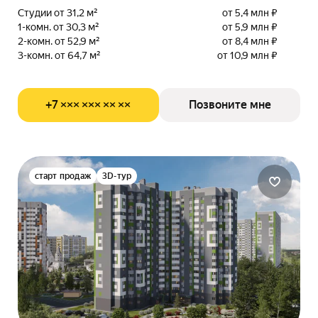
Студии от 31,2 м²
от 5,4 млн ₽
1-комн. от 30,3 м²
от 5,9 млн ₽
2-комн. от 52,9 м²
от 8,4 млн ₽
3-комн. от 64,7 м²
от 10,9 млн ₽
+7 ××× ××× ×× ××
Позвоните мне
старт продаж
3D-тур