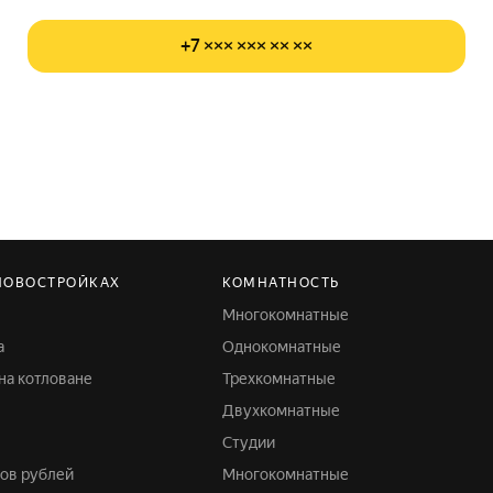
+7 ××× ××× ×× ××
НОВОСТРОЙКАХ
КОМНАТНОСТЬ
Многокомнатные
а
Однокомнатные
 на котловане
Трехкомнатные
Двухкомнатные
Студии
нов рублей
Многокомнатные