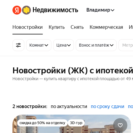
Владимир
Новостройки
Купить
Снять
Коммерческая
И
Комнат
Цена
Взнос и платёж
Новостройки (ЖК) с ипотеко
Новостройки — купить квартиру с ипотекой площадью от 49 
2 новостройки:
по актуальности
по сроку сдачи
по
скидка до 50% на отделку
3D-тур