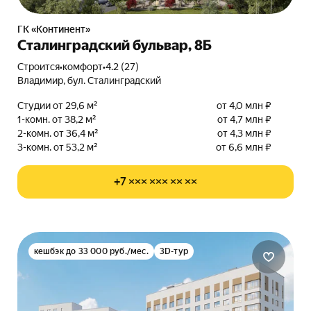
ГК «Континент»
Сталинградский бульвар, 8Б
Строится
•
комфорт
•
4.2 (27)
Владимир, бул. Сталинградский
Студии от 29,6 м²
от 4,0 млн ₽
1-комн. от 38,2 м²
от 4,7 млн ₽
2-комн. от 36,4 м²
от 4,3 млн ₽
3-комн. от 53,2 м²
от 6,6 млн ₽
+7 ××× ××× ×× ××
кешбэк до 33 000 руб./мес.
3D-тур