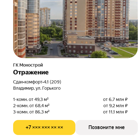
ГК Монострой
Отражение
Сдан
•
комфорт
•
4.1 (209)
Владимир, ул. Горького
1-комн. от 49,3 м²
от 6,7 млн ₽
2-комн. от 68,4 м²
от 9,2 млн ₽
3-комн. от 86,3 м²
от 11,1 млн ₽
+7 ××× ××× ×× ××
Позвоните мне