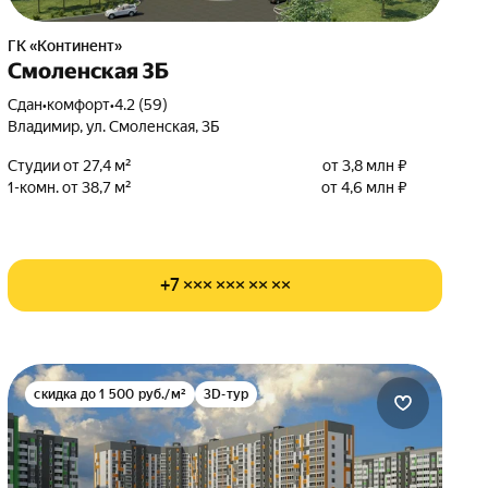
ГК «Континент»
Смоленская 3Б
Сдан
•
комфорт
•
4.2 (59)
Владимир, ул. Смоленская, 3Б
Студии от 27,4 м²
от 3,8 млн ₽
1-комн. от 38,7 м²
от 4,6 млн ₽
+7 ××× ××× ×× ××
скидка до 1 500 руб./м²
3D-тур