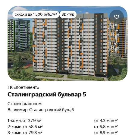
скидки до 1 500 руб./м²
3D-тур
ГК «Континент»
Сталинградский бульвар 5
Строится
•
эконом
Владимир, Сталинградский бул., 5
1-комн. от 37,9 м²
от 4,3 млн ₽
2-комн. от 58,6 м²
от 6,8 млн ₽
3-комн. от 79,8 м²
от 8,9 млн ₽