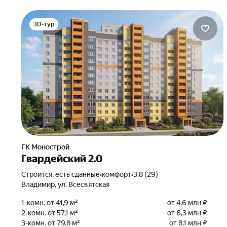
3D-тур
ГК Монострой
Гвардейский 2.0
Строится, есть сданные
•
комфорт
•
3.8 (29)
Владимир, ул. Всесвятская
1-комн. от 41,9 м²
от 4,6 млн ₽
2-комн. от 57,1 м²
от 6,3 млн ₽
3-комн. от 79,8 м²
от 8,1 млн ₽