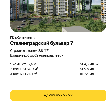
ГК «Континент»
Сталинградский бульвар 7
Строится
•
эконом
•
3.8 (17)
Владимир, бул. Сталинградский, 7
1-комн. от 37,6 м²
от 4,3 млн ₽
2-комн. от 50,9 м²
от 5,8 млн ₽
3-комн. от 71,4 м²
от 7,4 млн ₽
+7 ××× ××× ×× ××