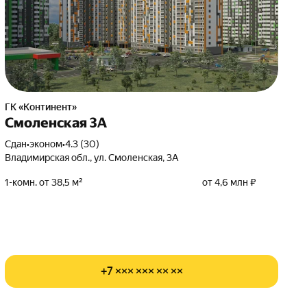
ГК «Континент»
Смоленская 3А
Сдан
•
эконом
•
4.3 (30)
Владимирская обл., ул. Смоленская, 3А
1-комн. от 38,5 м²
от 4,6 млн ₽
+7 ××× ××× ×× ××