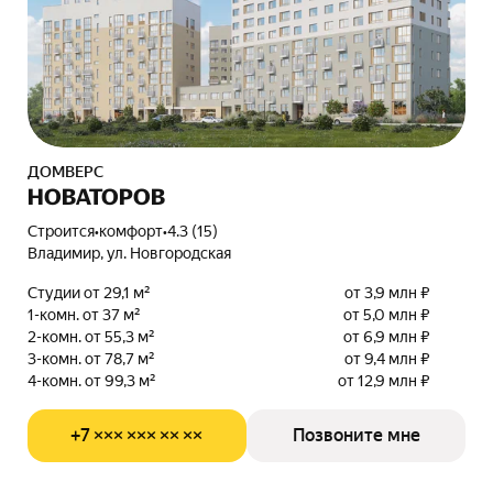
ДОМВЕРС
НОВАТОРОВ
Строится
•
комфорт
•
4.3 (15)
Владимир, ул. Новгородская
Студии от 29,1 м²
от 3,9 млн ₽
1-комн. от 37 м²
от 5,0 млн ₽
2-комн. от 55,3 м²
от 6,9 млн ₽
3-комн. от 78,7 м²
от 9,4 млн ₽
4-комн. от 99,3 м²
от 12,9 млн ₽
+7 ××× ××× ×× ××
Позвоните мне