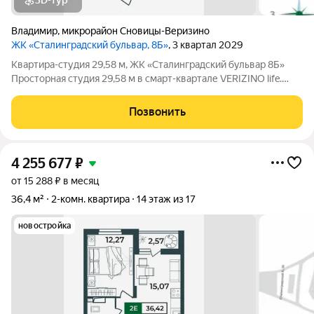
3D-тур
Владимир
,
микрорайон Сновицы-Веризино
ЖК «Сталинградский бульвар, 8Б»
, 3 квартал 2029
Квартира-студия 29,58 м, ЖК «Сталинградский бульвар 8Б»
Просторная студия 29,58 м в смарт-квартале VERIZINO life.
Отличный вариант для студентов или инвесторов: удобная
планировка, современный дом и развитая инфраструктура
Позвонить
рядом. О квартире:
4 255 677
₽
от 15 288 ₽ в месяц
36,4 м²
2-комн. квартира
14 этаж из 17
новостройка