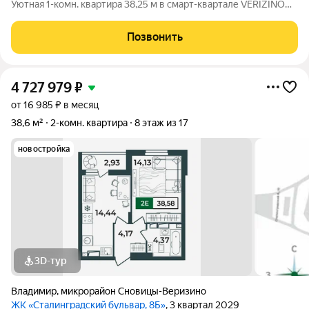
Уютная 1-комн. квартира 38,25 м в смарт-квартале VERIZINO
life. Отличный вариант для студентов или молодой семьи:
удобная планировка, современный дом и развитая
Позвонить
инфраструктура рядом. О
4 727 979
₽
от 16 985 ₽ в месяц
38,6 м²
2-комн. квартира
8 этаж из 17
новостройка
3D-тур
Владимир
,
микрорайон Сновицы-Веризино
ЖК «Сталинградский бульвар, 8Б»
, 3 квартал 2029