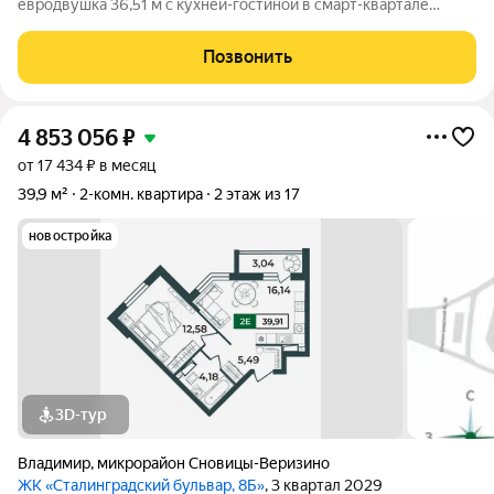
евродвушка 36,51 м с кухней-гостиной в смарт-квартале
VERIZINO life. Отличный вариант для студентов или молодой
семьи: удобная планировка, современный дом и развитая
Позвонить
инфраструктура рядом. О
4 853 056
₽
от 17 434 ₽ в месяц
39,9 м²
2-комн. квартира
2 этаж из 17
новостройка
3D-тур
Владимир
,
микрорайон Сновицы-Веризино
ЖК «Сталинградский бульвар, 8Б»
, 3 квартал 2029