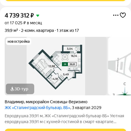
4 739 312
₽
от 17 025 ₽ в месяц
39,9 м²
2-комн. квартира
1 этаж из 17
новостройка
3D-тур
Владимир
,
микрорайон Сновицы-Веризино
ЖК «Сталинградский бульвар, 8Б»
, 3 квартал 2029
Евродвушка 39,91 м, ЖК «Сталинградский бульвар 8Б» Уютная
евродвушка 39,91 м с кухней-гостиной в смарт-квартале
VERIZINO life. Отличный вариант для семьи: удобная