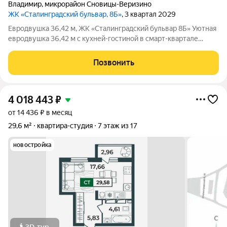
Владимир
,
микрорайон Сновицы-Веризино
ЖК «Сталинградский бульвар, 8Б»
, 3 квартал 2029
Евродвушка 36,42 м, ЖК «Сталинградский бульвар 8Б» Уютная
евродвушка 36,42 м с кухней-гостиной в смарт-квартале
VERIZINO life. Отличный вариант для студентов или молодой
семьи: удобная планировка, современный дом и развитая
Позвонить
инфраструктура рядом. О
4 018 443
₽
от 14 436 ₽ в месяц
29,6 м²
квартира-студия
7 этаж из 17
новостройка