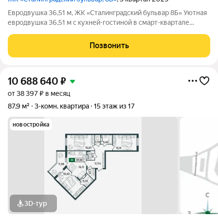
Евродвушка 36,51 м, ЖК «Сталинградский бульвар 8Б» Уютная
евродвушка 36,51 м с кухней-гостиной в смарт-квартале
VERIZINO life. Отличный вариант для студентов или молодой
семьи: удобная планировка, современный дом и развитая
Позвонить
инфраструктура рядом. О
10 688 640
₽
от 38 397 ₽ в месяц
87,9 м²
3-комн. квартира
15 этаж из 17
новостройка
3D-тур