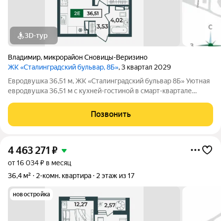
3D-тур
Владимир
,
микрорайон Сновицы-Веризино
ЖК «Сталинградский бульвар, 8Б»
, 3 квартал 2029
Евродвушка 36,51 м, ЖК «Сталинградский бульвар 8Б» Уютная
евродвушка 36,51 м с кухней-гостиной в смарт-квартале
VERIZINO life. Отличный вариант для студентов или молодой
семьи: удобная планировка, современный дом и развитая
Позвонить
инфраструктура рядом. О
4 463 271
₽
от 16 034 ₽ в месяц
36,4 м²
2-комн. квартира
2 этаж из 17
новостройка