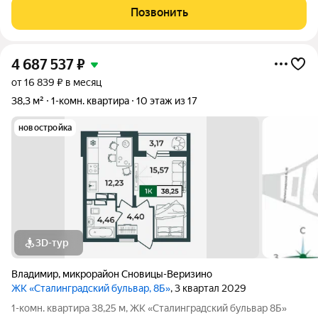
удобная планировка, современный дом и развитая
Позвонить
инфраструктура рядом. О
4 687 537
₽
от 16 839 ₽ в месяц
38,3 м²
1-комн. квартира
10 этаж из 17
новостройка
3D-тур
Владимир
,
микрорайон Сновицы-Веризино
ЖК «Сталинградский бульвар, 8Б»
, 3 квартал 2029
1-комн. квартира 38,25 м, ЖК «Сталинградский бульвар 8Б»