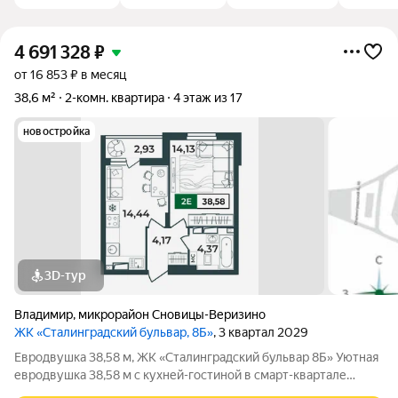
4 691 328
₽
от 16 853 ₽ в месяц
38,6 м²
2-комн. квартира
4 этаж из 17
новостройка
3D-тур
Владимир
,
микрорайон Сновицы-Веризино
ЖК «Сталинградский бульвар, 8Б»
, 3 квартал 2029
Евродвушка 38,58 м, ЖК «Сталинградский бульвар 8Б» Уютная
евродвушка 38,58 м с кухней-гостиной в смарт-квартале
VERIZINO life. Отличный вариант для студентов или молодой