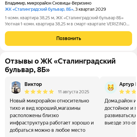
Владимир
,
микрорайон Сновицы-Веризино
ЖК «Сталинградский бульвар, 8Б»
, 3 квартал 2029
1-комн. квартира 38,25 м, ЖК «Сталинградский бульвар 8Б»
Уютная 1-комн. квартира 38,25 м в смарт-квартале VERIZINO
life. Отличный вариант для студентов или молодой семьи:
удобная планировка, современный дом и развитая
Позвонить
инфраструктура рядом. О
Отзывы о ЖК «Сталинградский
бульвар, 8Б»
Виктор
Артур 
11 августа 2025
Новый микрорайон относительно
Дома,район и
тихо и вид хороший,магазины
достойное и 
расположены близко
развиваться,н
инфраструктура работает хорошо и
выезде это о
добраться можно в любое место