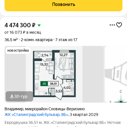
планировка, современный дом и развитая инфраструктура
Позвонить
рядом. О квартире: Площадь:
4 474 300
₽
от 16 073 ₽ в месяц
36,5 м²
2-комн. квартира
7 этаж из 17
новостройка
3D-тур
Владимир
,
микрорайон Сновицы-Веризино
ЖК «Сталинградский бульвар, 8Б»
, 3 квартал 2029
Евродвушка 36,51 м, ЖК «Сталинградский бульвар 8Б» Уютная