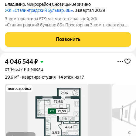
Владимир
,
микрорайон Сновицы-Веризино
ЖК «Сталинградский бульвар, 8Б»
, 3 квартал 2029
3-комн.квартира 87,9 м с мастер-спальней, ЖК
«Сталинградский бульвар 8Б» Просторная 3-комн. квартира
87,9 м с мастер-спальней, гардеробной и постирочной в смарт-
квартале VERIZINO life. Отличный вариант для семьи с детьми:
Позвонить
удобная планировка,
4 046 544
₽
от 14 537 ₽ в месяц
29,6 м²
квартира-студия
14 этаж из 17
новостройка