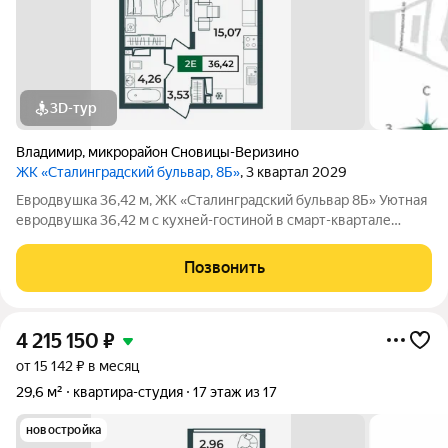
3D-тур
Владимир
,
микрорайон Сновицы-Веризино
ЖК «Сталинградский бульвар, 8Б»
, 3 квартал 2029
Евродвушка 36,42 м, ЖК «Сталинградский бульвар 8Б» Уютная
евродвушка 36,42 м с кухней-гостиной в смарт-квартале
VERIZINO life. Отличный вариант для студентов или молодой
семьи: удобная планировка, современный дом и развитая
Позвонить
инфраструктура рядом. О
4 215 150
₽
от 15 142 ₽ в месяц
29,6 м²
квартира-студия
17 этаж из 17
новостройка