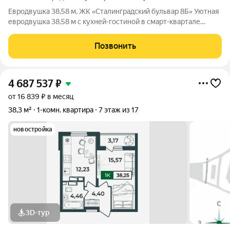
Евродвушка 38,58 м, ЖК «Сталинградский бульвар 8Б» Уютная
евродвушка 38,58 м с кухней-гостиной в смарт-квартале
VERIZINO life. Отличный вариант для студентов или молодой
семьи: удобная планировка, современный дом и развитая
Позвонить
инфраструктура рядом. О
4 687 537
₽
от 16 839 ₽ в месяц
38,3 м²
1-комн. квартира
7 этаж из 17
новостройка
3D-тур