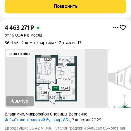
семьи: удобная планировка, современный дом и развитая
Позвонить
инфраструктура рядом. О
4 463 271
₽
от 16 034 ₽ в месяц
36,4 м²
2-комн. квартира
17 этаж из 17
новостройка
3D-тур
Владимир
,
микрорайон Сновицы-Веризино
ЖК «Сталинградский бульвар, 8Б»
, 3 квартал 2029
Евродвушка 36,42 м, ЖК «Сталинградский бульвар 8Б» Уютная