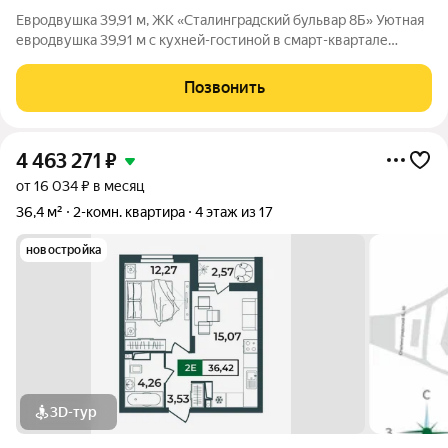
Евродвушка 39,91 м, ЖК «Сталинградский бульвар 8Б» Уютная
евродвушка 39,91 м с кухней-гостиной в смарт-квартале
VERIZINO life. Отличный вариант для семьи: удобная
планировка, современный дом и развитая инфраструктура
Позвонить
рядом. О квартире: Площадь:
4 463 271
₽
от 16 034 ₽ в месяц
36,4 м²
2-комн. квартира
4 этаж из 17
новостройка
3D-тур