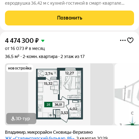
евродвушка 36,42 м с кухней-гостиной в смарт-квартале
VERIZINO life. Отличный вариант для студентов или молодой
семьи: удобная планировка, современный дом и развитая
Позвонить
инфраструктура рядом. О
4 474 300
₽
от 16 073 ₽ в месяц
36,5 м²
2-комн. квартира
2 этаж из 17
новостройка
3D-тур
Владимир
,
микрорайон Сновицы-Веризино
ЖК «Сталинградский бульвар, 8Б»
, 3 квартал 2029