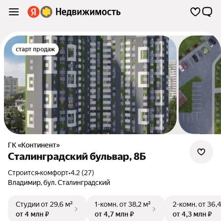
старт продаж
ГК «Континент»
Сталинградский бульвар, 8Б
Строится
•
комфорт
•
4.2 (27)
Владимир
,
бул. Сталинградский
Студии
от 29,6 м²
1-комн.
от 38,2 м²
2-комн.
от 36,4
от 4 млн ₽
от 4,7 млн ₽
от 4,3 млн ₽