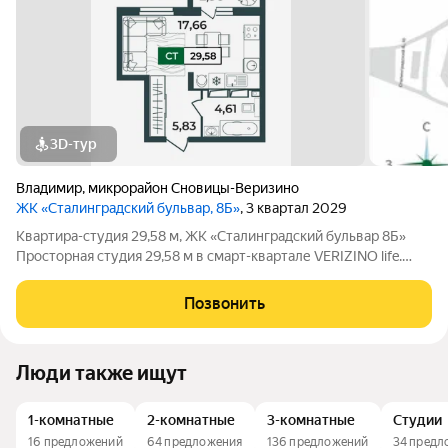
3D-тур
Владимир
,
микрорайон Сновицы-Веризино
ЖК «Сталинградский бульвар, 8Б»
, 3 квартал 2029
Квартира-студия 29,58 м, ЖК «Сталинградский бульвар 8Б»
Просторная студия 29,58 м в смарт-квартале VERIZINO life.
Отличный вариант для студентов или инвесторов: удобная
планировка, современный дом и развитая инфраструктура
Позвонить
рядом. О квартире:
Люди также ищут
1-комнатные
2-комнатные
3-комнатные
Студии
16 предложений
64 предложения
136 предложений
34 предл