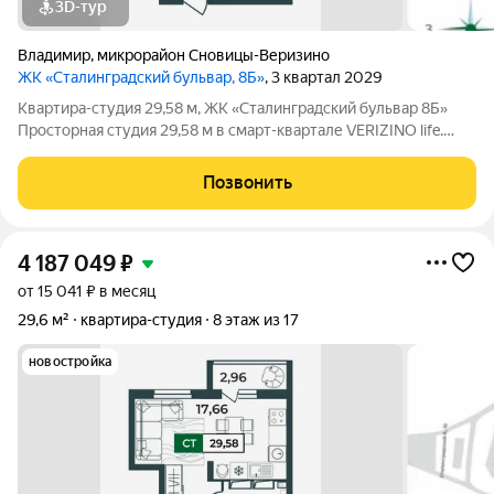
3D-тур
Владимир
,
микрорайон Сновицы-Веризино
ЖК «Сталинградский бульвар, 8Б»
, 3 квартал 2029
Квартира-студия 29,58 м, ЖК «Сталинградский бульвар 8Б»
Просторная студия 29,58 м в смарт-квартале VERIZINO life.
Отличный вариант для студентов или инвесторов: удобная
планировка, современный дом и развитая инфраструктура
Позвонить
рядом. О квартире:
4 187 049
₽
от 15 041 ₽ в месяц
29,6 м²
квартира-студия
8 этаж из 17
новостройка