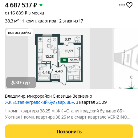
4 687 537
₽
от 16 839 ₽ в месяц
38,3 м²
1-комн. квартира
2 этаж из 17
новостройка
3D-тур
Владимир
,
микрорайон Сновицы-Веризино
ЖК «Сталинградский бульвар, 8Б»
, 3 квартал 2029
1-комн. квартира 38,25 м, ЖК «Сталинградский бульвар 8Б»
Уютная 1-комн. квартира 38,25 м в смарт-квартале VERIZINO
life. Отличный вариант для студентов или молодой семьи:
удобная планировка, современный дом и развитая
Позвонить
инфраструктура рядом. О