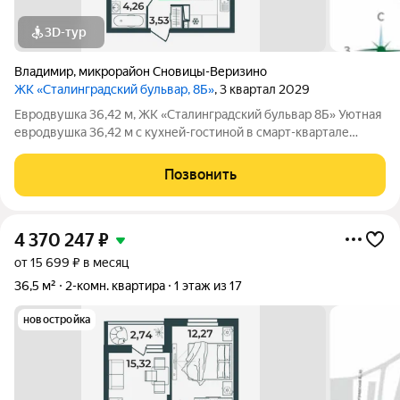
3D-тур
Владимир
,
микрорайон Сновицы-Веризино
ЖК «Сталинградский бульвар, 8Б»
, 3 квартал 2029
Евродвушка 36,42 м, ЖК «Сталинградский бульвар 8Б» Уютная
евродвушка 36,42 м с кухней-гостиной в смарт-квартале
VERIZINO life. Отличный вариант для студентов или молодой
семьи: удобная планировка, современный дом и развитая
Позвонить
инфраструктура рядом. О
4 370 247
₽
от 15 699 ₽ в месяц
36,5 м²
2-комн. квартира
1 этаж из 17
новостройка