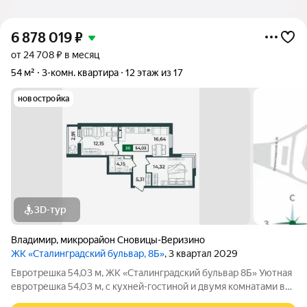
6 878 019
₽
от 24 708 ₽ в месяц
54 м²
3-комн. квартира
12 этаж из 17
новостройка
3D-тур
Владимир
,
микрорайон Сновицы-Веризино
ЖК «Сталинградский бульвар, 8Б»
, 3 квартал 2029
Евротрешка 54,03 м, ЖК «Сталинградский бульвар 8Б» Уютная
евротрешка 54,03 м, с кухней-гостиной и двумя комнатами в
смарт-квартале VERIZINO life. Отличный вариант для семьи: