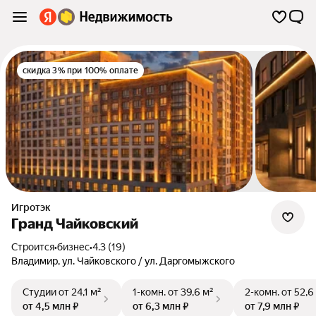
скидка 3% при 100% оплате
Игротэк
Гранд Чайковский
Строится
•
бизнес
•
4.3 (19)
Владимир
,
ул. Чайковского / ул. Даргомыжского
Студии
от 24,1 м²
1-комн.
от 39,6 м²
2-комн.
от 52,6
от 4,5 млн ₽
от 6,3 млн ₽
от 7,9 млн ₽