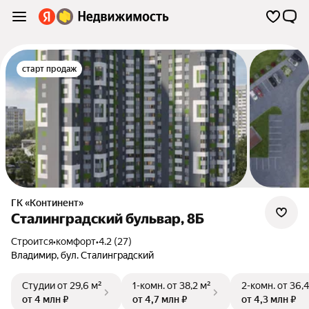
старт продаж
ГК «Континент»
Сталинградский бульвар, 8Б
Строится
•
комфорт
•
4.2 (27)
Владимир
,
бул. Сталинградский
Студии
от 29,6 м²
1-комн.
от 38,2 м²
2-комн.
от 36,4
от 4 млн ₽
от 4,7 млн ₽
от 4,3 млн ₽