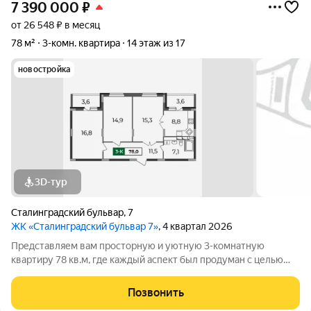
7 390 000
₽
от 26 548 ₽ в месяц
78 м²
3-комн. квартира
14 этаж из 17
новостройка
3D-тур
Сталинградский бульвар
,
7
ЖК «Сталинградский бульвар 7»
, 4 квартал 2026
Представляем вам просторную и уютную 3-комнатную
квартиру 78 кв.м, где каждый аспект был продуман с целью
обеспечения комфорта и функциональности. Каждая комната
спроектирована так, чтобы максимально эффективно
Позвонить
использовать пространство и придать