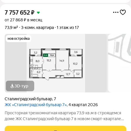
7 757 652
₽
от 27 868 ₽ в месяц
73,9 м²
3-комн. квартира
1 этаж из 17
новостройка
3D-тур
Сталинградский бульвар
,
7
ЖК «Сталинградский бульвар 7»
, 4 квартал 2026
Просторная трехкомнатная квартира 73,9 кв.м в строящемся
доме ЖК Сталинградский бульвар 7 в новом смарт-квартале
VERIZINO life. Классическая планировка квартиры с кухней-
гостиной, гардеробной и двумя лоджиями. Прямая продажа от