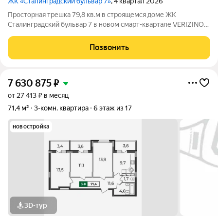
ЖК «Сталинградский бульвар 7»
, 4 квартал 2026
Просторная трешка 79,8 кв.м в строящемся доме ЖК
Сталинградский бульвар 7 в новом смарт-квартале VERIZINO
life. Классическая планировка-распашонка с тремя
обособленными комнатами, просторной кухней 15 кв.м и
Позвонить
тремя лоджиями. Прямая продажа от
7 630 875
₽
от 27 413 ₽ в месяц
71,4 м²
3-комн. квартира
6 этаж из 17
новостройка
3D-тур