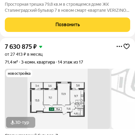
Просторная трешка 79,8 кв.м в строящемся доме ЖК
Сталинградский бульвар 7 в новом смарт-квартале VERIZINO
life. Классическая планировка-распашонка с тремя
обособленными комнатами, просторной кухней 15 кв.м и
Позвонить
тремя лоджиями. Прямая продажа от
7 630 875
₽
от 27 413 ₽ в месяц
71,4 м²
3-комн. квартира
14 этаж из 17
новостройка
3D-тур