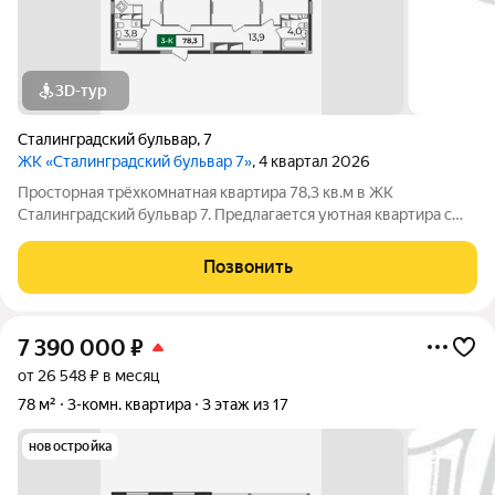
3D-тур
Сталинградский бульвар
,
7
ЖК «Сталинградский бульвар 7»
, 4 квартал 2026
Просторная трёхкомнатная квартира 78,3 кв.м в ЖК
Сталинградский бульвар 7. Предлагается уютная квартира с
большой кухней 14,3 кв.м, тремя спальнями, одна из которых
имеет выход на лоджию. Просторный коридор 13,9 кв.м с
Позвонить
местом под шкаф-купе и два
7 390 000
₽
от 26 548 ₽ в месяц
78 м²
3-комн. квартира
3 этаж из 17
новостройка