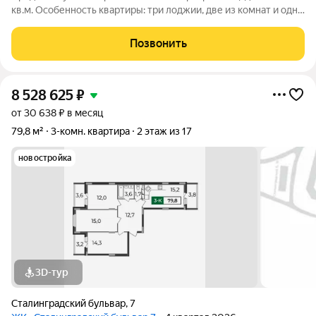
кв.м. Особенность квартиры: три лоджии, две из комнат и одна
из кухни. Небольшая, но функциональная кухня и раздельный
санузел обеспечивают удобство и комфорт для всех членов
Позвонить
семьи Черновая
8 528 625
₽
от 30 638 ₽ в месяц
79,8 м²
3-комн. квартира
2 этаж из 17
новостройка
3D-тур
Сталинградский бульвар
,
7