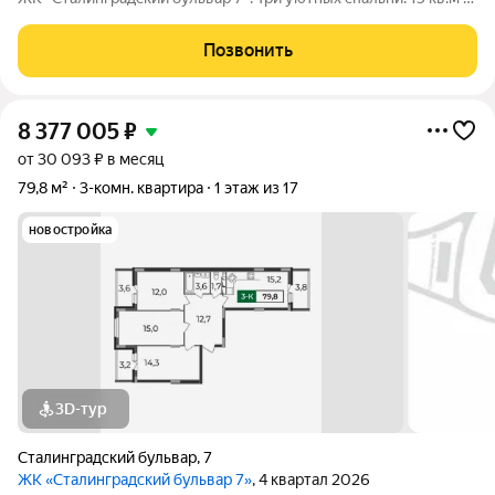
16 кв.м и 10 кв.м с выходом на лоджию, вместительная кухня
15 кв.м, 2 совмещенных санузла. Черновая отделка, гарантия
Позвонить
на дом 5 лет.
8 377 005
₽
от 30 093 ₽ в месяц
79,8 м²
3-комн. квартира
1 этаж из 17
новостройка
3D-тур
Сталинградский бульвар
,
7
ЖК «Сталинградский бульвар 7»
, 4 квартал 2026