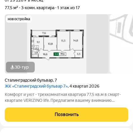
от 29 226 ₽ в месяц
77,5 м²
3-комн. квартира
1 этаж из 17
новостройка
3D-тур
Сталинградский бульвар
,
7
ЖК «Сталинградский бульвар 7»
, 4 квартал 2026
Комфорт и уют - трехкомнатная квартира 77,5 кв.м в смарт-
квартале VERIZINO life. Предлагаем вашему вниманию
светлую и просторную 3-комнатную квартиру площадью 77,5
кв.м, идеально подходящую для комфортного проживания.
Позвонить
Особенности квартиры: Окна на