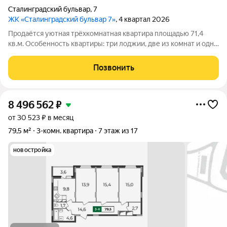
Сталинградский бульвар
,
7
ЖК «Сталинградский бульвар 7»
, 4 квартал 2026
Продаётся уютная трёхкомнатная квартира площадью 71,4
кв.м. Особенность квартиры: три лоджии, две из комнат и одна
из кухни. Небольшая, но функциональная кухня и раздельный
санузел обеспечивают удобство и комфорт для всех членов
Позвонить
семьи Черновая
8 496 562
₽
от 30 523 ₽ в месяц
79,5 м²
3-комн. квартира
7 этаж из 17
новостройка