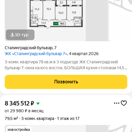
3D-тур
Сталинградский бульвар
,
7
ЖК «Сталинградский бульвар 7»
, 4 квартал 2026
3-комн. квартира 78 кв.м в 3 подъезде ЖК Сталинградский
бульвар 7: окна на юго-восток, БОЛЬШАЯ кухня-столовая 14,5
кв.м.; ПРОСТОРНАЯ прихожая с местом под шкаф-купе; ТРИ
отдельные комнаты; ДВА совмещенных санузла. Прямая
Позвонить
продажа от застройщика
8 345 512
₽
от 29 980 ₽ в месяц
79,5 м²
3-комн. квартира
1 этаж из 17
новостройка