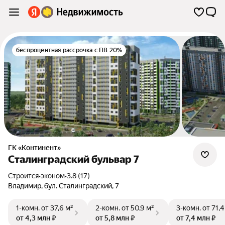
беспроцентная рассрочка с ПВ 20%
ГК «Континент»
Сталинградский бульвар 7
Строится
•
эконом
•
3.8 (17)
Владимир
,
бул. Сталинградский
,
7
1-комн.
от 37,6 м²
2-комн.
от 50,9 м²
3-комн.
от 71,4
от 4,3 млн ₽
от 5,8 млн ₽
от 7,4 млн ₽