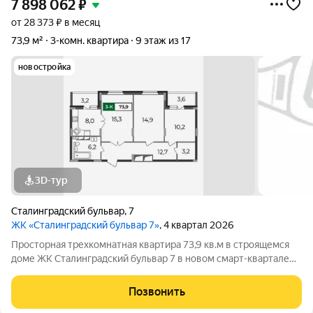
7 898 062
₽
от 28 373 ₽ в месяц
73,9 м²
3-комн. квартира
9 этаж из 17
новостройка
3D-тур
Сталинградский бульвар
,
7
ЖК «Сталинградский бульвар 7»
, 4 квартал 2026
Просторная трехкомнатная квартира 73,9 кв.м в строящемся
доме ЖК Сталинградский бульвар 7 в новом смарт-квартале
VERIZINO life. Классическая планировка квартиры с кухней-
гостиной, гардеробной и двумя лоджиями. Прямая продажа от
Позвонить
застройщика позволит