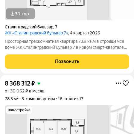
3D-тур
Сталинградский бульвар
,
7
ЖК «Сталинградский бульвар 7»
, 4 квартал 2026
Просторная трехкомнатная квартира 73,9 кв.м в строящемся
доме ЖК Сталинградский бульвар 7 в новом смарт-квартале
VERIZINO life. Классическая планировка квартиры с кухней-
гостиной, гардеробной и двумя лоджиями. Прямая продажа от
Позвонить
застройщика позволит
8 368 312
₽
от 30 062 ₽ в месяц
78,3 м²
3-комн. квартира
16 этаж из 17
новостройка