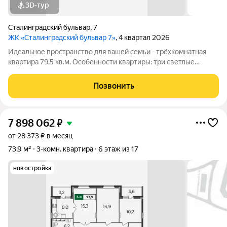
3D-тур
Сталинградский бульвар
,
7
ЖК «Сталинградский бульвар 7»
, 4 квартал 2026
Идеальное пространство для вашей семьи - трёхкомнатная
квартира 79,5 кв.м. Особенности квартиры: три светлые
комнаты (14/15/15 кв.м), предоставляющие простор для отдыха
и личного пространства для каждого члена семьи;
Позвонить
гардеробная, обеспечивающая
7 898 062
₽
от 28 373 ₽ в месяц
73,9 м²
3-комн. квартира
6 этаж из 17
новостройка