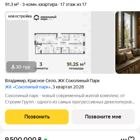
91,3 м²
3-комн. квартира
17 этаж из 17
новостройка
3D-тур
Владимир
,
Красное Село
,
ЖК Соколиный Парк
ЖК «Соколиный парк»
, 3 квартал 2028
Соколиный парк - новый современный жилой комплекс от
Строим Групп - одного из самых прогрессивных девелоперов
Владимирской области. Комплекс строится в районе Доброе
города Владимир, в непосредственной близости от новой
Позвонить
Позвоните мне
транспортной артерии города -
9 500 000
₽