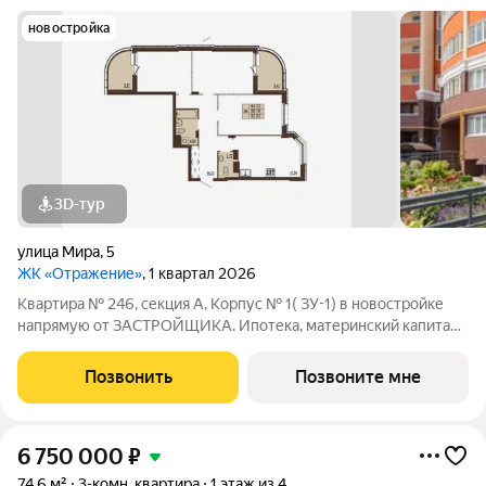
новостройка
3D-тур
улица Мира
,
5
ЖК «Отражение»
, 1 квартал 2026
Квартира № 246, секция А, Корпус № 1( ЗУ-1) в новостройке
напрямую от ЗАСТРОЙЩИКА. Ипотека, материнский капитал,
субсидии возможны г. Владимир, ул. Мира, д. 5 Отделка - Без
отделки. - - Жилой комплекс "Отражение" - это четыре 17-
Позвонить
Позвоните мне
этажных дома класса
6 750 000
₽
74,6 м²
3-комн. квартира
1 этаж из 4