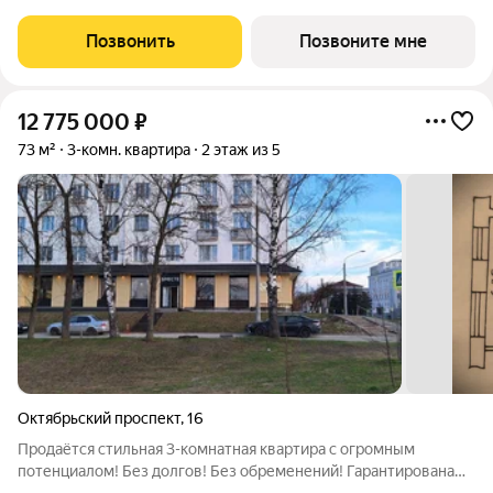
Владимирской области. Комплекс строится в районе Доброе
города Владимир, в непосредственной близости от новой
Позвонить
Позвоните мне
транспортной артерии города -
12 775 000
₽
73 м²
3-комн. квартира
2 этаж из 5
Октябрьский проспект
,
16
Продаётся стильная 3-комнатная квартира с огромным
потенциалом! Без долгов! Без обременений! Гарантирована