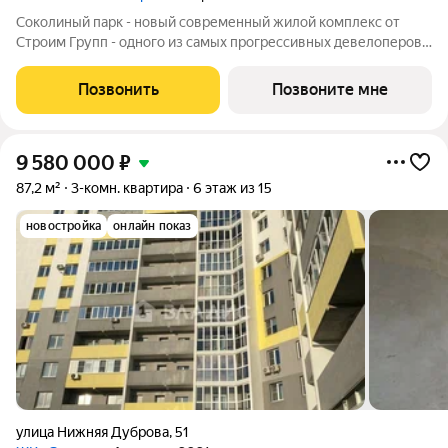
Соколиный парк - новый современный жилой комплекс от
Строим Групп - одного из самых прогрессивных девелоперов
Владимирской области. Комплекс строится в районе Доброе
города Владимир, в непосредственной близости от новой
Позвонить
Позвоните мне
транспортной артерии города -
9 580 000
₽
87,2 м²
3-комн. квартира
6 этаж из 15
новостройка
онлайн показ
улица Нижняя Дуброва
,
51