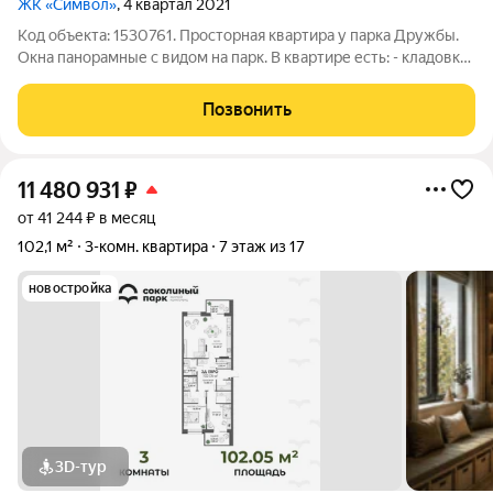
ЖК «Символ»
, 4 квартал 2021
Код объекта: 1530761. Просторная квартира у парка Дружбы.
Окна панорамные с видом на парк. В квартире есть: - кладовка;
- раздельный санузел; - лоджия с видом на парк Главные
преимущества: - крышная котельная (низкие ком.платежи); -
Позвонить
электрические
11 480 931
₽
от 41 244 ₽ в месяц
102,1 м²
3-комн. квартира
7 этаж из 17
новостройка
3D-тур