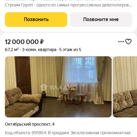
Строим Групп - одного из самых прогрессивных девелоперов
Владимирской области. Комплекс строится в районе Доброе
города Владимир, в непосредственной близости от новой
Позвонить
Позвоните мне
транспортной артерии города -
12 000 000
₽
67,2 м²
3-комн. квартира
5 этаж из 5
Октябрьский проспект
,
4
Код объекта: 991854. В продаже Эксклюзивная трехкомнатная