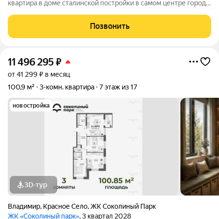
квартира в доме сталинской постройки в самом центре города
Владимира! Чудесный вид из окон порадует покупателя,
открывается прекрасная панорама города: Золотые Ворота,
Позвонить
Храм Святого Розария
11 496 295
₽
от 41 299 ₽ в месяц
100,9 м²
3-комн. квартира
7 этаж из 17
новостройка
3D-тур
Владимир
,
Красное Село
,
ЖК Соколиный Парк
ЖК «Соколиный парк»
, 3 квартал 2028