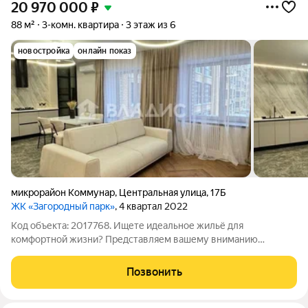
20 970 000
₽
88 м²
3-комн. квартира
3 этаж из 6
новостройка
онлайн показ
микрорайон Коммунар
,
Центральная улица
,
17Б
ЖК «Загородный парк»
, 4 квартал 2022
Код объекта: 2017768. Ищете идеальное жильё для
комфортной жизни? Представляем вашему вниманию
просторную трёхкомнатную квартиру в кирпичном доме по
адресу: Владимир, микрорайон Коммунар, Центральная улица,
Позвонить
17Б. Эта квартира настоящий оазис уюта и