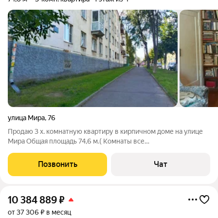
улица Мира
,
76
Продаю 3 х. комнатную квартиру в кирпичном доме на улице
Мира Общая площадь 74,6 м.( Комнаты все
ИЗОЛИРОВАННЫЕ( раздельные) 19+18.9+14 м. На разные
стороны 2 окна на одну,2 окна на другую сторону, кухня 7.7м.,
Позвонить
Чат
раздельный сан.узел.,просторный большой
10 384 889
₽
от 37 306 ₽ в месяц