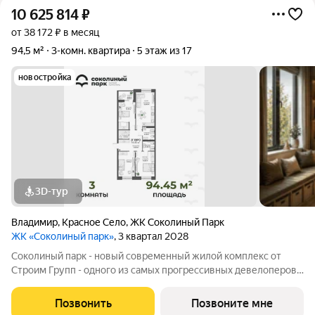
10 625 814
₽
от 38 172 ₽ в месяц
94,5 м²
3-комн. квартира
5 этаж из 17
новостройка
3D-тур
Владимир
,
Красное Село
,
ЖК Соколиный Парк
ЖК «Соколиный парк»
, 3 квартал 2028
Соколиный парк - новый современный жилой комплекс от
Строим Групп - одного из самых прогрессивных девелоперов
Владимирской области. Комплекс строится в районе Доброе
города Владимир, в непосредственной близости от новой
Позвонить
Позвоните мне
транспортной артерии города -