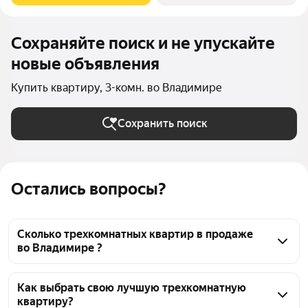
Сохраняйте поиск и не упускайте
новые объявления
Купить квартиру, 3-комн. во Владимире
Сохранить поиск
Остались вопросы?
Сколько трехкомнатных квартир в продаже
во Владимире ?
На Яндекс Недвижимости в продаже во Владимире 
145 трехкомнатных квартир, из них 1 объявление от 
Как выбрать свою лучшую трехкомнатную
квартиру?
собственников, 23 объявления от агентств, 121 