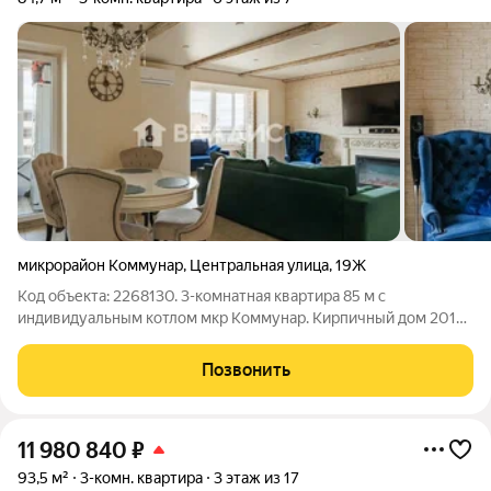
микрорайон Коммунар
,
Центральная улица
,
19Ж
Код объекта: 2268130. 3-комнатная квартира 85 м с
индивидуальным котлом мкр Коммунар. Кирпичный дом 2015
года, 6/7 этаж. Общая площадь: 85 м. Планировка, в которую
влюбляются: 2 изолированные спальни (21 м большая детская
Позвонить
комната и 13 м
11 980 840
₽
93,5 м²
3-комн. квартира
3 этаж из 17