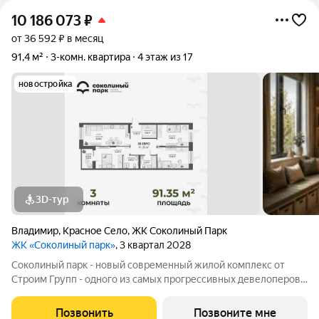
10 186 073
₽
от 36 592 ₽ в месяц
91,4 м²
3-комн. квартира
4 этаж из 17
новостройка
3D-тур
Владимир
,
Красное Село
,
ЖК Соколиный Парк
ЖК «Соколиный парк»
, 3 квартал 2028
Соколиный парк - новый современный жилой комплекс от
Строим Групп - одного из самых прогрессивных девелоперов
Владимирской области. Комплекс строится в районе Доброе
города Владимир, в непосредственной близости от новой
Позвонить
Позвоните мне