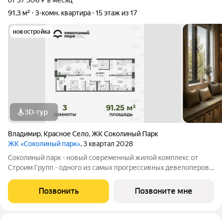
от 37 306 ₽ в месяц
91,3 м²
3-комн. квартира
15 этаж из 17
новостройка
3D-тур
Владимир
,
Красное Село
,
ЖК Соколиный Парк
ЖК «Соколиный парк»
, 3 квартал 2028
Соколиный парк - новый современный жилой комплекс от
Строим Групп - одного из самых прогрессивных девелоперов
Владимирской области. Комплекс строится в районе Доброе
города Владимир, в непосредственной близости от новой
Позвонить
Позвоните мне
транспортной артерии города -