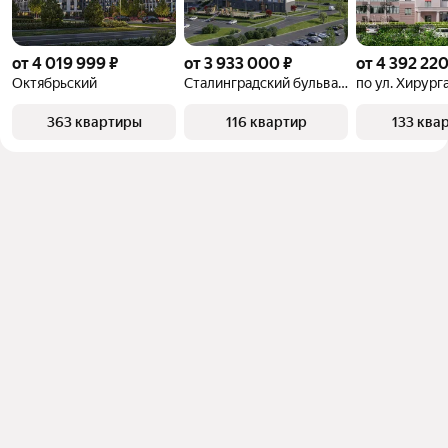
от 4 019 999 ₽
от 3 933 000 ₽
от 4 392 220
Октябрьский
Сталинградский бульвар 10
по ул. Хирург
363 квартиры
116 квартир
133 ква