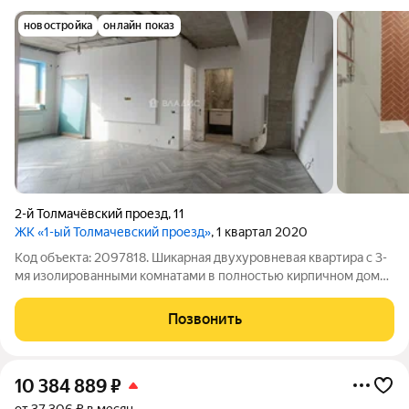
новостройка
онлайн показ
2-й Толмачёвский проезд
,
11
ЖК «1-ый Толмачевский проезд»
, 1 квартал 2020
Код объекта: 2097818. Шикарная двухуровневая квартира с 3-
мя изолированными комнатами в полностью кирпичном доме
на Толмачевском проезде, д.11. Общая площадь квартиры -
113,7 м2. Все окна выходят на частный сектор, тишина, только
Позвонить
слышно пение птиц;
10 384 889
₽