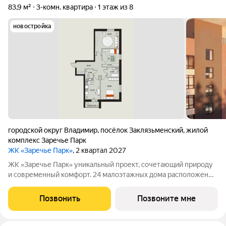
83,9 м²
3-комн. квартира
1 этаж из 8
новостройка
городской округ Владимир
,
посёлок Заклязьменский
,
жилой
комплекс Заречье Парк
ЖК «Заречье Парк»
, 2 квартал 2027
ЖК «Заречье Парк» уникальный проект, сочетающий природу
и современный комфорт. 24 малоэтажных дома расположены
рядом с сосновым лесом чистый воздух, живописные виды и
тишина всего в 15 минутах от центра Владимира. Здесь лес,
Позвонить
Позвоните мне
воздух и река станут