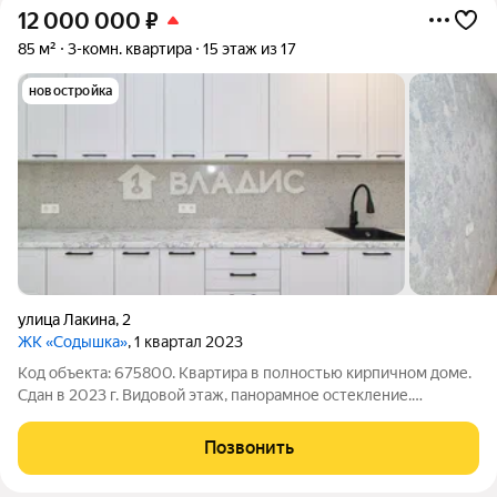
12 000 000
₽
85 м²
3-комн. квартира
15 этаж из 17
новостройка
улица Лакина
,
2
ЖК «Содышка»
, 1 квартал 2023
Код объекта: 675800. Квартира в полностью кирпичном доме.
Сдан в 2023 г. Видовой этаж, панорамное остекление.
Отличная планировка- комнаты на разные стороны (
18,7+16,8+13,7 м2), просторная кухня 13,5м2, раздельный сан
Позвонить
узел, гардеробная. Дом с