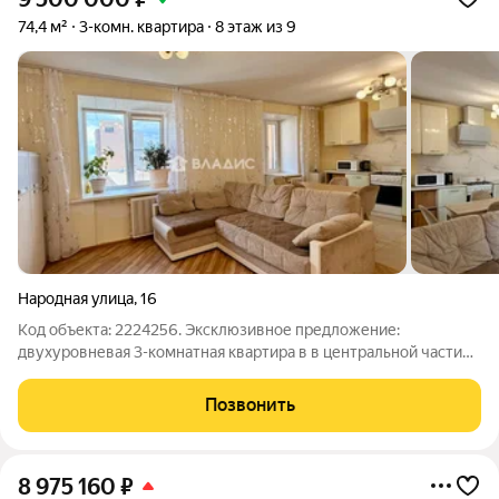
74,4 м²
3-комн. квартира
8 этаж из 9
Народная улица
,
16
Код объекта: 2224256. Эксклюзивное предложение:
двухуровневая 3-комнатная квартира в в центральной части
города Владимира! Продается просторная трехкомнатная
квартира на 8 и 9 этажах кирпичного дома. Это редкий формат
Позвонить
жилья, с максимальным комфортом
8 975 160
₽