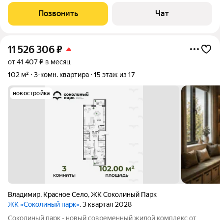
чистота сделки! О квартире: - Расположена на 2-м этаже
добротного кирпичного дома. Очень толстые несущие стены
Позвонить
Чат
из красного кирпича,
11 526 306
₽
от 41 407 ₽ в месяц
102 м²
3-комн. квартира
15 этаж из 17
новостройка
Владимир
,
Красное Село
,
ЖК Соколиный Парк
ЖК «Соколиный парк»
, 3 квартал 2028
Соколиный парк - новый современный жилой комплекс от