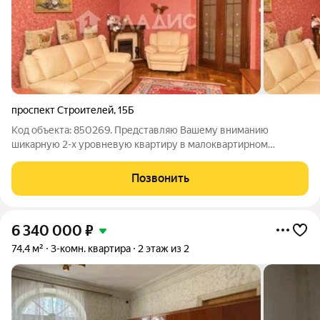
проспект Строителей
,
15Б
Код объекта: 850269. Представляю Вашему вниманию
шикарную 2-х уровневую квартиру в малоквартирном
кирпичном доме, в развитом районе города. -Квартира
расположена на 2 и 3 этаже. Три просторные комнаты
Позвонить
21+22+13 кв.м. Большая кухня 16 кв.м, два
6 340 000
₽
74,4 м²
3-комн. квартира
2 этаж из 2