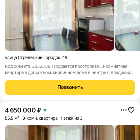
улица Стрелецкий Городок
,
49
Код объекта: 2232308. Продается просторная , 3-комнатная
квартира в добротном, кирпичном доме в центре г. Владимира
на ул. Стрелецкий городок. Чистый подъезд ,на лестничной
площадке две квартиры, приличные соседи. Большие ,светлые
Позвонить
окна на разные
4 650 000
₽
55,5 м²
3-комн. квартира
1 этаж из 3