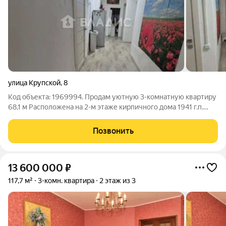
улица Крупской
,
8
Код объекта: 1969994. Продам уютную 3-комнатную квартиру
68,1 м Расположена на 2-м этаже кирпичного дома 1941 г.п.
Высокие потолки, окна на улицу и во двор светло и просторно!
Жилая площадь 54 м, кухня 6 м. Косметический ремонт,
Позвонить
готовый к заселению.
13 600 000
₽
117,7 м²
3-комн. квартира
2 этаж из 3