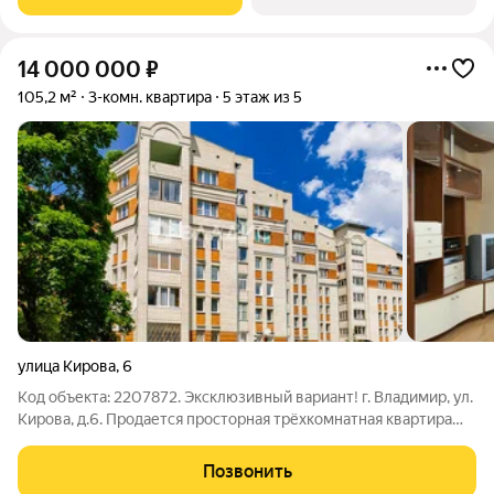
состоянии, пластиковые окна.
14 000 000
₽
105,2 м²
3-комн. квартира
5 этаж из 5
улица Кирова
,
6
Код объекта: 2207872. Эксклюзивный вариант! г. Владимир, ул.
Кирова, д.6. Продается просторная трёхкомнатная квартира
общей площадью 105,2 кв.м., в кирпичном доме, построенном
по индивидуальному проекту с крышкой газовой котельной.
Позвонить
Окна выходят на