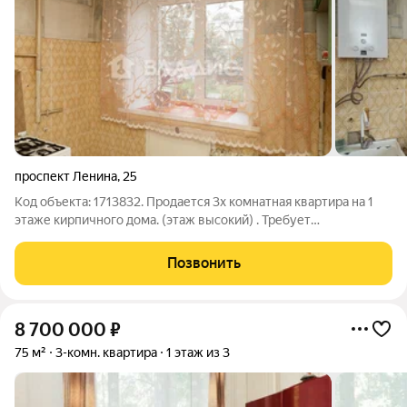
проспект Ленина
,
25
Код объекта: 1713832. Продается 3х комнатная квартира на 1
этаже кирпичного дома. (этаж высокий) . Требует
косметического ремонта. Все окна пвх. Очень удачное
расположение дома, вся инфраструктура в шаговой
Позвонить
доступности, рядом супермаркеты, кинотеатр
8 700 000
₽
75 м²
3-комн. квартира
1 этаж из 3