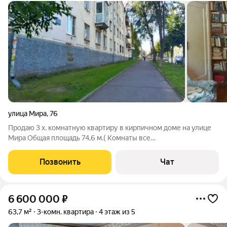
улица Мира
,
76
Продаю 3 х. комнатную квартиру в кирпичном доме на улице
Мира Общая площадь 74,6 м.( Комнаты все
ИЗОЛИРОВАННЫЕ( раздельные) 19+18.9+14 м. На разные
стороны 2 окна на одну,2 окна на другую сторону, кухня 7.7м.,
Позвонить
Чат
раздельный сан.узел.,просторный большой
6 600 000
₽
63,7 м²
3-комн. квартира
4 этаж из 5