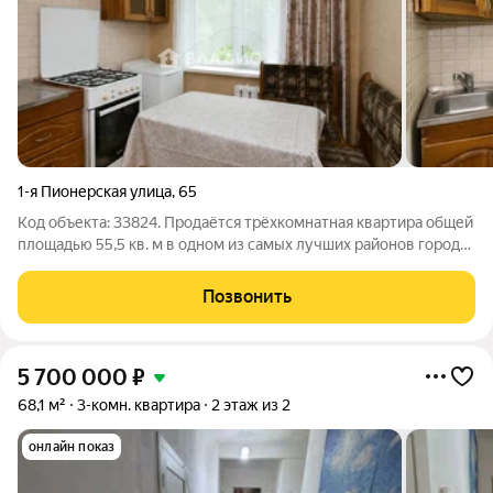
1-я Пионерская улица
,
65
Код объекта: 33824. Продаётся трёхкомнатная квартира общей
площадью 55,5 кв. м в одном из самых лучших районов города
на 1-й Пионерской улице, 65 в городе Владимир. Жилая
площадь 36,7 кв. м, с тремя раздельными комнатами (13,7 +
Позвонить
12,3 + 10,7 кв. м).
5 700 000
₽
68,1 м²
3-комн. квартира
2 этаж из 2
онлайн показ