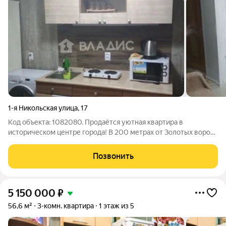
1-я Никольская улица
,
17
Код объекта: 1082080. Продаётся уютная квартира в
историческом центре города! В 200 метрах от Золотых ворот
вы найдёте эту уникальную квартиру в старом фонде.
Благодаря сделанной перепланировке и изолированным
Позвонить
комнатам, ваша жизнь станет ещё
5 150 000
₽
56,6 м²
3-комн. квартира
1 этаж из 5