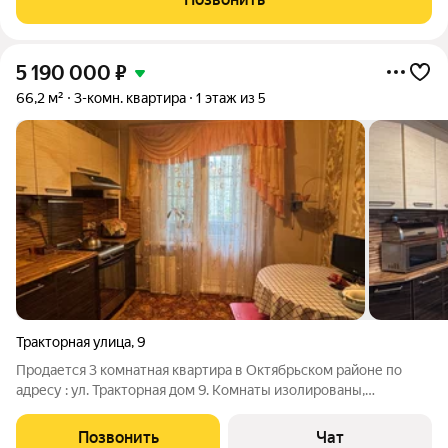
возможна ипотека сделка
5 190 000
₽
66,2 м²
3-комн. квартира
1 этаж из 5
Тракторная улица
,
9
Продается 3 комнатная квартира в Октябрьском районе по
адресу : ул. Тракторная дом 9. Комнаты изолированы,
раздельный санузел, просторная кухня, широкий коридор,
гардеробная, застекленная лоджия.Квартира в нормальном
Позвонить
Чат