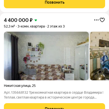
инфраструктура, детский сад, школа, остановка
Позвонить
общественного транспорта, сетевые
4 400 000
₽
52,3 м²
3-комн. квартира
2 этаж из 3
Никитская улица
,
25
Арт. 135668132 Трехкомнатная квартира в сердце Владимира !
Теплая, светлая квартира в историческом центре города
отличный вариант как для личного проживания, так и для
инвестиций. Прямая продажа, все документы готовы,
Позвонить