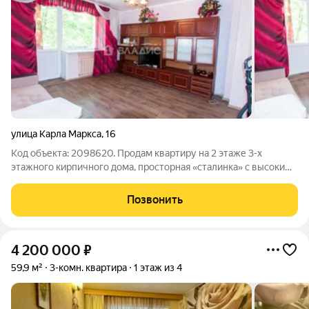
улица Карла Маркса
,
16
Код объекта: 2098620. Продам квартиру на 2 этаже 3-х
этажного кирпичного дома, просторная «сталинка» с высокими
потолками (3 м) в историческом центре города Владимира.
Ремонт и состояние: Свежий косметический ремонт квартира
Позвонить
в отличном состоянии!
4 200 000
₽
59,9 м²
3-комн. квартира
1 этаж из 4