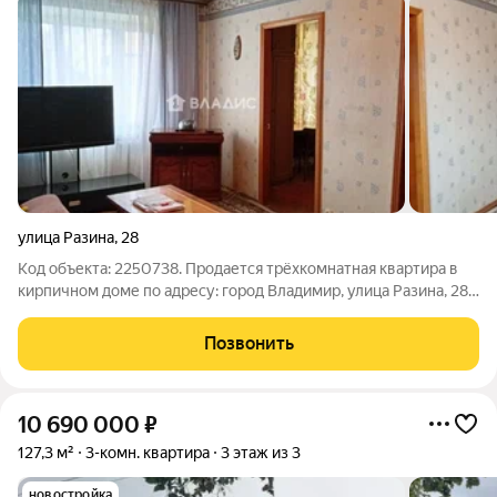
улица Разина
,
28
Код объекта: 2250738. Продается трёхкомнатная квартира в
кирпичном доме по адресу: город Владимир, улица Разина, 28.
Этот вариант подойдёт тем, кто ищет комфортное жильё в
спокойном районе. Квартира расположена на 4 этаже 5-
Позвонить
этажного дома. Общая
10 690 000
₽
127,3 м²
3-комн. квартира
3 этаж из 3
новостройка