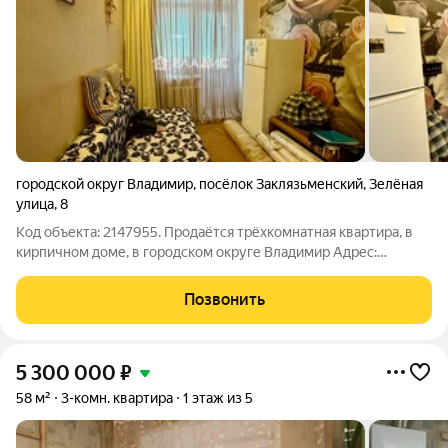
городской округ Владимир
,
посёлок Заклязьменский
,
Зелёная
улица
,
8
Код объекта: 2147955. Продаётся трёхкомнатная квартира, в
кирпичном доме, в городском округе Владимир Адрес:
посёлок Заклязьменский, Зелёная улица, 8. Доступная цена,
выгодное предложение на рынке недвижимости. Общая
Позвонить
площадь квартиры составляет 59,9
5 300 000
₽
58 м²
3-комн. квартира
1 этаж из 5