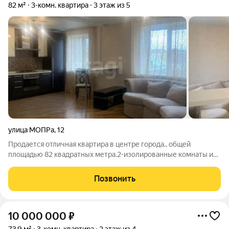
82 м²
3-комн. квартира
3 этаж из 5
улица МОПРа
,
12
Продается отличная квартира в центре города., общей
площадью 82 квадратных метра.2-изолированные комнаты и
кухня-гостиная. Санузел раздельный. В квартире выполнен
качественный ремонт, большая лоджия. Дом кирпичный, до
Позвонить
центра города пешком
10 000 000
₽