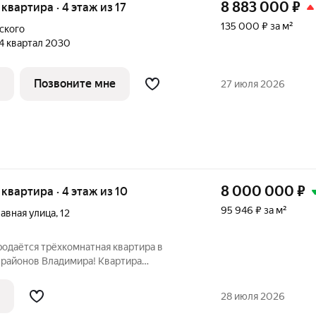
8 883 000
₽
я квартира · 4 этаж из 17
135 000 ₽ за м²
ского
 4 квартал 2030
Позвоните мне
27 июля 2026
8 000 000
₽
я квартира · 4 этаж из 10
95 946 ₽ за м²
авная улица
,
12
родаётся трёхкомнатная квартира в
 районов Владимира! Квартира
икрорайон Юрьевец, ул. Славная, д.12.
 тех, кто ценит комфорт и безопасность!
28 июля 2026