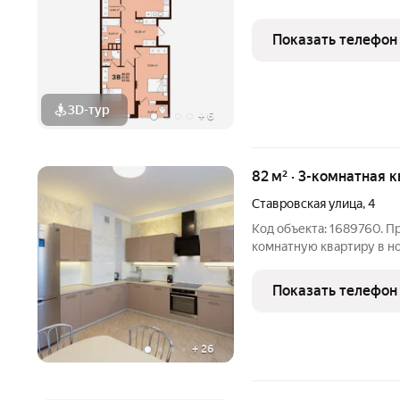
Показать телефон
3D-тур
+
6
82 м² · 3-комнатная 
Ставровская улица
,
4
Код объекта: 1689760. 
комнатную квартиру в н
планировка с большой к
застекленные лоджии: из
Показать телефон
кладовка Сделан
+
26