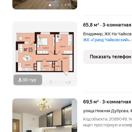
+
11
65,8 м² · 3-комнатная
Владимир
,
ЖК На Чайков
ЖК «Гранд Чайковский»
,
Показать телефон
3D-тур
+
6
69,5 м² · 3-комнатная
улица Нижняя Дуброва
,
Код объекта: 2089049. У
ищет просторную и ком
доме! Продаётся трёхком