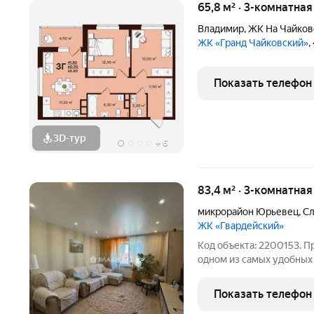
65,8 м² · 3-комнатна
Владимир
,
ЖК На Чайков
ЖК «Гранд Чайковский»
,
Показать телефон
3D-тур
+
6
83,4 м² · 3-комнатна
микрорайон Юрьевец
,
Сл
ЖК «Гвардейский»
Код объекта: 2200153. П
одном из самых удобных
расположена по адресу: м
Это идеальное жильё для
Показать телефон
Квартира