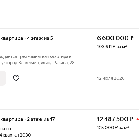
6 600 000
₽
я квартира · 4 этаж из 5
103 611 ₽ за м²
родается трёхкомнатная квартира в
у: город Владимир, улица Разина, 28.
ем, кто ищет комфортное жильё в
ира расположена на 4 этаже 5-этажного
12 июля 2026
12 487 500
₽
 квартира · 2 этаж из 17
125 000 ₽ за м²
ского
 4 квартал 2030