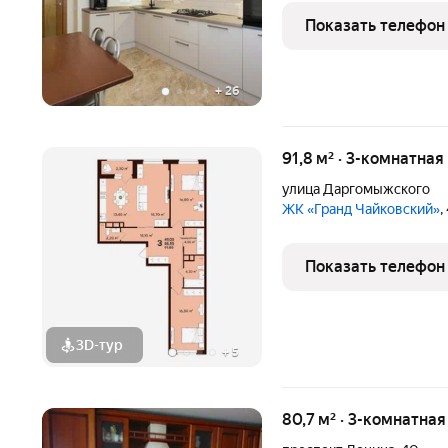
улице Нижняя Дуброва, 4
Показать телефон
расположена на 7
+
26
91,8 м² · 3-комнатная
улица Даргомыжского
ЖК «Гранд Чайковский»
,
Показать телефон
3D-тур
+
5
80,7 м² · 3-комнатна