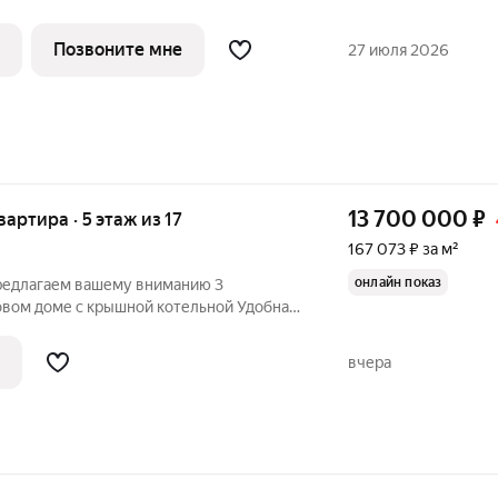
Позвоните мне
27 июля 2026
13 700 000
₽
квартира · 5 этаж из 17
167 073 ₽ за м²
онлайн показ
Предлагаем вашему вниманию 3
овом доме с крышной котельной Удобная
ухней, изолированные комнаты Две
 кухни и из спальни, есть вместительная
вчера