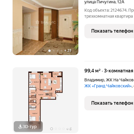
улица Пичугина
,
12А
Код объекта: 2124674. П
трехкомнатная квартира 
состоянии. Настоящий к
постройки, находится в 
Показать телефон
Квартира
+
23
99,4 м² · 3-комнатная
Владимир
,
ЖК На Чайков
ЖК «Гранд Чайковский»
,
Показать телефон
3D-тур
+
6