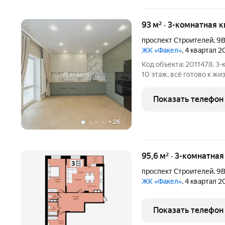
93 м² · 3-комнатная 
проспект Строителей
,
9
ЖК «Факел»
, 4 квартал 
Код объекта: 2011478. 3-
10 этаж, всё готово к жизни Просторная, светлая и прод
до мелочей: эта квартир
3-комнатную квартиру в 
Показать телефон
+
26
95,6 м² · 3-комнатная
проспект Строителей
,
9
ЖК «Факел»
, 4 квартал 
Показать телефон