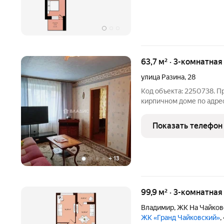
63,7 м² · 3-комнатна
улица Разина
,
28
Код объекта: 2250738. П
кирпичном доме по адрес
Этот вариант подойдёт т
спокойном районе. Кварт
Показать телефон
дома. Общая
+
13
99,9 м² · 3-комнатная
Владимир
,
ЖК На Чайков
ЖК «Гранд Чайковский»
,