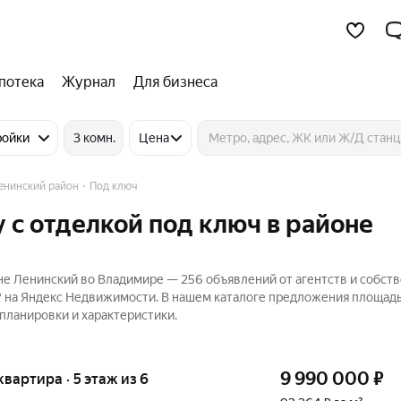
потека
Журнал
Для бизнеса
ройки
3 комн.
Цена
енинский район
Под ключ
 с отделкой под ключ в районе
не Ленинский во Владимире — 256 объявлений от агентств и собст
 ₽ на Яндекс Недвижимости. В нашем каталоге предложения площад
 планировки и характеристики.
9 990 000
₽
квартира · 5 этаж из 6