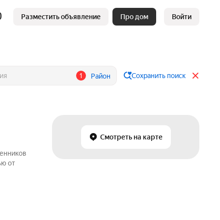
Разместить объявление
Про дом
Войти
1
Сохранить поиск
Район
Смотреть на карте
венников
ью от