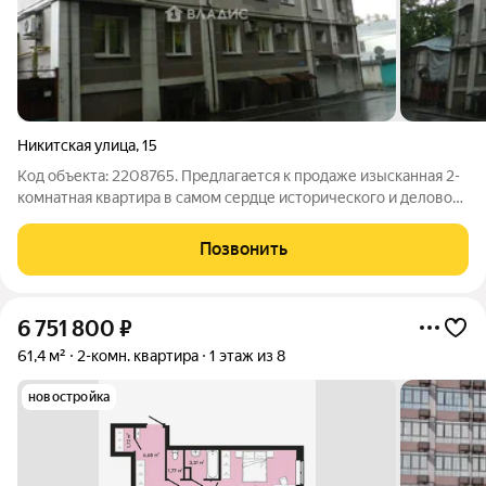
Никитская улица
,
15
Код объекта: 2208765. Предлагается к продаже изысканная 2-
комнатная квартира в самом сердце исторического и делового
центра города место, где живёт культура, события и удобство.
Дом и подъезд - Элегантный кирпичный дом бизнес-класса
Позвонить
сочетание
6 751 800
₽
61,4 м²
2-комн. квартира
1 этаж из 8
новостройка