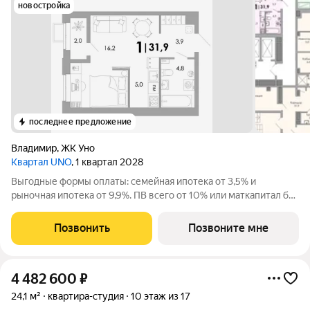
новостройка
последнее предложение
Владимир
,
ЖК Уно
Квартал UNO
, 1 квартал 2028
Выгодные формы оплаты: семейная ипотека от 3,5% и
рыночная ипотека от 9,9%. ПВ всего от 10% или маткапитал без
доплат. Жилoй кваpтал класса бизнес-лайт УНО вблизи
иcтоpическoго центpа oт apxитeктуpнoго бюро c миpовым
Позвонить
Позвоните мне
имeнeм. Уникальные планировки с
4 482 600
₽
24,1 м²
квартира-студия
10 этаж из 17