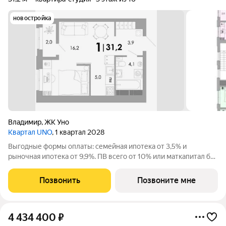
новостройка
Владимир
,
ЖК Уно
Квартал UNO
, 1 квартал 2028
Выгодные формы оплаты: семейная ипотека от 3,5% и
рыночная ипотека от 9,9%. ПВ всего от 10% или маткапитал без
доплат. Жилoй кваpтал класса бизнес-лайт УНО вблизи
иcтоpическoго центpа oт apxитeктуpнoго бюро c миpовым
Позвонить
Позвоните мне
имeнeм. Уникальные планировки с
4 434 400
₽