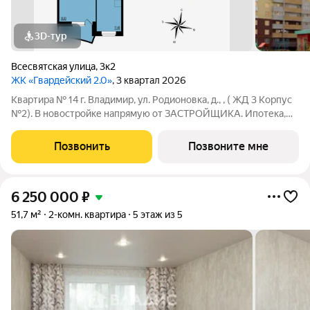
3D-тур
Всесвятская улица
,
3к2
ЖК «Гвардейский 2.0»
, 3 квартал 2026
Квартира № 14 г. Владимир, ул. Родионовка, д., , ( ЖД 3 Корпус
№2). В новостройке напрямую от ЗАСТРОЙЩИКА. Ипотека,
материнский капитал, субсидии возможны Отделка - Без
отделки, Отопление и горячее водоснабжение: В доме своя
Позвонить
Позвоните мне
крышная газовая
6 250 000
₽
51,7 м²
2-комн. квартира
5 этаж из 5