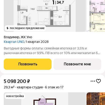
последнее предложение
Владимир
,
ЖК Уно
Квартал UNO
, 1 квартал 2028
Выгодные формы оплаты: семейная ипотека от 3,5% и
рыночная ипотека от 9,9%. ПВ всего от 10% или маткапитал без
доплат. Жилoй кваpтал класса бизнес-лайт УНО вблизи
иcтоpическoго центpа oт apxитeктуpнoго бюро c миpовым
Позвонить
Позвоните мне
имeнeм. Уникальные планировки с
5 098 200
₽
29,3 м²
квартира-студия
6 этаж из 17
новостройка