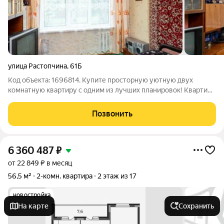
улица Растопчина
,
61Б
Код объекта: 1696814. Купите просторную уютную двух
комнатную квартиру с одним из лучших планировок! Квартира
чистая, ухоженная, светлая! Чешка- распашонка, идеальный
второй этаж! Квартира, отлично подойдет для молодой семьи,
Позвонить
людям с солидным
6 360 487
₽
от 22 849 ₽ в месяц
56,5 м²
2-комн. квартира
2 этаж из 17
новостройка
На карте
Сохранить