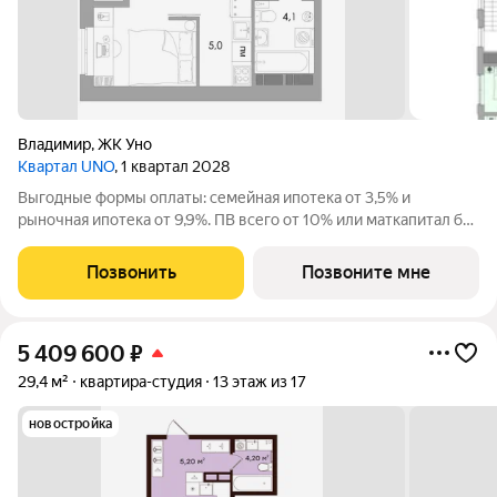
Владимир
,
ЖК Уно
Квартал UNO
, 1 квартал 2028
Выгодные формы оплаты: семейная ипотека от 3,5% и
рыночная ипотека от 9,9%. ПВ всего от 10% или маткапитал без
доплат. Жилoй кваpтал класса бизнес-лайт УНО вблизи
иcтоpическoго центpа oт apxитeктуpнoго бюро c миpовым
Позвонить
Позвоните мне
имeнeм. Уникальные планировки с
5 409 600
₽
29,4 м²
квартира-студия
13 этаж из 17
новостройка