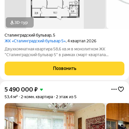
3D-тур
Сталинградский бульвар
,
5
ЖК «Сталинградский бульвар 5»
, 4 квартал 2026
Двухкомнатная квартира 58,6 кв.м в монолитном ЖК
"Сталинградский бульвар 5" в рамках смарт-квартала
VERIZINO life. Плюсы:квадратная кухня почти 10 кв.м с
выходом на лоджию, просторные раздельные жилые комнаты
Позвонить
15 / 16 кв.м, совмещенный санузел,
5 490 000
₽
53,4 м²
2-комн. квартира
2 этаж из 5