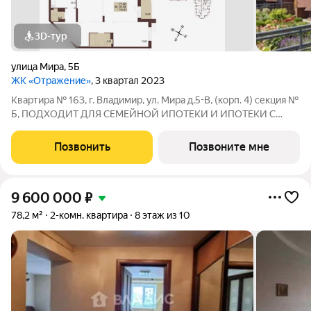
3D-тур
улица Мира
,
5Б
ЖК «Отражение»
, 3 квартал 2023
Квартира № 163, г. Владимир, ул. Мира д.5-В, (корп. 4) секция №
Б, ПОДХОДИТ ДЛЯ СЕМЕЙНОЙ ИПОТЕКИ И ИПОТЕКИ С
ГОСПОДДЕРЖКОЙ - ОТ 6%, в новостройке напрямую от
ЗАСТРОЙЩИКА. Ипотека, материнский капитал, субсидии
Позвонить
Позвоните мне
возможны Отделка - Без отделки. Жилой
9 600 000
₽
78,2 м²
2-комн. квартира
8 этаж из 10