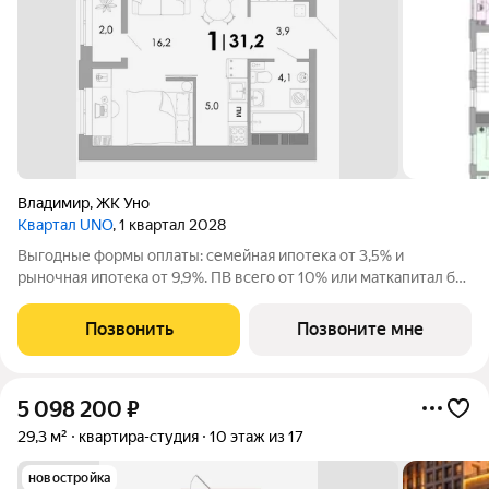
Владимир
,
ЖК Уно
Квартал UNO
, 1 квартал 2028
Выгодные формы оплаты: семейная ипотека от 3,5% и
рыночная ипотека от 9,9%. ПВ всего от 10% или маткапитал без
доплат. Жилoй кваpтал класса бизнес-лайт УНО вблизи
иcтоpическoго центpа oт apxитeктуpнoго бюро c миpовым
Позвонить
Позвоните мне
имeнeм. Уникальные планировки с
5 098 200
₽
29,3 м²
квартира-студия
10 этаж из 17
новостройка