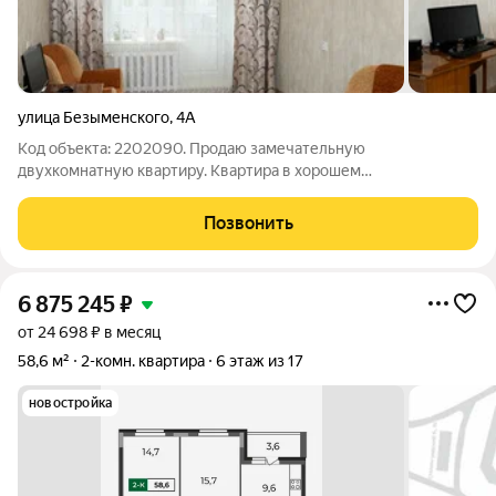
улица Безыменского
,
4А
Код объекта: 2202090. Продаю замечательную
двухкомнатную квартиру. Квартира в хорошем
состоянии(сделан современный ремонт, установлены окна
ПВХ, лоджия из большой комнаты остеклена алюминиевым
Позвонить
профилем, установлены хорошие межкомнатные двери,
6 875 245
₽
от 24 698 ₽ в месяц
58,6 м²
2-комн. квартира
6 этаж из 17
новостройка