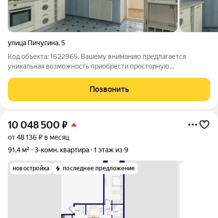
улица Пичугина
,
5
Код объекта: 1622965. Вашему вниманию предлагается
уникальная возможность приобрести просторную
четырёхкомнатную квартиру в одном из самых известных
домов города Владимира, расположенного по адресу улица
Позвонить
Пичугина, 5. Квартира расположена на третьем
10 048 500
₽
от 48 136 ₽ в месяц
91,4 м²
3-комн. квартира
1 этаж из 9
новостройка
последнее предложение