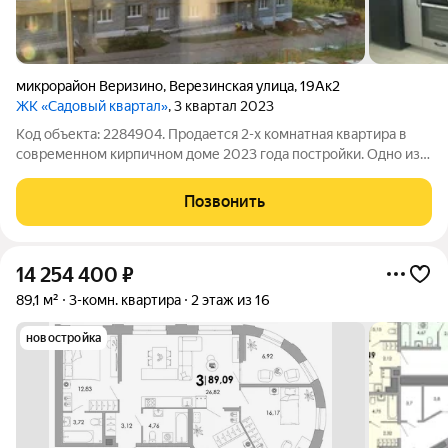
микрорайон Веризино
,
Верезинская улица
,
19Ак2
ЖК «Садовый квартал»
, 3 квартал 2023
Код объекта: 2284904. Продается 2-х комнатная квартира в
современном кирпичном доме 2023 года постройки. Одно из
главных преимуществ редкая планировка на две стороны
света, благодаря которой квартира хорошо проветривается и
Позвонить
наполняется естественным
14 254 400
₽
89,1 м²
3-комн. квартира
2 этаж из 16
новостройка