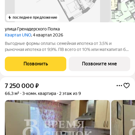
последнее предложение
улица Гренадерского Полка
Квартал UNO
, 4 квартал 2026
Выгодные формы оплаты: семейная ипотека от 3,5% и
рыночная ипотека от 9,9%. ПВ всего от 10% или маткапитал без
доплат. Жилoй кваpтал класса бизнес-лайт УНО вблизи
иcтоpическoго центpа oт apxитeктуpнoго бюро c миpовым
Позвонить
Позвоните мне
имeнeм. Уникальные планировки с
7 250 000
₽
66,3 м²
3-комн. квартира
2 этаж из 9