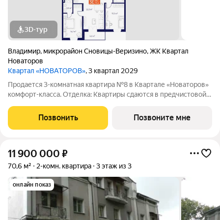
3D-тур
Владимир
,
микрорайон Сновицы-Веризино
,
ЖК Квартал
Новаторов
Квартал «НОВАТОРОВ»
, 3 квартал 2029
Продается 3-комнатная квартира №8 в Квартале «Новаторов»
комфорт-класса. Отделка: Квартиры сдаются в предчистовой
отделке: чистовая стяжка, гипсовая штукатурка в комнатах и
коридоре, электроразводка по квартире. Обязательное
Позвонить
Позвоните мне
остекление всех лоджий и
11 900 000
₽
70,6 м²
2-комн. квартира
3 этаж из 3
онлайн показ