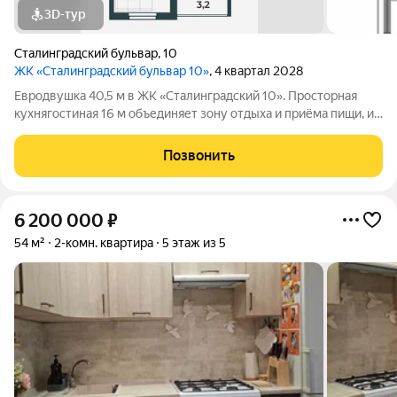
3D-тур
Сталинградский бульвар
,
10
ЖК «Сталинградский бульвар 10»
, 4 квартал 2028
Евродвушка 40,5 м в ЖК «Сталинградский 10». Просторная
кухнягостиная 16 м объединяет зону отдыха и приёма пищи, из
неё предусмотрен выход в жилую комнату. Отдельная жилая
комната 11,5 м с выходом на лоджию, совмещённый санузел и
Позвонить
прихожая с местом под
6 200 000
₽
54 м²
2-комн. квартира
5 этаж из 5