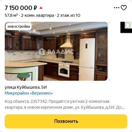
7 150 000
₽
57,8 м²
2-комн. квартира
2 этаж из 10
новостройка
улица Куйбышева
,
5И
Микрорайон «Веризино»
Код объекта: 2257342. Продаётся уютная 2-комнатная
квартира, в новом кирпичном доме, ул. Куйбышева, д.5И. Дом
со своей крышной газовой котельной, что обеспечивает
низкие коммунальные платежи. У квартиры очень удобная
Позвонить
планировка, "распашонка" окна на