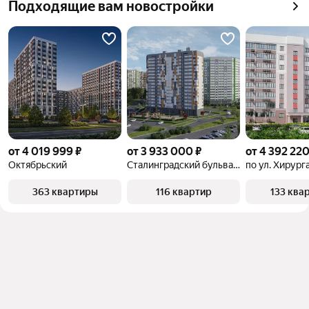
Подходящие вам новостройки
от 4 019 999 ₽
от 3 933 000 ₽
от 4 392 220
Октябрьский
Сталинградский бульвар 10
по ул. Хирург
363 квартиры
116 квартир
133 ква