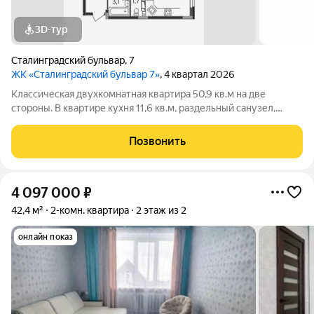
3D-тур
Сталинградский бульвар
,
7
ЖК «Сталинградский бульвар 7»
, 4 квартал 2026
Классическая двухкомнатная квартира 50,9 кв.м на две
стороны. В квартире кухня 11,6 кв.м, раздельный санузел,
удобная прихожая с нишей для шкафа-купе и 2 спальни по 12
кв.м, в одной из которых предусмотрен выход на лоджию.
Позвонить
Черновая отделка, гарантия
4 097 000
₽
42,4 м²
2-комн. квартира
2 этаж из 2
онлайн показ