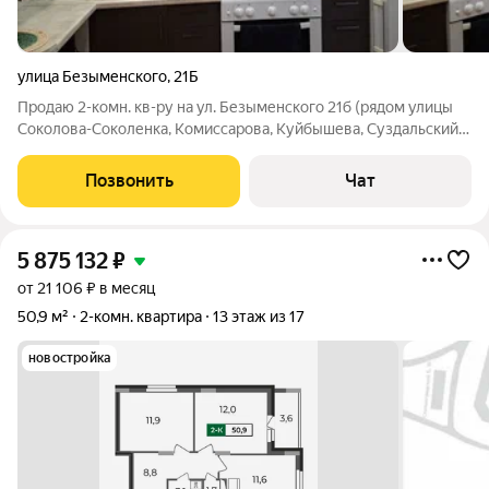
улица Безыменского
,
21Б
Продаю 2-комн. кв-ру на ул. Безыменского 21б (рядом улицы
Соколова-Соколенка, Комиссарова, Куйбышева, Суздальский
проспект). 55 панельного дома, с крышей проблем нет, в
прошлом году был сделан капитальный ремонт. 54299.
Позвонить
Чат
Любимая планировка наших
5 875 132
₽
от 21 106 ₽ в месяц
50,9 м²
2-комн. квартира
13 этаж из 17
новостройка