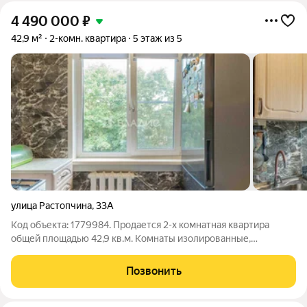
4 490 000
₽
42,9 м²
2-комн. квартира
5 этаж из 5
улица Растопчина
,
33А
Код объекта: 1779984. Продается 2-х комнатная квартира
общей площадью 42,9 кв.м. Комнаты изолированные,
просторные 18 и 12 кв.м. Кухня 6 кв.м Санузел раздельный с
новым ремонтом. В ванной и в туалете стены и пол выложены
Позвонить
керамогранитной плиткой,