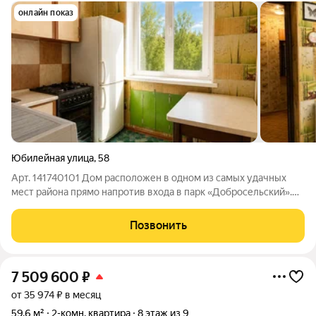
онлайн показ
Юбилейная улица
,
58
Арт. 141740101 Дом расположен в одном из самых удачных
мест района прямо напротив входа в парк «Добросельский».
Место притяжения жителей всего города: прогулочные аллеи,
современные детские площадки, спортивные зоны,
Позвонить
велодорожки и отличная атмосфера
7 509 600
₽
от 35 974 ₽ в месяц
59,6 м²
2-комн. квартира
8 этаж из 9