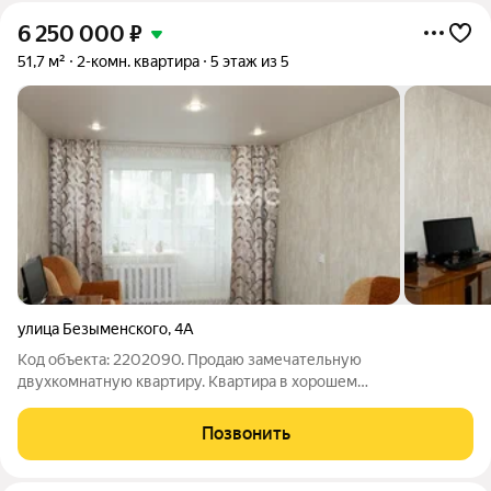
6 250 000
₽
51,7 м²
2-комн. квартира
5 этаж из 5
улица Безыменского
,
4А
Код объекта: 2202090. Продаю замечательную
двухкомнатную квартиру. Квартира в хорошем
состоянии(сделан современный ремонт, установлены окна
ПВХ, лоджия из большой комнаты остеклена алюминиевым
Позвонить
профилем, установлены хорошие межкомнатные двери,