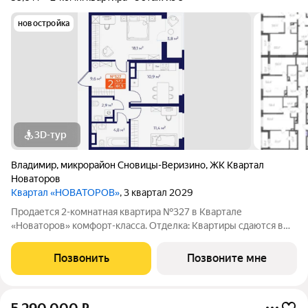
новостройка
3D-тур
Владимир
,
микрорайон Сновицы-Веризино
,
ЖК Квартал
Новаторов
Квартал «НОВАТОРОВ»
, 3 квартал 2029
Продается 2-комнатная квартира №327 в Квартале
«Новаторов» комфорт-класса. Отделка: Квартиры сдаются в
предчистовой отделке: чистовая стяжка, гипсовая штукатурка
в комнатах и коридоре, электроразводка по квартире.
Позвонить
Позвоните мне
Обязательное остекление всех лоджий