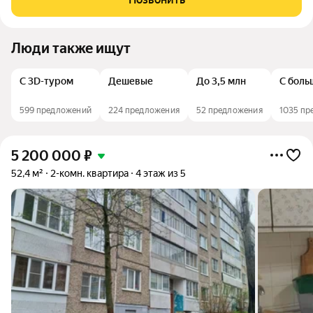
15 / 16 кв.м, совмещенный санузел,
Люди также ищут
С 3D-туром
Дешевые
До 3,5 млн
С боль
599 предложений
224 предложения
52 предложения
1035 пр
5 200 000
₽
52,4 м²
2-комн. квартира
4 этаж из 5