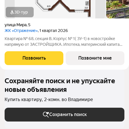
3D-тур
улица Мира
,
5
ЖК «Отражение»
, 1 квартал 2026
Квартира № 68, секция В, Корпус № 1( ЗУ-1) в новостройке
напрямую от ЗАСТРОЙЩИКА. Ипотека, материнский капитал,
субсидии возможны г. Владимир, ул. Мира, д. 5 Отделка - Без
отделки. - - Жилой комплекс "Отражение" - это четыре 17-
Позвонить
Позвоните мне
этажных дома класса
Сохраняйте поиск и не упускайте
новые объявления
Купить квартиру, 2-комн. во Владимире
Сохранить поиск