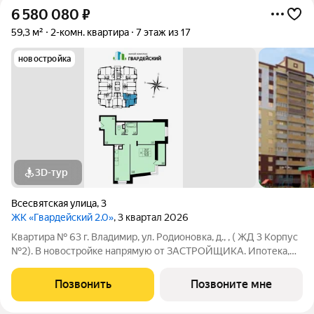
6 580 080
₽
59,3 м²
2-комн. квартира
7 этаж из 17
новостройка
3D-тур
Всесвятская улица
,
3
ЖК «Гвардейский 2.0»
, 3 квартал 2026
Квартира № 63 г. Владимир, ул. Родионовка, д., , ( ЖД 3 Корпус
№2). В новостройке напрямую от ЗАСТРОЙЩИКА. Ипотека,
материнский капитал, субсидии возможны Отделка - Без
отделки, Отопление и горячее водоснабжение: В доме своя
Позвонить
Позвоните мне
крышная газовая