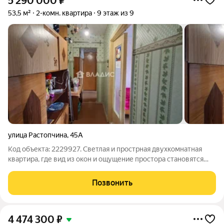
5 290 000
₽
53,5 м²
2-комн. квартира
9 этаж из 9
улица Растопчина
,
45А
Код объекта: 2229927. Светлая и прострная двухкомнатная
квартира, где вид из окон и ощущение простора становятся
главным преимуществом. Удобная планировка - комнаты
изолированные, санузел раздельный, есть гардеробная,
Позвонить
просторная лоджия! В шаговой
4 474 300
₽