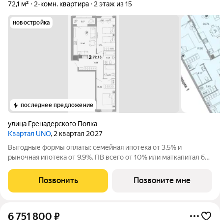
72,1 м²
2-комн. квартира
2 этаж из 15
новостройка
последнее предложение
улица Гренадерского Полка
Квартал UNO
, 2 квартал 2027
Выгодные формы оплаты: семейная ипотека от 3,5% и
рыночная ипотека от 9,9%. ПВ всего от 10% или маткапитал без
доплат. Жилoй кваpтал класса бизнес-лайт УНО вблизи
иcтоpическoго центpа oт apxитeктуpнoго бюро c миpовым
Позвонить
Позвоните мне
имeнeм. Уникальные планировки с
6 751 800
₽