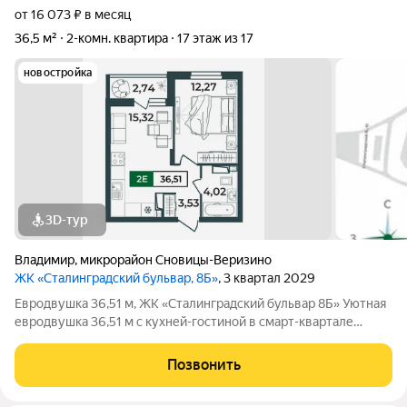
от 16 073 ₽ в месяц
36,5 м²
2-комн. квартира
17 этаж из 17
новостройка
3D-тур
Владимир
,
микрорайон Сновицы-Веризино
ЖК «Сталинградский бульвар, 8Б»
, 3 квартал 2029
Евродвушка 36,51 м, ЖК «Сталинградский бульвар 8Б» Уютная
евродвушка 36,51 м с кухней-гостиной в смарт-квартале
VERIZINO life. Отличный вариант для студентов или молодой
семьи: удобная планировка, современный дом и развитая
Позвонить
инфраструктура рядом. О