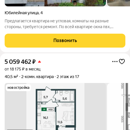
Юбилейная улица
,
4
Предлагается квартира не угловая, комнаты на разные
стороны, требуется ремонт. По всей квартире окна пвх,
двойная лоджия остеклена. В шаговой доступности школа 13,
детсад 102, 109, 112. Множество магазинов, Красносельские
Позвонить
бани, Хинкальный дом.
5 059 462
₽
от 18 175 ₽ в месяц
40,5 м²
2-комн. квартира
2 этаж из 17
новостройка