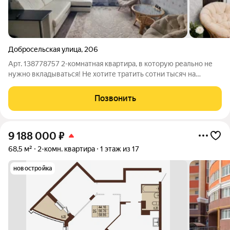
Добросельская улица
,
206
Арт. 138778757 2-комнатная квартира, в которую реально не
нужно вкладываться! Не хотите тратить сотни тысяч на
ремонт? Тогда эта квартира подходящий вариант! Дом
построен из кирпича! КАПИТАЛЬНЫЙ РЕМОНТ
Позвонить
ВЫПОЛНЕН:новая электропроводка; заменены трубы и
9 188 000
₽
68,5 м²
2-комн. квартира
1 этаж из 17
новостройка