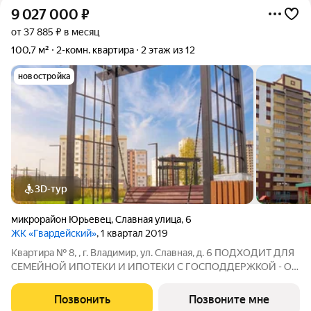
9 027 000
₽
от 37 885 ₽ в месяц
100,7 м²
2-комн. квартира
2 этаж из 12
новостройка
3D-тур
микрорайон Юрьевец
,
Славная улица
,
6
ЖК «Гвардейский»
, 1 квартал 2019
Квартира № 8, , г. Владимир, ул. Славная, д. 6 ПОДХОДИТ ДЛЯ
СЕМЕЙНОЙ ИПОТЕКИ И ИПОТЕКИ С ГОСПОДДЕРЖКОЙ - ОТ
6% ,17 по ГП В новостройке напрямую от ЗАСТРОЙЩИКА.
Ипотека от 6%, материнский капитал, субсидии возможны.
Позвонить
Позвоните мне
Отделка - Без отделки. ЖЖК