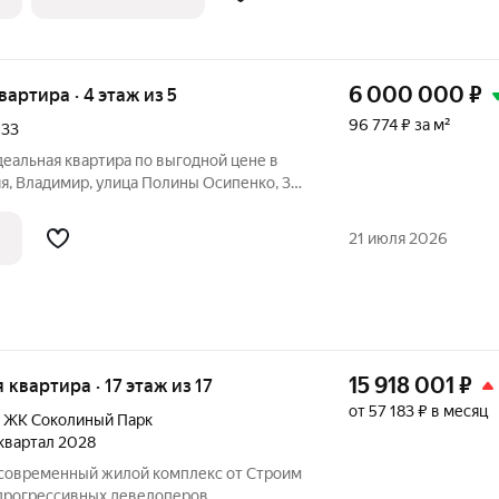
 и
6 000 000
₽
квартира · 4 этаж из 5
96 774 ₽ за м²
,
33
деальная квартира по выгодной цене в
одная цена: это
 своей доступностью на рынке
21 июля 2026
15 918 001
₽
я квартира · 17 этаж из 17
от 57 183 ₽ в месяц
,
ЖК Соколиный Парк
 квартал 2028
 современный жилой комплекс от Строим
 прогрессивных девелоперов