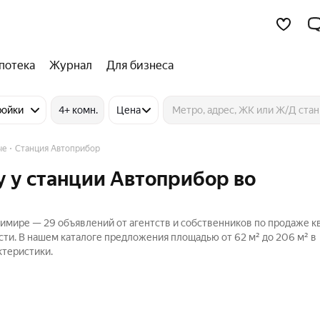
потека
Журнал
Для бизнеса
ройки
4+ комн.
Цена
ые
Станция Автоприбор
 у станции Автоприбор во
имире — 29 объявлений от агентств и собственников по продаже к
ти. В нашем каталоге предложения площадью от 62 м² до 206 м² в
ктеристики.