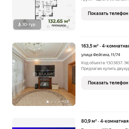
Владимирской области. 
города Владимир, в непо
Показать телефон
транспортной артерии го
3D-тур
+
16
163,5 м² · 4-комнатна
улица Фейгина
,
11/74
Код объекта: 1303837.
Предлагаю купить двух
163,5 кв. м, в кирпично
расположена на 3 и 4 эта
Показать телефон
этаже кухня-столовая, са
+
26
80,9 м² · 4-комнатна