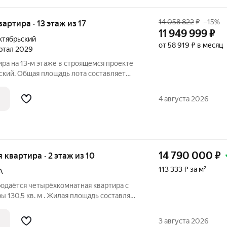
14 058 822
₽
–15%
вартира · 13 этаж из 17
11 949 999
₽
ктябрьский
от 58 919 ₽ в месяц
артал 2029
ира на 13-м этаже в строящемся проекте
ский. Общая площадь лота составляет
5,03 кв. м отведено под жилую и 17,70 кв.
мер квартиры - 288. Старт продаж новой
4 августа 2026
14 790 000
₽
я квартира · 2 этаж из 10
113 333 ₽ за м²
А
родаётся четырёхкомнатная квартира с
ы 130,5 кв. м . Жилая площадь составляет
хом. Дом полностью кирпичный! Минимум
3 августа 2026