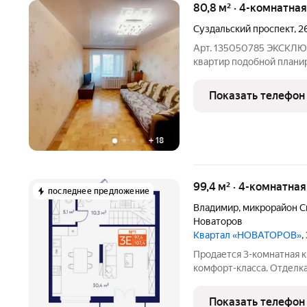
80,8 м² · 4-комнатна
Суздальский проспект
,
2
Арт. 135050785 ЭКСКЛЮ
квартир подобной планир
возможность стать облад
квартира 80.8 м на централ
Показать телефон
покупка в кирпичном до
+
18
99,4 м² · 4-комнатна
последнее предложение
Владимир
,
микрорайон С
Новаторов
Квартал «НОВАТОРОВ»
,
Продается 3-комнатная 
комфорт-класса. Отделка
отделке: чистовая стяжка
коридоре, электроразвод
Показать телефон