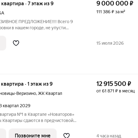
9 000 000
₽
я квартира · 7 этаж из 9
111 386 ₽ за м²
6А
ЗИВНОЕ ПРЕДЛОЖЕНИЕ!!!! Всего 9
овки в нашем городе, не упусти
ателем одной из них! 4комнатная
ьном проспекте мкр Доброе выгодная
15 июля 2026
ме
12 915 500
₽
я квартира · 1 этаж из 9
от 61 871 ₽ в месяц
новицы-Веризино
,
ЖК Квартал
 3 квартал 2029
квартира №1 в Квартале «Новаторов»
: Квартиры сдаются в предчистовой
, гипсовая штукатурка в комнатах и
ка по квартире. Обязательное
Позвоните мне
4 часа назад