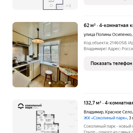
остекление всех лоджий
+
2
62 м² · 4-комнатная 
улица Полины Осипенко
Код объекта: 2146058. И
Владимире! Адрес: Россия, Владимир, улица Полины Осипенко, 33
Почему стоит обратить внимание? Выг
предложение выделяется
Показать телефон
недвижимости
+
15
132,7 м² · 4-комнатна
Владимир
,
Красное Село
ЖК «Соколиный парк»
, 3
Соколиный парк - новый
Групп - одного из самых