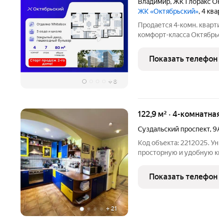
Владимир
,
ЖК Глоракс О
ЖК «Октябрьский»
, 4 кв
Продается 4-комн. кварт
комфорт-класса Октябрь
80,92 кв. м, из которых 4
м под кухонную зону. Но
Показать телефон
+
8
122,9 м² · 4-комнатна
Суздальский проспект
,
9
Код объекта: 2212025. У
просторную и удобную к
Продаётся четырёхкомнат
учета лоджий,с тремя л
Показать телефон
130.6
+
21