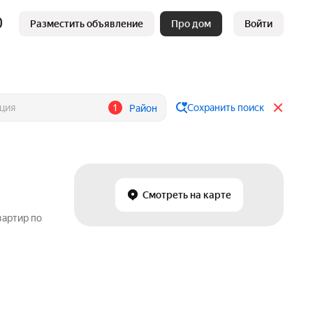
Разместить объявление
Про дом
Войти
1
Сохранить поиск
Район
Смотреть на карте
вартир по