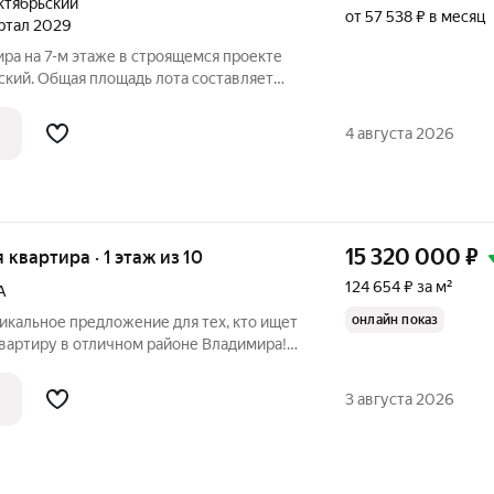
ктябрьский
от 57 538 ₽ в месяц
артал 2029
ира на 7-м этаже в строящемся проекте
ский. Общая площадь лота составляет
5,00 кв. м отведено под жилую и 17,70 кв.
мер квартиры - 240. Старт продаж новой
4 августа 2026
15 320 000
₽
я квартира · 1 этаж из 10
124 654 ₽ за м²
А
онлайн показ
никальное предложение для тех, кто ищет
вартиру в отличном районе Владимира!
ная квартира площадью 122,9 кв. м,без
оджиями площадь квартиры составляет
3 августа 2026