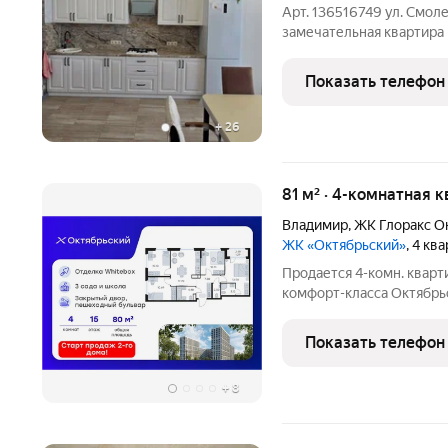
Арт. 136516749 ул. Смоле
замечательная квартира 
общей площадью 102 кв.
хорошая и удобная плани
Показать телефон
современными материал
+
26
81 м² · 4-комнатная к
Владимир
,
ЖК Глоракс О
ЖК «Октябрьский»
, 4 кв
Продается 4-комн. кварт
комфорт-класса Октябрь
80,95 кв. м, из которых 4
м под кухонную зону. Но
Показать телефон
+
8