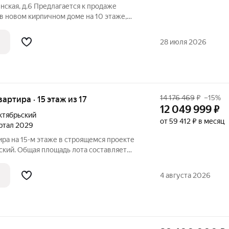
нская, д.6 Предлагается к продаже
в новом кирпичном доме на 10 этаже,
м. Преимущества квартиры: очень
ровка. Квартира отделана
28 июля 2026
ами: на
14 176 469
₽
–15%
вартира · 15 этаж из 17
12 049 999
₽
ктябрьский
от 59 412 ₽ в месяц
артал 2029
ира на 15-м этаже в строящемся проекте
ский. Общая площадь лота составляет
5,03 кв. м отведено под жилую и 17,70 кв.
мер квартиры - 304. Старт продаж новой
4 августа 2026