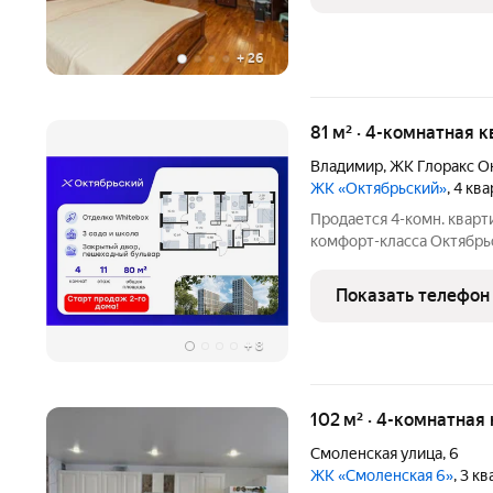
+
26
81 м² · 4-комнатная к
Владимир
,
ЖК Глоракс О
ЖК «Октябрьский»
, 4 кв
Продается 4-комн. кварт
комфорт-класса Октябрь
80,95 кв. м, из которых 4
м под кухонную зону. Но
Показать телефон
+
8
102 м² · 4-комнатная
Смоленская улица
,
6
ЖК «Смоленская 6»
, 3 к