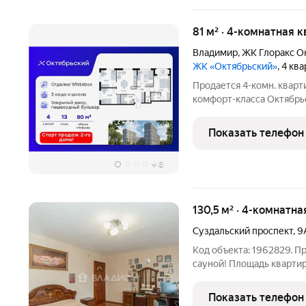
81 м² · 4-комнатная к
Владимир
,
ЖК Глоракс О
ЖК «Октябрьский»
, 4 кв
Продается 4-комн. кварт
комфорт-класса Октябрь
80,95 кв. м, из которых 4
м под кухонную зону. Но
Показать телефон
+
8
130,5 м² · 4-комнатна
Суздальский проспект
,
9
Код объекта: 1962829. П
сауной! Площадь квартир
74 кв. м, кухня 17,1 кв. м. Три лоджии позволяют наслаждаться
видами и свежим возду
Показать телефон