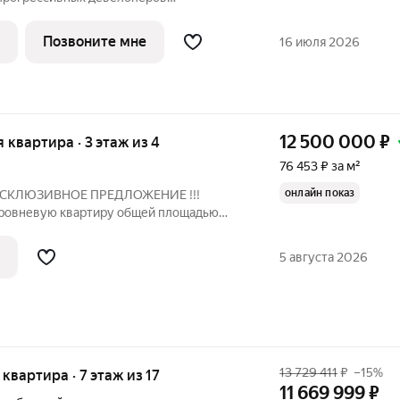
Комплекс строится в районе Доброе
средственной близости от новой
Позвоните мне
16 июля 2026
рода -
12 500 000
₽
я квартира · 3 этаж из 4
76 453 ₽ за м²
онлайн показ
 ЭКСКЛЮЗИВНОЕ ПРЕДЛОЖЕНИЕ !!!
уровневую квартиру общей площадью
м малоквартирном доме. Квартира
жах, в подъезде 6 квартир. На первом
5 августа 2026
н.
13 729 411
₽
–15%
я квартира · 7 этаж из 17
11 669 999
₽