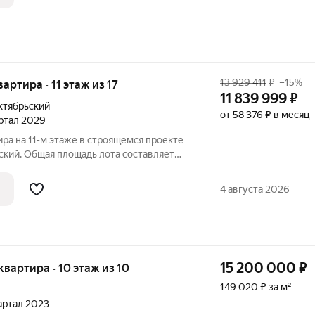
13 929 411
₽
–15%
вартира · 11 этаж из 17
11 839 999
₽
ктябрьский
от 58 376 ₽ в месяц
артал 2029
ира на 11-м этаже в строящемся проекте
ский. Общая площадь лота составляет
5,03 кв. м отведено под жилую и 17,70 кв.
мер квартиры - 272. Старт продаж новой
4 августа 2026
15 200 000
₽
 квартира · 10 этаж из 10
149 020 ₽ за м²
вартал 2023