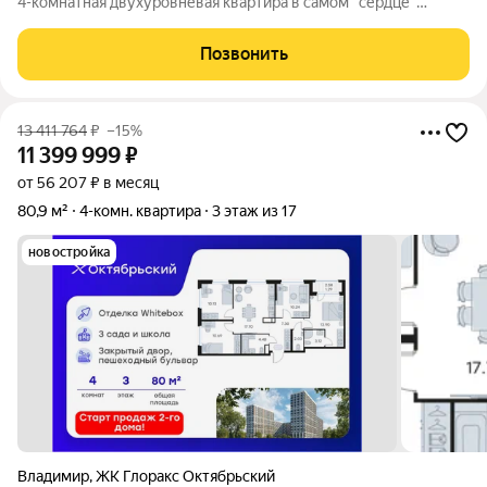
4-комнатная двухуровневая квартира в самом "сердце"
исторического, культурного и делового Центра нашего города.
Приятный просторный подъезд всего на 3 квартиры, широкие
Позвонить
лестничные марши,
13 411 764
₽
–15%
11 399 999
₽
от 56 207 ₽ в месяц
80,9 м²
4-комн. квартира
3 этаж из 17
новостройка
Владимир
,
ЖК Глоракс Октябрьский