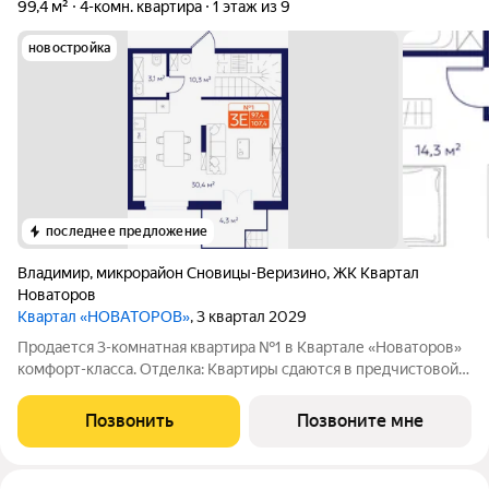
99,4 м²
4-комн. квартира
1 этаж из 9
новостройка
последнее предложение
Владимир
,
микрорайон Сновицы-Веризино
,
ЖК Квартал
Новаторов
Квартал «НОВАТОРОВ»
, 3 квартал 2029
Продается 3-комнатная квартира №1 в Квартале «Новаторов»
комфорт-класса. Отделка: Квартиры сдаются в предчистовой
отделке: чистовая стяжка, гипсовая штукатурка в комнатах и
коридоре, электроразводка по квартире. Обязательное
Позвонить
Позвоните мне
остекление всех лоджий и