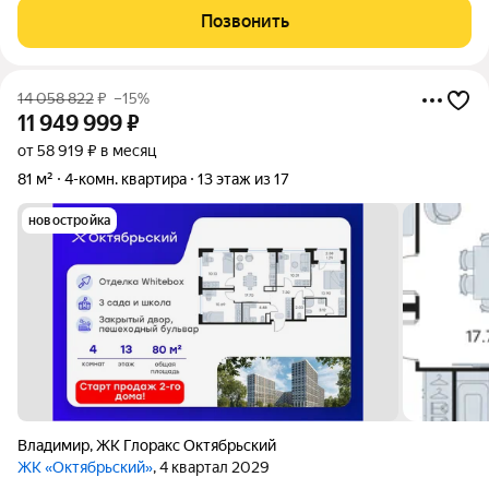
первом этаже расположены: большая кухня-столовая с
Позвонить
панорамным окном, просторный зал, 2 спальни,
14 058 822
₽
–15%
11 949 999
₽
от 58 919 ₽ в месяц
81 м²
4-комн. квартира
13 этаж из 17
новостройка
Владимир
,
ЖК Глоракс Октябрьский
ЖК «Октябрьский»
, 4 квартал 2029