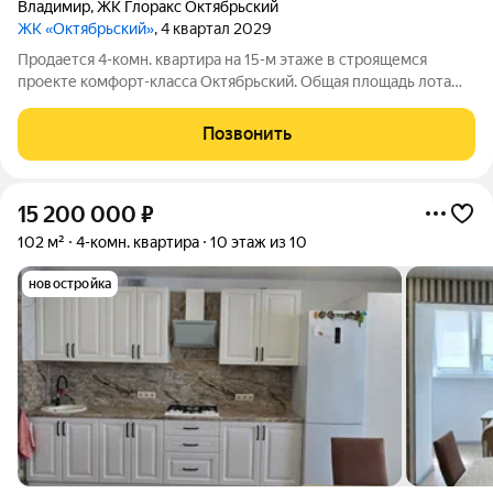
Владимир
,
ЖК Глоракс Октябрьский
ЖК «Октябрьский»
, 4 квартал 2029
Продается 4-комн. квартира на 15-м этаже в строящемся
проекте комфорт-класса Октябрьский. Общая площадь лота
составляет 80,95 кв. м, из которых 45,03 кв. м отведено под
жилую и 17,70 кв. м под кухонную зону. Номер квартиры - 304.
Позвонить
Старт продаж новой
15 200 000
₽
102 м²
4-комн. квартира
10 этаж из 10
новостройка