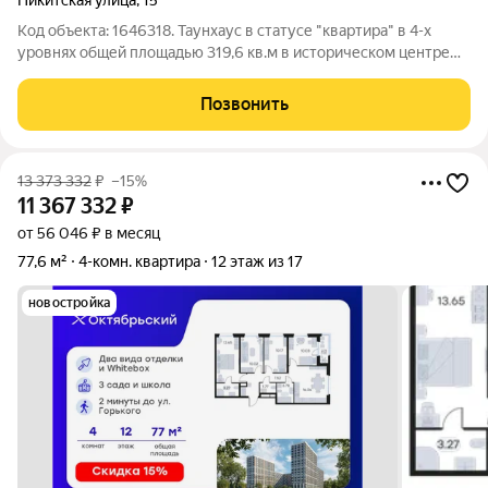
Никитская улица
,
15
Код объекта: 1646318. Таунхаус в статусе "квартира" в 4-х
уровнях общей площадью 319,6 кв.м в историческом центре
города (500 метров от Золотых Ворот). Дом 2005 года
постройки с индивидуальным газовым отоплением. Охранная
Позвонить
и пожарная сигнализации.
13 373 332
₽
–15%
11 367 332
₽
от 56 046 ₽ в месяц
77,6 м²
4-комн. квартира
12 этаж из 17
новостройка