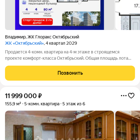
Владимир
,
ЖК Глоракс Октябрьский
ЖК «Октябрьский»
, 4 квартал 2029
Продается 4-комн. квартира на 4-м этаже в строящемся
проекте комфорт-класса Октябрьский. Общая площадь лота
составляет 80,88 кв. м, из которых 44,96 кв. м отведено под
жилую и 17,70 кв. м под кухонную зону. Номер квартиры - 216.
Позвонить
Старт продаж новой
11 999 000
₽
155,9 м²
5-комн. квартира
5 этаж из 6