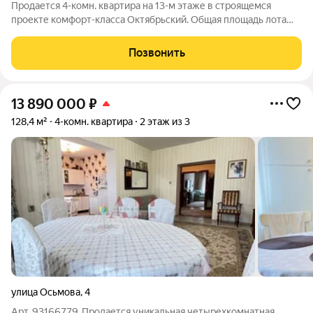
Продается 4-комн. квартира на 13-м этаже в строящемся
проекте комфорт-класса Октябрьский. Общая площадь лота
составляет 80,95 кв. м, из которых 45,03 кв. м отведено под
жилую и 17,70 кв. м под кухонную зону. Номер квартиры - 288.
Позвонить
Старт продаж новой
13 890 000
₽
128,4 м²
4-комн. квартира
2 этаж из 3
улица Осьмова
,
4
Арт. 93166779. Продается уникальная четырехкомнатная