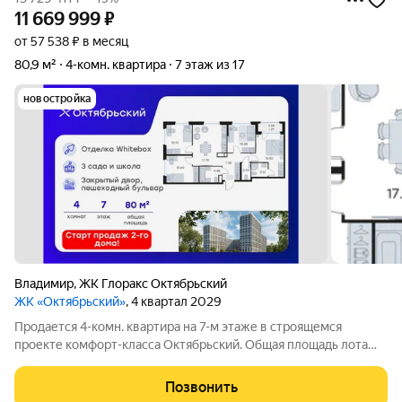
11 669 999
₽
от 57 538 ₽ в месяц
80,9 м²
4-комн. квартира
7 этаж из 17
новостройка
Владимир
,
ЖК Глоракс Октябрьский
ЖК «Октябрьский»
, 4 квартал 2029
Продается 4-комн. квартира на 7-м этаже в строящемся
проекте комфорт-класса Октябрьский. Общая площадь лота
составляет 80,92 кв. м, из которых 45,00 кв. м отведено под
жилую и 17,70 кв. м под кухонную зону. Номер квартиры - 240.
Позвонить
Старт продаж новой