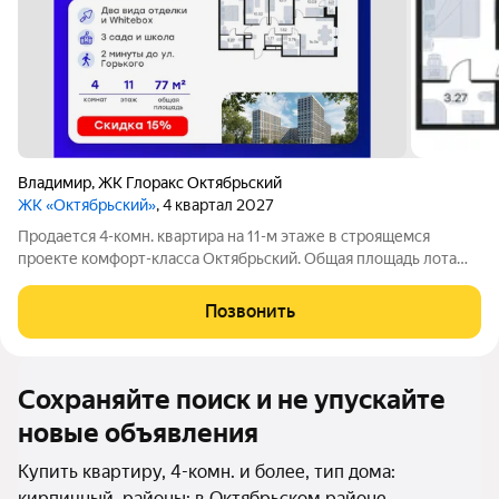
Владимир
,
ЖК Глоракс Октябрьский
ЖК «Октябрьский»
, 4 квартал 2027
Продается 4-комн. квартира на 11-м этаже в строящемся
проекте комфорт-класса Октябрьский. Общая площадь лота
составляет 77,64 кв. м, из которых 43,87 кв. м отведено под
жилую и 16,06 кв. м под кухонную зону. Номер квартиры - 563.
Позвонить
Преимущества
Сохраняйте поиск и не упускайте
новые объявления
Купить квартиру, 4-комн. и более, тип дома:
кирпичный, районы: в Октябрьском районе