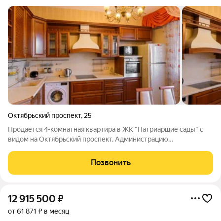
Октябрьский проспект
,
25
Продается 4-комнатная квартира в ЖК "Патриаршие сады" с
видом на Октябрьский проспект, Администрацию
Владимирской области ("Белый дом"). Квартира продается со
всей обстановкой (если это необходимо можно всё вывезти) !
Позвонить
- В квартире встроенная бытовая
12 915 500
₽
от 61 871 ₽ в месяц