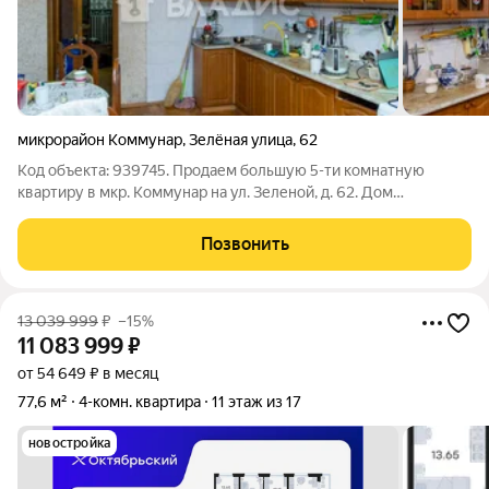
микрорайон Коммунар
,
Зелёная улица
,
62
Код объекта: 939745. Продаем большую 5-ти комнатную
квартиру в мкр. Коммунар на ул. Зеленой, д. 62. Дом
кирпичный 2000 года постройки Квартира 2-х уровневая,
занимает 5 и 6 этаж в доме. Два входа с каждого этажа. Общая
Позвонить
площадь 155,9 кв.м. - 1 этаж -
13 039 999
₽
–15%
11 083 999
₽
от 54 649 ₽ в месяц
77,6 м²
4-комн. квартира
11 этаж из 17
новостройка