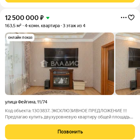
12 500 000
₽
163,5 м²
4-комн. квартира
3 этаж из 4
онлайн показ
улица Фейгина
,
11/74
Код объекта: 1303837. ЭКСКЛЮЗИВНОЕ ПРЕДЛОЖЕНИЕ !!!
Предлагаю купить двухуровневую квартиру общей площадью
163,5 кв. м, в кирпичном малоквартирном доме. Квартира
расположена на 3 и 4 этажах, в подъезде 6 квартир. На первом
Позвонить
этаже кухня-столовая, сан.