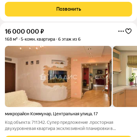
составляет 80,95 кв. м, из которых 45,03 кв. м отведено под
жилую и 17,70 кв. м под кухонную зону. Номер квартиры - 272.
Позвонить
Старт продаж новой
16 000 000
₽
168 м²
5-комн. квартира
6 этаж из 6
микрорайон Коммунар
,
Центральная улица
,
17
Код объекта: 711342. Супер предложение .просторная
двухуровневая квартира эксклюзивной планировки в
кирпичном доме в экологически чистом районе города. На