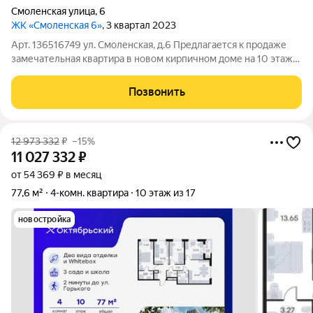
Смоленская улица
,
6
ЖК «Смоленская 6»
, 3 квартал 2023
Арт. 136516749 ул. Смоленская, д.6 Предлагается к продаже
замечательная квартира в новом кирпичном доме на 10 этаже,
общей площадью 102 кв.м. Преимущества квартиры: очень
хорошая и удобная планировка. Квартира отделана
Позвонить
современными материалами: на
12 973 332
₽
–15%
11 027 332
₽
от 54 369 ₽ в месяц
77,6 м²
4-комн. квартира
10 этаж из 17
новостройка