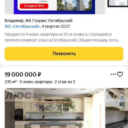
Владимир
,
ЖК Глоракс Октябрьский
ЖК «Октябрьский»
, 4 квартал 2027
Продается 4-комн. квартира на 10-м этаже в строящемся
проекте комфорт-класса Октябрьский. Общая площадь лота
составляет 77,64 кв. м, из которых 43,87 кв. м отведено под
жилую и 16,06 кв. м под кухонную зону. Номер квартиры - 550.
Позвонить
Преимущества
19 000 000
₽
235 м²
5-комн. квартира
2 этаж из 3