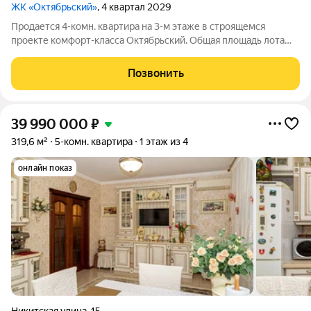
ЖК «Октябрьский»
, 4 квартал 2029
Продается 4-комн. квартира на 3-м этаже в строящемся
проекте комфорт-класса Октябрьский. Общая площадь лота
составляет 80,88 кв. м, из которых 44,96 кв. м отведено под
жилую и 17,70 кв. м под кухонную зону. Номер квартиры - 208.
Позвонить
Старт продаж новой
39 990 000
₽
319,6 м²
5-комн. квартира
1 этаж из 4
онлайн показ