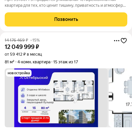
квартира для тех, кто ценит тишину, приватность и атмосферу
старого города. Дом расположен в самом «ядре»
исторического центра Владимира на улице Осьмого, д. 4
Позвонить
(рядом с гостиницей «Владимир»).
14 176 469
₽
–15%
12 049 999
₽
от 59 412 ₽ в месяц
81 м²
4-комн. квартира
15 этаж из 17
новостройка