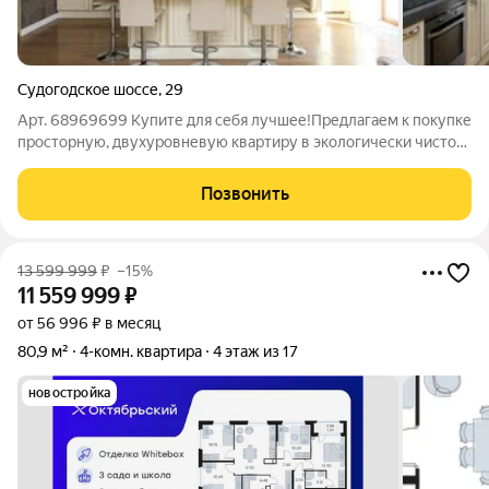
Судогодское шоссе
,
29
Арт. 68969699 Купите для себя лучшее!Предлагаем к покупке
просторную, двухуровневую квартиру в экологически чистом
районе города. Малоквартирный, трехэтажный кирпичный
дом. Описание:Квартира расположена на втором и третьем
Позвонить
этаже. Очень уютная и
13 599 999
₽
–15%
11 559 999
₽
от 56 996 ₽ в месяц
80,9 м²
4-комн. квартира
4 этаж из 17
новостройка