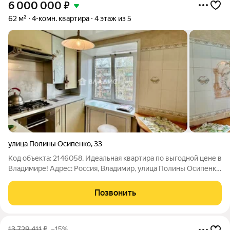
6 000 000
₽
62 м²
4-комн. квартира
4 этаж из 5
улица Полины Осипенко
,
33
Код объекта: 2146058. Идеальная квартира по выгодной цене в
Владимире! Адрес: Россия, Владимир, улица Полины Осипенко,
33 Почему стоит обратить внимание? Выгодная цена: это
предложение выделяется своей доступностью на рынке
Позвонить
недвижимости
13 729 411
₽
–15%