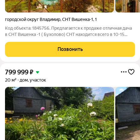
городской округ Владимир
,
СНТ Вишенка-1
,
1
Код объекта: 1845756. Предлагается к продаже отличная дача
в СНТ Вишенка -1 ( Бухолово) СНТ находится всего в 10-15
минутах езды от г. Владимира. Дачный дом с новой крышей в
два этажа : на первом этаже кухня ,коридор и две комнаты, на
Позвонить
втором этаже-
799 999
₽
20 м²
дом, участок