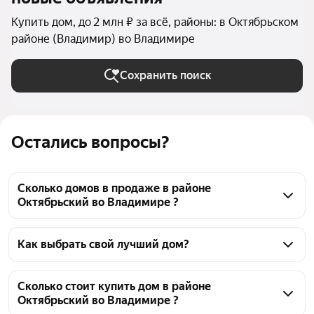
Купить дом, до 2 млн ₽ за всё, районы: в Октябрьском
районе (Владимир) во Владимире
Сохранить поиск
Остались вопросы?
Сколько домов в продаже в районе
Октябрьский во Владимире ?
На Яндекс Недвижимости в продаже в районе 
Октябрьский во Владимире 52 дома, из них 1 
Как выбрать свой лучший дом?
объявление от собственников, 51 объявление от 
Чтобы купить дом до 2 млн рублей в районе 
агентств
Октябрьский, воспользуйтесь тепловой картой для 
Сколько стоит купить дом в районе
Октябрьский во Владимире ?
оценки инфраструктуры и транспортной 