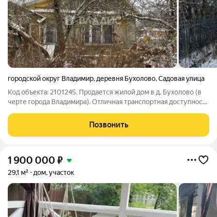
городской округ Владимир
,
деревня Бухолово
,
Садовая улица
Код объекта: 2101245. Продается жилой дом в д. Бухолово (в
черте города Владимира). Отличная транспортная доступность
автобусом 16с, который ходит с 6ч утра до 21ч с промежутком
20-40 мин. Дом состоит из деревянного сруба с печным
Позвонить
отоплением и
1 900 000
₽
29,1 м²
дом, участок