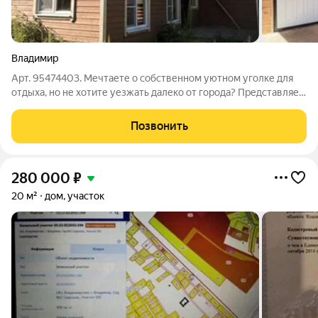
Владимир
Арт. 95474403. Мечтаете о собственном уютном уголке для
отдыха, но не хотите уезжать далеко от города? Представляем
вам идеальный вариант дачу в черте Владимира, в популярном
СНТ «Содышка»! Здесь вы сможете отдыхать от городской
Позвонить
суеты, жарить
280 000
₽
20 м²
дом, участок