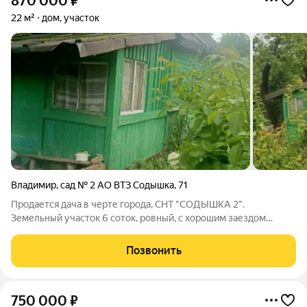
870 000
₽
22 м²
дом, участок
Владимир
,
сад № 2 АО ВТЗ Содышка
,
71
Продается дача в черте города, СНТ "СОДЫШКА 2".
Земельный участок 6 соток, ровный, с хорошим заездом
.Имеется дачный дом. Растут плодовые деревья, кустарники
(яблони, жимолость, малина, вишня.) СНТ входит в состав
Позвонить
г.Владимир, электричество круглый
750 000
₽