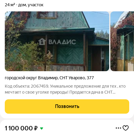
24 м²
дом, участок
городской округ Владимир
,
СНТ Уварово
,
377
Код объекта: 2067459. Уникальное предложение для тех , кто
мечтает о свое уголке природы! Продается дача в СНТ
«Уварово», городской округ Владимир. Это идеальный вариант
для тех, кто ищет спокойное место для отдыха и уединения и в
Позвонить
тоже время
1 100 000
₽