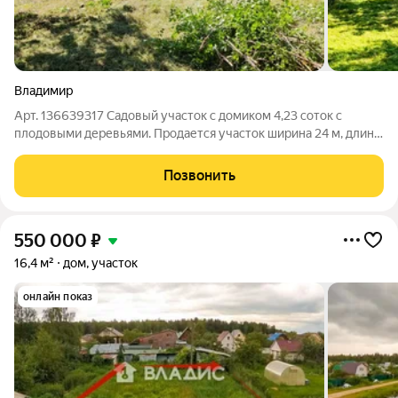
Владимир
Арт. 136639317 Садовый участок с домиком 4,23 соток с
плодовыми деревьями. Продается участок ширина 24 м, длина
34 м), расположенный всего в 10 минутах пешком от улицы
Лакина отличное место как для дачи, так и для будущего
Позвонить
круглогодичного дома. В
550 000
₽
16,4 м²
дом, участок
онлайн показ