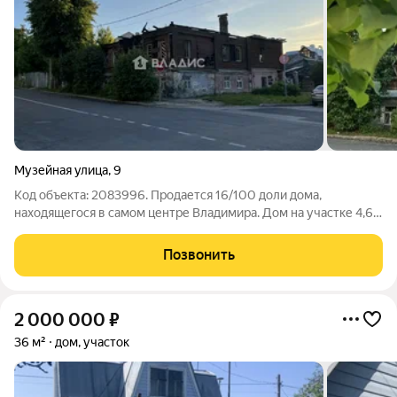
Музейная улица
,
9
Код объекта: 2083996. Продается 16/100 доли дома,
находящегося в самом центре Владимира. Дом на участке 4,67
сот, 1915 года постройки. ( дом сгорел). Продавцу также
принадлежит 75/467 доли участка. Место замечательное-
Позвонить
самый центр города, рядом
2 000 000
₽
36 м²
дом, участок