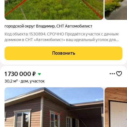
городской округ Владимир
,
СНТ Автомобилист
Код объекта: 1530894. СРОЧНО Продаётся участок с дачным
домиком в СНТ «Автомобилист» ваш идеальный уголок для
отдыха и садоводства! Участок № 106. Расположение дома
идеально подходит для тех, кто ценит спокойствие и
Позвонить
уединение: участок находится в
1 730 000
₽
30,2 м²
дом, участок