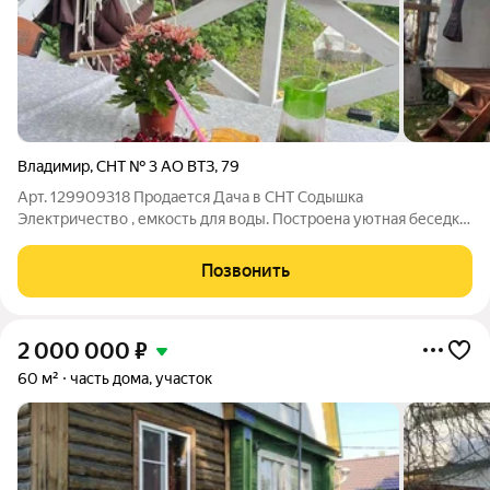
Владимир
,
СНТ № 3 АО ВТЗ
,
79
Арт. 129909318 Продается Дача в СНТ Содышка
Электричество , емкость для воды. Построена уютная беседка,
зона отдыха. Посажены: Яблоня 5 разных сортов,
смородина,крыжовник,малина,ежевика,клубника,палоника.
Позвонить
Цветы: Луковичные тюльпаны сортовые,
2 000 000
₽
60 м²
часть дома, участок