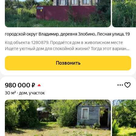
городской округ Владимир
,
деревня Злобино
,
Лесная улица
,
19
Код объекта: 1280879. Продаётся дом в живописном месте
Ищете уютный дом для спокойной жизни? Тогда этот вариант
точно для вас! Дом расположен в деревне Злобино (городской
округ Владимир) на участке площадью 18 соток. Участок
Позвонить
относится к категории
980 000
₽
30 м²
дом, участок