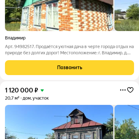
Владимир
Арт. 94982517. Продаётся уютная дача в черте города отдых на
природе без долгих дорог! Местоположение: г. Владимир, д.
Бухолово, участок № 88/1. Мечтаете о тихих выходных в
окружении зелени, но не хотите тратить часы на дорогу? Наше
Позвонить
предложение
1 120 000
₽
20,7 м²
дом, участок