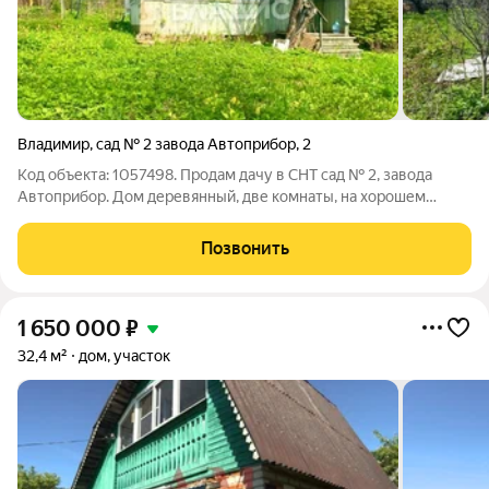
Владимир
,
сад № 2 завода Автоприбор
,
2
Код объекта: 1057498. Продам дачу в СНТ сад № 2, завода
Автоприбор. Дом деревянный, две комнаты, на хорошем
фундаменте. Участок 5 соток, ровный, грядок нет, приезжаем
только отдыхать. На нем находится зона для шашлыков, груша,
Позвонить
яблоня, крыжовник,
1 650 000
₽
32,4 м²
дом, участок