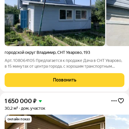
городской округ Владимир
,
СНТ Уварово
,
193
Арт. 108064105 Предлагается к продаже Дача в СНТ Уварово,
в 15 минутах от центра города, с хорошим транспортным
сообщением! Двух этажный дом расположен на участке 4
сотки. Первый этаж кирпичный, второй (мансарда) каркасный.
Позвонить
Участок с трех сторон
1 650 000
₽
30,2 м²
дом, участок
онлайн показ