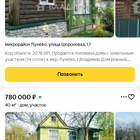
микрорайон Лунёво
,
улица Шороновка
,
17
Код объекта: 2076391. Продаётся половина дома с земельным
участком (14 соток) в мкр. Лунёво, г.Владимир Дом ровный,
крепкий, на каменном фундаменте. Построен в 2015 году.
Кровля - металлический профлист. Для круглогодичного
Позвонить
проживания! Все
780 000
₽
40 м²
дом, участок