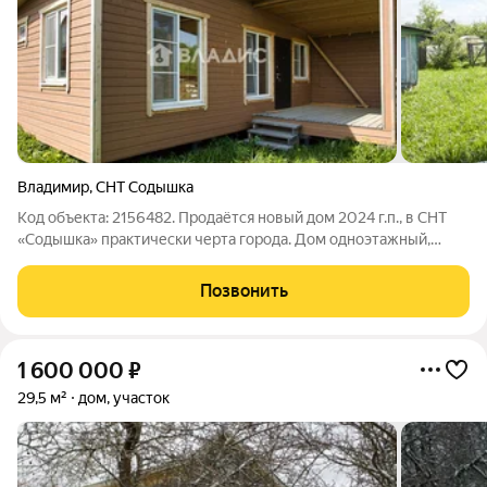
Владимир
,
СНТ Содышка
Код объекта: 2156482. Продаётся новый дом 2024 г.п., в СНТ
«Содышка» практически черта города. Дом одноэтажный,
планировка: комната с гардеробной + кухня гостиная, с.у.. Из
дома выход на открытую просторную веранду. Высота
Позвонить
потолков 2,7 метра, эл-во
1 600 000
₽
29,5 м²
дом, участок