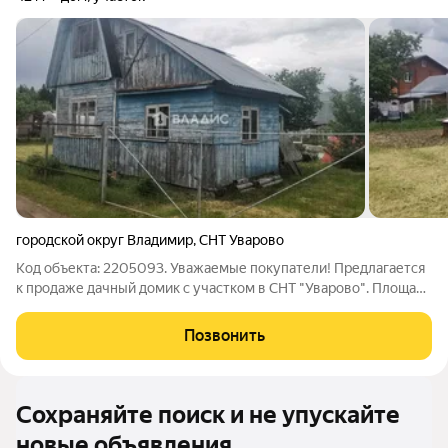
городской округ Владимир
,
СНТ Уварово
Код объекта: 2205093. Уважаемые покупатели! Предлагается
к продаже дачный домик с участком в СНТ "Уварово". Площадь
дома 42м2. Дом с мансардным этажом. Здесь Вы можете
воплотить самые смелые свои идеи в обустройстве и ремонте
Позвонить
дома! Площадь участка
Сохраняйте поиск и не упускайте
новые объявления