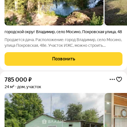
городской округ Владимир
,
село Мосино
,
Покровская улица
,
48
Продается дача. Расположение: город Владимир, село Мосино,
улица Покровская, 48е. Участок ИЖС, можно строить
полноценный дом. Участок 8,5 соток. Нынешний дом стоит на
хорошем полноценном фундаменте, новая металлическая
Позвонить
крыша. При не больших вложениях
785 000
₽
24 м²
дом, участок