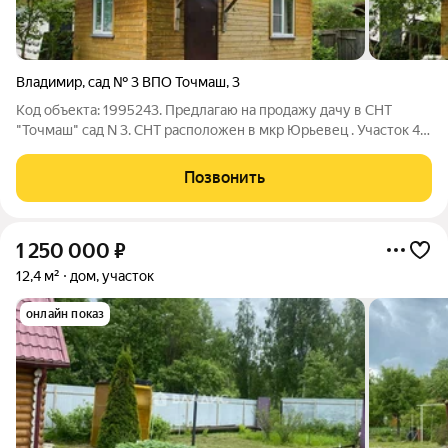
Владимир
,
сад № 3 ВПО Точмаш
,
3
Код объекта: 1995243. Предлагаю на продажу дачу в СНТ
"Точмаш" сад N 3. СНТ расположен в мкр Юрьевец . Участок 4,5
соток,ровный. На участке растут плодово-ягодные
насаждения.Также на участке расположен дом из клиеного
Позвонить
бруса, общей площадью 48 кв.м,
1 250 000
₽
12,4 м²
дом, участок
онлайн показ