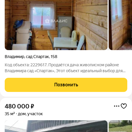
Владимир
,
сад Спартак
,
158
Код объекта: 2229617. Продаётся дача живописном районе
Владимира сад «Спартак», Этот объект идеальный выбор для
тех, кто ищет рядом от дома отдохнуть на природе. Домик
новый на сваях , территория огорожена , есть септик ,
Позвонить
скважина . Дом имеет одну
480 000
₽
35 м²
дом, участок