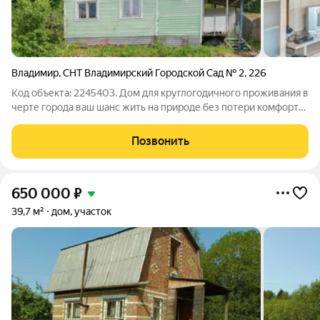
Владимир
,
СНТ Владимирский Городской Сад № 2
,
226
Код объекта: 2245403. Дом для круглогодичного проживания в
черте города ваш шанс жить на природе без потери комфорта!
Продаётся уютный жилой дом в СНТ «Владимирский
городской сад № 2» на участке 6,2 сотки. Идеальное сочетание
Позвонить
городской
650 000
₽
39,7 м²
дом, участок