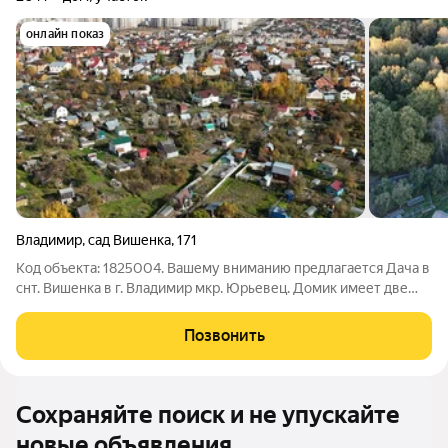
онлайн показ
Владимир
,
сад Вишенка
,
171
Код объекта: 1825004. Вашему вниманию предлагается Дача в
снт. Вишенка в г. Владимир мкр. Юрьевец. Домик имеет две
изолированные комнаты. На участке есть беседка, маленький
пруд и много места для посадки садовых культур. Участок
Позвонить
правильной формы
Сохраняйте поиск и не упускайте
новые объявления