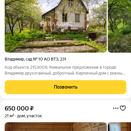
Владимир
,
сад № 10 АО ВТЗ
,
231
Код объекта: 2153009. Уникальное предложение в городе
Владимир двухэтажный, добротный, Кирпичный дом с ровным
участком, с плодоносящим садом, идеальное для тех, кто ищет
спокойствие природы и удобство городской жизни, в черте
Позвонить
города Владимира.
650 000
₽
21 м²
дом, участок