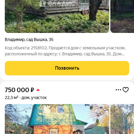
Владимир
,
сад Вышка
,
35
Код объекта: 2158102. Продается дом с земельным участком,
расположенный по адресу: г. Владимир, сад Вышка, 35. Дом
площадью 48,6 кв. м. построен из бревна в 2005 году. На
первом этаже расположена крытая кухня-веранда площадью 7
Позвонить
кв. м. и комната
750 000
₽
22,3 м²
дом, участок