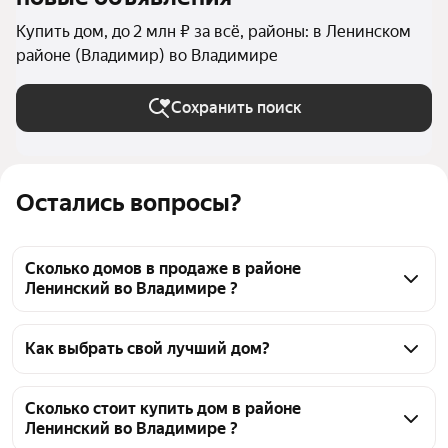
Купить дом, до 2 млн ₽ за всё, районы: в Ленинском
районе (Владимир) во Владимире
Сохранить поиск
Остались вопросы?
Сколько домов в продаже в районе
Ленинский во Владимире ?
На Яндекс Недвижимости в продаже в районе 
Ленинский во Владимире 53 дома, из них 1 
Как выбрать свой лучший дом?
объявление от собственников, 52 объявления от 
Чтобы купить дом до 2 млн рублей в районе 
агентств
Ленинский, воспользуйтесь тепловой картой для 
Сколько стоит купить дом в районе
Ленинский во Владимире ?
оценки инфраструктуры и транспортной 