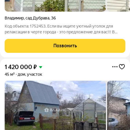
Владимир
,
сад Дубрава
,
36
Код объекта: 1752453. Если вы ищите уютный уголок для
релаксации в черте города - это предложение для вас!!! В
продаже отличный садовый участок с домом СНТ "Дубрава".
Участок 5,17сот, дом одноэтажный, общей площадью 41,4 кв. м.
Позвонить
Две комнаты, очень
1 420 000
₽
45 м²
дом, участок