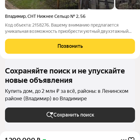
Владимир
,
СНТ Нижнее Сельцо № 2
,
56
Код объекта: 2158276. Вашему вниманию предлагается
уникальная возможность приобрести уютный двухэтажный
дом в СНТ «Нижнее Сельцо № 2» в городе Владимир. Этот
объект идеально подойдёт тем, кто ищет спокойное место для
Позвонить
жизни вдали от городской суеты.
Сохраняйте поиск и не упускайте
новые объявления
Купить дом, до 2 млн ₽ за всё, районы: в Ленинском
районе (Владимир) во Владимире
Сохранить поиск