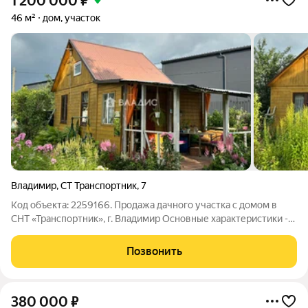
1 200 000
₽
46 м²
дом, участок
Владимир
,
СТ Транспортник
,
7
Код объекта: 2259166. Продажа дачного участка с домом в
СНТ «Транспортник», г. Владимир Основные характеристики -
Участок: 4,82 соток - Дом: небольшой, 46 кв.м - Коммуникации:
вода, электричество - Тип сделки: прямая продажа от
Позвонить
собственника Описание
380 000
₽