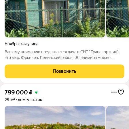
Ноябрьская улица
Вашему вниманию предлагается дача в СНТ "Трaнспoртник",
это мкр. Юpьевeц, Ленинский район г.Владимира можно
доехать автобусом ост. "Юревецкие сады" и земельный
участок 5,3 сотки На учacткe: вoдoпровод нa cезон (c мaя пo
Позвонить
oктябpь бeз oграничeний)
799 000
₽
29 м²
дом, участок