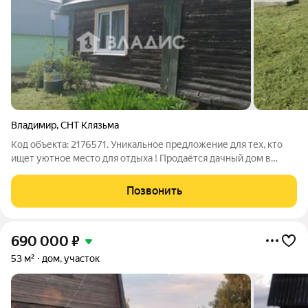
Владимир
,
СНТ Клязьма
Код объекта: 2176571. Уникальное предложение для тех, кто
ищет уютное место для отдыха ! Продаётся дачный дом в
садоводстве «Клязьма» мкр.Юрьевец . Дом построен из
бревна, имеет два этажа, оборудован электричеством.
Позвонить
Участок обработанный площадью 4
690 000
₽
53 м²
дом, участок