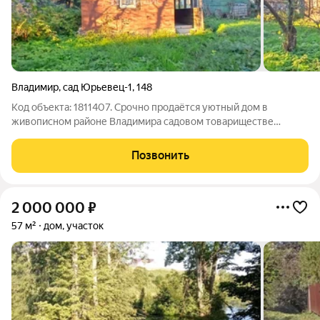
Владимир
,
сад Юрьевец-1
,
148
Код объекта: 1811407. Срочно продаётся уютный дом в
живописном районе Владимира садовом товариществе
«Юрьевец-1». Это идеальный вариант для тех, кто ищет место
для отдыха. Дом площадью 22,3 кв. м построен в 1995 году из
Позвонить
блочного материала, имеет два
2 000 000
₽
57 м²
дом, участок