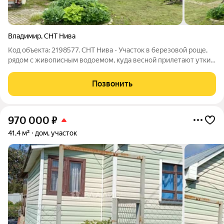
Владимир
,
СНТ Нива
Код объекта: 2198577. СНТ Нива - Участок в березовой роще,
рядом с живописным водоемом, куда весной прилетают утки.
Съезд в СНТ с Южной объездной и через лес 200 метров по
щебёночной дороге. Участок 10 соток, огорожен с 3-х сторон
Позвонить
забором из
970 000
₽
41,4 м²
дом, участок