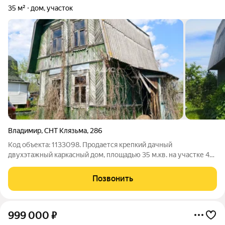
35 м²
дом, участок
Владимир
,
СНТ Клязьма
,
286
Код объекта: 1133098. Продается крепкий дачный
двухэтажный каркасный дом, площадью 35 м.кв. на участке 4
сотки с замечательной локацией ,Сад Клязьма. Участок
правильной формы, ровный, растут и плодоносят садовые
Позвонить
деревья и кустарники, вода в любое
999 000
₽