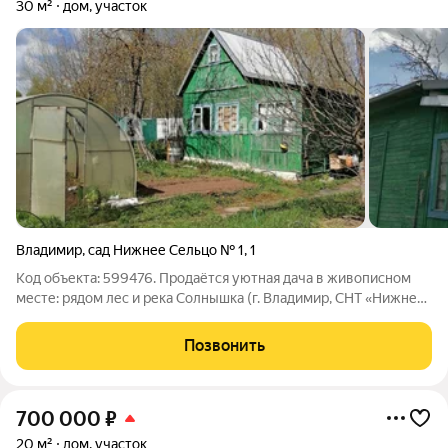
30 м²
дом, участок
Владимир
,
сад Нижнее Сельцо № 1
,
1
Код объекта: 599476. Продаётся уютная дача в живописном
месте: рядом лес и река Солнышка (г. Владимир, СНТ «Нижнее
Сельцо № 1»). Дом: - площадь 30 м; - деревянный,
одноэтажный, с мансардой; - на первом этаже: кухня и комната;
Позвонить
- на втором этаже:
700 000
₽
20 м²
дом, участок