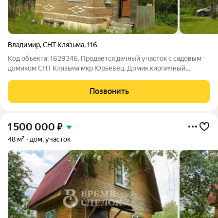
Владимир
,
СНТ Клязьма
,
116
Код объекта: 1629346. Продается дачный участок с садовым
домиком СНТ Клязьма мкр Юрьевец. Домик кирпичный,
площадь 39,7 КВ.м. Небольшая кухня, комната на первом этаже
и комната на втором этаже. Комнаты обшиты вагонкой, всё в
Позвонить
хорошем состоянии.
1 500 000
₽
48 м²
дом, участок