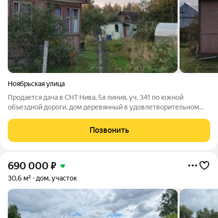
Ноябрьская улица
Продается дача в СНТ Нива, 5я линия, уч. 341 по южной
объездной дороги, дом деревянный в удовлетворительном
состоянии, 2х этажный, общ. пл. 53 м. кв. , есть летний душ,
сарайки, электричество, 5 соток земли , колодец на участке,
Позвонить
земля с насаждениями,
690 000
₽
30,6 м²
дом, участок