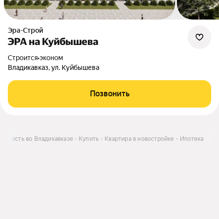
Эра-Строй
ЭРА на Куйбышева
Строится
•
эконом
Владикавказ, ул. Куйбышева
Позвонить
жимость во Владикавказе
Купить
Квартира в новостройке
Ипотека