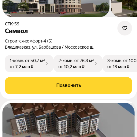
СТК-59
Символ
Строится
•
комфорт
•
4 (5)
Владикавказ, ул. Барбашова / Московское ш.
1-комн.
от 50,7 м²
2-комн.
от 76,3 м²
3-комн.
от 100
от 7,2 млн ₽
от 10,2 млн ₽
от 13 млн ₽
Позвонить