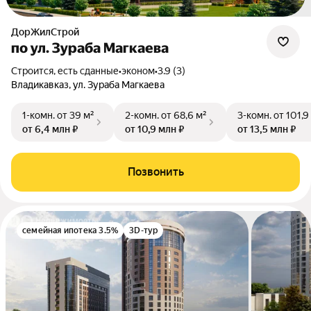
ДорЖилСтрой
по ул. Зураба Магкаева
Строится, есть сданные
•
эконом
•
3.9 (3)
Владикавказ, ул. Зураба Магкаева
1-комн.
от 39 м²
2-комн.
от 68,6 м²
3-комн.
от 101,9
от 6,4 млн ₽
от 10,9 млн ₽
от 13,5 млн ₽
Позвонить
семейная ипотека 3.5%
3D-тур