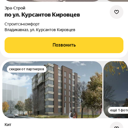
Эра-Строй
по ул. Курсантов Кировцев
Строится
•
комфорт
Владикавказ, ул. Курсантов Кировцев
Позвонить
скидки от партнеров
ещё 1 фот
Кит