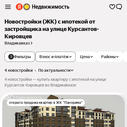
Новостройки (ЖК) с ипотекой от
застройщика на улице Курсантов-
Кировцев
Владикавказ
Фильтры
Взнос и платёж
Цена
Районы
3
4 новостройки
•
по актуальности
4 новостройки — купить квартиру с ипотекой на улице
Курсантов-Кировцев во Владикавказе
открыта продажа квартир в ЖК "Панорама"