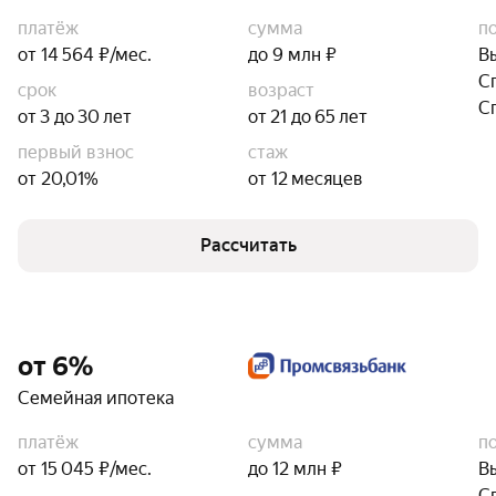
платёж
сумма
п
от 14 564 ₽/мес.
до 9 млн ₽
В
С
срок
возраст
С
от 3 до 30 лет
от 21 до 65 лет
первый взнос
стаж
от 20,01%
от 12 месяцев
Рассчитать
от 6%
Семейная ипотека
платёж
сумма
п
от 15 045 ₽/мес.
до 12 млн ₽
В
С