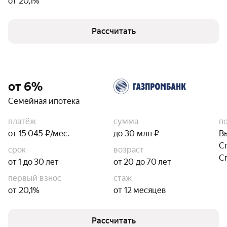
от 20,1%
Рассчитать
от 6%
Семейная ипотека
платёж
сумма
п
от 15 045 ₽/мес.
до 30 млн ₽
В
С
срок
возраст
С
от 1 до 30 лет
от 20 до 70 лет
первый взнос
стаж
от 20,1%
от 12 месяцев
Рассчитать