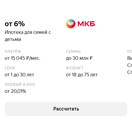
от 6%
Ипотека для семей с
детьми
платёж
сумма
п
от 15 045 ₽/мес.
до 30 млн ₽
В
С
срок
возраст
С
от 1 до 30 лет
от 18 до 75 лет
первый взнос
от 20,01%
Рассчитать