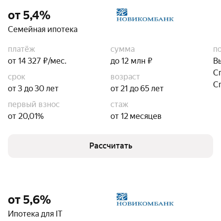
от 5,4%
Семейная ипотека
платёж
сумма
п
от 14 327 ₽/мес.
до 12 млн ₽
В
С
срок
возраст
С
от 3 до 30 лет
от 21 до 65 лет
первый взнос
стаж
от 20,01%
от 12 месяцев
Рассчитать
от 5,6%
Ипотека для IT