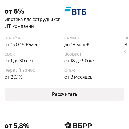
от 6%
Ипотека для сотрудников
ИТ-компаний
платёж
сумма
п
от 15 045 ₽/мес.
до 18 млн ₽
В
С
срок
возраст
от 1 до 30 лет
от 18 до 50 лет
первый взнос
стаж
от 20,1%
от 3 месяцев
Рассчитать
от 5,8%