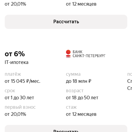
от 20,01%
от 12 месяцев
Рассчитать
от 6%
IT-ипотека
платёж
сумма
п
от 15 045 ₽/мес.
до 18 млн ₽
С
С
срок
возраст
от 1 до 30 лет
от 18 до 50 лет
первый взнос
стаж
от 20,01%
от 12 месяцев
Рассчитать