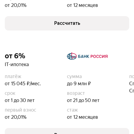
от 20,01%
от 12 месяцев
Рассчитать
от 6%
IT-ипотека
платёж
сумма
п
от 15 045 ₽/мес.
до 9 млн ₽
С
С
срок
возраст
от 1 до 30 лет
от 21 до 50 лет
первый взнос
стаж
от 20,01%
от 12 месяцев