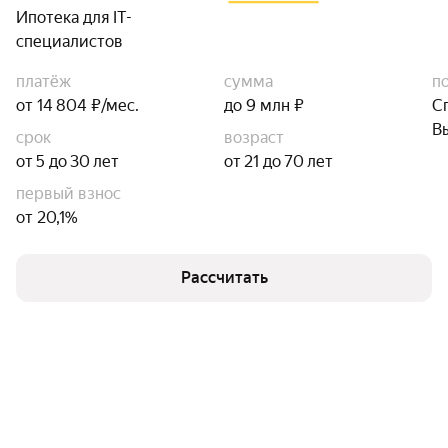
Ипотека для IT-
специалистов
платёж
сумма
п
от 14 804 ₽/мес.
до 9 млн ₽
С
В
срок
возраст
от 5 до 30 лет
от 21 до 70 лет
первый взнос
от 20,1%
Рассчитать