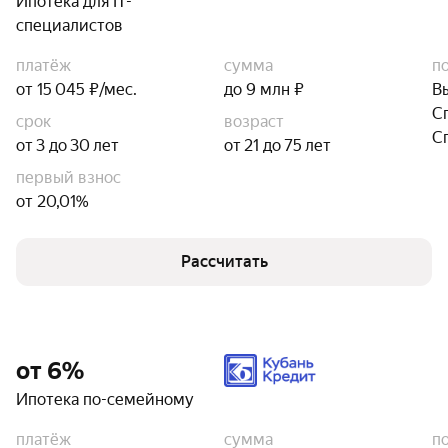
Ипотека для IT-
специалистов
платёж
сумма
п
от 15 045 ₽/мес.
до 9 млн ₽
В
С
срок
возраст
С
от 3 до 30 лет
от 21 до 75 лет
первый взнос
от 20,01%
Рассчитать
от 6%
Ипотека по-семейному
платёж
сумма
п