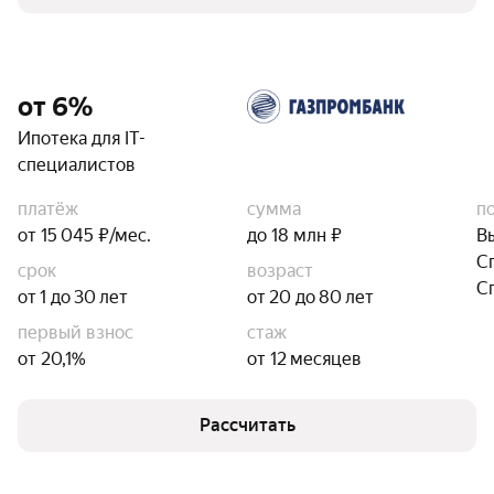
от 6%
Ипотека для IT-
специалистов
платёж
сумма
п
от 15 045 ₽/мес.
до 18 млн ₽
В
С
срок
возраст
С
от 1 до 30 лет
от 20 до 80 лет
первый взнос
стаж
от 20,1%
от 12 месяцев
Рассчитать