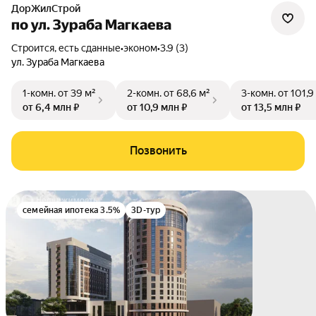
ДорЖилСтрой
по ул. Зураба Магкаева
Строится, есть сданные
•
эконом
•
3.9 (3)
ул. Зураба Магкаева
1-комн.
от 39 м²
2-комн.
от 68,6 м²
3-комн.
от 101,9
от 6,4 млн ₽
от 10,9 млн ₽
от 13,5 млн ₽
Позвонить
семейная ипотека 3.5%
3D-тур