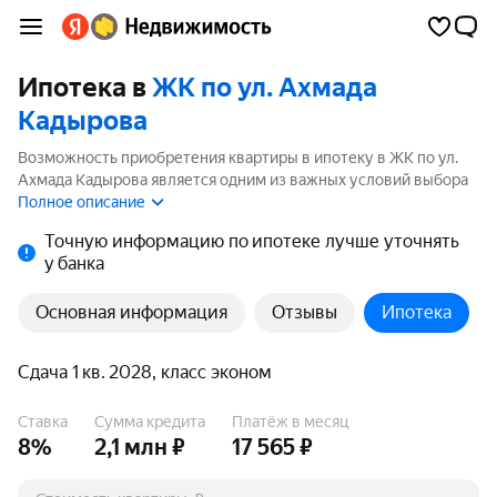
Ипотека в
ЖК по ул. Ахмада
Кадырова
Возможность приобретения квартиры в ипотеку в ЖК по ул.
Ахмада Кадырова является одним из важных условий выбора
квартиры. На странице мы собрали программы кредитования
Полное описание
банков для покупки квартиры в ипотеку от 3.5%.
Точную информацию по ипотеке лучше уточнять
у банка
Основная информация
Отзывы
Ипотека
Сдача 1 кв. 2028, класс эконом
Ставка
Сумма кредита
Платёж в месяц
8%
2,1 млн ₽
17 565 ₽