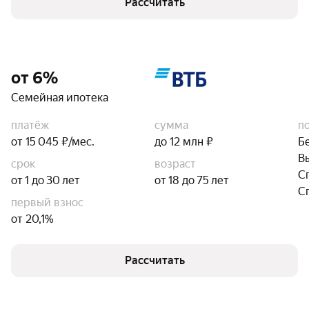
Рассчитать
от 6%
Семейная ипотека
платёж
сумма
п
от 15 045 ₽/мес.
до 12 млн ₽
Б
В
срок
возраст
С
от 1 до 30 лет
от 18 до 75 лет
С
первый взнос
от 20,1%
Рассчитать