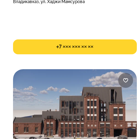
Владикавказ, ул. Хаджи Мамсурова
+7 ××× ××× ×× ××