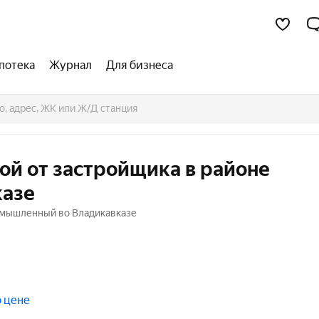
потека
Журнал
Для бизнеса
кой от застройщика в районе
казе
ромышленный во Владикавказе
о цене