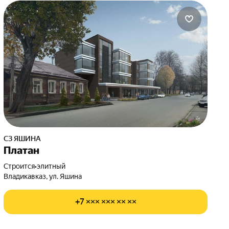
СЗ ЯШИНА
Платан
Строится
•
элитный
Владикавказ, ул. Яшина
+7 ××× ××× ×× ××