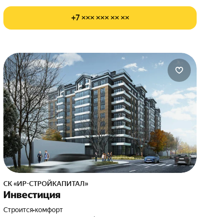
+7 ××× ××× ×× ××
СК «ИР-СТРОЙКАПИТАЛ»
Инвестиция
Строится
•
комфорт