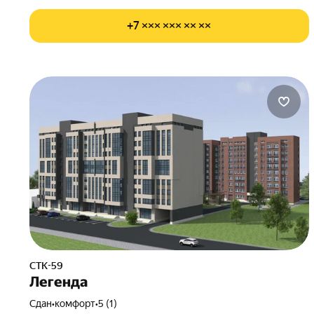
+7 ××× ××× ×× ××
СТК-59
Легенда
Сдан
•
комфорт
•
5 (1)