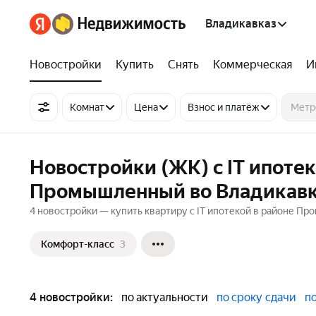
Владикавказ
Новостройки
Купить
Снять
Коммерческая
И
Комнат
Цена
Взнос и платёж
Новостройки (ЖК) с IT ипоте
Промышленный во Владикав
4 новостройки — купить квартиру с IT ипотекой в районе П
Комфорт-класс
3
4 новостройки:
по актуальности
по сроку сдачи
п