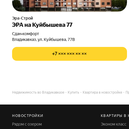
Эра-Строй
ЭРА на Куйбышева 77
Сдан
•
комфорт
Владикавказ, ул. Куйбышева, 77В
+7 ××× ××× ×× ××
Недвижимость во Владикавказе
Купить
Квартира в новостройке
П
НОВОСТРОЙКИ
КВАРТИРЫ В
Рядом с озером
Эконом класс