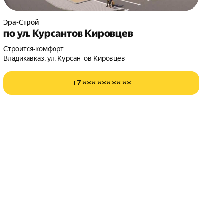
Эра-Строй
по ул. Курсантов Кировцев
Строится
•
комфорт
Владикавказ, ул. Курсантов Кировцев
+7 ××× ××× ×× ××