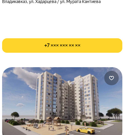
Владикавказ, ул. Хадарцева / ул. Мурата Кантиева
+7 ××× ××× ×× ××