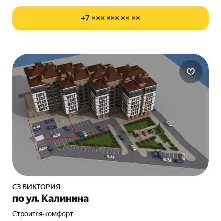
+7 ××× ××× ×× ××
СЗ ВИКТОРИЯ
по ул. Калинина
Строится
•
комфорт