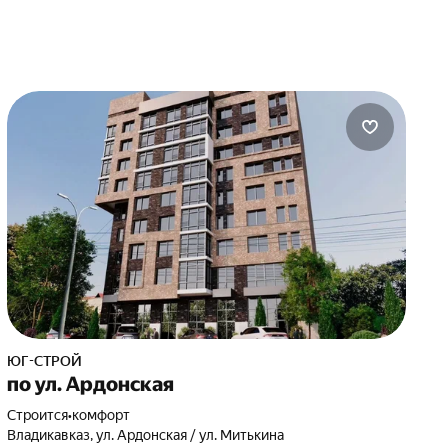
ЮГ-СТРОЙ
по ул. Ардонская
Строится
•
комфорт
Владикавказ, ул. Ардонская / ул. Митькина