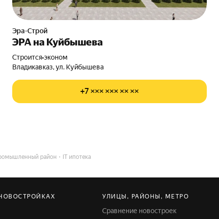
Эра-Строй
ЭРА на Куйбышева
Строится
•
эконом
Владикавказ, ул. Куйбышева
+7 ××× ××× ×× ××
ромышленный район
IT ипотека
 НОВОСТРОЙКАХ
УЛИЦЫ, РАЙОНЫ, МЕТРО
Сравнение новостроек