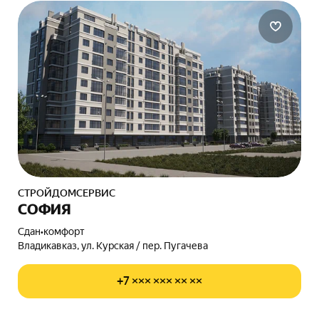
СТРОЙДОМСЕРВИС
СОФИЯ
Сдан
•
комфорт
Владикавказ, ул. Курская / пер. Пугачева
+7 ××× ××× ×× ××