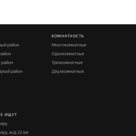
КОМНАТНОСТЬ
ный район
Многокомнатные
 район
Однокомнатные
й район
Трехкомнатные
адный район
Двухкомнатные
Е ИЩУТ
тиру
тиру, ж/д 22 км