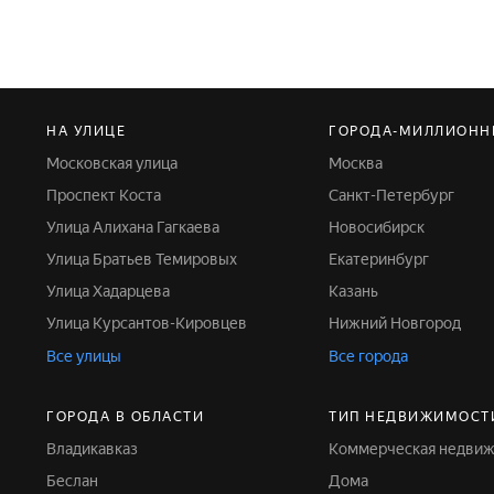
НА УЛИЦЕ
ГОРОДА-МИЛЛИОНН
Московская улица
Москва
Проспект Коста
Санкт-Петербург
Улица Алихана Гагкаева
Новосибирск
Улица Братьев Темировых
Екатеринбург
Улица Хадарцева
Казань
Улица Курсантов-Кировцев
Нижний Новгород
Все улицы
Все города
ГОРОДА В ОБЛАСТИ
ТИП НЕДВИЖИМОСТ
Владикавказ
Коммерческая недви
Беслан
Дома