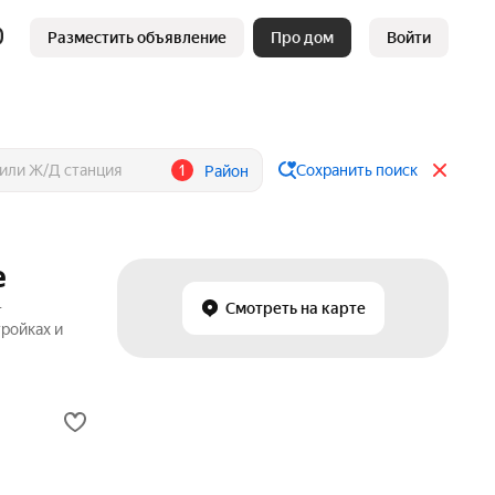
Разместить объявление
Про дом
Войти
1
Сохранить поиск
Район
е
—
Смотреть на карте
ройках и