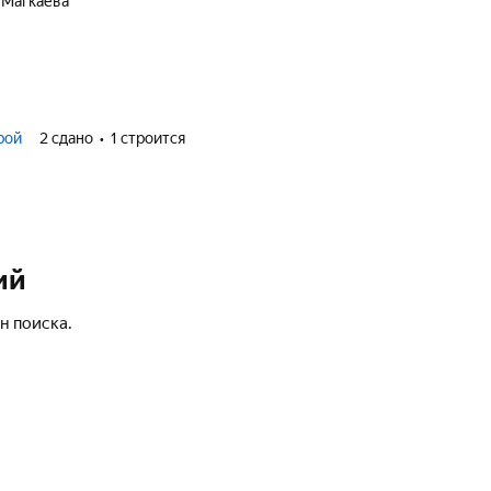
а Магкаева
рой
2 сдано
1 строится
ий
н поиска.