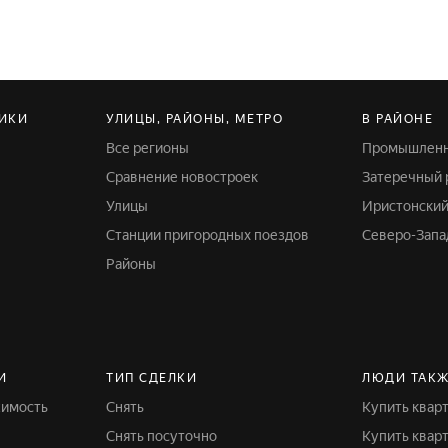
ИКИ
УЛИЦЫ, РАЙОНЫ, МЕТРО
В РАЙОНЕ
Все регионы
Промышлен
Сравнение новостроек
Затеречный
Улицы
Иристонски
Станции пригородных поездов
Северо-Зап
Районы
И
ТИП СДЕЛКИ
ЛЮДИ ТАКЖ
жимость
Снять
Купить квар
Снять посуточно
Купить квар