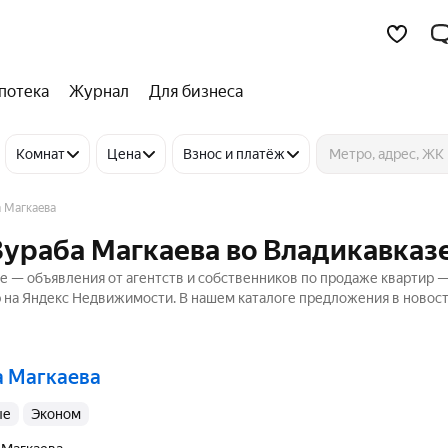
потека
Журнал
Для бизнеса
Комнат
Цена
Взнос и платёж
а Магкаева
 Зураба Магкаева во Владикавказ
зе — объявления от агентств и собственников по продаже квартир 
р на Яндекс Недвижимости. В нашем каталоге предложения в новост
ба Магкаева
ые
эконом