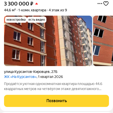
3 300 000
₽
44,6 м²
1-комн. квартира
4 этаж из 9
новостройка
есть видео
улица Курсантов-Кировцев
,
27Б
ЖК «На Курсантов»
, 1 квартал 2026
Продаётся уютная однокомнатная квартира площадью 44.6
квадратных метров на четвёртом этаже девятиэтажного
строящегося дома во Владикавказе. Квартира расположена
рядом с такими объектами инфраструктуры, как супермаркеты
Позвонить
"Магнит", "Пятёрочка" и