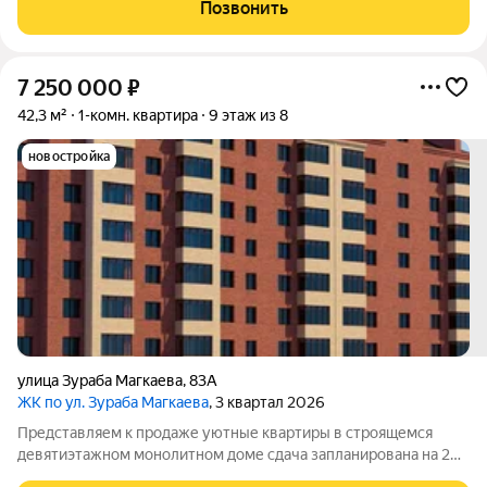
комфортного проживания. - Этаж: 1 этаж удобный доступ, что
Позвонить
особенно приятно для семей
7 250 000
₽
42,3 м²
1-комн. квартира
9 этаж из 8
новостройка
улица Зураба Магкаева
,
83А
ЖК по ул. Зураба Магкаева
, 3 квартал 2026
Представляем к продаже уютные квартиры в строящемся
девятиэтажном монолитном доме сдача запланирована на 2
Newton 2025 год. Это отличный вариант для тех, кто хочет