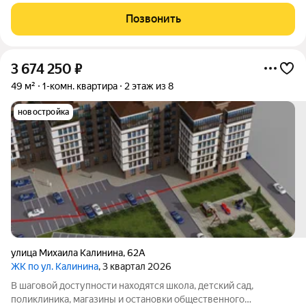
площадь санузла. Квартира без ремонта, что дает
возможность сделать его под свой дизайнерский ремонт. Дом
Позвонить
кирпичный и, практически, заселен. Возле
3 674 250
₽
49 м²
1-комн. квартира
2 этаж из 8
новостройка
улица Михаила Калинина
,
62А
ЖК по ул. Калинина
, 3 квартал 2026
В шаговой доступности находятся школа, детский сад,
поликлиника, магазины и остановки общественного