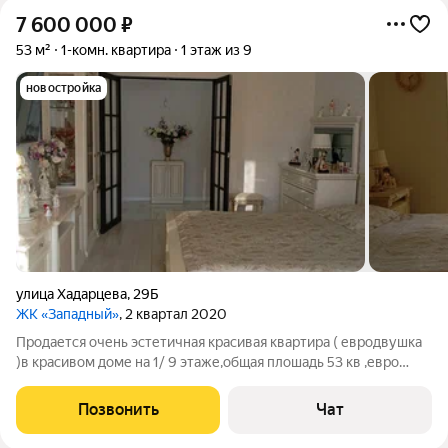
7 600 000
₽
53 м²
1-комн. квартира
1 этаж из 9
новостройка
улица Хадарцева
,
29Б
ЖК «Западный»
, 2 квартал 2020
Продается очень эстетичная красивая квартира ( евродвушка
)в красивом доме на 1/ 9 этаже,общая плошадь 53 кв ,евро
ремонт ,остается кухонный гарнитур,на площадке 2
кладовые,очень приятный просторный чистый подьезд
Позвонить
Чат