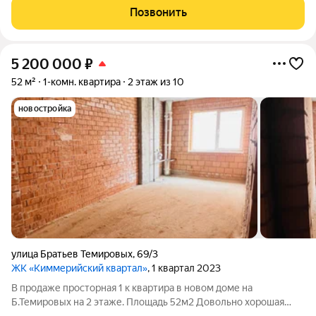
жить в тихом и комфортном месте. Квартиры сдаются без
Позвонить
ремонта у вас будет шанс
5 200 000
₽
52 м²
1-комн. квартира
2 этаж из 10
новостройка
улица Братьев Темировых
,
69/3
ЖК «Киммерийский квартал»
, 1 квартал 2023
В продаже просторная 1 к квартира в новом доме на
Б.Темировых на 2 этаже. Площадь 52м2 Довольно хорошая