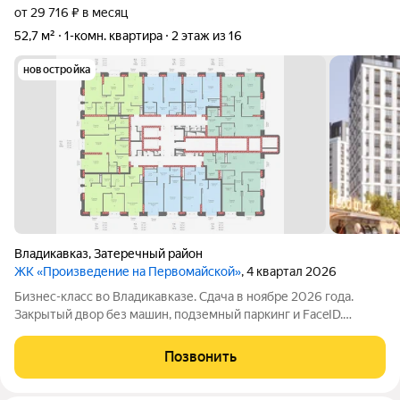
от 29 716 ₽ в месяц
52,7 м²
1-комн. квартира
2 этаж из 16
новостройка
Владикавказ
,
Затеречный район
ЖК «Произведение на Первомайской»
, 4 квартал 2026
Бизнес-класс во Владикавказе. Сдача в ноябре 2026 года.
Закрытый двор без машин, подземный паркинг и FaceID.
Инфраструктура для своих: коворкинг, Хадзар, консьерж-
сервис 24/7. Надежный актив: фасад из стеклофибробетона и
Позвонить
свободная планировка. Устали