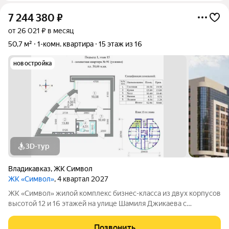
7 244 380
₽
от 26 021 ₽ в месяц
50,7 м²
1-комн. квартира
15 этаж из 16
новостройка
3D-тур
Владикавказ
,
ЖК Символ
ЖК «Символ»
, 4 квартал 2027
ЖК «Символ» жилой комплекс бизнес-класса из двух корпусов
высотой 12 и 16 этажей на улице Шамиля Джикаева с
панорамными видами на Столовую гору, Казбек, Кавказский
хребет и Московское шоссе. Внешние стены толщиной 70 см
Позвонить