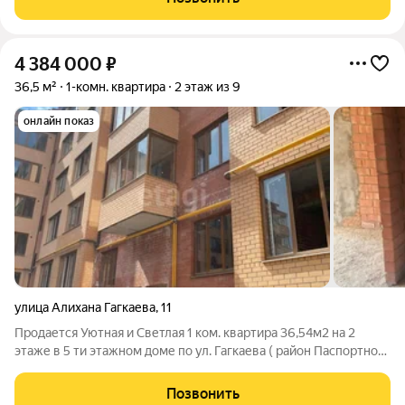
помогают сохранять тепло
4 384 000
₽
36,5 м²
1-комн. квартира
2 этаж из 9
онлайн показ
улица Алихана Гагкаева
,
11
Продается Уютная и Светлая 1 ком. квартира 36,54м2 на 2
этаже в 5 ти этажном доме по ул. Гагкаева ( район Паспортного
центра). Монолитно-Кирпичный.. Отличная планировка.
Благоустроенный двор. Детская площадка. Большая комната
Позвонить