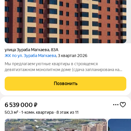
улица Зураба Магкаева
,
83А
ЖК по ул. Зураба Магкаева
, 3 квартал 2026
Мы предлагаем уютные квартиры в строящемся
девятиэтажном монолитном доме (сдача запланирована на
2025 год). Это отличный вариант для тех, кто хочет жить в
тихом и комфортном месте. Квартиры сдаются без ремонта у
Позвонить
вас будет шанс самостоятельно
6 539 000
₽
50,3 м²
1-комн. квартира
8 этаж из 11