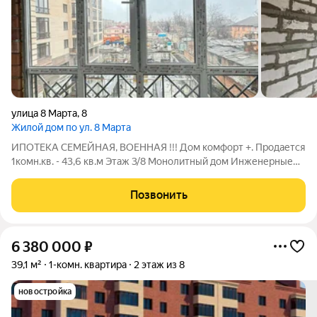
улица 8 Марта
,
8
Жилой дом по ул. 8 Марта
ИПОТЕКА СЕМЕЙНАЯ, ВОЕННАЯ !!! Дом комфорт +. Продается
1комн.кв. - 43,6 кв.м Этаж 3/8 Монолитный дом Инженерные
сети высшей категории! Подземный паркинг. Детская и
спортивная площадка Закрытый двoр с видеонаблюдением
Позвонить
Школа и Д/С в шаговой доступности
6 380 000
₽
39,1 м²
1-комн. квартира
2 этаж из 8
новостройка