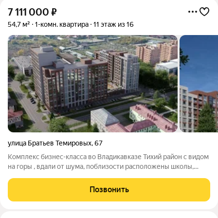
7 111 000
₽
54,7 м²
1-комн. квартира
11 этаж из 16
улица Братьев Темировых
,
67
Комплекс бизнес-класса во Владикавказе Тихий район с видом
на горы , вдали от шума, поблизости расположены школы,
сады, парки. -закрытый двор -подземный паркинг -детская
игровая зона -колясочная и благоустроенная территория Это
Позвонить
не просто жилье, это