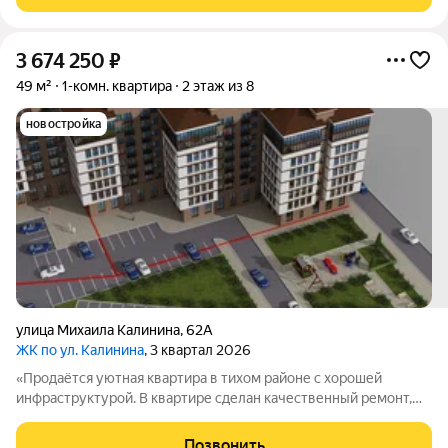
Совмещенный санузел
3 674 250
₽
49 м²
1-комн. квартира
2 этаж из 8
новостройка
улица Михаила Калинина
,
62А
ЖК по ул. Калинина
, 3 квартал 2026
«Продаётся уютная квартира в тихом районе с хорошей
инфраструктурой. В квартире сделан качественный ремонт,
есть пластиковые окна и новая сантехника. Вся необходимая
мебель и техника уже имеется. Рядом с домом находятся
Позвонить