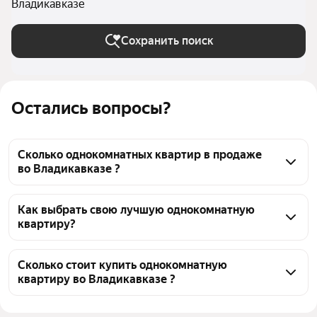
Владикавказе
Сохранить поиск
Остались вопросы?
Сколько однокомнатных квартир в продаже
во Владикавказе ?
На Яндекс Недвижимости в продаже во 
Владикавказе 334 однокомнатных квартиры, из них 
Как выбрать свою лучшую однокомнатную
квартиру?
17 объявлений от агентств, 317 объявлений от 
застройщиков
Чтобы купить 1-комнатную квартиру в монолитном 
доме, воспользуйтесь тепловой картой для оценки 
Сколько стоит купить однокомнатную
квартиру во Владикавказе ?
инфраструктуры и транспортной доступности в 
выбранном районе во Владикавказе
Цена за квадратный метр
73 991 — 179 647 ₽