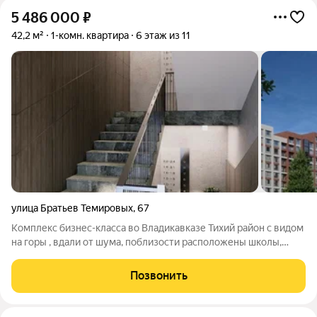
5 486 000
₽
42,2 м²
1-комн. квартира
6 этаж из 11
улица Братьев Темировых
,
67
Комплекс бизнес-класса во Владикавказе Тихий район с видом
на горы , вдали от шума, поблизости расположены школы,
сады, парки. -закрытый двор -подземный паркинг -детская
игровая зона -колясочная и благоустроенная территория Это
Позвонить
не просто жилье, это