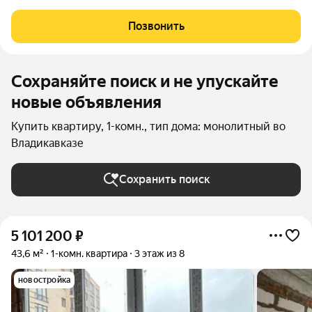
транспорта. Это очень удобно для семей с детьми. «Продаётся
уютная квартира в тихом районе. Район хорошо развит, здесь
Позвонить
есть всё необходимое для
Сохраняйте поиск и не упускайте
новые объявления
Купить квартиру, 1-комн., тип дома: монолитный во
Владикавказе
Сохранить поиск
5 101 200
₽
43,6 м²
1-комн. квартира
3 этаж из 8
новостройка