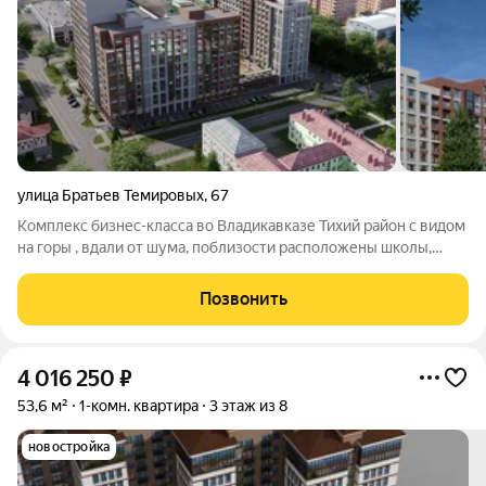
улица Братьев Темировых
,
67
Комплекс бизнес-класса во Владикавказе Тихий район с видом
на горы , вдали от шума, поблизости расположены школы,
сады, парки. -закрытый двор -подземный паркинг -детская
игровая зона -колясочная и благоустроенная территория Это
Позвонить
не просто жилье, это
4 016 250
₽
53,6 м²
1-комн. квартира
3 этаж из 8
новостройка