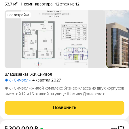
53,7 м²
1-комн. квартира
12 этаж из 12
новостройка
Владикавказ
,
ЖК Символ
ЖК «Символ»
, 4 квартал 2027
ЖК «Символ» жилой комплекс бизнес-класса из двух корпусов
высотой 12 и 16 этажей на улице Шамиля Джикаева с
панорамными видами на Столовую гору, Казбек, Кавказский
хребет и Московское шоссе. Внешние стены толщиной 70 см
Позвонить
помогают сохранять тепло
5 300 000
₽