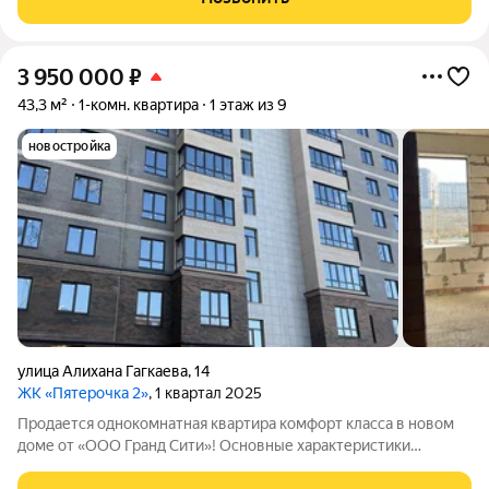
остановки общественного
3 950 000
₽
43,3 м²
1-комн. квартира
1 этаж из 9
новостройка
улица Алихана Гагкаева
,
14
ЖК «Пятерочка 2»
, 1 квартал 2025
Продается однокомнатная квартира комфорт класса в новом
доме от «ООО Гранд Сити»! Основные характеристики
квартиры: - Площадь: 43кв.м достаточно пространства для