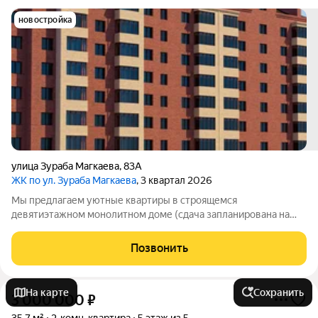
новостройка
улица Зураба Магкаева
,
83А
ЖК по ул. Зураба Магкаева
, 3 квартал 2026
Мы предлагаем уютные квартиры в строящемся
девятиэтажном монолитном доме (сдача запланирована на
2025 год). Это отличный вариант для тех, кто хочет жить в
тихом и комфортном месте. Квартиры сдаются без ремонта у
Позвонить
вас будет шанс самостоятельно
На карте
Сохранить
3 000 000
₽