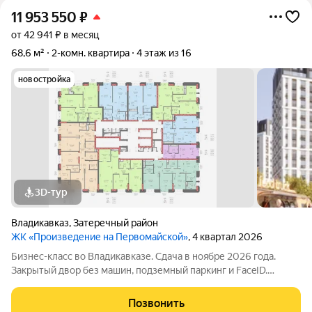
11 953 550
₽
от 42 941 ₽ в месяц
68,6 м²
2-комн. квартира
4 этаж из 16
новостройка
3D-тур
Владикавказ
,
Затеречный район
ЖК «Произведение на Первомайской»
, 4 квартал 2026
Бизнес-класс во Владикавказе. Сдача в ноябре 2026 года.
Закрытый двор без машин, подземный паркинг и FaceID.
Инфраструктура для своих: коворкинг, Хадзар, консьерж-
сервис 24/7. Надежный актив: фасад из стеклофибробетона и
Позвонить