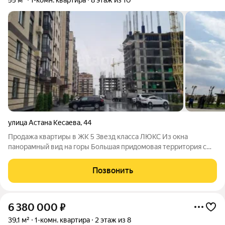
55 м²
1-комн. квартира
8 этаж из 10
улица Астана Кесаева
,
44
Продажа квартиры в ЖК 5 Звезд класса ЛЮКС Из окна
панорамный вид на горы Большая придомовая территория с
детской площадкой Закрытый двор с видеонаблюдением
Форма оплаты: Наличный расчет Агентство недвижимости
Позвонить
ЭТАЖИ для клиентов -покупателей компании
6 380 000
₽
39,1 м²
1-комн. квартира
2 этаж из 8