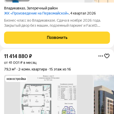
Владикавказ
,
Затеречный район
ЖК «Произведение на Первомайской»
, 4 квартал 2026
Бизнес-класс во Владикавказе. Сдача в ноябре 2026 года.
Закрытый двор без машин, подземный паркинг и FaceID.
Инфраструктура для своих: коворкинг, Хадзар, консьерж-
сервис 24/7. Надежный актив: фасад из стеклофибробетона и
Позвонить
свободная планировка. Устали
11 414 880
₽
от 41 001 ₽ в месяц
79,3 м²
2-комн. квартира
15 этаж из 16
новостройка