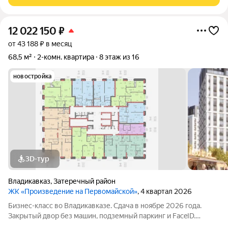
свободная планировка. Устали
12 022 150
₽
от 43 188 ₽ в месяц
68,5 м²
2-комн. квартира
8 этаж из 16
новостройка
3D-тур
Владикавказ
,
Затеречный район
ЖК «Произведение на Первомайской»
, 4 квартал 2026
Бизнес-класс во Владикавказе. Сдача в ноябре 2026 года.
Закрытый двор без машин, подземный паркинг и FaceID.
Инфраструктура для своих: коворкинг, Хадзар, консьерж-