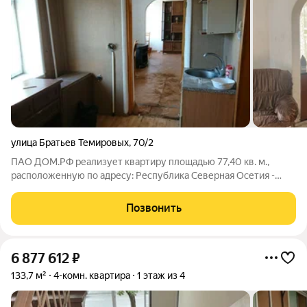
улица Братьев Темировых
,
70/2
ПАО ДОМ.РФ реализует квартиру площадью 77,40 кв. м.,
расположенную по адресу: Республика Северная Осетия -
Алания, Владикавказ г., Братьев Темировых,70/2. Информация
об объекте: Один собственник (юридическое лицо).
Позвонить
Кадастровый номер объекта
6 877 612
₽
133,7 м²
4-комн. квартира
1 этаж из 4