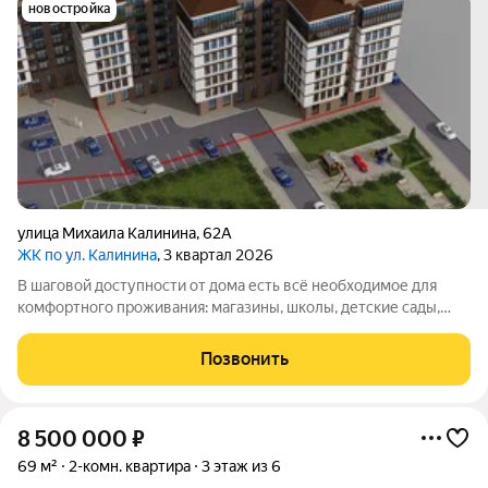
новостройка
улица Михаила Калинина
,
62А
ЖК по ул. Калинина
, 3 квартал 2026
В шаговой доступности от дома есть всё необходимое для
комфортного проживания: магазины, школы, детские сады,
остановки общественного транспорта. «Продаётся уютная
квартира в тихом районе с хорошей инфраструктурой. В
Позвонить
квартире сделан качественный
8 500 000
₽
69 м²
2-комн. квартира
3 этаж из 6