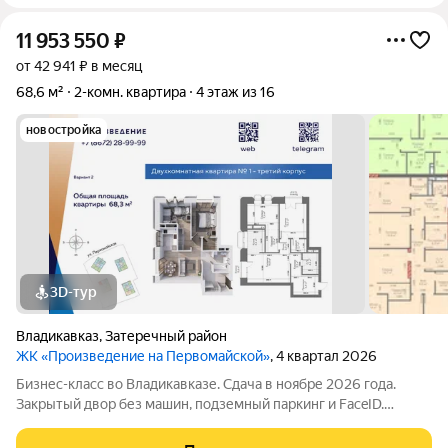
11 953 550
₽
от 42 941 ₽ в месяц
68,6 м²
2-комн. квартира
4 этаж из 16
новостройка
3D-тур
Владикавказ
,
Затеречный район
ЖК «Произведение на Первомайской»
, 4 квартал 2026
Бизнес-класс во Владикавказе. Сдача в ноябре 2026 года.
Закрытый двор без машин, подземный паркинг и FaceID.
Инфраструктура для своих: коворкинг, Хадзар, консьерж-
сервис 24/7. Надежный актив: фасад из стеклофибробетона и