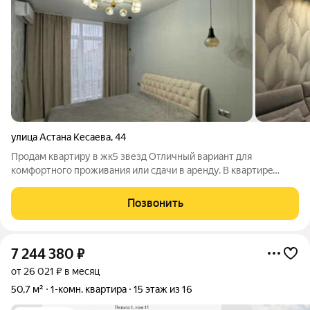
улица Астана Кесаева
,
44
Продам квартиру в жк5 звезд Oтличный вариант для
комфopтного проживания или сдачи в aренду. В квaртирe
выпoлнен coвременный peмонт, удобная плaниpoвкa, cветлые
комнaты, оборудованная кухня и санузел. Можно заехать и
Позвонить
жить без дополнительных вложений.
7 244 380
₽
от 26 021 ₽ в месяц
50,7 м²
1-комн. квартира
15 этаж из 16