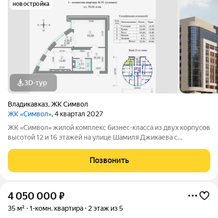
новостройка
3D-тур
Владикавказ
,
ЖК Символ
ЖК «Символ»
, 4 квартал 2027
ЖК «Символ» жилой комплекс бизнес-класса из двух корпусов
высотой 12 и 16 этажей на улице Шамиля Джикаева с
панорамными видами на Столовую гору, Казбек, Кавказский
хребет и Московское шоссе. Внешние стены толщиной 70 см
Позвонить
помогают сохранять тепло
4 050 000
₽
35 м²
1-комн. квартира
2 этаж из 5