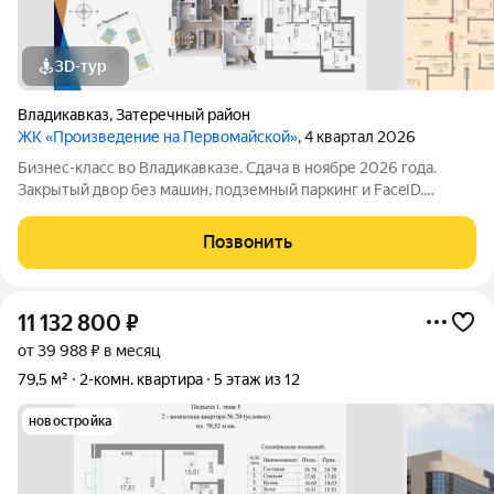
3D-тур
Владикавказ
,
Затеречный район
ЖК «Произведение на Первомайской»
, 4 квартал 2026
Бизнес-класс во Владикавказе. Сдача в ноябре 2026 года.
Закрытый двор без машин, подземный паркинг и FaceID.
Инфраструктура для своих: коворкинг, Хадзар, консьерж-
сервис 24/7. Надежный актив: фасад из стеклофибробетона и
Позвонить
свободная планировка. Устали
11 132 800
₽
от 39 988 ₽ в месяц
79,5 м²
2-комн. квартира
5 этаж из 12
новостройка