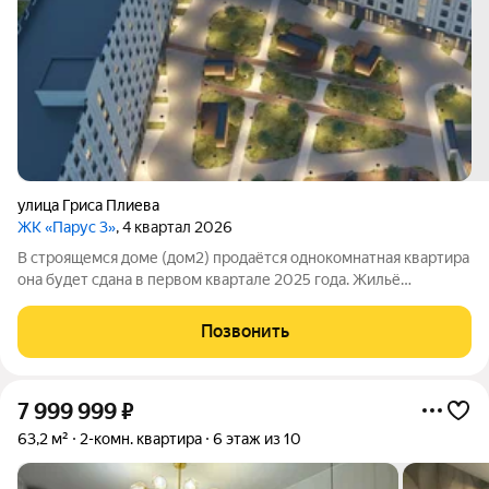
улица Гриса Плиева
ЖК «Парус 3»
, 4 квартал 2026
В строящемся доме (дом2) продаётся однокомнатная квартира
она будет сдана в первом квартале 2025 года. Жильё
располагается на третьем этаже, его общая площадь
составляет 54,3кв. м. Объект входит в новый жилой комплекс
Позвонить
«Парус3» от застройщика
7 999 999
₽
63,2 м²
2-комн. квартира
6 этаж из 10