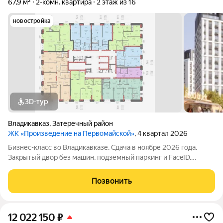
67,9 м²
2-комн. квартира
2 этаж из 16
новостройка
3D-тур
Владикавказ
,
Затеречный район
ЖК «Произведение на Первомайской»
, 4 квартал 2026
Бизнес-класс во Владикавказе. Сдача в ноябре 2026 года.
Закрытый двор без машин, подземный паркинг и FaceID.
Инфраструктура для своих: коворкинг, Хадзар, консьерж-
сервис 24/7. Надежный актив: фасад из стеклофибробетона и
Позвонить
свободная планировка. Устали
12 022 150
₽