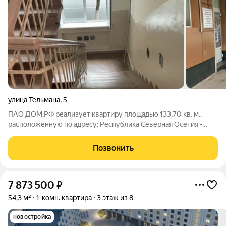
улица Тельмана
,
5
ПАО ДОМ.РФ реализует квартиру площадью 133,70 кв. м.,
расположенную по адресу: Республика Северная Осетия -
Алания, Владикавказ г., Тельмана,5. Информация об объекте:
Один собственник (юридическое лицо). Кадастровый номер
Позвонить
объекта недвижимости:
7 873 500
₽
54,3 м²
1-комн. квартира
3 этаж из 8
новостройка