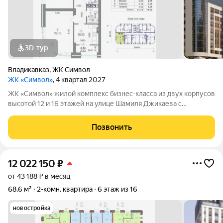
3D-тур
Владикавказ
,
ЖК Символ
ЖК «Символ»
, 4 квартал 2027
ЖК «Символ» жилой комплекс бизнес-класса из двух корпусов
высотой 12 и 16 этажей на улице Шамиля Джикаева с
панорамными видами на Столовую гору, Казбек, Кавказский
хребет и Московское шоссе. Внешние стены толщиной 70 см
Позвонить
помогают сохранять тепло
12 022 150
₽
от 43 188 ₽ в месяц
68,6 м²
2-комн. квартира
6 этаж из 16
новостройка