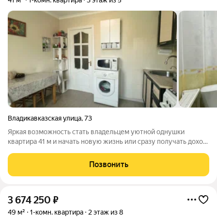
41 м²
1-комн. квартира
3 этаж из 5
Владикавказская улица
,
73
Яркая возможность стать владельцем уютной однушки
квартира 41 м и начать новую жизнь или сразу получать доход
от аренды. Квартира на 3-м этаже кирпичного дома (всего 5
этажей) 1 комната, жилая площадь 18 м, кухня 8 м,
Позвонить
изолированная планировка. Есть
3 674 250
₽
49 м²
1-комн. квартира
2 этаж из 8