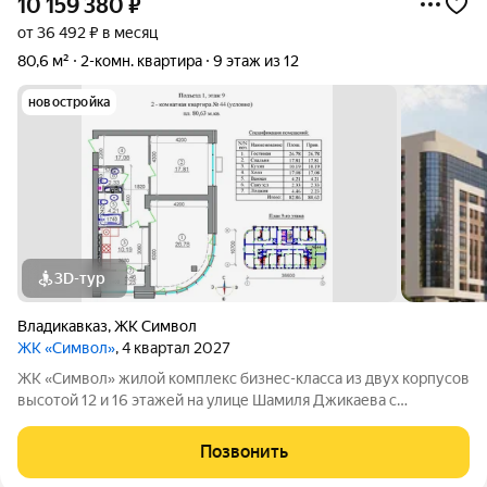
10 159 380
₽
от 36 492 ₽ в месяц
80,6 м²
2-комн. квартира
9 этаж из 12
новостройка
3D-тур
Владикавказ
,
ЖК Символ
ЖК «Символ»
, 4 квартал 2027
ЖК «Символ» жилой комплекс бизнес-класса из двух корпусов
высотой 12 и 16 этажей на улице Шамиля Джикаева с
панорамными видами на Столовую гору, Казбек, Кавказский
хребет и Московское шоссе. Внешние стены толщиной 70 см
Позвонить
помогают сохранять тепло