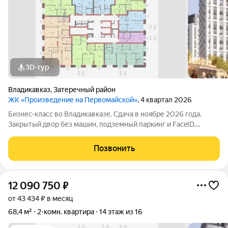
3D-тур
Владикавказ
,
Затеречный район
ЖК «Произведение на Первомайской»
, 4 квартал 2026
Бизнес-класс во Владикавказе. Сдача в ноябре 2026 года.
Закрытый двор без машин, подземный паркинг и FaceID.
Инфраструктура для своих: коворкинг, Хадзар, консьерж-
сервис 24/7. Надежный актив: фасад из стеклофибробетона и
Позвонить
свободная планировка. Устали
12 090 750
₽
от 43 434 ₽ в месяц
68,4 м²
2-комн. квартира
14 этаж из 16