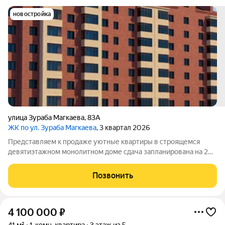
новостройка
улица Зураба Магкаева
,
83А
ЖК по ул. Зураба Магкаева
, 3 квартал 2026
Представляем к продаже уютные квартиры в строящемся
девятиэтажном монолитном доме сдача запланирована на 2
Newton 2025 год. Это отличный вариант для тех, кто хочет
жить в тихом и комфортном месте. Квартиры сдаются без
Позвонить
ремонта у вас будет шанс
4 100 000
₽