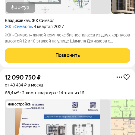
3D-тур
Владикавказ
,
ЖК Символ
ЖК «Символ»
, 4 квартал 2027
ЖК «Символ» жилой комплекс бизнес-класса из двух корпусов
высотой 12 и 16 этажей на улице Шамиля Джикаева с
панорамными видами на Столовую гору, Казбек, Кавказский
хребет и Московское шоссе. Внешние стены толщиной 70 см
Позвонить
помогают сохранять тепло
12 090 750
₽
от 43 434 ₽ в месяц
68,4 м²
2-комн. квартира
14 этаж из 16
новостройка