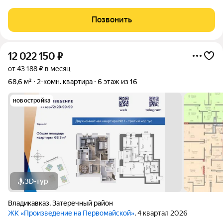
панорамными видами на Столовую гору, Казбек, Кавказский
хребет и Московское шоссе. Внешние стены толщиной 70 см
Позвонить
помогают сохранять тепло
12 022 150
₽
от 43 188 ₽ в месяц
68,6 м²
2-комн. квартира
6 этаж из 16
новостройка
3D-тур
Владикавказ
,
Затеречный район
ЖК «Произведение на Первомайской»
, 4 квартал 2026