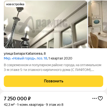
новостройка
улица Билара Кабалоева
,
8
Мкр. «Новый город», поз. 18
, 1 квартал 2020
В современном и популярном районе города, на оптимальном
3-м этаже 5-ти этажного кирпичного дома (С ЛИФТОМ),
продается уютная 2-х к. кв. со свежим ремонтом высокого
уровня. В квартире остается дорогая кухонная мебель (без
Позвонить
техники), сделанная на
7 250 000
₽
42,3 м²
1-комн. квартира
9 этаж из 8