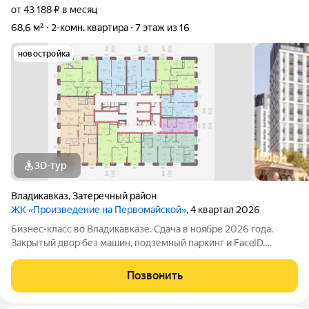
от 43 188 ₽ в месяц
68,6 м²
2-комн. квартира
7 этаж из 16
новостройка
3D-тур
Владикавказ
,
Затеречный район
ЖК «Произведение на Первомайской»
, 4 квартал 2026
Бизнес-класс во Владикавказе. Сдача в ноябре 2026 года.
Закрытый двор без машин, подземный паркинг и FaceID.
Инфраструктура для своих: коворкинг, Хадзар, консьерж-
сервис 24/7. Надежный актив: фасад из стеклофибробетона и
Позвонить
свободная планировка. Устали