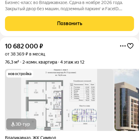
Бизнес-класс во Владикавказе. Сдача в ноябре 2026 года.
Закрытый двор без машин, подземный паркинг и FaceID.
Инфраструктура для своих: коворкинг, Хадзар, консьерж-
сервис 24/7. Надежный актив: фасад из стеклофибробетона и
Позвонить
свободная планировка. Устали
10 682 000
₽
от 38 369 ₽ в месяц
76,3 м²
2-комн. квартира
4 этаж из 12
новостройка
3D-тур
Владикавказ
,
ЖК Символ