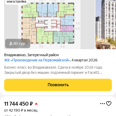
новостройка
3D-тур
Владикавказ
,
Затеречный район
ЖК «Произведение на Первомайской»
, 4 квартал 2026
Бизнес-класс во Владикавказе. Сдача в ноябре 2026 года.
Закрытый двор без машин, подземный паркинг и FaceID.
Инфраструктура для своих: коворкинг, Хадзар, консьерж-
сервис 24/7. Надежный актив: фасад из стеклофибробетона и
Позвонить
свободная планировка. Устали
11 744 450
₽
от 42 190 ₽ в месяц