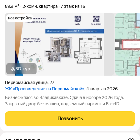
59,9 м²
2-комн. квартира
7 этаж из 16
новостройка
3D-тур
Первомайская улица
,
27
ЖК «Произведение на Первомайской»
, 4 квартал 2026
Бизнес-класс во Владикавказе. Сдача в ноябре 2026 года.
Закрытый двор без машин, подземный паркинг и FaceID.
Инфраструктура для своих: коворкинг, Хадзар, консьерж-
сервис 24/7. Надежный актив: фасад из стеклофибробетона и
Позвонить
свободная планировка. Устали