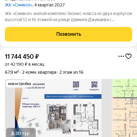
ЖК «Символ»
, 4 квартал 2027
ЖК «Символ» жилой комплекс бизнес-класса из двух корпусов
высотой 12 и 16 этажей на улице Шамиля Джикаева с
панорамными видами на Столовую гору, Казбек, Кавказский
хребет и Московское шоссе. Внешние стены толщиной 70 см
Позвонить
помогают сохранять тепло
11 744 450
₽
от 42 190 ₽ в месяц
67,9 м²
2-комн. квартира
2 этаж из 16
новостройка
3D-тур