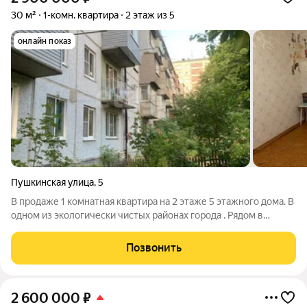
30 м²
1-комн. квартира
2 этаж из 5
онлайн показ
Пушкинская улица
,
5
В продаже 1 комнатная квартира на 2 этаже 5 этажного дома. В
одном из экологически чистых районах города . Рядом в
шаговой доступности скверы,сады ,школы. Тихий уютный
дворик .Ухоженный подъезд. С окон балкона вид на тихую,
Позвонить
зеленую зону . Рассмотрим
2 600 000
₽