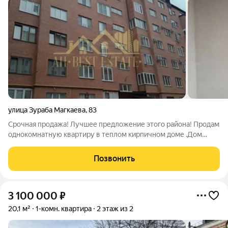
улица Зураба Магкаева
,
83
Срочная продажа! Лучшее предложение этого района! Продам
однокомнатную квартиру в теплом кирпичном доме .Дом
2022 года постройки.Квартира располагается на 5-м этаже 9-
ти этажного дома.Дом с лифтом Все черновые работы
Позвонить
сделаны, стяжка, штукатурка,
3 100 000
₽
20,1 м²
1-комн. квартира
2 этаж из 2