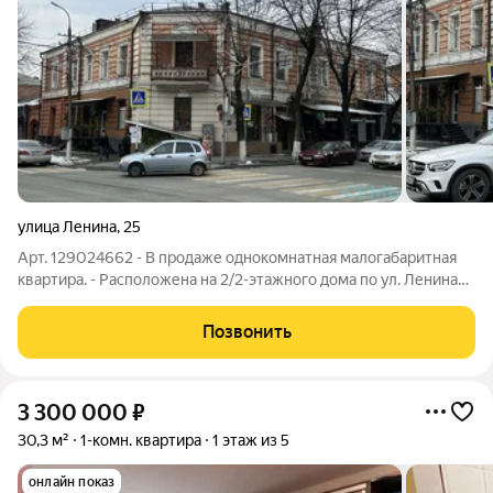
улица Ленина
,
25
Арт. 129024662 - В продаже однокомнатная малогабаритная
квартира. - Расположена на 2/2-этажного дома по ул. Ленина
(угол М. Горького), в историческом центре города. - Площадь
20,1 кв.м. - Все коммуникации и удобства внутри. - Высота
Позвонить
потолков порядка
3 300 000
₽
30,3 м²
1-комн. квартира
1 этаж из 5
онлайн показ