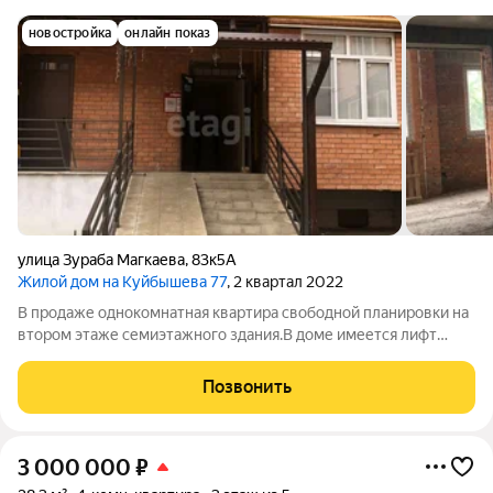
новостройка
онлайн показ
улица Зураба Магкаева
,
83к5А
Жилой дом на Куйбышева 77
, 2 квартал 2022
В продаже однокомнатная квартира свободной планировки на
втором этаже семиэтажного здания.В доме имеется лифт
.Установлены пластиковые окна хорошего качества.
Расположение в одном из востребованных районов
Позвонить
города.Идеально как для проживания так и для
3 000 000
₽