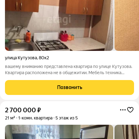
улица Кутузова
,
80к2
вашему вниманию представлена квартира по улице Кутузова.
Квартира расположена не в общежитии. Мебель техника
остаются. Развитая инфраструктура, конечная 29 маршрута.
Рядом детские сады, общеобразовательные школы, огромное
Позвонить
количество магазинов, и
2 700 000
₽
21 м²
1-комн. квартира
5 этаж из 5