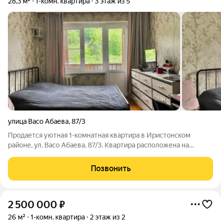
28,3 м²
1-комн. квартира
3 этаж из 5
улица Васо Абаева
,
87/3
Продается уютная 1-комнатная квартира в Иристонском
районе, ул. Васо Абаева, 87/3. Квартира расположена на
комфортном 3 этаже 5-этажного дома. Общая площадь 28,3 м.
В квартире аккуратный косметический ремонт можно сразу
Позвонить
заехать и жить. Есть балкон.
2 500 000
₽
26 м²
1-комн. квартира
2 этаж из 2