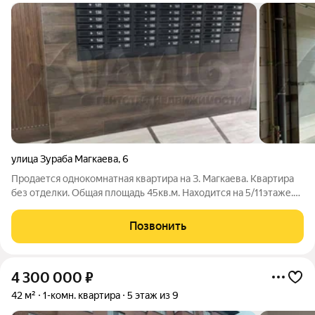
улица Зураба Магкаева
,
6
Продается однокомнатная квартира на З. Магкаева. Квартира
без отделки. Общая площадь 45кв.м. Находится на 5/11этаже.
Дом комфорт класса Ж/К "МАРШАЛ". Развитая
инфраструктура. Рядом школа, садик, магазины, транспортная
Позвонить
развязка и многое другое.
4 300 000
₽
42 м²
1-комн. квартира
5 этаж из 9