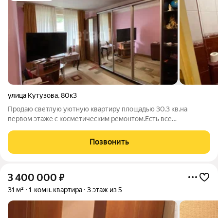
улица Кутузова
,
80к3
Продаю светлую уютную квартиру площадью 30.3 кв.на
первом этаже с косметическим ремонтом.Есть все
необходимое для комфортной жизни:просторная комната,
функциональная кухня и современный санузел.В шаговой
Позвонить
доступности находятся аптеки, магазины,школы,
3 400 000
₽
31 м²
1-комн. квартира
3 этаж из 5