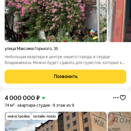
улица Максима Горького
,
35
Небольшая квартира в центре нашего города, в сердце
Владикавказа. Можно будет сдавать для туристов, которые как
правило хотят жить именно в этой локации. Квартира конечно
требует финансовых вложений, но ценник тоже
Позвонить
соответствует. Арт. 137128204
4 000 000
₽
74 м²
квартира-студия
9 этаж из 9
новостройка
онлайн показ