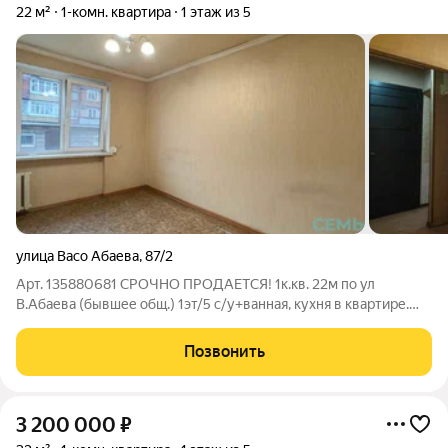
22 м²
1-комн. квартира
1 этаж из 5
улица Васо Абаева
,
87/2
Арт. 135880681 СРОЧНО ПРОДАЕТСЯ! 1к.кв. 22м по ул
В.Абаева (бывшее общ.) 1эт/5 с/у+ванная, кухня в квартире.
Ремонт косметический. Рядом: Магазины Базар Почта
Остановка Документы проверены готовы к сделке Встреча в
Позвонить
удобное для Вас время отв. О. Фатима
3 200 000
₽