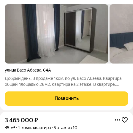
улица Васо Абаева
,
64А
Добрый день. В продаже 1ком. по ул. Васо Абаева. Квартира,
общей площадью 26м2. Квартира на 2 этаже. В квартире:
-сделан ремонт; -индивидуальное отопление; -смежный
санузел; -потолки около 3м. В непосредственной близости
Позвонить
магазины и остановка
3 465 000
₽
45 м²
1-комн. квартира
5 этаж из 10