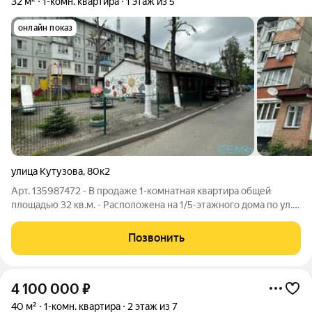
32 м²
1-комн. квартира
1 этаж из 5
онлайн показ
улица Кутузова
,
80к2
Арт. 135987472 - В продаже 1-комнатная квартира общей
площадью 32 кв.м. - Расположена на 1/5-этажного дома по ул.
Кутузова. - По документам 29 кв.м. плюс застекленная
лоджия, не входящая в квадратуру. - В квартире произведен
Позвонить
старый косметический
4 100 000
₽
40 м²
1-комн. квартира
2 этаж из 7