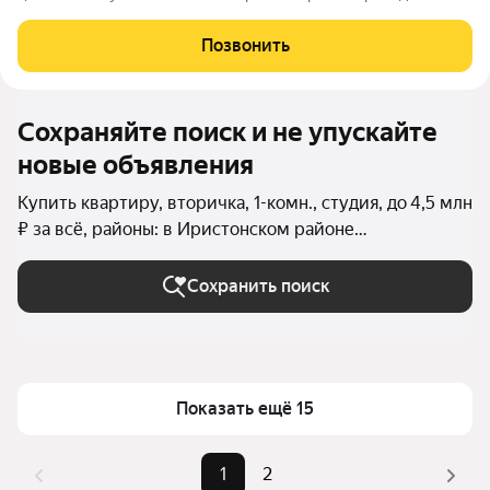
трубы все поменяны Новые батареи стоят Большая лоджия ,
как комната Можно зайти и жить Большим бонусом является
Позвонить
ухоженный палисадник перед
Сохраняйте поиск и не упускайте
новые объявления
Купить квартиру, вторичка, 1-комн., студия, до 4,5 млн
₽ за всё, районы: в Иристонском районе
(Владикавказ) во Владикавказе
Сохранить поиск
Показать ещё 15
1
2