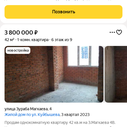
,магазины. Все необходимое для комфортного проживания.
Агенство недвижимости ЭТАЖИ № 1 . Для клиентов-
Позвонить
покупателей компании ЭТАЖИ содействие в
3 800 000
₽
42 м²
1-комн. квартира
6 этаж из 9
новостройка
улица Зураба Магкаева
,
4
Жилой дом по ул. Куйбышева
, 3 квартал 2023
Продам однокомнатную квартиру 42 кв.м на З.Магкаева 4В.