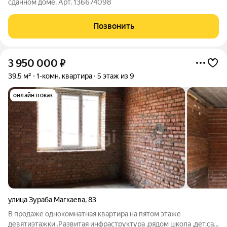
сданном доме. Арт. 136674098
Позвонить
3 950 000
₽
39,5 м²
1-комн. квартира
5 этаж из 9
онлайн показ
улица Зураба Магкаева
,
83
В продаже однокомнатная квартира на пятом этаже
девятиэтажки .Развитая инфраструктура ,рядом школа ,дет.сад