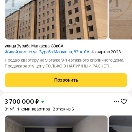
улица Зураба Магкаева
,
83к6А
Жилой дом по ул. Зураба Магкаева, 83, к. 6А
, 4 квартал 2023
Продаю квартиру на 9 этаже 9-ти этажного кирпичного дома.
Продажа за эту цену ТОЛЬКО В НАЛИЧНЫЙ РАСЧЁТ!
Квартира мансардная. Нижняя высота 2,4 метра, а высокая
точка почти 6 метров. Свободная планировка. Есть также
Позвонить
возможность построить
3 700 000
₽
31 м²
1-комн. квартира
2 этаж из 5