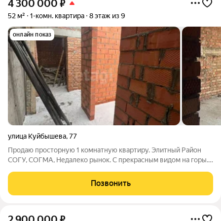
4 300 000
₽
52 м²
1-комн. квартира
8 этаж из 9
онлайн показ
улица Куйбышева
,
77
Продаю просторную 1 комнатную квартиру. Элитный Район
СОГУ, СОГМА, Недалеко рынок. С прекрасным видом на горы.
Без отделочных работ. Агенство недвижимости Этажи № 1 по
версии банков России. Для клиентов-покупателей компании
Позвонить
Этажи содействие в
2 900 000
₽