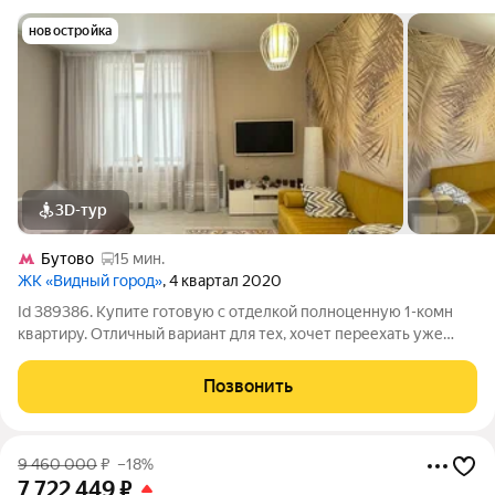
новостройка
3D-тур
Бутово
15 мин.
ЖК «Видный город»
, 4 квартал 2020
Id 389386. Купите готовую с отделкой полноценную 1-комн
квартиру. Отличный вариант для тех, хочет переехать уже
сейчас, вопрос по мебели обсуждается индивидуально. За
счет больших окон в ней много естественного солнечного
Позвонить
света. В вашем распоряжении
9 460 000
₽
–18%
7 722 449
₽