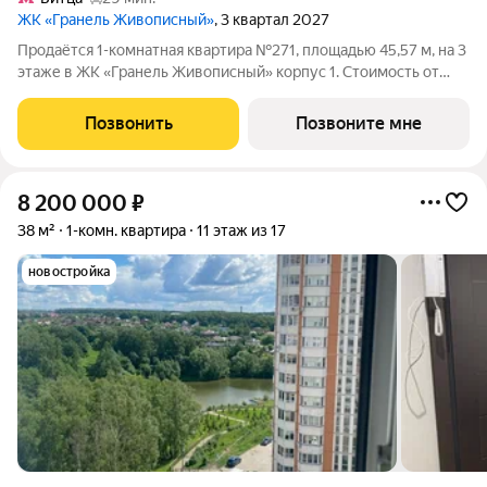
ЖК «Гранель Живописный»
, 3 квартал 2027
Продаётся 1-комнатная квартира №271, площадью 45,57 м, на 3
этаже в ЖК «Гранель Живописный» корпус 1. Стоимость от
12101205 руб. Квартира с отделкой, планировка распашная,
окна во двор. Для ценителей природы и красоты всего в 3,6 км
Позвонить
Позвоните мне
от МКАД в
8 200 000
₽
38 м²
1-комн. квартира
11 этаж из 17
новостройка