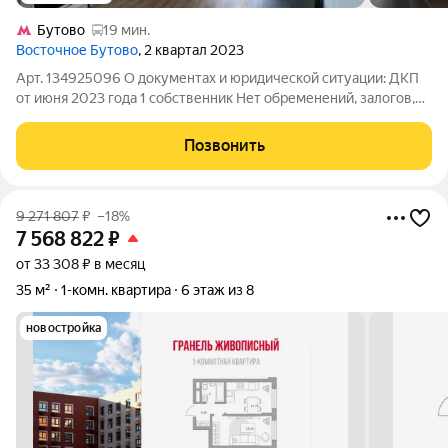
Бутово
19 мин.
Восточное Бутово
, 2 квартал 2023
Арт. 134925096 О документах и юридической ситуации: ДКП
от июня 2023 года 1 собственник Нет обременений, залогов,
кредитов, долгов. Без перепланировок Полная сумма в ДКП О
квартире: 21 этаж 33 м, кухня и комната отделены стеной, при
Позвонить
желании можно
9 271 807
₽
–18%
7 568 822
₽
от 33 308 ₽ в месяц
35 м²
1-комн. квартира
6 этаж из 8
новостройка