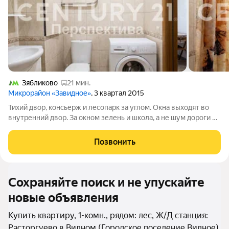
Зябликово
21 мин.
Микрорайон «Завидное»
, 3 квартал 2015
Тихий двор, консьерж и лесопарк за углом. Окна выходят во
внутренний двор. За окном зелень и школа, а не шум дороги и
уличная толчея. Соседи тихие, в подъезде консьерж. Большой
лесопарк в шаговой доступности прогулочные зоны, детские
Позвонить
площадки,
Сохраняйте поиск и не упускайте
новые объявления
Купить квартиру, 1-комн., рядом: лес, Ж/Д станция:
Расторгуево в Видном (Городское поселение Видное)