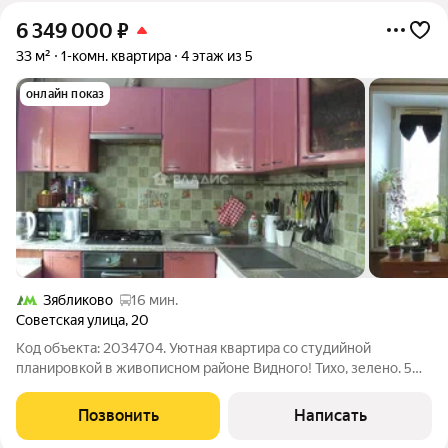
6 349 000
₽
33 м²
1-комн. квартира
4 этаж из 5
онлайн показ
Зябликово
16 мин.
Советская улица
,
20
Код объекта: 2034704. Уютная квартира со студийной
планировкой в живописном районе Видного! Тихо, зелено. 5
минут до остановки общественного транспорта. До ж/д
станции 7 минут. До Москвы 20 минут. Мы гарантируем
Позвонить
Написать
безопасную сделку и юридическую