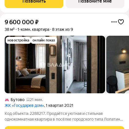
Позвонить
Позвоните мне
автомобиле до станций метро и МЦД
9 600 000
₽
38 м²
1-комн. квартира
8 этаж из 9
новостройка
онлайн показ
Бутово
21 мин.
ЖК «Государев дом»
, 1 квартал 2021
Код объекта: 2288217. Продаётся уютная и стильная
однокомнатная квартира в посёлке городского типа Лопатино,
Ленинский городской округ, Московская область. Адрес: