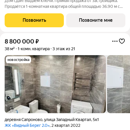
Дом сдан! Выдаем ключи. Прямая продажа от застройщика.
Продаётся 1-комнатная квартира общей площадью 36.90 м с
предчистовой отделкой в ЖК «У реки. Эко Видное 2.0» на 16-м
этаже 17 этажного корпуса Нестеров. Жилой комплекс «У
Позвонить
Позвоните мне
реки» - уникальный проект
8 800 000
₽
38 м²
1-комн. квартира
3 этаж из 21
новостройка
деревня Сапроново
,
улица Западный Квартал
,
5к1
ЖК «Видный Берег 2.0»
, 2 квартал 2022