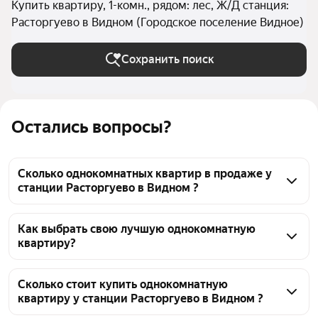
Купить квартиру, 1-комн., рядом: лес, Ж/Д станция:
Расторгуево в Видном (Городское поселение Видное)
Сохранить поиск
Остались вопросы?
Сколько однокомнатных квартир в продаже у
станции Расторгуево в Видном ?
На Яндекс Недвижимости в продаже у станции 
Расторгуево в Видном 290 однокомнатных 
Как выбрать свою лучшую однокомнатную
квартиру?
квартир, из них 11 объявлений от собственников, 92 
объявления от агентств, 187 объявлений от 
Чтобы купить 1-комнатную квартиру рядом с лесом 
застройщиков
у станции Расторгуево, воспользуйтесь тепловой 
Сколько стоит купить однокомнатную
квартиру у станции Расторгуево в Видном ?
картой для оценки инфраструктуры и 