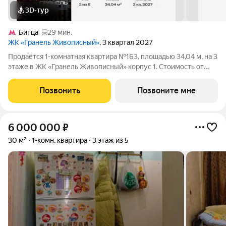
3D-тур
Битца
29 мин.
ЖК «Гранель Живописный»
, 3 квартал 2027
Продаётся 1-комнатная квартира №163, площадью 34,04 м, на 3
этаже в ЖК «Гранель Живописный» корпус 1. Стоимость от
7432388 руб. Квартира без отделки, планировка
односторонняя, окна на улицу. Для ценителей природы и
Позвонить
Позвоните мне
красоты всего в 3,6 км от МКАД в
6 000 000
₽
30 м²
1-комн. квартира
3 этаж из 5