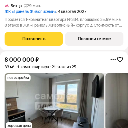
Битца
29 мин.
ЖК «Гранель Живописный»
, 4 квартал 2027
Продаётся 1-комнатная квартира №334, площадью 35,69 м, на
8 этаже в ЖК «Гранель Живописный» корпус 2. Стоимость от
7722449 руб. Квартира без отделки, планировка
односторонняя, окна на улицу. Для ценителей природы и
Позвонить
Позвоните мне
красоты всего в 3,6 км от МКАД в
8 000 000
₽
33 м²
1-комн. квартира
21 этаж из 25
новостройка
хорошая цена