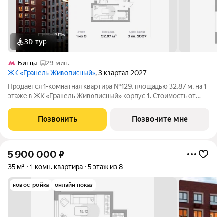
3D-тур
Битца
29 мин.
ЖК «Гранель Живописный»
, 3 квартал 2027
Продаётся 1-комнатная квартира №129, площадью 32,87 м, на 1
этаже в ЖК «Гранель Живописный» корпус 1. Стоимость от
7112269 руб. Квартира без отделки, планировка
односторонняя, окна во двор. Для ценителей природы и
Позвонить
Позвоните мне
красоты всего в 3,6 км от МКАД в
5 900 000
₽
35 м²
1-комн. квартира
5 этаж из 8
новостройка
онлайн показ