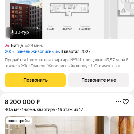
3D-тур
Битца
29 мин.
ЖК «Гранель Живописный»
, 3 квартал 2027
Продаётся 1-комнатная квартира №341, площадью 45,57 м, на 8
этаже в ЖК «Гранель Живописный» корпус 1. Стоимость от
12235663 руб. Квартира с отделкой, планировка распашная,
окна во двор. Для ценителей природы и красоты всего в 3,6 км
Позвонить
Позвоните мне
от МКАД в
8 200 000
₽
40,5 м²
1-комн. квартира
16 этаж из 17
новостройка