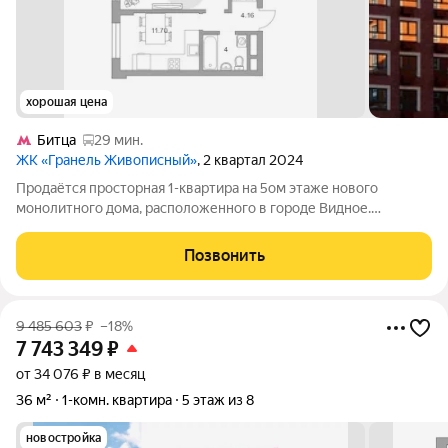
хорошая цена
Битца
29 мин.
ЖК «Гранель Живописный»
, 2 квартал 2024
Продаётся просторная 1-квартира на 5ом этаже нового
монолитного дома, расположенного в городе Видное.
Просторная жилая зона составляет 18 квадратных метров,
кухня занимает 8 квадратных метра, что создаёт комфортные
Позвонить
условия для приготовления пищи и
9 485 603
₽
–18%
7 743 349
₽
от 34 076 ₽ в месяц
36 м²
1-комн. квартира
5 этаж из 8
новостройка