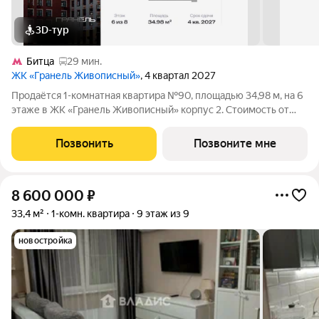
3D-тур
Битца
29 мин.
ЖК «Гранель Живописный»
, 4 квартал 2027
Продаётся 1-комнатная квартира №90, площадью 34,98 м, на 6
этаже в ЖК «Гранель Живописный» корпус 2. Стоимость от
7568822 руб. Квартира без отделки, планировка
односторонняя, окна на улицу. Для ценителей природы и
Позвонить
Позвоните мне
красоты всего в 3,6 км от МКАД в
8 600 000
₽
33,4 м²
1-комн. квартира
9 этаж из 9
новостройка