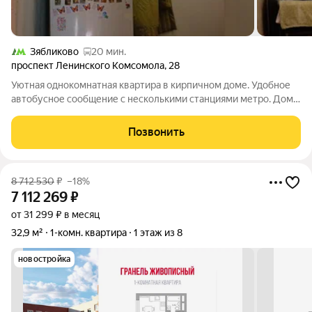
Зябликово
20 мин.
проспект Ленинского Комсомола
,
28
Уютная однокомнатная квартира в кирпичном доме. Удобное
автобусное сообщение с несколькими станциями метро. Дом и
подъезд в хорошем состоянии. Район с развитой социальной
инфраструктурой - рядом находятся школы, детские сады,
Позвонить
медицинские учреждения и
8 712 530
₽
–18%
7 112 269
₽
от 31 299 ₽ в месяц
32,9 м²
1-комн. квартира
1 этаж из 8
новостройка