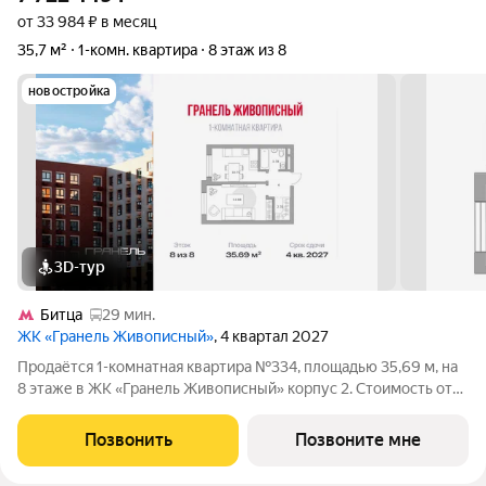
от 33 984 ₽ в месяц
35,7 м²
1-комн. квартира
8 этаж из 8
новостройка
3D-тур
Битца
29 мин.
ЖК «Гранель Живописный»
, 4 квартал 2027
Продаётся 1-комнатная квартира №334, площадью 35,69 м, на
8 этаже в ЖК «Гранель Живописный» корпус 2. Стоимость от
7722449 руб. Квартира без отделки, планировка
односторонняя, окна на улицу. Для ценителей природы и
Позвонить
Позвоните мне
красоты всего в 3,6 км от МКАД в