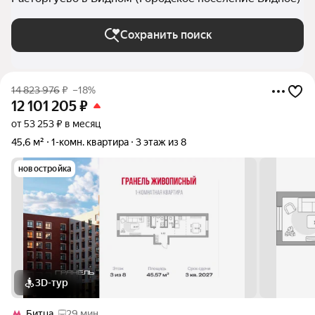
Сохранить поиск
14 823 976
₽
–18%
12 101 205
₽
от 53 253 ₽ в месяц
45,6 м²
1-комн. квартира
3 этаж из 8
новостройка
3D-тур
Битца
29 мин.