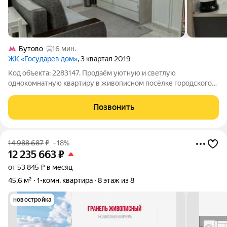
Бутово
16 мин.
ЖК «Государев дом»
, 3 квартал 2019
Код объекта: 2283147. Продаём уютную и светлую
однокомнатную квартиру в живописном посёлке городского
типа Лопатино, Ленинский городской округ! Это идеальный
вариант для молодых специалистов или студентов, которые
Позвонить
ценят комфорт и удобство. Квартира
14 988 687
₽
–18%
12 235 663
₽
от 53 845 ₽ в месяц
45,6 м²
1-комн. квартира
8 этаж из 8
новостройка