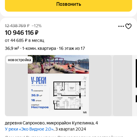
Сухановская улица, 18. Квартира расположена на 8 этаже 9-
Позвонить
этажного панельного дома,
12 438 769
₽
–12%
10 946 116
₽
от 44 685 ₽ в месяц
36,9 м²
1-комн. квартира
16 этаж из 17
новостройка
деревня Сапроново
,
микрорайон Купелинка
,
4
У реки «Эко Видное 2.0»
, 3 квартал 2024