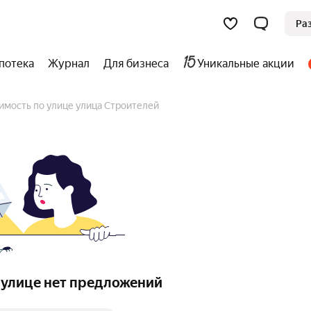
Ра
потека
Журнал
Для бизнеса
Уникальные акции
имость по улице улица Строителей
 улице нет предложений