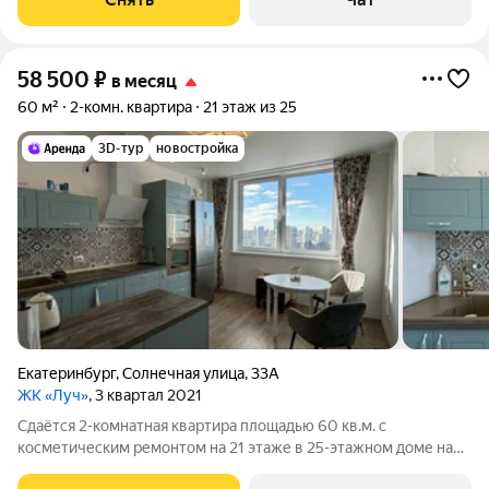
Микроволновка Дом -
58 500
₽
в месяц
60 м²
2-комн. квартира
21 этаж из 25
3D-тур
новостройка
Екатеринбург
,
Солнечная улица
,
33А
ЖК «Луч»
, 3 квартал 2021
Сдаётся 2-комнатная квартира площадью 60 кв.м. с
косметическим ремонтом на 21 этаже в 25-этажном доме на
срок от 11 месяцев. Из техники есть: Телевизор Духовой шкаф