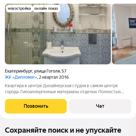
новостройка
онлайн показ
Екатеринбург
,
улица Гоголя
,
57
ЖК «Дипломат»
, 2 квартал 2016
Квартира в центре Дизайнерская студия в самом центре
города. Гипоаллергенные материалы отделки. Полностью
укомплектована современной мебелью и техникой. Есть всё
необходимое для комфортной жизни. Панорамные окна,
Позвонить
Чат
крайний 19 этаж, шикарные виды.
Сохраняйте поиск и не упускайте