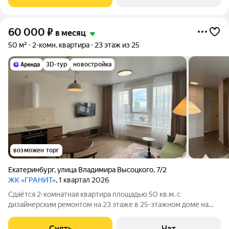
Микроволновка Дом - панельный,
60 000
₽
в месяц
50 м²
2-комн. квартира
23 этаж из 25
3D-тур
новостройка
возможен торг
Екатеринбург
,
улица Владимира Высоцкого
,
7/2
ЖК «ГРАНИТ»
, 1 квартал 2026
Сдаётся 2-комнатная квартира площадью 50 кв.м. с
дизайнерским ремонтом на 23 этаже в 25-этажном доме на
срок от 11 месяцев. Из техники есть: Телевизор Духовой шкаф
Стиральная машина Холодильник Посудомоечная машина
Снять
Чат