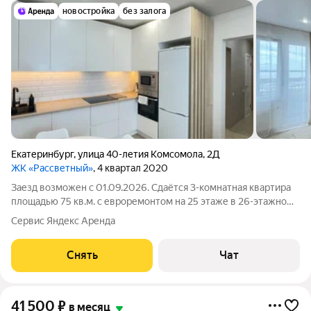
новостройка
без залога
Екатеринбург
,
улица 40-летия Комсомола
,
2Д
ЖК «Рассветный»
, 4 квартал 2020
Заезд возможен с 01.09.2026. Сдаётся 3-комнатная квартира
площадью 75 кв.м. с евроремонтом на 25 этаже в 26-этажном
доме на срок от 11 месяцев. Из техники есть: Телевизор
Сервис Яндекс Аренда
Духовой шкаф Стиральная машина Холодильник
Посудомоечная машина
Снять
Чат
41 500
₽
в месяц