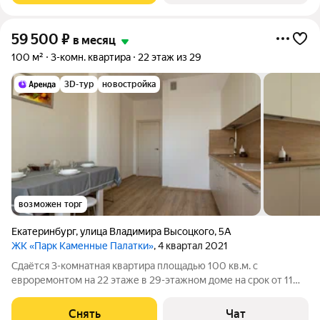
59 500
₽
в месяц
100 м²
3-комн. квартира
22 этаж из 29
3D-тур
новостройка
возможен торг
Екатеринбург
,
улица Владимира Высоцкого
,
5А
ЖК «Парк Каменные Палатки»
, 4 квартал 2021
Сдаётся 3-комнатная квартира площадью 100 кв.м. с
евроремонтом на 22 этаже в 29-этажном доме на срок от 11
месяцев. Из техники есть: Телевизор Духовой шкаф
Стиральная машина Холодильник Посудомоечная машина
Снять
Чат