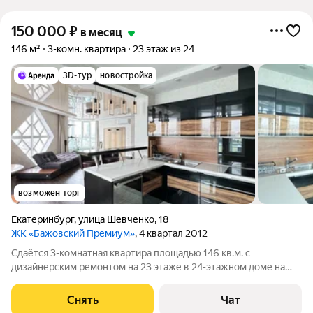
150 000
₽
в месяц
146 м²
3-комн. квартира
23 этаж из 24
3D-тур
новостройка
возможен торг
Екатеринбург
,
улица Шевченко
,
18
ЖК «Бажовский Премиум»
, 4 квартал 2012
Сдаётся 3-комнатная квартира площадью 146 кв.м. с
дизайнерским ремонтом на 23 этаже в 24-этажном доме на
срок от 11 месяцев. Из техники есть: Телевизор Духовой шкаф
Стиральная машина Холодильник Посудомоечная машина
Снять
Чат
Кондиционер Микроволновка