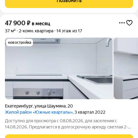
Позвонить
Разрешено проживание с животными!
47 900
₽
в месяц
37 м²
2-комн. квартира
14 этаж из 17
новостройка
Екатеринбург
,
улица Шаумяна
,
20
Жилой район «Южные кварталы»
, 3 квартал 2022
Доступно для просмотра с 08.08.2026, для заселения с
14.08.2026. Предлагается в долгосрочную аренду светлая 2-
комнатная студия №114 с обустроенной рабочей зоной на