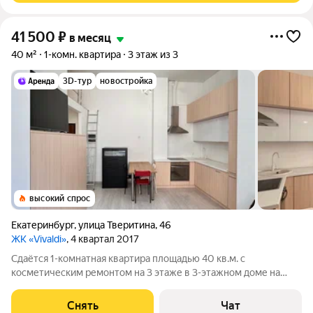
41 500
₽
в месяц
40 м²
1-комн. квартира
3 этаж из 3
3D-тур
новостройка
высокий спрос
Екатеринбург
,
улица Тверитина
,
46
ЖК «Vivaldi»
, 4 квартал 2017
Сдаётся 1-комнатная квартира площадью 40 кв.м. с
косметическим ремонтом на 3 этаже в 3-этажном доме на
срок от 11 месяцев. Из техники есть: Телевизор Духовой шкаф
Стиральная машина Холодильник Посудомоечная машина
Снять
Чат