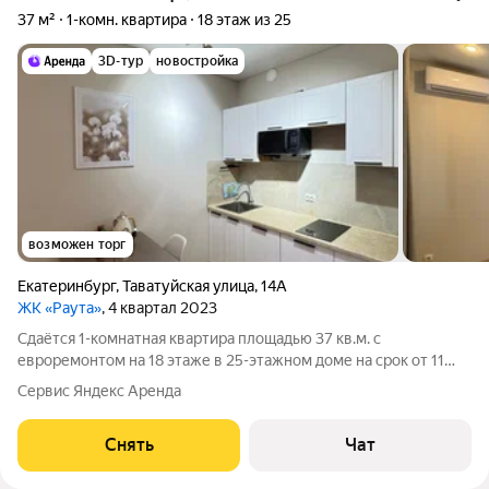
37 м²
1-комн. квартира
18 этаж из 25
3D-тур
новостройка
возможен торг
Екатеринбург
,
Таватуйская улица
,
14А
ЖК «Раута»
, 4 квартал 2023
Сдаётся 1-комнатная квартира площадью 37 кв.м. с
евроремонтом на 18 этаже в 25-этажном доме на срок от 11
месяцев. Из техники есть: Телевизор Стиральная машина
Сервис Яндекс Аренда
Сушильная машина Холодильник Посудомоечная машина
Кондиционер Бойлер Микроволновка
Снять
Чат