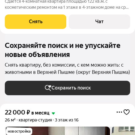
Сдаётся 4-комнатная квартира площадью 122 кв.м. с
косметическим ремонтом на 1 этаже в 4-этажном доме на срок
от 11 месяцев. Из техники есть: Телевизор Духовой шкаф
Стиральная машина Холодильник Микроволновка Дом -
Снять
Чат
кирпичный, окна выходят во
Сохраняйте поиск и не упускайте
новые объявления
Снять квартиру, без комиссии, с кем можно жить: с
животными в Верхней Пышме (округ Верхняя Пышма)
Сохранить поиск
22 000
₽
в месяц
26 м²
квартира-студия
3 этаж из 16
новостройка