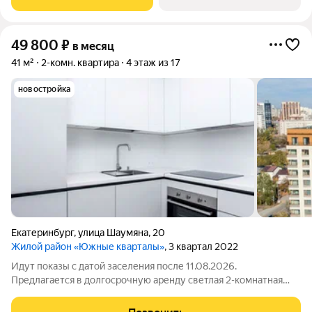
Бойлер Микроволновка Пылесос Дом -
49 800
₽
в месяц
41 м²
2-комн. квартира
4 этаж из 17
новостройка
Екатеринбург
,
улица Шаумяна
,
20
Жилой район «Южные кварталы»
, 3 квартал 2022
Идут показы с датой заселения после 11.08.2026.
Предлагается в долгосрочную аренду светлая 2-комнатная
студия №29 с просторным балконом и панорамными видами
на город в арендном Доме «Южные Кварталы» от ДОМ.РФ.