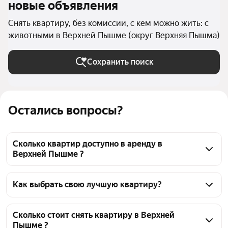
новые объявления
Снять квартиру, без комиссии, с кем можно жить: с
животными в Верхней Пышме (округ Верхняя Пышма)
Сохранить поиск
Остались вопросы?
Сколько квартир доступно в аренду в
Верхней Пышме ?
На Яндекс Недвижимости в Верхней Пышме 
доступно в аренду 30 квартир, из них 4 объявления 
Как выбрать свою лучшую квартиру?
от собственников, 23 объявления от агентств
Чтобы снять квартиру с животными и без 
комиссии, воспользуйтесь удобными фильтрами и 
Сколько стоит снять квартиру в Верхней
Пышме ?
сортировкой для выбора среди предложений в 