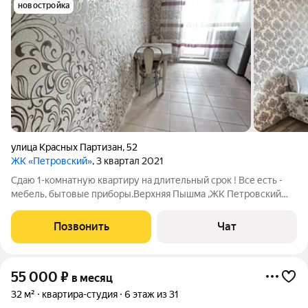
новостройка
улица Красных Партизан
,
52
ЖК «Петровский»
, 3 квартал 2021
Сдаю 1-комнатную квартиру на длительный срок ! Все есть -
мебель, бытовые приборы.Верхняя Пышма ,ЖК Петровский
красных партизан 52.Школа, детские сады , магазины - все
рядом.
Позвонить
Чат
55 000
₽
в месяц
32 м²
квартира-студия
6 этаж из 31