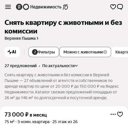
Снять квартиру с животными и без
комиссии
Верхняя Пышма
AI
Фильтры
Можно с животными
Кварт
2
27 предложений
•
по актуальности
Снять квартиру с животными и без комиссии в Верхней
Пышме — 27 объявлений от агентств и собственников по
аренде квартир по цене от 20 000 ₽ до 150 000 ₽ на Яндекс
Недвижимости. Каталог свежих предложений площадью от
26 м² до 146 м² по долгосрочной и посуточной аренде.
73 000
₽
в месяц
75 м²
3-комн. квартира
25 этаж из 26