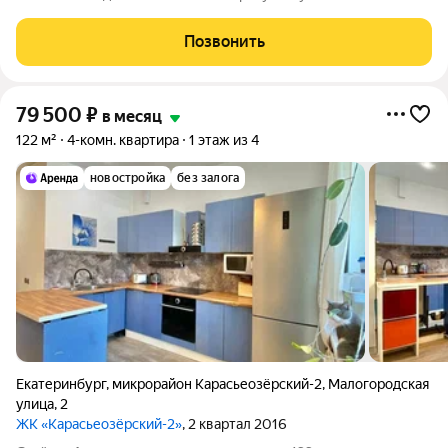
Коммунальные платежи оплачиваются отдельно. Счетчики
оплачиваются отдельно. По условиям проживания: можно с
Позвонить
детьми, можно с питомцами.
79 500
₽
в месяц
122 м²
4-комн. квартира
1 этаж из 4
новостройка
без залога
Екатеринбург
,
микрорайон Карасьеозёрский-2
,
Малогородская
улица
,
2
ЖК «Карасьеозёрский-2»
, 2 квартал 2016