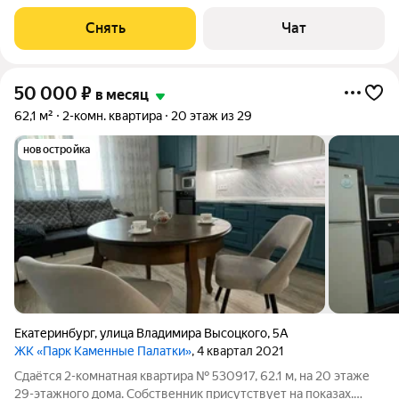
срок от 11 месяцев. Из техники есть: Духовой шкаф Стиральная
машина Холодильник Бойлер Дом - монолитный, окна выходят
Снять
Чат
во двор. В подъезде 3
50 000
₽
в месяц
62,1 м²
2-комн. квартира
20 этаж из 29
новостройка
Екатеринбург
,
улица Владимира Высоцкого
,
5А
ЖК «Парк Каменные Палатки»
, 4 квартал 2021
Сдаётся 2-комнатная квартира № 530917, 62.1 м, на 20 этаже
29-этажного дома. Собственник присутствует на показах.