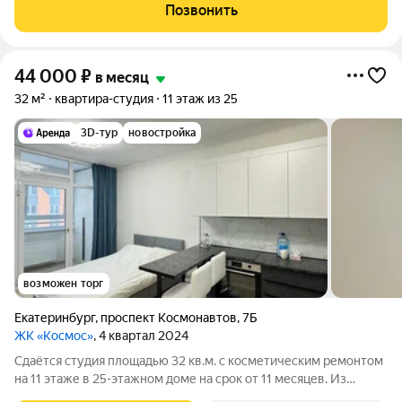
утепленной лоджии в арендном Доме «Южные Кварталы» от
Позвонить
ДОМ.РФ. Разрешено проживание с
44 000
₽
в месяц
32 м²
квартира-студия
11 этаж из 25
3D-тур
новостройка
возможен торг
Екатеринбург
,
проспект Космонавтов
,
7Б
ЖК «Космос»
, 4 квартал 2024
Сдаётся студия площадью 32 кв.м. с косметическим ремонтом
на 11 этаже в 25-этажном доме на срок от 11 месяцев. Из
техники есть: Телевизор Духовой шкаф Стиральная машина