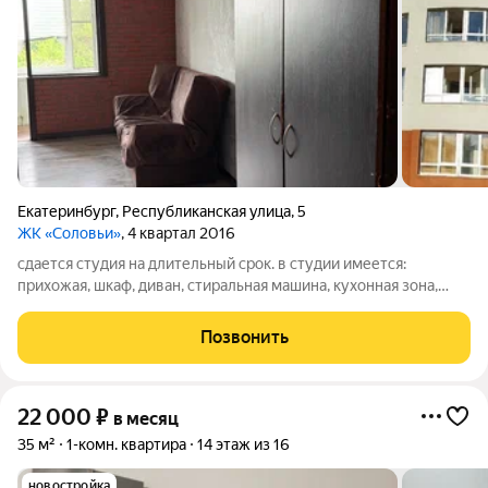
Екатеринбург
,
Республиканская улица
,
5
ЖК «Соловьи»
, 4 квартал 2016
сдается студия на длительный срок. в студии имеется:
прихожая, шкаф, диван, стиральная машина, кухонная зона,
микроволновая печь, электрический чайник. ку летом 2500 и
зимой 3500 возможно проживание с детьми и животными.
Позвонить
депозит 22000, возможно
22 000
₽
в месяц
35 м²
1-комн. квартира
14 этаж из 16
новостройка