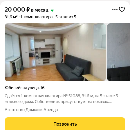
20 000
₽
в месяц
31,6 м²
1-комн. квартира
5 этаж из 5
Юбилейная улица
,
16
Сдаётся 1-комнатная квартира № 51088, 31.6 м, на 5 этаже 5-
этажного дома. Собственник присутствует на показах.
Коммунальные платежи оплачиваются отдельно. Счетчики
Агентство Домклик Аренда
оплачиваются отдельно. По условиям проживания: можно с
детьми, можно с питомцами. Из
Позвонить