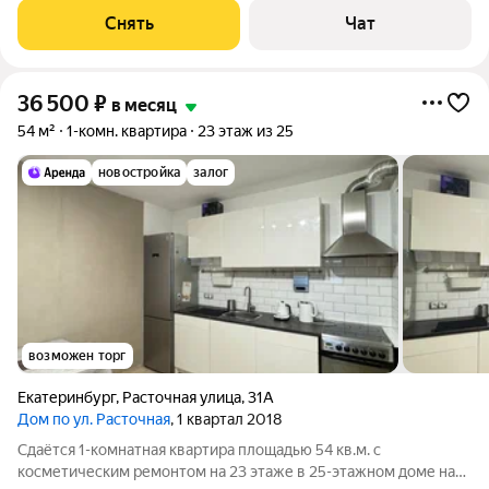
Холодильник Микроволновка Дом - монолитный, окна выходят
Снять
Чат
во двор. В подъезде
36 500
₽
в месяц
54 м²
1-комн. квартира
23 этаж из 25
новостройка
залог
возможен торг
Екатеринбург
,
Расточная улица
,
31А
Дом по ул. Расточная
, 1 квартал 2018
Сдаётся 1-комнатная квартира площадью 54 кв.м. с
косметическим ремонтом на 23 этаже в 25-этажном доме на