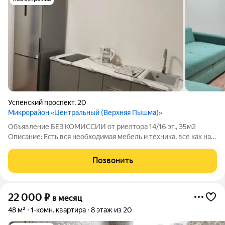
Успенский проспект
,
20
Микрорайон «Центральный (Верхняя Пышма)»
Объявление БЕЗ КОМИССИИ от риелтора 14/16 эт., 35м2
Описание: Есть вся необходимая мебель и техника, все как на
фотографиях. Хорошее месторасположение. Рядом ост.:
"Калинина" автобусы 111а,
Позвонить
1,2,101,104,106,107,110,111,116,223,137с. Школа: 4,22,33, и
22 000
₽
в месяц
48 м²
1-комн. квартира
8 этаж из 20