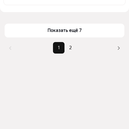
выбранном районе
Цена за квадратный метр
458 — 1 719 ₽
Помимо удобной сортировки по цене аренды вы 
Площадь
26 — 146 м²
можете отсортировать результаты по стоимости 
квадратного метра или площади
Показать ещё 7
1
2