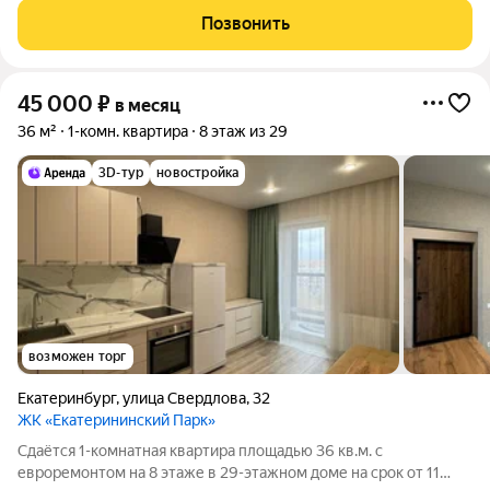
оплачиваются отдельно. По условиям проживания: можно с
Позвонить
детьми, можно с питомцами.
45 000
₽
в месяц
36 м²
1-комн. квартира
8 этаж из 29
3D-тур
новостройка
возможен торг
Екатеринбург
,
улица Свердлова
,
32
ЖК «Екатерининский Парк»
Сдаётся 1-комнатная квартира площадью 36 кв.м. с
евроремонтом на 8 этаже в 29-этажном доме на срок от 11