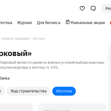
Ра
потека
Журнал
Для бизнеса
Уникальные акции
 «Квартал Парковый»
Ипотека
арковый»
Парковый является одним из важных условий выбора квартиры.
окупки квартиры в ипотеку от 3.5%.
банка
ы
Ход строительства
Ипотека