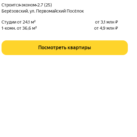
Строится
•
эконом
•
2.7 (25)
Берёзовский
,
ул. Первомайский Посёлок
Студии от 24,1 м²
от 3,1 млн ₽
1-комн. от 36,6 м²
от 4,9 млн ₽
Посмотреть квартиры