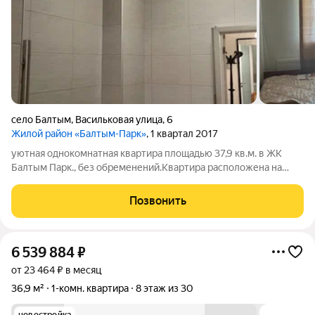
село Балтым
,
Васильковая улица
,
6
Жилой район «Балтым-Парк»
, 1 квартал 2017
уютная однокомнатная квартира площадью 37,9 кв.м. в ЖК
Балтым Парк., без обременений.Квартира расположена на
втором этаже блочного трехэтажного дома. Год постройки
2017. Есть просторная лоджия. Сделан косметический ремонт,
Позвонить
санузел совмещен,
6 539 884
₽
от 23 464 ₽ в месяц
36,9 м²
1-комн. квартира
8 этаж из 30