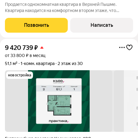
Продается однокомнатная квартира в Верхней Пышме.
Квартира находится на комфортном втором этаже, что
позволяет легко добираться как на лифте, так и пешком.
Характеристики: Общая площадь: 35.3 м2 Комната - 8.9 м2
Позвонить
Написать
Кухня - гостиная - 14.9 м2 Санузел - 4
9 420 739
₽
от 33 800 ₽ в месяц
51,1 м²
1-комн. квартира
2 этаж из 30
новостройка