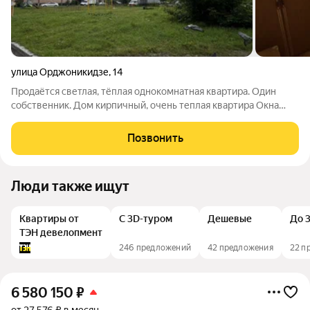
улица Орджоникидзе
,
14
Продаётся светлая, тёплая однокомнатная квартира. Один
собственник. Дом кирпичный, очень теплая квартира Окна
выходят во двор, окна пластиковые, Остается все что на фото,
можно заехать и жить. Установлены счетчики на воду и
Позвонить
электроэнергию. Тихие и
Люди также ищут
Квартиры от
С 3D-туром
Дешевые
До 3
ТЭН девелопмент
246 предложений
42 предложения
22 п
6 580 150
₽