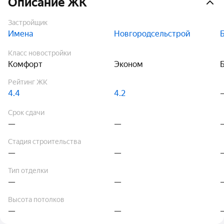
Описание ЖК
Застройщик
Имена
Новгородсельстрой
Класс новостройки
Комфорт
Эконом
Рейтинг ЖК
4.4
4.2
Срок сдачи
—
—
Стадия строительства
—
—
Тип отделки
—
—
Высота потолков
—
—