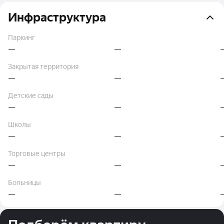
Инфраструктура
Паркинг
—
—
Закрытая территория
—
—
Детские сады
—
—
Школы
—
—
Торговые центры
—
—
Больницы
—
—