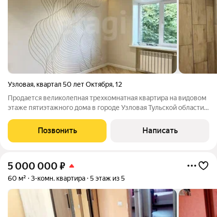
Узловая
,
квартал 50 лет Октября
,
12
Продается великолепная трехкомнатная квартира на видовом
этаже пятиэтажного дома в городе Узловая Тульской области!
Внутри квартиры выполнен современный ремонт в
пастельных тонах, полная готовность 10.07.2026. В квартире
Позвонить
Написать
никто не проживал, все новое!
5 000 000
₽
60 м²
3-комн. квартира
5 этаж из 5