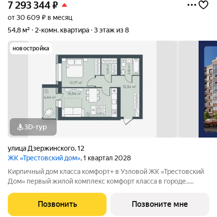
7 293 344
₽
от 30 609 ₽ в месяц
54,8 м²
2-комн. квартира
3 этаж из 8
новостройка
3D-тур
улица Дзержинского
,
12
ЖК «Трестовский дом»
, 1 квартал 2028
Кирпичный дом класса комфорт+ в Узловой ЖК «Трестовский
Дом» первый жилой комплекс комфорт класса в городе..
Жилой комплекс расположен на берегу Трестовского пруда.
Кирпично-монолитный дом выполнен в современном стиле, с
Позвонить
Позвоните мне
теплым натуральным кирпичом