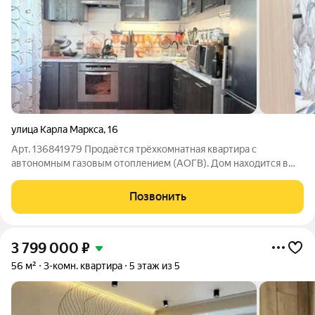
улица Карла Маркса
,
16
Арт. 136841979 Продаётся трёхкомнатная квартира с
автономным газовым отоплением (АОГВ). Дом находится в
тихом районе с полностью развитой инфраструктурой: в
шаговой доступности школа, детский сад, остановка
Позвонить
общественного транспорта, супермаркеты и
3 799 000
₽
56 м²
3-комн. квартира
5 этаж из 5