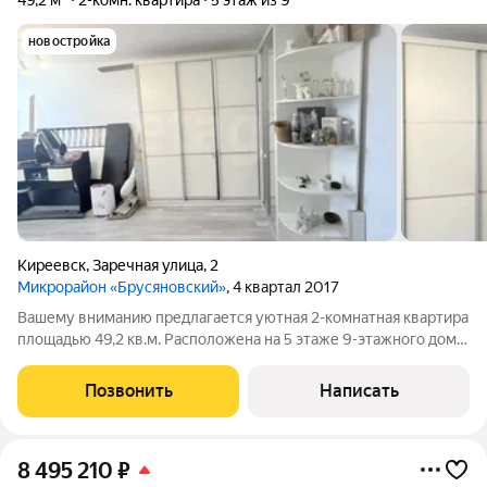
49,2 м²
2-комн. квартира
5 этаж из 9
новостройка
Киреевск
,
Заречная улица
,
2
Микрорайон «Брусяновский»
, 4 квартал 2017
Вашему вниманию предлагается уютная 2-комнатная квартира
площадью 49,2 кв.м. Расположена на 5 этаже 9-этажного дома
в новом микрорайоне города Киреевск. Комнаты
изолированные. Санузел раздельный. Пластиковые окна. В
Позвонить
Написать
квартире индивидуальное отопление,
8 495 210
₽