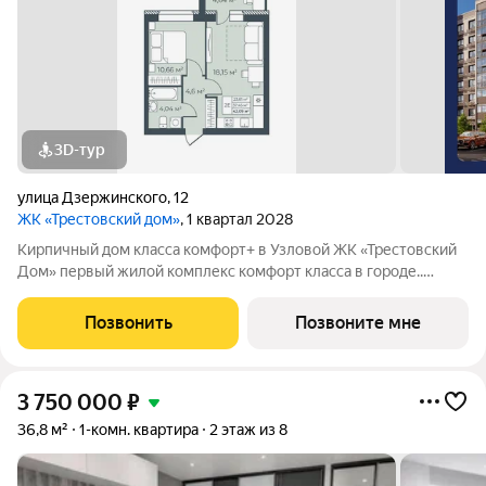
3D-тур
улица Дзержинского
,
12
ЖК «Трестовский дом»
, 1 квартал 2028
Кирпичный дом класса комфорт+ в Узловой ЖК «Трестовский
Дом» первый жилой комплекс комфорт класса в городе..
Жилой комплекс расположен на берегу Трестовского пруда.
Кирпично-монолитный дом выполнен в современном стиле, с
Позвонить
Позвоните мне
теплым натуральным кирпичом
3 750 000
₽
36,8 м²
1-комн. квартира
2 этаж из 8