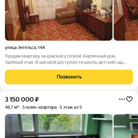
улица Энгельса
,
14А
Продам квартиру на красной узловой. Кирпичный дом.
Удобный этаж. В шаговой доступности школа, детский сад,
множество магазинов, транспортное сообщение, ж/д вокзал.
Состояние среднее. Подходит под ипотеку и все виды
Позвонить
сертификатов. Оперативный этаж.
3 150 000
₽
48,7 м²
3-комн. квартира
5 этаж из 5