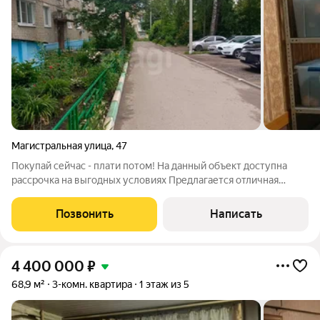
Магистральная улица
,
47
Покупай сейчас - плати потом! На данный объект доступна
рассрочка на выгодных условиях Предлагается отличная
квартира в Узловой! Район Красная Узловая, квартира 3-х
комнатная, есть кладовая, возможно перепланировать под
Позвонить
Написать
себя. Требуется косметический
4 400 000
₽
68,9 м²
3-комн. квартира
1 этаж из 5