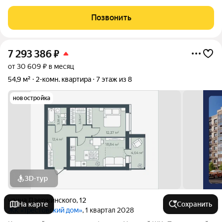
угловая Светлая , тёплая Лоджия застеклена Улучшенная
планировка Состояние отличное Натяжной потолок На полу
Позвонить
ламинат (стяжка ) Санузел совмещённый
7 293 386
₽
от 30 609 ₽ в месяц
54,9 м²
2-комн. квартира
7 этаж из 8
новостройка
3D-тур
улица Дзержинского
,
12
На карте
Сохранить
ЖК «Трестовский дом»
, 1 квартал 2028