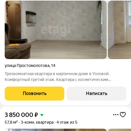
улица Простомолотова
,
14
Трехкомнатная квартира в кирпичном доме в Узловой .
Комфортный третий этаж. Квартира с косметическим
ремонтом, готовым к вашему заселению. Удачная планировка.
Изолированные комнаты, окна выходят на разные стороны..
Позвонить
Написать
Кладовка, застекленный балкон,
3 850 000
₽
57,8 м²
3-комн. квартира
4 этаж из 5