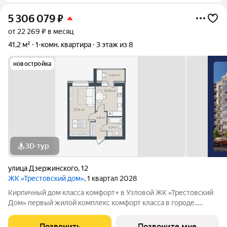
5 306 079
₽
от 22 269 ₽ в месяц
41,2 м²
1-комн. квартира
3 этаж из 8
новостройка
3D-тур
улица Дзержинского
,
12
ЖК «Трестовский дом»
, 1 квартал 2028
Кирпичный дом класса комфорт+ в Узловой ЖК «Трестовский
Дом» первый жилой комплекс комфорт класса в городе..
Жилой комплекс расположен на берегу Трестовского пруда.
Кирпично-монолитный дом выполнен в современном стиле, с
Позвонить
Позвоните мне