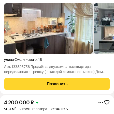
улица Смоленского
,
16
Арт. 133826758 Продаётся двухкомнатная квартира,
переделанная в трешку ( в каждой комнате есть окно) Дом
находится в тихом, спокойном районе с развитой
инфраструктурой в шаговой доступности от центра города.
Позвонить
Рядом детский сад, школа, музыкальная
4 200 000
₽
56,4 м²
3-комн. квартира
3 этаж из 5