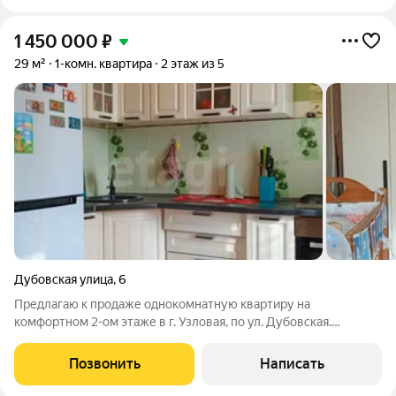
1 450 000
₽
29 м²
1-комн. квартира
2 этаж из 5
Дубовская улица
,
6
Предлагаю к продаже однокомнатную квартиру на
комфортном 2-ом этаже в г. Узловая, по ул. Дубовская.
Квартира полностью готова к проживанию: сделан
косметический ремонт, балкон застеклен. Окна выходят во
Позвонить
Написать
двор - шум дороги вас не обеспокоит. Подъезд