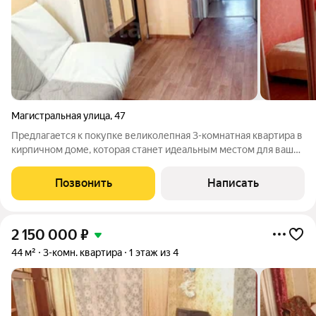
Магистральная улица
,
47
Предлагается к покупке великолепная 3-комнатная квартира в
кирпичном доме, которая станет идеальным местом для вашей
семьи! Эта квартира в отличном состоянии готова к вашему
заселению без лишних затрат на ремонт. Окна выходят на
Позвонить
Написать
разные стороны, что
2 150 000
₽
44 м²
3-комн. квартира
1 этаж из 4