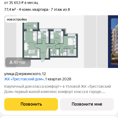
от 35 653 ₽ в месяц
77,4 м²
4-комн. квартира
7 этаж из 8
новостройка
3D-тур
улица Дзержинского
,
12
ЖК «Трестовский дом»
, 1 квартал 2028
Кирпичный дом класса комфорт+ в Узловой ЖК «Трестовский
Дом» первый жилой комплекс комфорт класса в городе..
Жилой комплекс расположен на берегу Трестовского пруда.
Кирпично-монолитный дом выполнен в современном стиле, с
Позвонить
Позвоните мне
теплым натуральным кирпичом