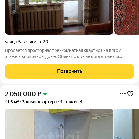
улица Завенягина
,
20
Продается просторная трехкомнатная квартира на пятом
этаже в кирпичном доме. Объект отличается выгодным
расположением: в непосредственной близости расположен
Железнодорожный парк отдыха для прогулок, а также
Позвонить
автовокзал и железнодорожный вокзал с
2 050 000
₽
41,6 м²
3-комн. квартира
4 этаж из 4