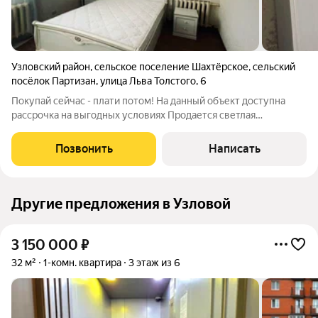
Узловский район
,
сельское поселение Шахтёрское
,
сельский
посёлок Партизан
,
улица Льва Толстого
,
6
Покупай сейчас - плати потом! На данный объект доступна
рассрочка на выгодных условиях Продается светлая
современная 3-комнатная квартира, после евроремонта.
Теплый кирпичный дом. По своей планировке квартира имеет
Позвонить
Написать
одну общую стену с соседями.
Другие предложения в Узловой
3 150 000
₽
32 м²
1-комн. квартира
3 этаж из 6