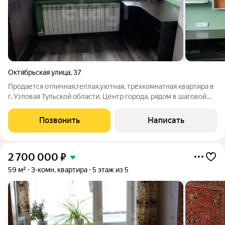
Октябрьская улица
,
37
Продается отличная,теплая,уютная, трёхкомнатная квартира в
г. Узловая Тульской области. Центр города, рядом в шаговой
доступности зоны отдыха, парк, детские и спортивные
площадки. Квартира угловая, 2 комнаты раздельные, кухня под
Позвонить
Написать
ремонт,что позволит
2 700 000
₽
59 м²
3-комн. квартира
5 этаж из 5