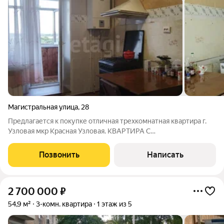
Магистральная улица
,
28
Предлагается к покупке отличная трехкомнатная квартира г.
Узловая мкр Красная Узловая. КВАРТИРА С
ИНДИВИДУАЛЬНЫМ ОТОПЛЕНИЕМ,что позволяет
регулировать отопление в любое время года, экономия на
Позвонить
Написать
коммунальных платежах! Состояние жилое. Требует
2 700 000
₽
54,9 м²
3-комн. квартира
1 этаж из 5