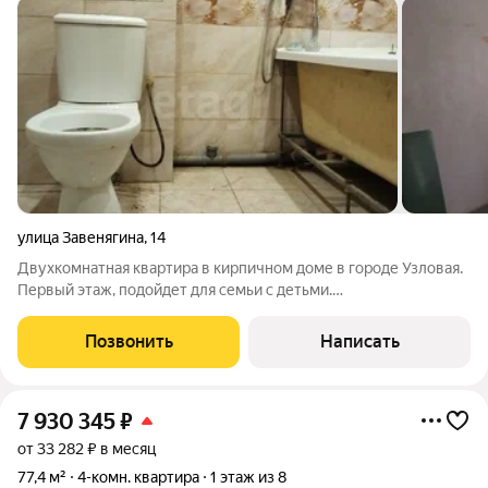
улица Завенягина
,
14
Двухкомнатная квартира в кирпичном доме в городе Узловая.
Первый этаж, подойдет для семьи с детьми.
ИНДИВИДУАЛЬНОЕ ОТОПЛЕНИЕ вы сами регулируете
температуру в любое время и экономите на коммунальных
Позвонить
Написать
платежах. Комнаты изолированы, окна выходят на
7 930 345
₽
от 33 282 ₽ в месяц
77,4 м²
4-комн. квартира
1 этаж из 8