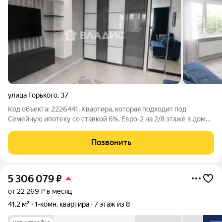
улица Горького
,
37
Код объекта: 2226441. Квартира, которая подходит под
Семейную ипотеку со ставкой 6%. Евро-2 на 2/8 этаже в доме
2017 постройки, полностью готовая к проживанию и не
требующая вложений. Светлая, аккуратная, с современным
Позвонить
ремонтом. В комнате изолирована
5 306 079
₽
от 22 269 ₽ в месяц
41,2 м²
1-комн. квартира
7 этаж из 8