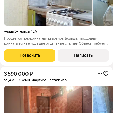
улица Энгельса
,
12А
Продается трехкомнатная квартира. Большая проходная
комната, из нее идут две отдельные спальни Объект требует
проведения ремонта, однако все ключевые инженерные
системы уже полностью обновлены: заменена вся
Позвонить
Написать
электропроводка и сантехнические трубы,
3 590 000
₽
59,4 м²
3-комн. квартира
2 этаж из 5