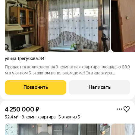
улица Трегубова
,
34
Продается великолепная 3-комнатная квартира площадью 68.9
м в уютном 5-этажном панельном доме! Эта квартира
настоящая находка для тех, кто ценит комфорт и удобство.
Несмотря на первый этаж, он высокий, что обеспечивает вам
Позвонить
Написать
прекрасный вид и легкий
4 250 000
₽
52,4 м²
3-комн. квартира
5 этаж из 5