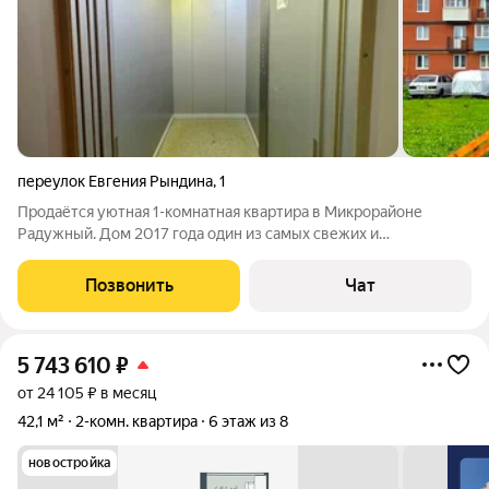
переулок Евгения Рындина
,
1
Продаётся уютная 1-комнатная квартира в Микрорайоне
Радужный. Дом 2017 года один из самых свежих и
современных строений в Городе. В доме установлен лифт
фирмы Otis и круглосуточное видеонаблюдение. Во дворе
Позвонить
Чат
установлен шлагбаум. В шаговой доступности
5 743 610
₽
от 24 105 ₽ в месяц
42,1 м²
2-комн. квартира
6 этаж из 8
новостройка