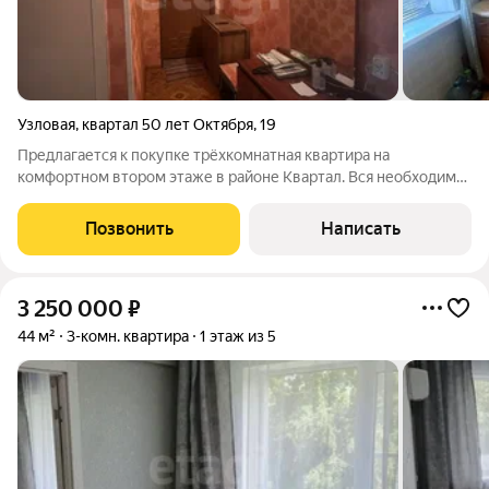
Узловая
,
квартал 50 лет Октября
,
19
Предлагается к покупке трёхкомнатная квартира на
комфортном втором этаже в районе Квартал. Вся необходимая
инфраструктура в шаговой доступности: магазины, аптеки,
детский сад, школа, ЖД парк, пункты WB и OZON. Комнаты
Позвонить
Написать
раздельные, есть балкон,
3 250 000
₽
44 м²
3-комн. квартира
1 этаж из 5