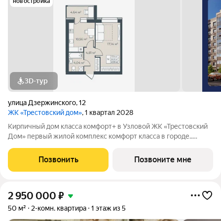
новостройка
3D-тур
улица Дзержинского
,
12
ЖК «Трестовский дом»
, 1 квартал 2028
Кирпичный дом класса комфорт+ в Узловой ЖК «Трестовский
Дом» первый жилой комплекс комфорт класса в городе..
Жилой комплекс расположен на берегу Трестовского пруда.
Кирпично-монолитный дом выполнен в современном стиле, с
Позвонить
Позвоните мне
теплым натуральным кирпичом
2 950 000
₽
50 м²
2-комн. квартира
1 этаж из 5